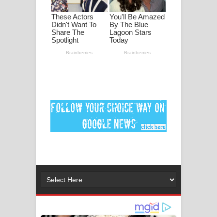
ගීතයේ පද පෙළ
Ankeliya Song Lyrics - අංකෙළිය ගීතයේ
පද පෙළ
DEAR GOD Song Lyrics - ඩියර් ගෝඩ්
ගීතයේ පද පෙළ
MANAMALA KATHA Song Lyrics -
මනමාල කතා ගීතයේ පද පෙළ
Dai Dai Lyrics - Shakira, Burna Boy |
2026 football world cup song lyrics
Lassana Amma Song Lyrics - ලස්සන