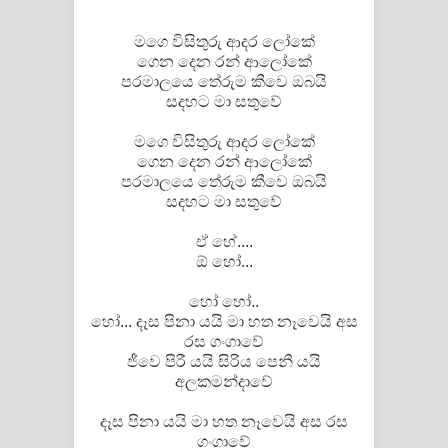
Pemwanthiye Song Lyrics -
මගෙ විසිතුරු ආදර ලෝකේ
ගෙන දෙන රන් ආලෝකේ
පෙම්වන්තියේ ගීතයේ පද පෙළ
පරමාලයෙ තේරුම කීවෙ ඔබයි
සදහට මා සතුවේ
Manobhawa Song Lyrics - මනෝභව
මගෙ විසිතුරු ආදර ලෝකේ
ගෙන දෙන රන් ආලෝකේ
ගීතයේ පද පෙළ
පරමාලයෙ තේරුම කීවෙ ඔබයි
සදහට මා සතුවේ
Akahe Indala Song Lyrics - ආකාහේ
ඒ හේ....
ඉඳලා ගීතයේ පද පෙළ
ඕ හෝ...
Raawaya Song Lyrics - රාවය ගීතයේ
හෝ හෝ..
හෝ... දෑස පිනා යයි මා හත නෑවෙයි අස
පද පෙළ
රස ගංගාවේ
ජීවෙ පිරී යයි සිරිය පෙනී යයි
Saddeta Denna Song Lyrics - සද්දෙට
අලකමන්දාවේ
දෙන්න ගීතයේ පද පෙළ
දෑස පිනා යයි මා හත නෑවෙයි අස රස
ගංගාවේ