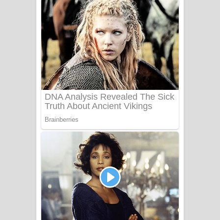
අම්මා ගීතයේ පද පෙළ
Gemak Deela Song Lyrics - ගේමක් දීලා
ගීතයේ පද පෙළ
Niwuna Numba Hinda Song Lyrics -
නිවුනා නුඹ හින්දා ගීතයේ පද පෙළ
Numba Dun Aadare Song Lyrics - නුඹ
දුන් ආදරේ ගීතයේ පද පෙළ
Liyamuda Dan Anagathe Song Lyrics
- ලියමුද දැන් අනාගතේ ගීතයේ පද පෙළ
Doni Song Lyrics - දෝණි ගීතයේ පද
පෙළ