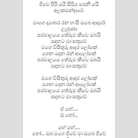
Kaalaya Song Lyrics - කාලය ගීතයේ පද
ජීවෙ පිරී යයි සිරිය පෙනී යයි
අලකමන්දාවේ
පෙළ
මාගෙ දයාබර රන හංසී ඔබෙ ආදරේ
Aramuna Song Lyrics - අරමුණ ගීතයේ
ලැබුණා
පරමාලයෙ තේරුම කීවෙ ඔබයි
සදහට මා සතුවේ
පද පෙළ
මගෙ විසිතුරු ආදර ලෝකේ
ගෙන දෙන රන් ආලෝකේ
Sandata Duka Hithila Song Lyrics -
පරමාලයෙ තේරුම කීවෙ ඔබයි
සදහට මා සතුවේ
සඳට දුක හිතිලා ගීතයේ පද පෙළ
මගෙ විසිතුරු ආදර ලෝකේ
Sihina Song Lyrics - සිහින ගීතයේ පද
ගෙන දෙන රන් ආලෝකේ
පරමාලයෙ තේරුම කීවෙ ඔබයි
පෙළ
සදහට මා සතුවේ
Father Song Lyrics - ෆාදර් ගීතයේ පද
ඒ හේ....
ඕ හෝ...
පෙළ
හේ හේ....
Dannawada Mawa Song Lyrics -
හෝ... ඔබ මගෙ ජීවේ මා ඔබෙ ජීවේ