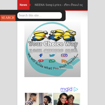
News
NEENA Song Lyrics - නීනා ගීතයේ පද
පෙළ
Ahimi Wimai Himi Song Lyrics - අහිමි
විමයි හිමි ගීතයේ පද පෙළ
Mathaka Parana Song Lyrics - මතක
පාරනා ගීතයේ පද පෙළ
Nimnadhen Song Lyrics - නිම්නාදෙන්
ගීතයේ පද පෙළ
Obamai Mage Adare Song Lyrics -
ඔබමයි මගේ ආදරේ ගීතයේ පද පෙළ
Pansal Gihin Song Lyrics - පන්සල් ගිහිං