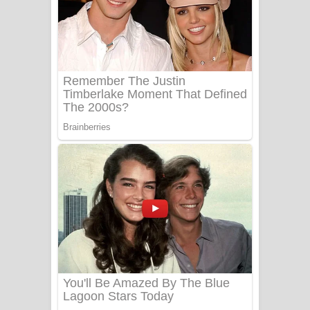
යායේ දිලෙනා ගීතයේ පද පෙළ
Ow Man Sosa Song Lyrics - ඔව් මං
සෝසා ගීතයේ පද පෙළ
Heavy Weight Song Lyrics
Aye Lanweela Song Lyrics - ආයේ
ලංවීලා ගීතයේ පද පෙළ
Ala purannata Song Lyrics - ආල
පුරන්නට ගීතයේ පද පෙළ
FEVER DREAM Lyrics - Alex Warren
BTS : Hooligan Lyrics