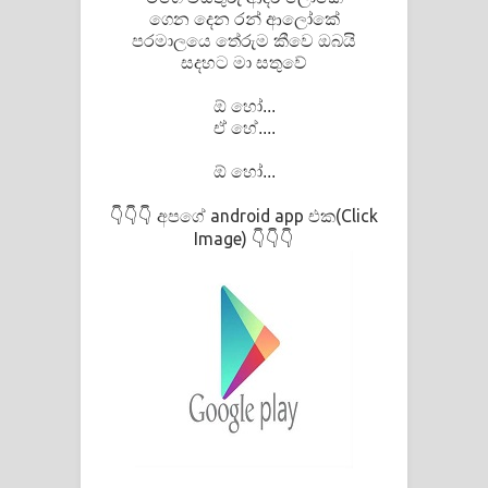
ගෙන දෙන රන් ආලෝකේ
පරමාලයෙ තේරුම කීවෙ ඔබයි
සදහට මා සතුවේ
ඕ හෝ...
ඒ හේ....
ඕ හෝ...
අපගේ android app එක(Click
👇👇👇
Image)
👇👇👇