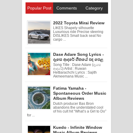
Popular Post
Comments
Category
2022 Toyota Mirai Review
LIKES Shapely silhouette
Luxurious ride Precise steering
DISLIKES Small back seat No
cargo ...
Dase Adare Song Lyrics -
දෑසෙ ආදරේ ගීතයේ පද පෙළ
Song Title : Dase Adare (දෑසෙ
ආදරේ) Artist : Ruwan
Hettiarachchi Lyrics : Sajith
Akmeemana Music ...
Fatima Yamaha -
Spontaneous Order Music
Album Reviews
Dutch producer Bas Bron
abandons the understated cool
of his cult hit “What’s a Girl to Do”
for ...
Kuedo - Infinite Window
Music Album Reviews