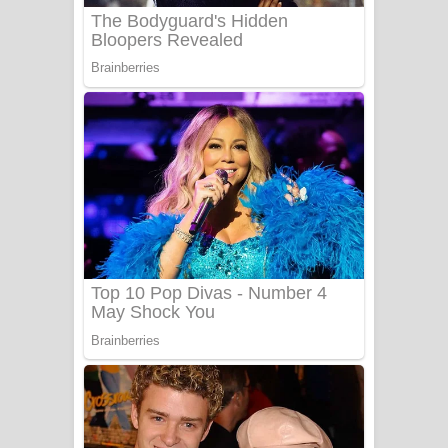
Benthara Palame Song Lyrics -
බෙන්තර පාලමේ ගීතයේ පද පෙළ
Sanda Babalena Song Lyrics - සඳ
බැබලෙන ගීතයේ පද පෙළ
Adare Wadi Nisa Song Lyrics - ආදරේ
වැඩි නිසා ගීතයේ පද පෙළ
UNUHUMA Song Lyrics - උණුහුම
ගීතයේ පද පෙළ
Katakara Song Lyrics - කටකාර ගීතයේ
පද පෙළ
Tharu Yaye Dilena Song Lyrics - තරු