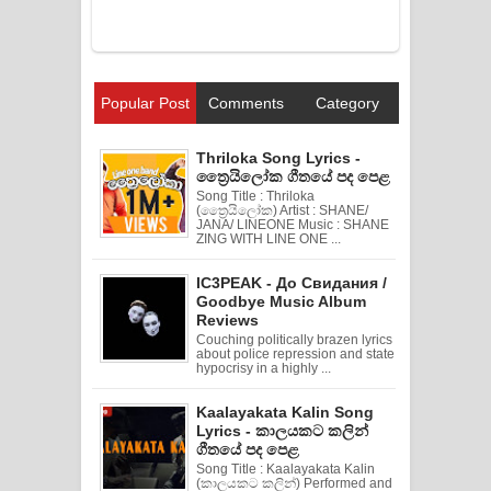
Popular Post
Comments
Category
Thriloka Song Lyrics -
ත්‍රෛයිලෝක ගීතයේ පද පෙළ
Song Title : Thriloka
(ත්‍රෛයිලෝක) Artist : SHANE/
JANA/ LINEONE Music : SHANE
ZING WITH LINE ONE ...
IC3PEAK - До Свидания /
Goodbye Music Album
Reviews
Couching politically brazen lyrics
about police repression and state
hypocrisy in a highly ...
Kaalayakata Kalin Song
Lyrics - කාලයකට කලින්
ගීතයේ පද පෙළ
Song Title : Kaalayakata Kalin
(කාලයකට කලින්) Performed and