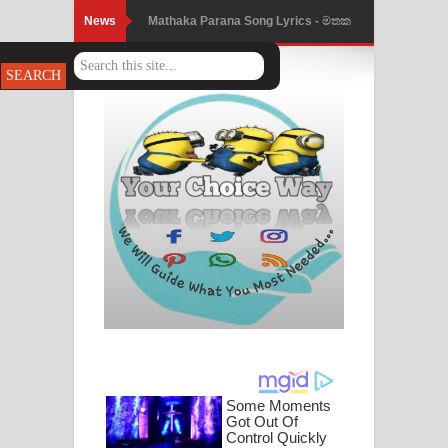
News
Mathaka Parana Song Lyrics - මතක
පාරනා ගීතයේ පද පෙළ
Nimnadhen Song Lyrics - නිම්නාදෙන්
ගීතයේ පද පෙළ
Obamai Mage Adare Song Lyrics -
ඔබමයි මගේ ආදරේ ගීතයේ පද පෙළ
Pansal Gihin Song Lyrics - පන්සල් ගිහිං
ගීතයේ පද පෙළ
Ankeliya Song Lyrics - අංකෙළිය ගීතයේ
පද පෙළ
DEAR GOD Song Lyrics - ඩියර් ගෝඩ්