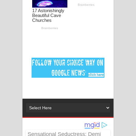
ගීතයේ පද පෙළ
MANAMALA KATHA Song Lyrics -
මනමාල කතා ගීතයේ පද පෙළ
Dai Dai Lyrics - Shakira, Burna Boy |
2026 football world cup song lyrics
Lassana Amma Song Lyrics - ලස්සන
අම්මා ගීතයේ පද පෙළ
Gemak Deela Song Lyrics - ගේමක් දීලා
ගීතයේ පද පෙළ
Niwuna Numba Hinda Song Lyrics -