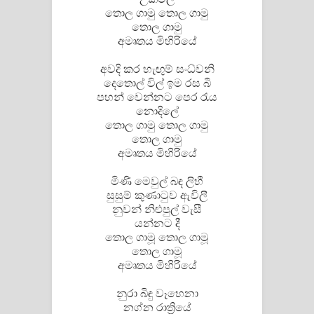
තොල ගාමු තොල ගාමු
Akahe Indala Song Lyrics - ආකාහේ
තොල ගාමු
අමෘතය මිහිරියේ
ඉඳලා ගීතයේ පද පෙළ
අවදි කර හැඟුම් සංධ්වනි
දෙතොල් විල් ඉම රස බී
Raawaya Song Lyrics - රාවය ගීතයේ
පහන් වෙන්නට පෙර රැය
නොදිලේ
පද පෙළ
තොල ගාමු තොල ගාමු
තොල ගාමු
Saddeta Denna Song Lyrics - සද්දෙට
අමෘතය මිහිරියේ
දෙන්න ගීතයේ පද පෙළ
මිණි මෙවුල් බඳ ලිහී
සුසුම් කුණාටුව ඇවිලී
Kaalaya Song Lyrics - කාලය ගීතයේ පද
නුවන් නිළුපුල් වැසී
යන්නට දී
පෙළ
තොල ගාමූ තොල ගාමූ
තොල ගාමූ
Aramuna Song Lyrics - අරමුණ ගීතයේ
අමෘතය මිහිරියේ
පද පෙළ
නුරා බිඳු වෑහෙනා
නග්න රාත්‍රියේ