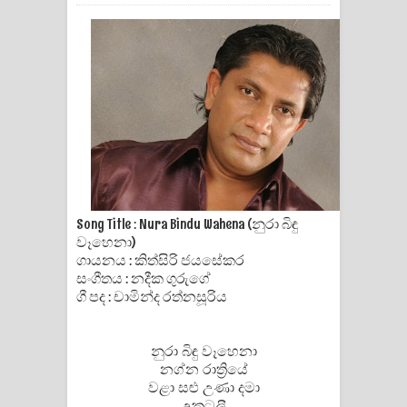
ගීතයේ පද පෙළ
Hoda sihiyen Song Lyrics - හොද
සිහියෙන් ගීතයේ පද පෙළ
Awanken Song Lyrics - අවංකෙන්
ගීතයේ පද පෙළ
Pa Sina Song Lyrics - පෑ සිනා ගීතයේ
Song Title : Nura Bindu Wahena (නුරා බිඳු
වෑහෙනා)
පද පෙළ
ගායනය : කිත්සිරි ජයසේකර
සංගීතය : නදීක ගුරුගේ
Pemwanthiye Song Lyrics -
ගී පද : චාමින්ද රත්නසූරිය
පෙම්වන්තියේ ගීතයේ පද පෙළ
නුරා බිඳු වෑහෙනා
Manobhawa Song Lyrics - මනෝභව
නග්න රාත්‍රියේ
වළා සළු උණා දමා
ගීතයේ පද පෙළ
උකටලී