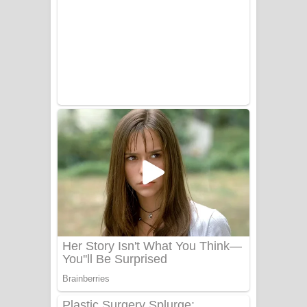
Aye Lanweela Song Lyrics - ආයේ
ලංවීලා ගීතයේ පද පෙළ
Ala purannata Song Lyrics - ආල
පුරන්නට ගීතයේ පද පෙළ
FEVER DREAM Lyrics - Alex Warren
BTS : Hooligan Lyrics
Apa Hamuwee Song Lyrics - අප හමුවී
ගීතයේ පද පෙළ
PATHINIYE Song Lyrics - පතිනියනේ
ගීතයේ පද පෙළ