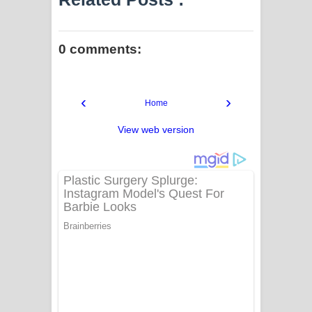
0 comments:
‹
›
Home
View web version