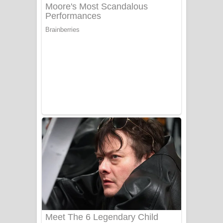
නිවුනා නුඹ හින්දා ගීතයේ පද පෙළ
Numba Dun Aadare Song Lyrics - නුඹ
දුන් ආදරේ ගීතයේ පද පෙළ
Liyamuda Dan Anagathe Song Lyrics
- ලියමුද දැන් අනාගතේ ගීතයේ පද පෙළ
Doni Song Lyrics - දෝණි ගීතයේ පද
පෙළ
Benthara Palame Song Lyrics -
බෙන්තර පාලමේ ගීතයේ පද පෙළ
Sanda Babalena Song Lyrics - සඳ
බැබලෙන ගීතයේ පද පෙළ