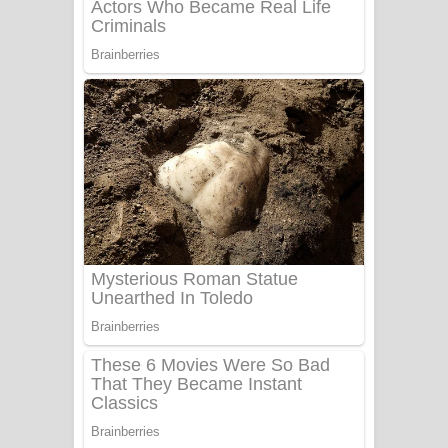
Adare Wadi Nisa Song Lyrics - ආදරේ
වැඩි නිසා ගීතයේ පද පෙළ
UNUHUMA Song Lyrics - උණුහුම
ගීතයේ පද පෙළ
Katakara Song Lyrics - කටකාර ගීතයේ
පද පෙළ
Tharu Yaye Dilena Song Lyrics - තරු
යායේ දිලෙනා ගීතයේ පද පෙළ
Ow Man Sosa Song Lyrics - ඔව් මං
සෝසා ගීතයේ පද පෙළ
Heavy Weight Song Lyrics