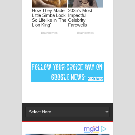
ගීතයේ පද පෙළ
Ankeliya Song Lyrics - අංකෙළිය ගීතයේ
පද පෙළ
DEAR GOD Song Lyrics - ඩියර් ගෝඩ්
ගීතයේ පද පෙළ
MANAMALA KATHA Song Lyrics -
මනමාල කතා ගීතයේ පද පෙළ
Dai Dai Lyrics - Shakira, Burna Boy |
2026 football world cup song lyrics
Lassana Amma Song Lyrics - ලස්සන