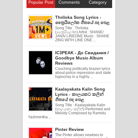
Popular Post
Comments
Category
Thriloka Song Lyrics -
ත්‍රෛයිලෝක ගීතයේ පද පෙළ
Song Title : Thriloka
(ත්‍රෛයිලෝක) Artist : SHANE/
JANA/ LINEONE Music : SHANE
ZING WITH LINE ONE ...
IC3PEAK - До Свидания /
Goodbye Music Album
Reviews
Couching politically brazen lyrics
about police repression and state
hypocrisy in a highly ...
Kaalayakata Kalin Song
Lyrics - කාලයකට කලින්
ගීතයේ පද පෙළ
Song Title : Kaalayakata Kalin
(කාලයකට කලින්) Performed and
Melody Composed by Ramidu
Yashmintha ...
Pinter Review
The Pinter allows newbies to