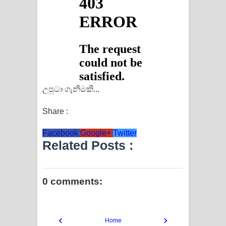
උපුටා ගැනීමකි...
Share :
Facebook
Google+
Twitter
Related Posts :
0 comments:
‹
›
Home