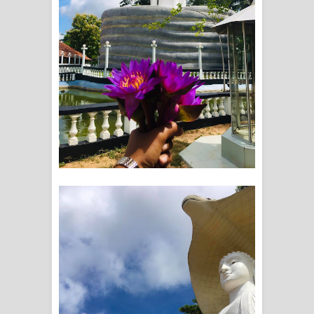
දන්නවාද මාව ගීතයේ පද පෙළ