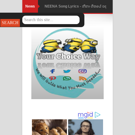
News
NEENA Song Lyrics - නීනා ගීතයේ පද
පෙළ
Ahimi Wimai Himi Song Lyrics - අහිමි
විමයි හිමි ගීතයේ පද පෙළ
Mathaka Parana Song Lyrics - මතක
පාරනා ගීතයේ පද පෙළ
Nimnadhen Song Lyrics - නිම්නාදෙන්
ගීතයේ පද පෙළ
Obamai Mage Adare Song Lyrics -
ඔබමයි මගේ ආදරේ ගීතයේ පද පෙළ
Pansal Gihin Song Lyrics - පන්සල් ගිහිං