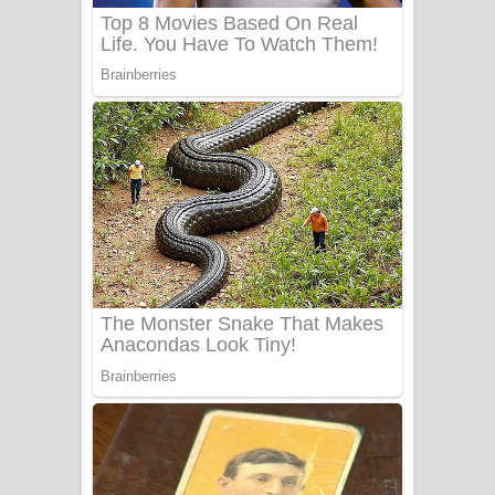
Benthara Palame Song Lyrics -
බෙන්තර පාලමේ ගීතයේ පද පෙළ
Sanda Babalena Song Lyrics - සඳ
බැබලෙන ගීතයේ පද පෙළ
Adare Wadi Nisa Song Lyrics - ආදරේ
වැඩි නිසා ගීතයේ පද පෙළ
UNUHUMA Song Lyrics - උණුහුම
ගීතයේ පද පෙළ
Katakara Song Lyrics - කටකාර ගීතයේ
පද පෙළ
Tharu Yaye Dilena Song Lyrics - තරු