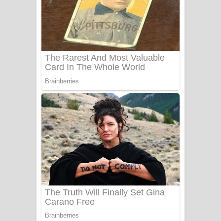
යායේ දිලෙනා ගීතයේ පද පෙළ
Ow Man Sosa Song Lyrics - ඔව් මං
සෝසා ගීතයේ පද පෙළ
Heavy Weight Song Lyrics
Aye Lanweela Song Lyrics - ආයේ
ලංවීලා ගීතයේ පද පෙළ
Ala purannata Song Lyrics - ආල
පුරන්නට ගීතයේ පද පෙළ
FEVER DREAM Lyrics - Alex Warren
BTS : Hooligan Lyrics