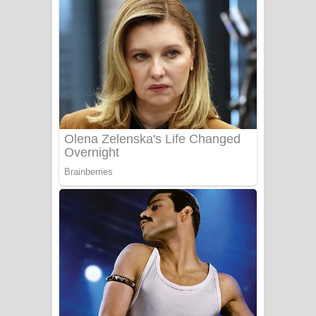
අම්මා ගීතයේ පද පෙළ
Gemak Deela Song Lyrics - ගේමක් දීලා
ගීතයේ පද පෙළ
Niwuna Numba Hinda Song Lyrics -
නිවුනා නුඹ හින්දා ගීතයේ පද පෙළ
Numba Dun Aadare Song Lyrics - නුඹ
දුන් ආදරේ ගීතයේ පද පෙළ
Liyamuda Dan Anagathe Song Lyrics
- ලියමුද දැන් අනාගතේ ගීතයේ පද පෙළ
Doni Song Lyrics - දෝණි ගීතයේ පද
පෙළ