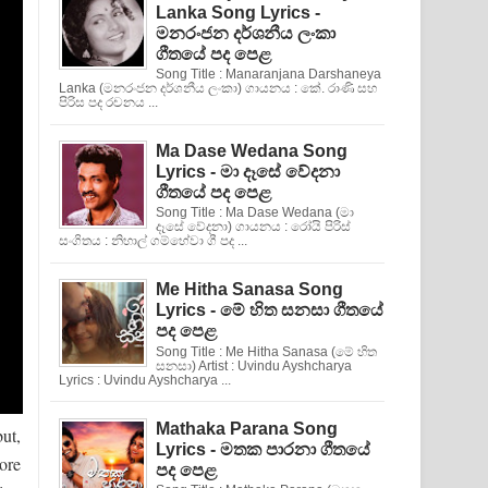
Lanka Song Lyrics -
මනරංජන දර්ශනීය ලංකා
ගීතයේ පද පෙළ
Song Title : Manaranjana Darshaneya
Lanka (මනරංජන දර්ශනීය ලංකා) ගායනය : කේ. රාණි සහ
පිරිස පද රචනය ...
Ma Dase Wedana Song
Lyrics - මා දෑසේ වේදනා
ගීතයේ පද පෙළ
Song Title : Ma Dase Wedana (මා
දෑසේ වේදනා) ගායනය : රෝයි පිරිස්
සංගිතය : නිහාල් ගම්හේවා ගී පද ...
Me Hitha Sanasa Song
Lyrics - මේ හිත සනසා ගීතයේ
පද පෙළ
Song Title : Me Hitha Sanasa (මේ හිත
සනසා) Artist : Uvindu Ayshcharya
Lyrics : Uvindu Ayshcharya ...
Mathaka Parana Song
ut,
Lyrics - මතක පාරනා ගීතයේ
ore
පද පෙළ