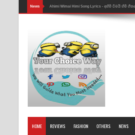
News
Ahimi Wimai Himi Song Lyrics - අහිමි විමයි හිමි ගී
Mathaka Parana Song Lyrics - මතක පාරනා ගීතයේ
Nimnadhen Song Lyrics - නිම්නාදෙන් ගීතයේ පද පෙ
Obamai Mage Adare Song Lyrics - ඔබමයි මගේ ආද
Pansal Gihin Song Lyrics - පන්සල් ගිහිං ගීතයේ පද ප
Ankeliya Song Lyrics - අංකෙළිය ගීතයේ පද පෙළ
DEAR GOD Song Lyrics - ඩියර් ගෝඩ් ගීතයේ පද පෙ
MANAMALA KATHA Song Lyrics - මනමාල කතා ගී
Dai Dai Lyrics - Shakira, Burna Boy | 2026 footbal
Lassana Amma Song Lyrics - ලස්සන අම්මා ගීතයේ
HOME
REVIEWS
FASHION
OTHERS
NEWS
Gemak Deela Song Lyrics - ගේමක් දීලා ගීතයේ පද 