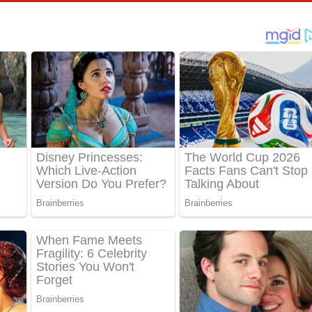
්දා ගීතයේ පද පෙළ
ීතයේ පද පෙළ
් අනාගතේ ගීතයේ පද පෙළ
තයේ පද පෙළ
 පද පෙළ
තයේ පද පෙළ
 ගීතයේ පද පෙළ