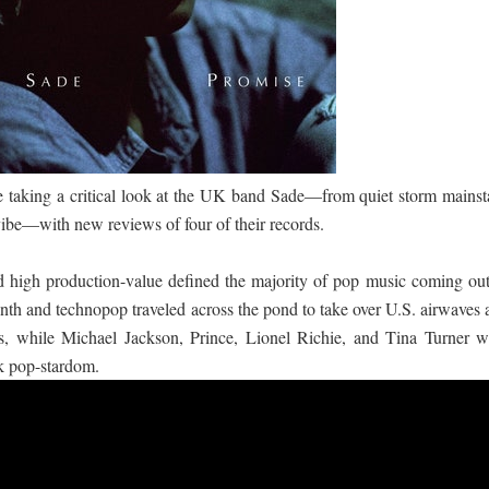
 පෙළ
ද පෙළ
e taking a critical look at the UK band Sade—from quiet storm mainst
vibe—with new reviews of four of their records.
d high production-value defined the majority of pop music coming out
ද පෙළ
nth and technopop traveled across the pond to take over U.S. airwaves 
while Michael Jackson, Prince, Lionel Richie, and Tina Turner w
ck pop-stardom.
ද පෙළ
 පද පෙළ