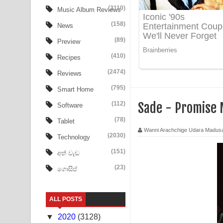
Ow Man Sosa Song Lyrics - ඔව් මං සෝසා ගීතයේ ප
(3110)
Music Album Reviews
(158)
Heavy Weight Song Lyrics
News
(89)
Preview
Aye Lanweela Song Lyrics - ආයේ ලංවීලා ගීතයේ පද
(410)
Recipes
Ala purannata Song Lyrics - ආල පුරන්නට ගීතයේ ප
(2474)
Reviews
FEVER DREAM Lyrics - Alex Warren
(795)
Smart Home
(112)
Sade - Promise 
Software
BTS : Hooligan Lyrics
(78)
Tablet
Apa Hamuwee Song Lyrics - අප හමුවී ගීතයේ පද ප
Wanni Arachchige Udara Madus
(2030)
Technology
PATHINIYE Song Lyrics - පතිනියනේ ගීතයේ පද පෙළ
(151)
අත් වැඩ
(23)
ගොසිප්
Sorry Sir Song Lyrics - සොරි සර් ගීතයේ පද පෙළ
Mathaka Aluthin Liyanna Song Lyrics - මතක අලුති
ALL POSTS
Sandak Awith Song Lyrics - සඳක් ඇවිත් ගීතයේ පද 
▼
2020
(3128)