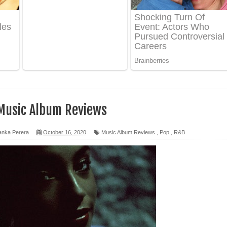
ද පෙළ
 පෙළ
ද පෙළ
Music Album Reviews
ෙළ
anka Perera
October 16, 2020
Music Album Reviews
,
Pop
,
R&B
න් ලියන්න ගීතයේ පද පෙළ
පෙළ