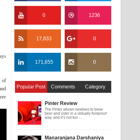
0
1236
17,833
0
ays
171,655
0
 of
Popular Post
Comments
Category
and
ere
Pinter Review
The Pinter allows newbies to brew
beer and cider in a virtually foolproof
way, and it’s not too ...
Manaranjana Darshaniya