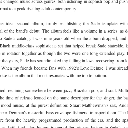
er’s changed music across genres, both ushering in sophisti-pop and pus
ormat to a peak rivaling adult contemporary.
he ideal second album, firmly establishing the Sade template with
al of the band’s debut. The album feels like a volume in a series, as d
to Sade’s catalog. I was nine years old when the album dropped, and
Black middle-class sophisticate set that helped break Sade stateside, 
in rotation together as though the two were one long extended play. I
the years, Sade has soundtracked my falling in love, recovering from lo
. When my friends became fans with 1992’s Love Deluxe, I was alread
mise is the album that most resonates with me top to bottom.
ied, reclining somewhere between jazz, Brazilian pop, and soul. Multi
he time of release leaned on the same descriptor for the singer, the b
’s mood music, at the purest definition: Stuart Matthewman’s sax, And
cer Denman’s masterful bass envelope listeners, transport them. The l
ure from the heavily programmed production of the era, and the spa
and still find—too loungy is one of the primary factors in Sade’s so