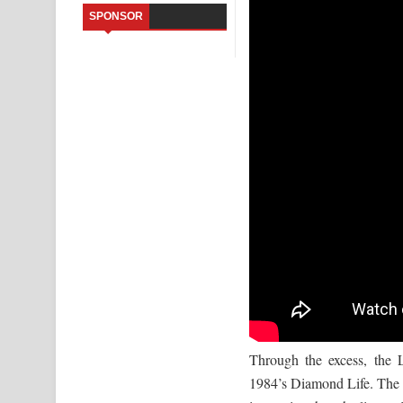
SPONSOR
Kaalaya Song Lyrics - කාලය ගීතයේ පද පෙළ
Aramuna Song Lyrics - අරමුණ ගීතයේ පද පෙළ
Sandata Duka Hithila Song Lyrics - සඳට දුක හිතිලා
Sihina Song Lyrics - සිහින ගීතයේ පද පෙළ
Father Song Lyrics - ෆාදර් ගීතයේ පද පෙළ
Dannawada Mawa Song Lyrics - දන්නවාද මාව ගීත
NEENA Song Lyrics - නීනා ගීතයේ පද පෙළ
Through the excess, the 
1984’s Diamond Life. The c