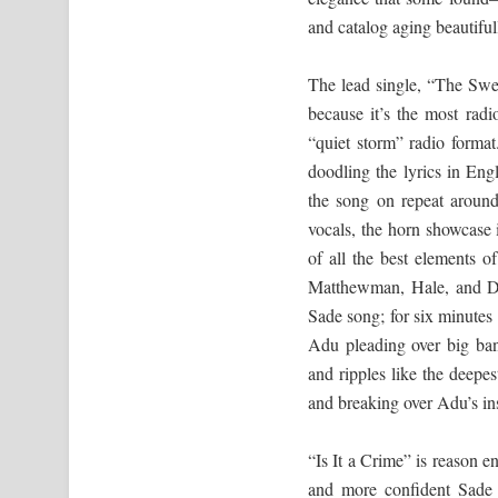
and catalog aging beautiful
The lead single, “The Swee
because it’s the most radi
“quiet storm” radio forma
doodling the lyrics in Eng
the song on repeat around
vocals, the horn showcase 
of all the best elements 
Matthewman, Hale, and Den
Sade song; for six minute
Adu pleading over big ban
and ripples like the deepe
and breaking over Adu’s ins
“Is It a Crime” is reason e
and more confident Sade u