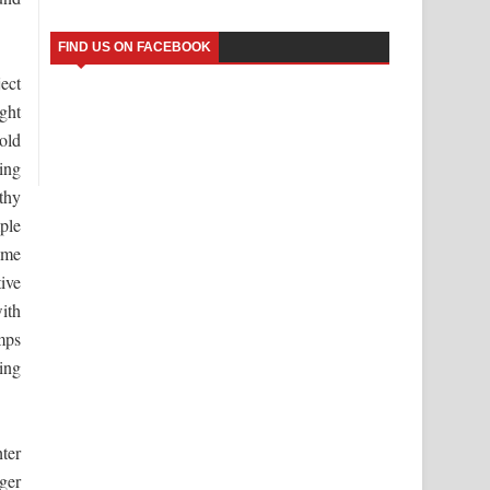
FIND US ON FACEBOOK
ect
ght
old
ing
thy
ple
ame
ive
ith
mps
ing
hter
ger