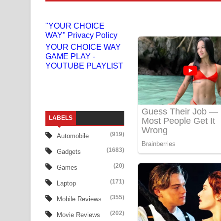
Niwuna Numba Hinda Song Lyrics - නිවුනා නුඹ හින
"YOUR CHOICE
WAY" Privacy Policy
Numba Dun Aadare Song Lyrics - නුඹ දුන් ආදරේ ග
YOUR CHOICE WAY
GAME PLAY -
Liyamuda Dan Anagathe Song Lyrics - ලියමුද දැන
YOUTUBE PLAYLIST
Doni Song Lyrics - දෝණි ගීතයේ පද පෙළ
Benthara Palame Song Lyrics - බෙන්තර පාලමේ ගී
LABELS
Sanda Babalena Song Lyrics - සඳ බැබලෙන ගීතයේ
(919)
Automobile
Adare Wadi Nisa Song Lyrics - ආදරේ වැඩි නිසා ගී
(1683)
Gadgets
UNUHUMA Song Lyrics - උණුහුම ගීතයේ පද පෙළ
(20)
Games
(171)
Laptop
Katakara Song Lyrics - කටකාර ගීතයේ පද පෙළ
(355)
Mobile Reviews
Tharu Yaye Dilena Song Lyrics - තරු යායේ දිලෙනා
(202)
Movie Reviews