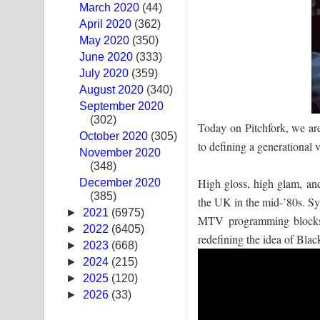
March 2020
(44)
Swetha Sande Song Lyrics - ශ්වේත සඳේ ගීතයේ පද
April 2020
(362)
May 2020
(350)
Ma Igili Giya Lyrics - මා ඉගිලී ගියා ගීතයේ පද පෙළ
June 2020
(333)
July 2020
(359)
Ras Balan Song Lyrics - රැස් බලන් ගීතයේ පද පෙළ
August 2020
(340)
September 2020
Hoda sihiyen Song Lyrics - හොද සිහියෙන් ගීතයේ ප
(302)
Today on Pitchfork, we ar
October 2020
Awanken Song Lyrics - අවංකෙන් ගීතයේ පද පෙළ
(305)
to defining a generational 
November 2020
(348)
Pa Sina Song Lyrics - පෑ සිනා ගීතයේ පද පෙළ
High gloss, high glam, an
December 2020
(385)
Pemwanthiye Song Lyrics - පෙම්වන්තියේ ගීතයේ ප
the UK in the mid-’80s. Sy
►
2021
(6975)
MTV programming blocks, 
Manobhawa Song Lyrics - මනෝභව ගීතයේ පද පෙළ
►
2022
(6405)
redefining the idea of Bla
►
2023
(668)
Akahe Indala Song Lyrics - ආකාහේ ඉඳලා ගීතයේ ප
►
2024
(215)
►
2025
(120)
Raawaya Song Lyrics - රාවය ගීතයේ පද පෙළ
►
2026
(33)
Saddeta Denna Song Lyrics - සද්දෙට දෙන්න ගීතයේ