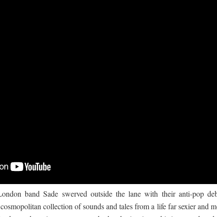
 ගීතයේ පද පෙළ
යේ පද පෙළ
London band Sade swerved outside the lane with their anti-pop deb
osmopolitan collection of sounds and tales from a life far sexier and m