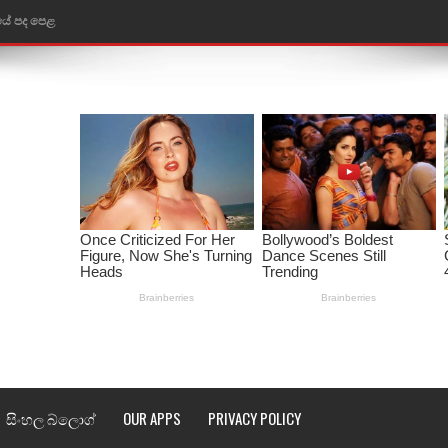
තයේ පද පෙළ
 පද පෙළ
ළ
රේ ගීතයේ පද පෙළ
ෙළ
ළ
තයේ පද පෙළ
l world cup song lyrics
 පද පෙළ
සිංහල බ්ලොග්
OUR APPS
PRIVACY POLICY
පෙළ