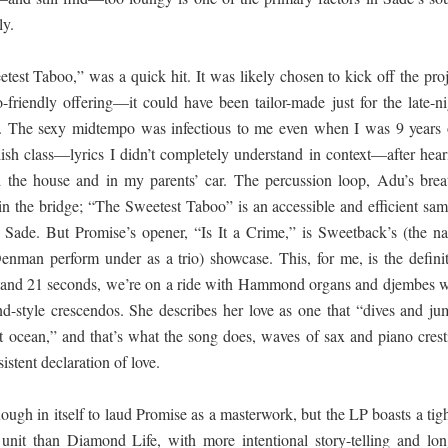
ly.
test Taboo,” was a quick hit. It was likely chosen to kick off the proj
o-friendly offering—it could have been tailor-made just for the late-ni
t. The sexy midtempo was infectious to me even when I was 9 years 
lish class—lyrics I didn’t completely understand in context—after hear
 the house and in my parents’ car. The percussion loop, Adu’s brea
in the bridge; “The Sweetest Taboo” is an accessible and efficient sam
of Sade. But Promise’s opener, “Is It a Crime,” is Sweetback’s (the n
man perform under as a trio) showcase. This, for me, is the definit
s and 21 seconds, we’re on a ride with Hammond organs and djembes w
d-style crescendos. She describes her love as one that “dives and ju
st ocean,” and that’s what the song does, waves of sax and piano crest
istent declaration of love.
nough in itself to laud Promise as a masterwork, but the LP boasts a tig
nit than Diamond Life, with more intentional story-telling and lon