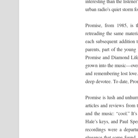
interesting than the listen
urban radio’s quiet storm f
Promise, from 1985, is t
retreading the same materi
each subsequent addition 
parents, part of the young 
Promise and Diamond Life 
grown into the music—over 
and remembering lost love
deep devotee. To date, Pro
Promise is lush and unhurr
articles and reviews from t
and the music: “cool.” It
Hale’s keys, and Paul Spen
recordings were a depart
elegance that some found—