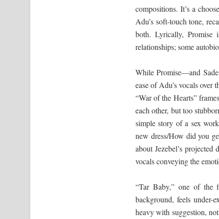
compositions. It’s a choos
Adu’s soft-touch tone, reca
both. Lyrically, Promise 
relationships; some autobi
While Promise—and Sade’s 
ease of Adu’s vocals over t
“War of the Hearts” frames 
each other, but too stubborn
simple story of a sex work
new dress/How did you get
about Jezebel’s projected 
vocals conveying the emotio
“Tar Baby,” one of the f
background, feels under-e
heavy with suggestion, not 