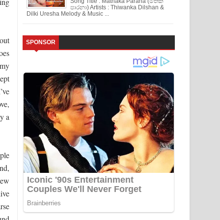
hing
Song Title : Mathaka Parana (මතක
පාරනා) Artists : Thiwanka Dilshan &
Dilki Uresha Melody & Music ...
out
SPONSOR
oes
 my
kept
’ve
ve,
y a
ple
and,
rew
ive
rse
und