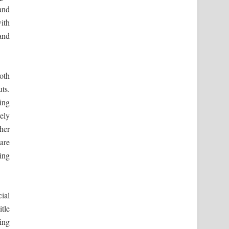
and
with
and
oth
uts.
ting
vely
her
are
ing
ial
tle
ring