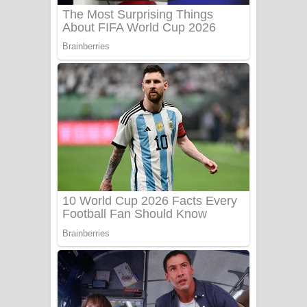
Benthara Palame Song Lyrics -
බෙන්තර පාලමේ ගීතයේ පද පෙළ
Sanda Babalena Song Lyrics - සඳ
බැබලෙන ගීතයේ පද පෙළ
Adare Wadi Nisa Song Lyrics - ආදරේ
වැඩි නිසා ගීතයේ පද පෙළ
UNUHUMA Song Lyrics - උණුහුම
ගීතයේ පද පෙළ
Katakara Song Lyrics - කටකාර ගීතයේ
පද පෙළ
Tharu Yaye Dilena Song Lyrics - තරු