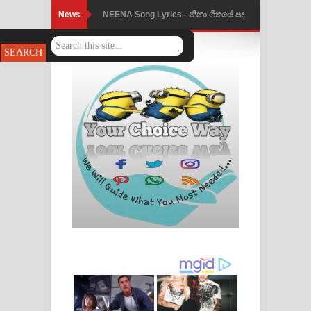
News
NEENA Song Lyrics - නීනා ගීතයේ පද
පෙළ
Ahimi Wimai Himi Song Lyrics - අහිමි
විමයි හිමි ගීතයේ පද පෙළ
Mathaka Parana Song Lyrics - මතක
පාරනා ගීතයේ පද පෙළ
Nimnadhen Song Lyrics - නිම්නාදෙන්
ගීතයේ පද පෙළ
Obamai Mage Adare Song Lyrics -
ඔබමයි මගේ ආදරේ ගීතයේ පද පෙළ
Pansal Gihin Song Lyrics - පන්සල් ගිහිං