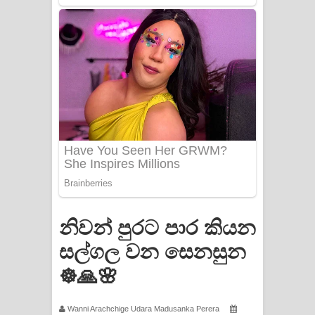
Apa Hamuwee Song Lyrics - අප හමුවී
ගීතයේ පද පෙළ
PATHINIYE Song Lyrics - පතිනියනේ
ගීතයේ පද පෙළ
Sorry Sir Song Lyrics - සොරි සර්
ගීතයේ පද පෙළ
Mathaka Aluthin Liyanna Song Lyrics
- මතක අලුතින් ලියන්න ගීතයේ පද පෙළ
නිවන් පුරට පාර කියන
Sandak Awith Song Lyrics - සඳක් ඇවිත්
සල්ගල වන සෙනසුන
☸️🙏🌸
ගීතයේ පද පෙළ
Swetha Sande Song Lyrics - ශ්වේත
Wanni Arachchige Udara Madusanka Perera