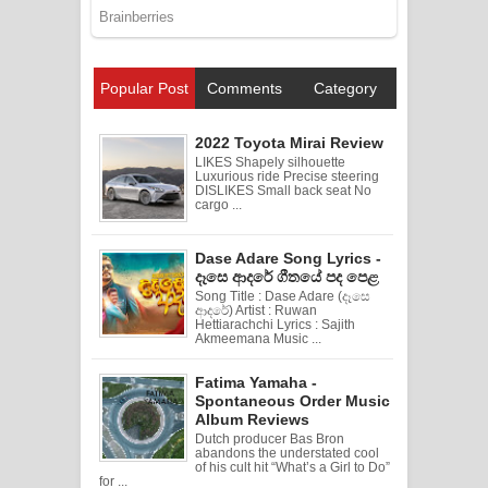
Popular Post
Comments
Category
2022 Toyota Mirai Review
LIKES Shapely silhouette
Luxurious ride Precise steering
DISLIKES Small back seat No
cargo ...
Dase Adare Song Lyrics -
දෑසෙ ආදරේ ගීතයේ පද පෙළ
Song Title : Dase Adare (දෑසෙ
ආදරේ) Artist : Ruwan
Hettiarachchi Lyrics : Sajith
Akmeemana Music ...
Fatima Yamaha -
Spontaneous Order Music
Album Reviews
Dutch producer Bas Bron
abandons the understated cool
of his cult hit “What’s a Girl to Do”
for ...