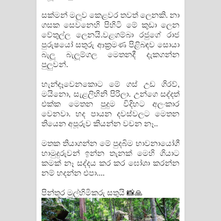
Kaalaya Song Lyrics - කාලය ගීතයේ පද
සක්මන් මලූව කෙළවර තවත් ලෙනකි. නා
පෙළ
ගසක සෙවනෙහි පිහිටි මේ කුඩා ලෙන
වේතුල්ල ලෙනයි.වළගම්බා රජුගේ රාජ
පුරුෂයෝ සතුරු ආක්‍රමණ පිළිබඳව සොයා
Aramuna Song Lyrics - අරමුණ ගීතයේ
බැලූ බැලූම්ගල මෙතනදී දැකගන්න
පුලුවන්.
පද පෙළ
හැන්දෑවෙනකොට මේ ගස් උඩ ගිරව්,
Sandata Duka Hithila Song Lyrics -
මයිනො, සැළලිහිනි පිරිලා. උන්ගෙ සද්දත්
එක්ක මෙතන පුදුම විදිහට අලංකාර
සඳට දුක හිතිලා ගීතයේ පද පෙළ
වෙනවා. හද පායන දවස්වලට මෙතන
තියෙන අපූරුව කියන්න වචන නෑ..
Sihina Song Lyrics - සිහින ගීතයේ පද
මතක තියාගන්න මේ පුදබිම භාවනායෝගී
පෙළ
හාමුදුරුවන් ඉන්න තැනක් මෙහි ගියාට
කමක් නෑ සද්දය කර කර ඝෝශා කරන්න
Father Song Lyrics - ෆාදර් ගීතයේ පද
නම් හදන්න එපා....
පෙළ
පින්තූර මුල්හිමිකරු සතුයි 📸🙏
Dannawada Mawa Song Lyrics -