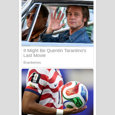
අම්මා ගීතයේ පද පෙළ
Gemak Deela Song Lyrics - ගේමක් දීලා
ගීතයේ පද පෙළ
Niwuna Numba Hinda Song Lyrics -
නිවුනා නුඹ හින්දා ගීතයේ පද පෙළ
Numba Dun Aadare Song Lyrics - නුඹ
දුන් ආදරේ ගීතයේ පද පෙළ
Liyamuda Dan Anagathe Song Lyrics
- ලියමුද දැන් අනාගතේ ගීතයේ පද පෙළ
Doni Song Lyrics - දෝණි ගීතයේ පද
පෙළ