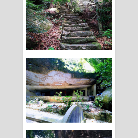
දන්නවාද මාව ගීතයේ පද පෙළ