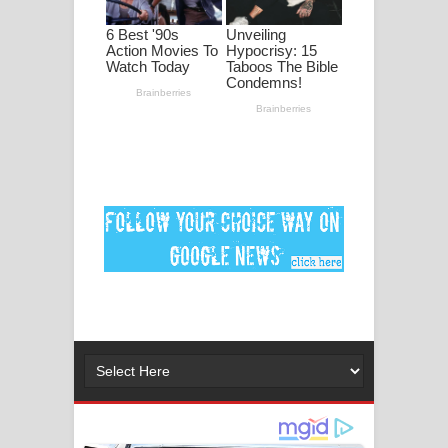
ගීතයේ පද පෙළ
Ankeliya Song Lyrics - අංකෙළිය ගීතයේ
පද පෙළ
DEAR GOD Song Lyrics - ඩියර් ගෝඩ්
ගීතයේ පද පෙළ
MANAMALA KATHA Song Lyrics -
මනමාල කතා ගීතයේ පද පෙළ
Dai Dai Lyrics - Shakira, Burna Boy |
2026 football world cup song lyrics
Lassana Amma Song Lyrics - ලස්සන