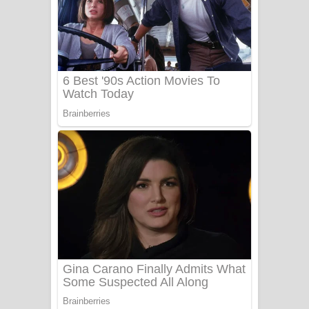
යායේ දිලෙනා ගීතයේ පද පෙළ
Ow Man Sosa Song Lyrics - ඔව් මං
සෝසා ගීතයේ පද පෙළ
Heavy Weight Song Lyrics
Aye Lanweela Song Lyrics - ආයේ
ලංවීලා ගීතයේ පද පෙළ
Ala purannata Song Lyrics - ආල
පුරන්නට ගීතයේ පද පෙළ
FEVER DREAM Lyrics - Alex Warren
BTS : Hooligan Lyrics