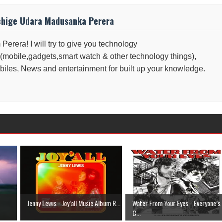
chige Udara Madusanka Perera
 Perera! I will try to give you technology
(mobile,gadgets,smart watch & other technology things),
iles, News and entertainment for built up your knowledge.
Jenny Lewis - Joy’all Music Album R...
Water From Your Eyes - Everyone’s
C...