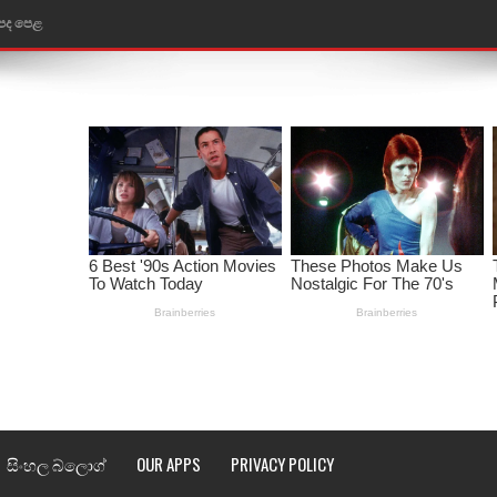
 පද පෙළ
ළ
රේ ගීතයේ පද පෙළ
ෙළ
ළ
තයේ පද පෙළ
l world cup song lyrics
 පද පෙළ
පෙළ
සිංහල බ්ලොග්
OUR APPS
PRIVACY POLICY
්දා ගීතයේ පද පෙළ