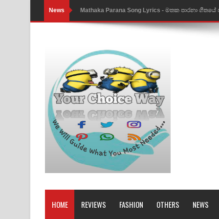
News
Mathaka Parana Song Lyrics - මතක පාරනා ගීතයේ
Nimnadhen Song Lyrics - නිම්නාදෙන් ගීතයේ පද පෙ
Obamai Mage Adare Song Lyrics - ඔබමයි මගේ ආද
Pansal Gihin Song Lyrics - පන්සල් ගිහිං ගීතයේ පද ප
Ankeliya Song Lyrics - අංකෙළිය ගීතයේ පද පෙළ
DEAR GOD Song Lyrics - ඩියර් ගෝඩ් ගීතයේ පද පෙ
MANAMALA KATHA Song Lyrics - මනමාල කතා ගී
Dai Dai Lyrics - Shakira, Burna Boy | 2026 footbal
Lassana Amma Song Lyrics - ලස්සන අම්මා ගීතයේ
Gemak Deela Song Lyrics - ගේමක් දීලා ගීතයේ පද 
HOME
REVIEWS
FASHION
OTHERS
NEWS
Niwuna Numba Hinda Song Lyrics - නිවුනා නුඹ හින