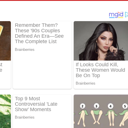
ීතයේ පද පෙළ
් අනාගතේ ගීතයේ පද පෙළ
තයේ පද පෙළ
 පද පෙළ
තයේ පද පෙළ
 ගීතයේ පද පෙළ
ද පෙළ