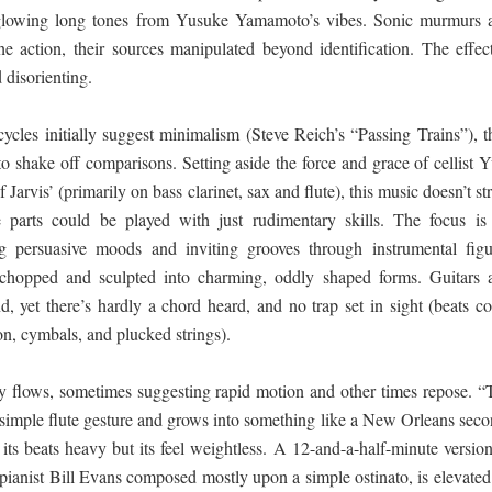
d glowing long tones from Yusuke Yamamoto’s vibes. Sonic murmurs 
e action, their sources manipulated beyond identification. The effect
 disorienting.
 cycles initially suggest minimalism (Steve Reich’s “Passing Trains”), 
 shake off comparisons. Setting aside the force and grace of cellist Y
Jarvis’ (primarily on bass clarinet, sax and flute), this music doesn’t st
 parts could be played with just rudimentary skills. The focus is
ng persuasive moods and inviting grooves through instrumental figu
n chopped and sculpted into charming, oddly shaped forms. Guitars 
, yet there’s hardly a chord heard, and no trap set in sight (beats c
n, cymbals, and plucked strings).
gy flows, sometimes suggesting rapid motion and other times repose. “
a simple flute gesture and grows into something like a New Orleans seco
 its beats heavy but its feel weightless. A 12-and-a-half-minute versio
pianist Bill Evans composed mostly upon a simple ostinato, is elevated