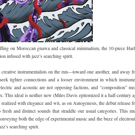
ද පෙළ
iffing on Moroccan gnawa and classical minimalism, the 10-piece Har
on infused with jazz’s searching spirit.
ද පෙළ
creative instrumentalists on the run—toward one another, and away f
y seek tighter connections and a looser environment in which instrume
 electric and acoustic are not opposing factions, and “composition” me
. This ideal is neither new (Miles Davis epitomized it a half-century 
ද පෙළ
realized with elegance and wit, as on Autogenesis, the debut release f
o fresh and distinct sounds that straddle our usual categories. This mu
conveying both the edge of experimental music and the buzz of electroni
 පද පෙළ
azz’s searching spirit.