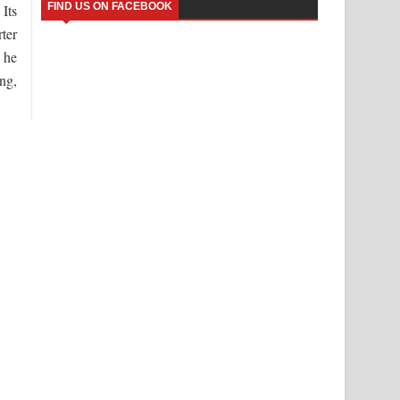
FIND US ON FACEBOOK
Its
ter
e he
ng,