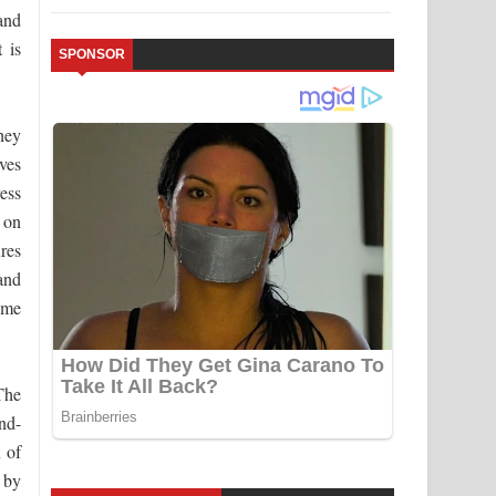
and
 is
SPONSOR
they
ves
ress
 on
res
and
ome
The
nd-
n of
 by