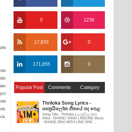
0
1236
17,833
0
lem
171,655
0
rom
nts
ans
Popular Post
Comments
Category
ago)
rom
Thriloka Song Lyrics -
sic
ත්‍රෛයිලෝක ගීතයේ පද පෙළ
Song Title : Thriloka (ත්‍රෛයිලෝක)
ca,
Artist : SHANE/ JANA/ LINEONE Music
: SHANE ZING WITH LINE ONE ...