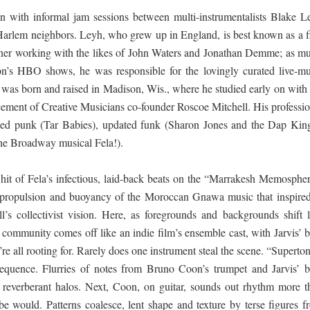
an with informal jam sessions between multi-instrumentalists Blake L
Harlem neighbors. Leyh, who grew up in England, is best known as a f
er working with the likes of John Waters and Jonathan Demme; as mu
 ගීතයේ පද පෙළ
n’s HBO shows, he was responsible for the lovingly curated live-mu
 was born and raised in Madison, Wis., where he studied early on with 
ement of Creative Musicians co-founder Roscoe Mitchell. His professio
ned punk (Tar Babies), updated funk (Sharon Jones and the Dap King
the Broadway musical Fela!).
යේ පද පෙළ
 hit of Fela’s infectious, laid-back beats on the “Marrakesh Memospher
he propulsion and buoyancy of the Moroccan Gnawa music that inspired 
තයේ පද පෙළ
l’s collectivist vision. Here, as foregrounds and backgrounds shift l
community comes off like an indie film’s ensemble cast, with Jarvis’ b
’re all rooting for. Rarely does one instrument steal the scene. “Superto
equence. Flurries of notes from Bruno Coon’s trumpet and Jarvis’ b
to reverberant halos. Next, Coon, on guitar, sounds out rhythm more t
e would. Patterns coalesce, lent shape and texture by terse figures f