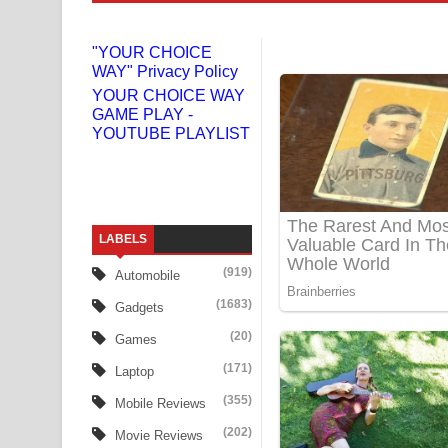
Numba Dun Aadare Song Lyrics - නුඹ දුන් ආදරේ ග
"YOUR CHOICE
WAY" Privacy Policy
Liyamuda Dan Anagathe Song Lyrics - ලියමුද දැන
YOUR CHOICE WAY
GAME PLAY -
Doni Song Lyrics - දෝණි ගීතයේ පද පෙළ
YOUTUBE PLAYLIST
Benthara Palame Song Lyrics - බෙන්තර පාලමේ ගී
Sanda Babalena Song Lyrics - සඳ බැබලෙන ගීතයේ
LABELS
Adare Wadi Nisa Song Lyrics - ආදරේ වැඩි නිසා ගී
(919)
Automobile
UNUHUMA Song Lyrics - උණුහුම ගීතයේ පද පෙළ
(1683)
Gadgets
Katakara Song Lyrics - කටකාර ගීතයේ පද පෙළ
(20)
Games
(171)
Laptop
Tharu Yaye Dilena Song Lyrics - තරු යායේ දිලෙනා
(355)
Mobile Reviews
Ow Man Sosa Song Lyrics - ඔව් මං සෝසා ගීතයේ ප
(202)
Movie Reviews