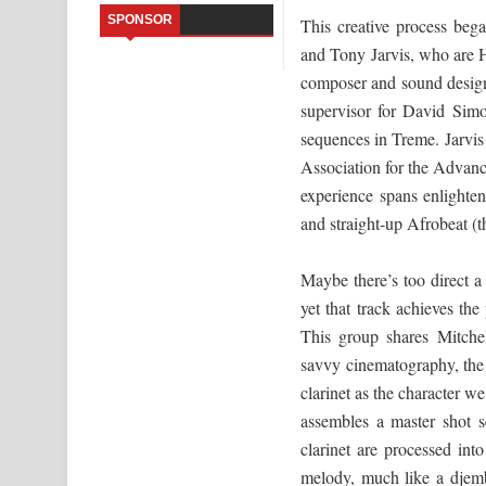
SPONSOR
This creative process beg
Aramuna Song Lyrics - අරමුණ ගීතයේ පද පෙළ
and Tony Jarvis, who are 
composer and sound design
Sandata Duka Hithila Song Lyrics - සඳට දුක හිතිලා
supervisor for David Simo
Sihina Song Lyrics - සිහින ගීතයේ පද පෙළ
sequences in Treme. Jarvis
Association for the Advanc
Father Song Lyrics - ෆාදර් ගීතයේ පද පෙළ
experience spans enlighte
and straight-up Afrobeat (
Dannawada Mawa Song Lyrics - දන්නවාද මාව ගීත
NEENA Song Lyrics - නීනා ගීතයේ පද පෙළ
Maybe there’s too direct a
yet that track achieves t
Ahimi Wimai Himi Song Lyrics - අහිමි විමයි හිමි ගී
This group shares Mitchel
savvy cinematography, the 
clarinet as the character we
assembles a master shot s
clarinet are processed in
melody, much like a djemb