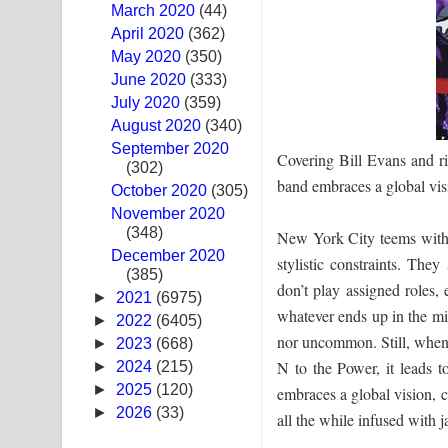
March 2020
(44)
Ma Igili Giya Lyrics - මා ඉගිලී ගියා ගීතයේ පද පෙළ
April 2020
(362)
May 2020
(350)
Ras Balan Song Lyrics - රැස් බලන් ගීතයේ පද පෙළ
June 2020
(333)
July 2020
(359)
Hoda sihiyen Song Lyrics - හොද සිහියෙන් ගීතයේ ප
August 2020
(340)
September 2020
Awanken Song Lyrics - අවංකෙන් ගීතයේ පද පෙළ
Covering Bill Evans and r
(302)
band embraces a global visi
October 2020
Pa Sina Song Lyrics - පෑ සිනා ගීතයේ පද පෙළ
(305)
November 2020
(348)
Pemwanthiye Song Lyrics - පෙම්වන්තියේ ගීතයේ ප
New York City teems with 
December 2020
stylistic constraints. The
(385)
Manobhawa Song Lyrics - මනෝභව ගීතයේ පද පෙළ
don’t play assigned roles,
►
2021
(6975)
whatever ends up in the mix
Akahe Indala Song Lyrics - ආකාහේ ඉඳලා ගීතයේ ප
►
2022
(6405)
nor uncommon. Still, when 
►
2023
(668)
Raawaya Song Lyrics - රාවය ගීතයේ පද පෙළ
N to the Power, it leads t
►
2024
(215)
►
2025
(120)
embraces a global vision, 
Saddeta Denna Song Lyrics - සද්දෙට දෙන්න ගීතයේ
►
2026
(33)
all the while infused with j
Kaalaya Song Lyrics - කාලය ගීතයේ පද පෙළ