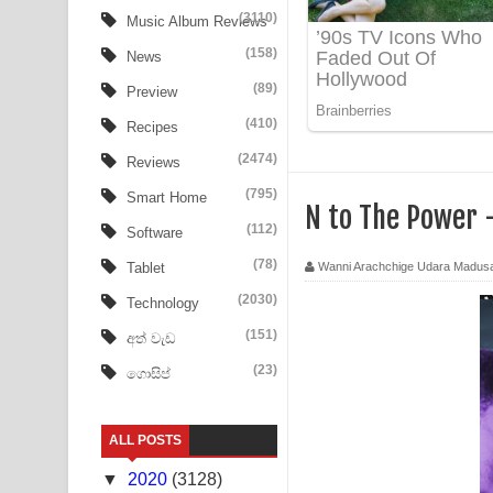
Heavy Weight Song Lyrics
(3110)
Music Album Reviews
(158)
Aye Lanweela Song Lyrics - ආයේ ලංවීලා ගීතයේ පද
News
(89)
Preview
Ala purannata Song Lyrics - ආල පුරන්නට ගීතයේ ප
(410)
Recipes
FEVER DREAM Lyrics - Alex Warren
(2474)
Reviews
BTS : Hooligan Lyrics
(795)
Smart Home
N to The Power 
(112)
Software
Apa Hamuwee Song Lyrics - අප හමුවී ගීතයේ පද ප
(78)
Wanni Arachchige Udara Madus
Tablet
PATHINIYE Song Lyrics - පතිනියනේ ගීතයේ පද පෙළ
(2030)
Technology
Sorry Sir Song Lyrics - සොරි සර් ගීතයේ පද පෙළ
(151)
අත් වැඩ
(23)
ගොසිප්
Mathaka Aluthin Liyanna Song Lyrics - මතක අලුති
Sandak Awith Song Lyrics - සඳක් ඇවිත් ගීතයේ පද 
ALL POSTS
Swetha Sande Song Lyrics - ශ්වේත සඳේ ගීතයේ පද
▼
2020
(3128)