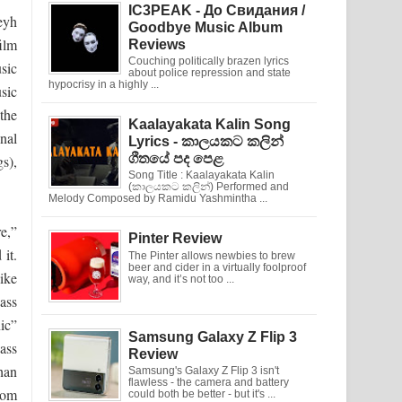
IC3PEAK - До Свидания /
eyh
Goodbye Music Album
ilm
Reviews
Couching politically brazen lyrics
sic
about police repression and state
hypocrisy in a highly ...
sic
the
Kaalayakata Kalin Song
nal
Lyrics - කාලයකට කලින්
ගීතයේ පද පෙළ
s),
Song Title : Kaalayakata Kalin
(කාලයකට කලින්) Performed and
Melody Composed by Ramidu Yashmintha ...
e,”
Pinter Review
it.
The Pinter allows newbies to brew
beer and cider in a virtually foolproof
ike
way, and it’s not too ...
ass
nic”
Samsung Galaxy Z Flip 3
ass
Review
han
Samsung's Galaxy Z Flip 3 isn't
flawless - the camera and battery
rom
could both be better - but it's ...