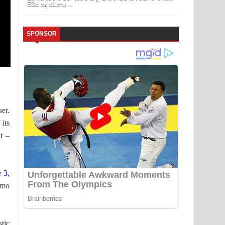
පිරිස පද රචනය ...
SPONSOR
er.
its
t –
 3,
smo
stic