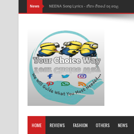
News
NEENA Song Lyrics - නීනා ගීතයේ පද පෙළ
Ahimi Wimai Himi Song Lyrics - අහිමි විමයි හිමි ගී
Mathaka Parana Song Lyrics - මතක පාරනා ගීතයේ
Nimnadhen Song Lyrics - නිම්නාදෙන් ගීතයේ පද පෙ
Obamai Mage Adare Song Lyrics - ඔබමයි මගේ ආද
Pansal Gihin Song Lyrics - පන්සල් ගිහිං ගීතයේ පද ප
Ankeliya Song Lyrics - අංකෙළිය ගීතයේ පද පෙළ
DEAR GOD Song Lyrics - ඩියර් ගෝඩ් ගීතයේ පද පෙ
MANAMALA KATHA Song Lyrics - මනමාල කතා ගී
Dai Dai Lyrics - Shakira, Burna Boy | 2026 footbal
HOME
REVIEWS
FASHION
OTHERS
NEWS
Lassana Amma Song Lyrics - ලස්සන අම්මා ගීතයේ