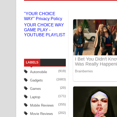
Gemak Deela Song Lyrics - ගේමක් දීලා ගීතයේ පද 
"YOUR CHOICE
WAY" Privacy Policy
Niwuna Numba Hinda Song Lyrics - නිවුනා නුඹ හින
YOUR CHOICE WAY
GAME PLAY -
Numba Dun Aadare Song Lyrics - නුඹ දුන් ආදරේ ග
YOUTUBE PLAYLIST
Liyamuda Dan Anagathe Song Lyrics - ලියමුද දැන
Doni Song Lyrics - දෝණි ගීතයේ පද පෙළ
LABELS
Benthara Palame Song Lyrics - බෙන්තර පාලමේ ගී
(919)
Automobile
Sanda Babalena Song Lyrics - සඳ බැබලෙන ගීතයේ
(1683)
Gadgets
Adare Wadi Nisa Song Lyrics - ආදරේ වැඩි නිසා ගී
(20)
Games
(171)
Laptop
UNUHUMA Song Lyrics - උණුහුම ගීතයේ පද පෙළ
(355)
Mobile Reviews
Katakara Song Lyrics - කටකාර ගීතයේ පද පෙළ
(202)
Movie Reviews