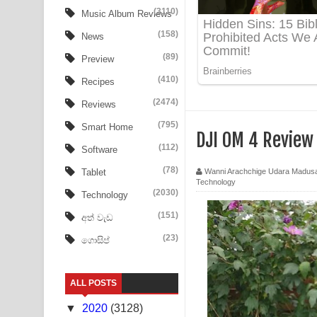
Tharu Yaye Dilena Song Lyrics - තරු යායේ දිලෙනා
(3110)
Music Album Reviews
(158)
Ow Man Sosa Song Lyrics - ඔව් මං සෝසා ගීතයේ ප
News
(89)
Preview
Heavy Weight Song Lyrics
(410)
Recipes
Aye Lanweela Song Lyrics - ආයේ ලංවීලා ගීතයේ පද
(2474)
Reviews
Ala purannata Song Lyrics - ආල පුරන්නට ගීතයේ ප
(795)
Smart Home
DJI OM 4 Review
(112)
Software
FEVER DREAM Lyrics - Alex Warren
(78)
Wanni Arachchige Udara Madus
Tablet
Technology
BTS : Hooligan Lyrics
(2030)
Technology
Apa Hamuwee Song Lyrics - අප හමුවී ගීතයේ පද ප
(151)
අත් වැඩ
(23)
ගොසිප්
PATHINIYE Song Lyrics - පතිනියනේ ගීතයේ පද පෙළ
Sorry Sir Song Lyrics - සොරි සර් ගීතයේ පද පෙළ
ALL POSTS
Mathaka Aluthin Liyanna Song Lyrics - මතක අලුති
▼
2020
(3128)