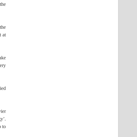
the
 the
 at
ake
tery
ied
ier
gy’.
 to