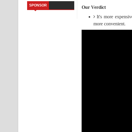
SPONSOR
Our Verdict
Saddeta Denna Song Lyrics - සද්දෙට දෙන්න ගීතයේ
It's more expensi
Kaalaya Song Lyrics - කාලය ගීතයේ පද පෙළ
more convenient.
Aramuna Song Lyrics - අරමුණ ගීතයේ පද පෙළ
Sandata Duka Hithila Song Lyrics - සඳට දුක හිතිලා
Sihina Song Lyrics - සිහින ගීතයේ පද පෙළ
Father Song Lyrics - ෆාදර් ගීතයේ පද පෙළ
Dannawada Mawa Song Lyrics - දන්නවාද මාව ගීත