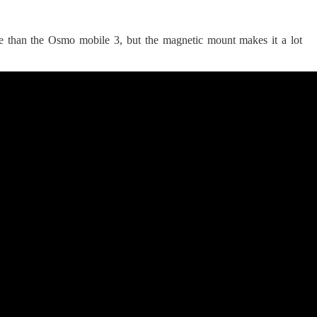
 පද පෙළ
ve than the Osmo mobile 3, but the magnetic mount makes it a lot
 ගීතයේ පද පෙළ
යේ පද පෙළ