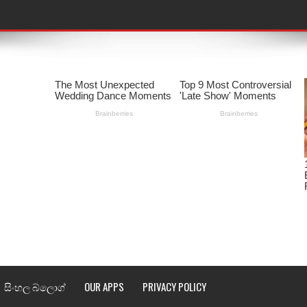
තයේ පද පෙළ
 පද පෙළ
ළ
රේ ගීතයේ පද පෙළ
ෙළ
ළ
තයේ පද පෙළ
l world cup song lyrics
සිංහල බ්ලොග්
OUR APPS
PRIVACY POLICY
 පද පෙළ