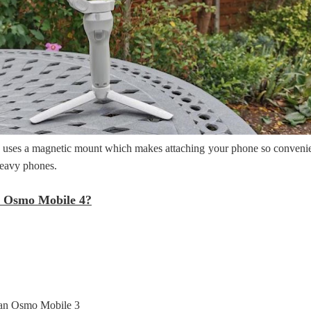
පෙළ
 පෙළ
ද පෙළ
ser uses a magnetic mount which makes attaching your phone so convenie
heavy phones.
I Osmo Mobile 4?
ද පෙළ
ද පෙළ
han Osmo Mobile 3