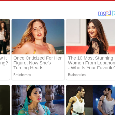
පෙළ
්දා ගීතයේ පද පෙළ
ීතයේ පද පෙළ
් අනාගතේ ගීතයේ පද පෙළ
තයේ පද පෙළ
 පද පෙළ
තයේ පද පෙළ