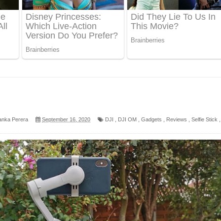
 ගීතයේ පද පෙළ
ද පෙළ
 පෙළ
ද පෙළ
anka Perera
September 16, 2020
DJI
,
DJI OM
,
Gadgets
,
Reviews
,
Selfie Stick
,
ෙළ
න් ලියන්න ගීතයේ පද පෙළ