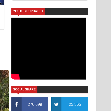
YOUTUBE UPDATED
SOCIAL SHARE
270,699
23,365