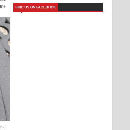
 the
FIND US ON FACEBOOK
r a