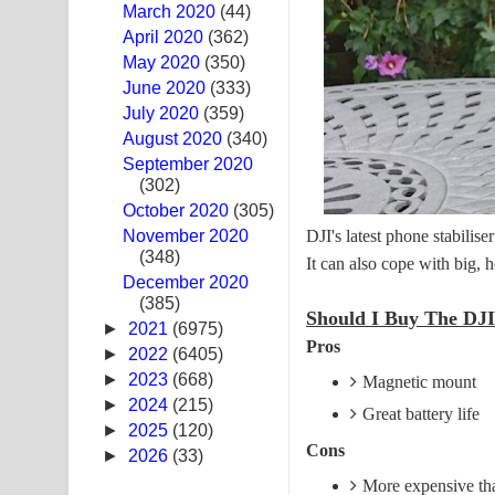
March 2020
(44)
Sandak Awith Song Lyrics - සඳක් ඇවිත් ගීතයේ පද 
April 2020
(362)
May 2020
(350)
Swetha Sande Song Lyrics - ශ්වේත සඳේ ගීතයේ පද
June 2020
(333)
July 2020
(359)
Ma Igili Giya Lyrics - මා ඉගිලී ගියා ගීතයේ පද පෙළ
August 2020
(340)
September 2020
Ras Balan Song Lyrics - රැස් බලන් ගීතයේ පද පෙළ
(302)
October 2020
Hoda sihiyen Song Lyrics - හොද සිහියෙන් ගීතයේ ප
(305)
DJI's latest phone stabili
November 2020
(348)
Awanken Song Lyrics - අවංකෙන් ගීතයේ පද පෙළ
It can also cope with big, 
December 2020
(385)
Pa Sina Song Lyrics - පෑ සිනා ගීතයේ පද පෙළ
Should I Buy The DJ
►
2021
(6975)
Pros
Pemwanthiye Song Lyrics - පෙම්වන්තියේ ගීතයේ ප
►
2022
(6405)
►
2023
(668)
Magnetic mount
Manobhawa Song Lyrics - මනෝභව ගීතයේ පද පෙළ
►
2024
(215)
Great battery life
►
2025
(120)
Akahe Indala Song Lyrics - ආකාහේ ඉඳලා ගීතයේ ප
Cons
►
2026
(33)
More expensive t
Raawaya Song Lyrics - රාවය ගීතයේ පද පෙළ