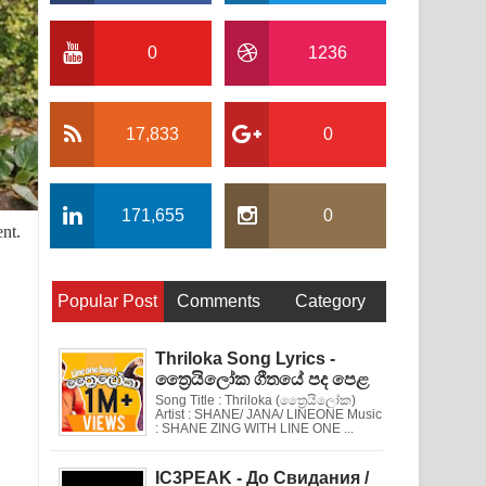
0
1236
17,833
0
171,655
0
nt.
Popular Post
Comments
Category
Thriloka Song Lyrics -
ත්‍රෛයිලෝක ගීතයේ පද පෙළ
Song Title : Thriloka (ත්‍රෛයිලෝක)
Artist : SHANE/ JANA/ LINEONE Music
: SHANE ZING WITH LINE ONE ...
IC3PEAK - До Свидания /