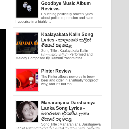
Goodbye Music Album
Reviews
Couching politically brazen lyrics
about police repression and state
hypocrisy in a highly ...
Kaalayakata Kalin Song
Lyrics - කාලයකට කලින්
ගීතයේ පද පෙළ
Song Title : Kaalayakata Kalin
(කාලයකට කලින්) Performed and
Melody Composed by Ramidu Yashmintha ...
Pinter Review
The Pinter allows newbies to brew
beer and cider in a virtually foolproof
way, and it’s not too ...
Manaranjana Darshaniya
Lanka Song Lyrics -
මනරංජන දර්ශනීය ලංකා
ගීතයේ පද පෙළ
Song Title : Manaranjana Darshaneya
Lanka (මනරංජන දර්ශනීය ලංකා) ගායනය : කේ. රාණි සහ