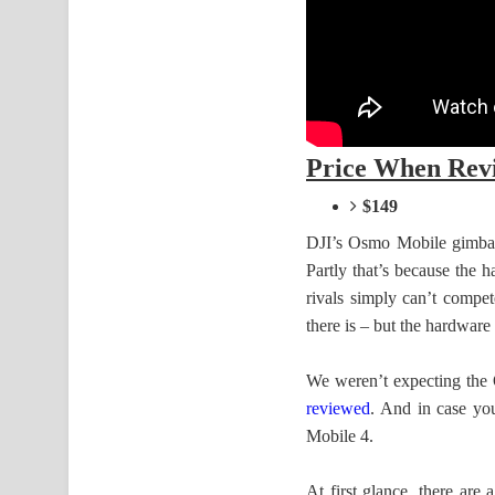
Price When Rev
$149
DJI’s Osmo Mobile gimbals
Partly that’s because the 
rivals simply can’t compe
there is – but the hardware i
We weren’t expecting the 
reviewed
. And in case yo
Mobile 4.
At first glance, there are a