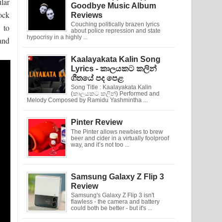
lar
Goodbye Music Album
ock
Reviews
Couching politically brazen lyrics
 to
about police repression and state
hypocrisy in a highly ...
and
Kaalayakata Kalin Song
Lyrics - කාලයකට කලින්
ගීතයේ පද පෙළ
Song Title : Kaalayakata Kalin
(කාලයකට කලින්) Performed and
Melody Composed by Ramidu Yashmintha ...
Pinter Review
The Pinter allows newbies to brew
beer and cider in a virtually foolproof
way, and it’s not too ...
Samsung Galaxy Z Flip 3
Review
Samsung's Galaxy Z Flip 3 isn't
flawless - the camera and battery
could both be better - but it's ...