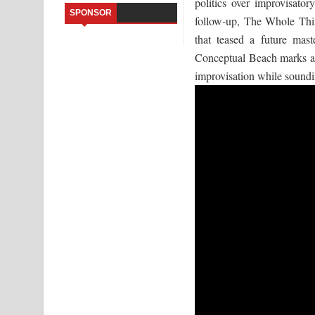
politics over improvisato
SPONSOR
follow-up, The Whole Thin
Kaalaya Song Lyrics - කාලය ගීතයේ පද පෙළ
that teased a future mast
Aramuna Song Lyrics - අරමුණ ගීතයේ පද පෙළ
Conceptual Beach marks a s
improvisation while soundin
Sandata Duka Hithila Song Lyrics - සඳට දුක හිතිලා
Sihina Song Lyrics - සිහින ගීතයේ පද පෙළ
Father Song Lyrics - ෆාදර් ගීතයේ පද පෙළ
Dannawada Mawa Song Lyrics - දන්නවාද මාව ගීත
NEENA Song Lyrics - නීනා ගීතයේ පද පෙළ