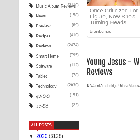
Ow Man Sosa Song Lyrics - ඔව් මං සෝසා ගීතයේ ප
(3110)
Music Album Reviews
(158)
Heavy Weight Song Lyrics
News
(89)
Preview
Aye Lanweela Song Lyrics - ආයේ ලංවීලා ගීතයේ පද
(410)
Recipes
Ala purannata Song Lyrics - ආල පුරන්නට ගීතයේ ප
(2474)
Reviews
FEVER DREAM Lyrics - Alex Warren
(795)
Smart Home
Young Jesus - W
(112)
Software
BTS : Hooligan Lyrics
Reviews
(78)
Tablet
Apa Hamuwee Song Lyrics - අප හමුවී ගීතයේ පද ප
(2030)
Wanni Arachchige Udara Madus
Technology
PATHINIYE Song Lyrics - පතිනියනේ ගීතයේ පද පෙළ
(151)
අත් වැඩ
(23)
ගොසිප්
Sorry Sir Song Lyrics - සොරි සර් ගීතයේ පද පෙළ
Mathaka Aluthin Liyanna Song Lyrics - මතක අලුති
ALL POSTS
Sandak Awith Song Lyrics - සඳක් ඇවිත් ගීතයේ පද 
▼
2020
(3128)