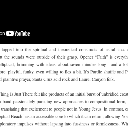
tapped into the spiritual and theoretical constructs of astral jazz 
ut the sounds were outside of their grasp. Opener “Faith” is everyth
liptical, brimming with ideas, about seven minutes long—and a lot
re: playful, funky, even willing to flex a bit. It’s Purdie shuffle and 
 plaintive prayer, Santa Cruz acid rock and Laurel Canyon folk.
g Is Just There felt like products of an initial burst of unbridled crea
and passionately pursuing new approaches to compositional form, 
ranslating that excitement to people not in Young Jesus. In contrast, 
tual Beach has an accessible core to which it can return, allowing Yo
exploratory impulses without lapsing into fussiness or formlessness. Wh