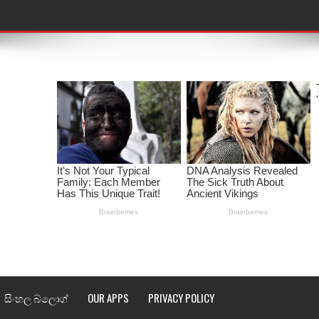
තයේ පද පෙළ
 පද පෙළ
ළ
රේ ගීතයේ පද පෙළ
ෙළ
ළ
තයේ පද පෙළ
l world cup song lyrics
 පද පෙළ
සිංහල බ්ලොග්
OUR APPS
PRIVACY POLICY
පෙළ