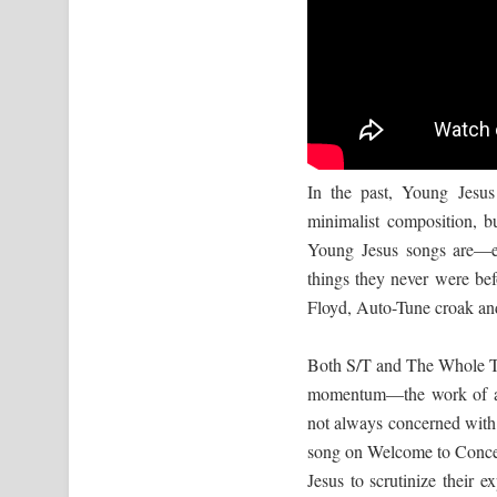
In the past, Young Jesus 
minimalist composition, b
Young Jesus songs are—el
things they never were befo
Floyd, Auto-Tune croak and
Both S/T and The Whole Thin
momentum—the work of a b
not always concerned with t
song on Welcome to Concep
Jesus to scrutinize their 