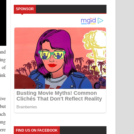
SPONSOR
and
ing
 of
Pink
tive
but
each
ung
ere
FIND US ON FACEBOOK