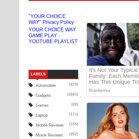
Niwuna Numba Hinda Song Lyrics - නිවුනා නුඹ හින
"YOUR CHOICE
WAY" Privacy Policy
Numba Dun Aadare Song Lyrics - නුඹ දුන් ආදරේ ග
YOUR CHOICE WAY
GAME PLAY -
Liyamuda Dan Anagathe Song Lyrics - ලියමුද දැන
YOUTUBE PLAYLIST
Doni Song Lyrics - දෝණි ගීතයේ පද පෙළ
Benthara Palame Song Lyrics - බෙන්තර පාලමේ ගී
LABELS
Sanda Babalena Song Lyrics - සඳ බැබලෙන ගීතයේ
(919)
Automobile
Adare Wadi Nisa Song Lyrics - ආදරේ වැඩි නිසා ගී
(1683)
Gadgets
UNUHUMA Song Lyrics - උණුහුම ගීතයේ පද පෙළ
(20)
Games
(171)
Laptop
Katakara Song Lyrics - කටකාර ගීතයේ පද පෙළ
(355)
Mobile Reviews
Tharu Yaye Dilena Song Lyrics - තරු යායේ දිලෙනා
(202)
Movie Reviews