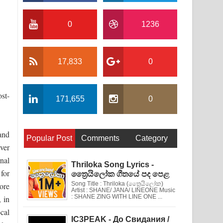
0
1236
17,833
0
st-
171,655
0
and
Popular Post
Comments
Category
ver
nal
Thriloka Song Lyrics -
 for
ත්‍රෛයිලෝක ගීතයේ පද පෙළ
Song Title : Thriloka (ත්‍රෛයිලෝක)
ore
Artist : SHANE/ JANA/ LINEONE Music
: SHANE ZING WITH LINE ONE ...
, in
cal
IC3PEAK - До Свидания /