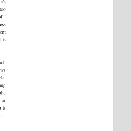
fe’s
too
f,”
less
ent
 his
ach
ews
 Ra.
ing
 the
, or
 is
f a