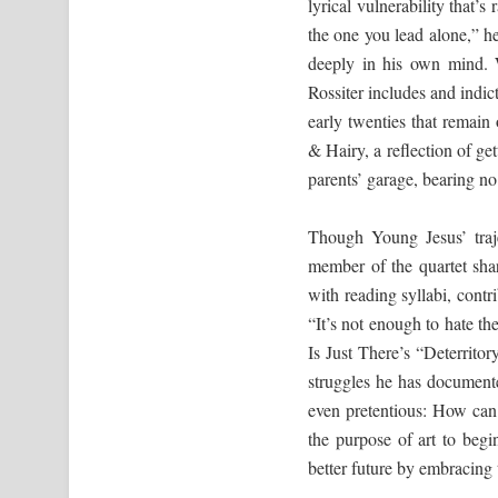
lyrical vulnerability that’s 
the one you lead alone,” h
deeply in his own mind. 
Rossiter includes and indict
early twenties that remain
& Hairy, a reflection of ge
parents’ garage, bearing n
Though Young Jesus’ traje
member of the quartet shar
with reading syllabi, contr
“It’s not enough to hate t
Is Just There’s “Deterritor
struggles he has documented
even pretentious: How can
the purpose of art to beg
better future by embracing