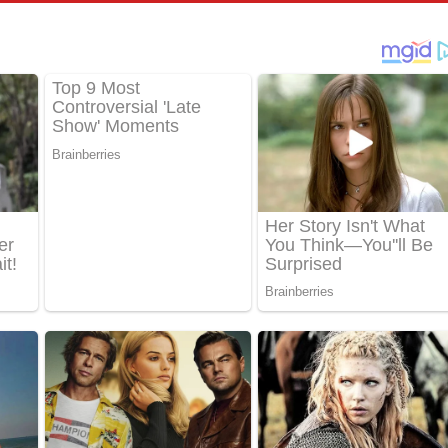
්දා ගීතයේ පද පෙළ
ීතයේ පද පෙළ
් අනාගතේ ගීතයේ පද පෙළ
තයේ පද පෙළ
 පද පෙළ
තයේ පද පෙළ
 ගීතයේ පද පෙළ