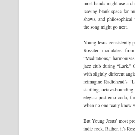
most bands might use a cho
leaving blank space for mi
shows, and philosophical 
the song might go next.
Young Jesus consistently pr
Rossiter modulates from
“Meditations,” harmonizes
jazz club during “Lark.” O
with slightly different an
reimagine Radiohead’s “L
startling, octave-bounding 
elegiac post-emo coda, t
when no one really knew wh
But Young Jesus’ most pro
indie rock. Rather, it’s Ros