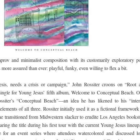
 පෙළ
ද පෙළ
prov and minimalist composition with its customarily exploratory po
more assured than ever: playful, funky, even willing to flex a bit.
esis, needs a crisis or campaign,” John Rossiter croons on “Root 
ද පෙළ
single for Young Jesus’ fifth album, Welcome to Conceptual Beach. O
Rossiter’s “Conceptual Beach”—an idea he has likened to his “inter
ments of all three. Rossiter initially used it as a fictional framework
ද පෙළ
he transitioned from Midwestern slacker to erudite Los Angeles bookst
aring the title during his first tour with the current Young Jesus lineup
 for an event series where attendees watercolored and discussed lo
 පද පෙළ