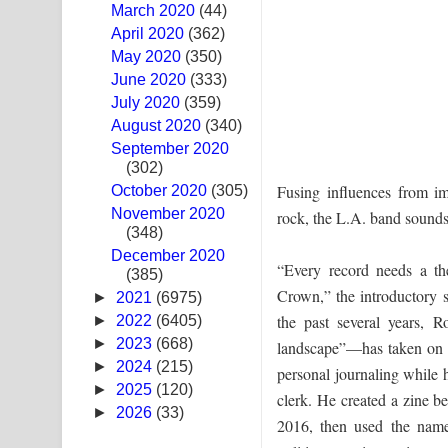
March 2020
(44)
Swetha Sande Song Lyrics - ශ්වේත සඳේ ගීතයේ පද
April 2020
(362)
May 2020
(350)
Ma Igili Giya Lyrics - මා ඉගිලී ගියා ගීතයේ පද පෙළ
June 2020
(333)
July 2020
(359)
Ras Balan Song Lyrics - රැස් බලන් ගීතයේ පද පෙළ
August 2020
(340)
September 2020
Hoda sihiyen Song Lyrics - හොද සිහියෙන් ගීතයේ ප
(302)
Fusing influences from im
October 2020
Awanken Song Lyrics - අවංකෙන් ගීතයේ පද පෙළ
(305)
November 2020
rock, the L.A. band sounds 
(348)
Pa Sina Song Lyrics - පෑ සිනා ගීතයේ පද පෙළ
December 2020
“Every record needs a th
(385)
Pemwanthiye Song Lyrics - පෙම්වන්තියේ ගීතයේ ප
Crown,” the introductory 
►
2021
(6975)
Manobhawa Song Lyrics - මනෝභව ගීතයේ පද පෙළ
the past several years, 
►
2022
(6405)
►
2023
(668)
landscape”—has taken on ele
Akahe Indala Song Lyrics - ආකාහේ ඉඳලා ගීතයේ ප
►
2024
(215)
personal journaling while 
►
2025
(120)
clerk. He created a zine be
Raawaya Song Lyrics - රාවය ගීතයේ පද පෙළ
►
2026
(33)
2016, then used the name
Saddeta Denna Song Lyrics - සද්දෙට දෙන්න ගීතයේ