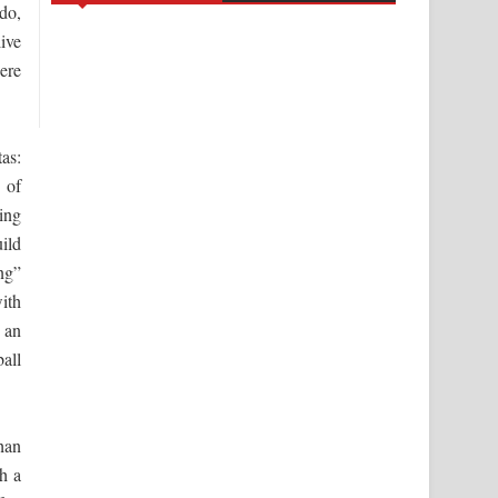
do,
ive
ere
tas:
 of
ing
ild
ng”
ith
o an
all
han
gh a