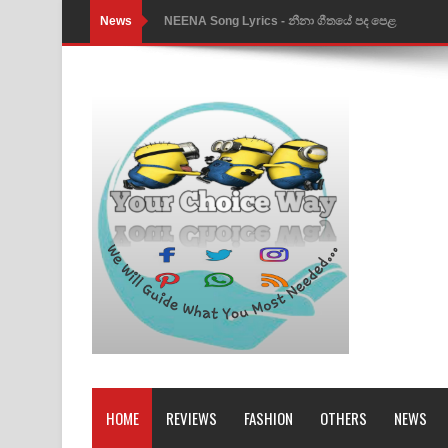
News
Ahimi Wimai Himi Song Lyrics - අහිමි විමයි හිමි ගී
Mathaka Parana Song Lyrics - මතක පාරනා ගීතයේ
Nimnadhen Song Lyrics - නිම්නාදෙන් ගීතයේ පද පෙ
Obamai Mage Adare Song Lyrics - ඔබමයි මගේ ආද
Pansal Gihin Song Lyrics - පන්සල් ගිහිං ගීතයේ පද ප
Ankeliya Song Lyrics - අංකෙළිය ගීතයේ පද පෙළ
DEAR GOD Song Lyrics - ඩියර් ගෝඩ් ගීතයේ පද පෙ
MANAMALA KATHA Song Lyrics - මනමාල කතා ගී
Dai Dai Lyrics - Shakira, Burna Boy | 2026 footbal
Lassana Amma Song Lyrics - ලස්සන අම්මා ගීතයේ
HOME
REVIEWS
FASHION
OTHERS
NEWS
Gemak Deela Song Lyrics - ගේමක් දීලා ගීතයේ පද 