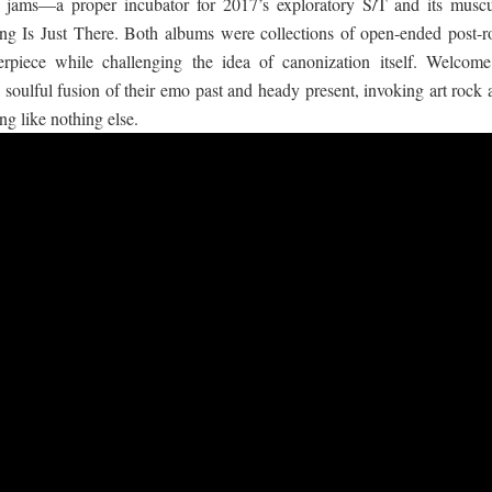
ry jams—a proper incubator for 2017’s exploratory S/T and its muscu
g Is Just There. Both albums were collections of open-ended post-r
erpiece while challenging the idea of canonization itself. Welcome
oulful fusion of their emo past and heady present, invoking art rock 
g like nothing else.
 ගීතයේ පද පෙළ
යේ පද පෙළ