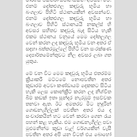
එනම් දෝතළුගල කඳවුරු භූමිය හා
බංගලාව පිහිටි ස්ථානයකින් අවසන්වේ.
එනම් දෝතළුගල කඳවුරු භූමිය හා
බංගලාව පිහිටි ස්ථානයයි නකල්ස් හි
අවසර සහිතව කඳවුරු බැඳ සිටිය හැකි
එකම ස්ථානය වනුයේ මෙම ​දෝතලුගල
වෙන් කරන ලද කඳවුරු භුමිය වන අතර ඒ
සඳහා බත්තරමුල්ලේ පිහිටි වන සංරක්ෂණ
දෙපාර්තමේන්තුවට නිල අවසර ලබා ගත
යුතුය.
මේ වන විට මෙම කඳවුරු භූමිය එතරම්ම
ක්‍රියාකරී මට්ටමේ නොපවතින අතර
කුඩාරම් අටවා කණ්ඩායම් දෙකකට සිටිය
හැකි ලෙස කොන්ක්‍රීට් කරන ලද නිශ්චිත
බිම් කඩක් ඉතා සුන්දර නැරඹුම් ඉසව්වක
තනවා ඇත. ඊට අමතරව මීට නුදුරින්
ගොඩනැගිල්ලක් පවතින අතර එය ද
සංචාරකයින් හට වෙන් කරවා ගෙන රැය
පහන් කළ හැකිය. එම ගොඩනැගිල්ල පවා
මුළුමනින්ම කුඩා වැල් වර්ගයකින් වැසී
පවතින අතර අපි යන විටත් එය බොහෝ