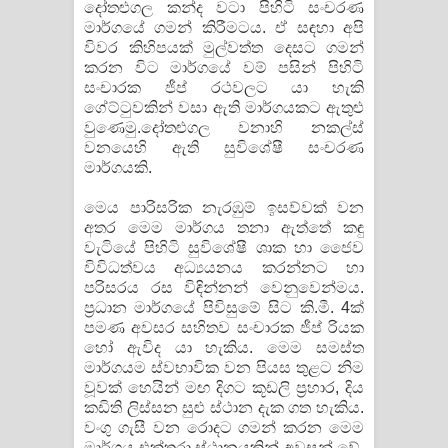
දෝතළුගල කන්ද වටා පිහිටි සංචරණ
මාර්ගයේ ගමන් කිරීමටය. ඒ සඳහා අපි
විවර කිහිපයක් මුල්වත්ත දෙසට ගමන්
කරන විට මාර්ගයේ වම් පසින් පිහිටි
සංචාරක ජීප් රථවලට යා හැකි
ගේට්ටුවකින් වසා ඇති මාර්ගයකට ඇතුළු
වුණෙමු.දෝතළුගල වනාහි නකල්ස්
වනයෙහි ඇති සුවිශේෂී සංචරණ
මාර්ගයකි.
මෙය පාරිසරික නැරඹුම් ඉසව්වක් වන
අතර මෙම මාර්ගය තනා ඇත්තේ කඳු
වැටියේ පිහිටි සුවිශේෂී ශාක හා​ ජෛව
විවිධත්වය අධ්‍යයනය කරන්නට හා
පරිසරය රස විඳින්නන් වෙනුවෙන්මය.
ප්‍රධාන මාර්ගයේ පිවිසුමේ සිට කි.මී. 4ක්
පමණ අවසර සහිතව සංචාරක ජීප් රියක
හෝ ඇවිද යා හැකිය. මෙම සමස්ත
මාර්ගයම ස්වභාවික වන පියස තුළට නිම
වූවක් හෙයින් මඟ දිගට කූඩලි ප්‍රහාර, දිය
කඩිති ලිස්සන සුළු ස්ථාන දැක ගත හැකිය.
වංගු ගැසී වන රොදට ගමන් කරන මෙම
මාර්ගය එක්තරා ස්ථානයකින් අවසන් වේ.