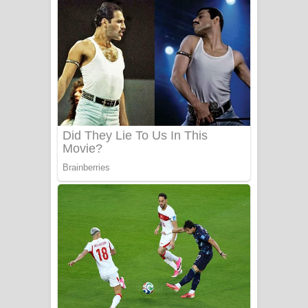
- ලියමුද දැන් අනාගතේ ගීතයේ පද පෙළ
Doni Song Lyrics - දෝණි ගීතයේ පද
පෙළ
Benthara Palame Song Lyrics -
බෙන්තර පාලමේ ගීතයේ පද පෙළ
Sanda Babalena Song Lyrics - සඳ
බැබලෙන ගීතයේ පද පෙළ
Adare Wadi Nisa Song Lyrics - ආදරේ
වැඩි නිසා ගීතයේ පද පෙළ
UNUHUMA Song Lyrics - උණුහුම
ගීතයේ පද පෙළ