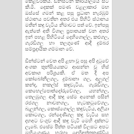
කෙළවරකයි. ඩීන්ස්ටන් කාර්යාලයේ සිට
කි.මී. දෙකක් පමණ වළලාකාර මඟ
ඔස්සේ ගමන් කළ පසු ප්‍රධාන නැරඹුම්
ස්ථානය පවතින අතර එය පිහිටි ස්ථානය
මතින් කඳු වැටිය නිමාවට පත් වේ. ඉන්පසු
ඇත්තේ අති විශාල ප්‍රපාතයක් වන අතර
ඉන් පහළ පිහිටියේ දෙහිගොල්ල, කළුගල,
ගැරඬිගල හා තලගුණේ ආදී දුම්බර
සම්ප්‍රදායික ගම්මාන වේ.
ඩීන්ස්ටන් වෙත අපි ළඟා වූ පසු අපි දුටුවේ
අංශක තුන්සියයකට ආසන්න වූ හිස්
අවකාශ පරිශ්‍රයකි. ඒ මත දී අප
කෝබෝනීලගල, දුම්බානා ගල, අලුගල්
කන්ද, නකල්ස් කඳුවැටිය, ගැරැඬිගල,
කෙහෙල්පොත්දෝරුවේගල, යහන්ගල,
තෙලඹුගල ආදී කඳු සේම අනෙක් පසින්
රජගල නාවනගල, හැටකටුවේගල,
බැලුන්ගල, කොස්ගොල්ල කඳුවැටිය, අලියා
කොටගල, රන්දෙණිගල කඳු වැටිය සහ
දහඅට වංගුව ආදී කඳු වැටී මෙහි දක්නට
ලැබේ. එසේම පීත්ත පටියක් විලසට අපට
මහියංගණය හරහා දෙහිඅත්තකණ්ඩිය