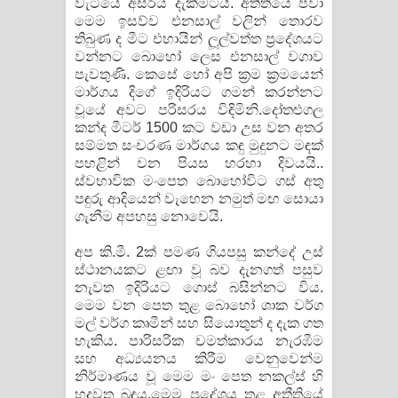
වැටියේ අසිරිය දැකීමටයි. අතීතියේ පවා
මෙම ඉසව්ව එනසාල් වලින් තොරව
තිබුණ ද මීට එහායින් ලූල්වත්ත ප්‍රදේශයට
වන්නට බොහෝ ලෙස එනසාල් වගාව
පැවතුණි. කෙසේ හෝ අපි ක්‍රම ක්‍රමයෙන්
මාර්ගය දිගේ ඉදිරියට ගමන් කරන්නට
වූයේ අවට පරිසරය විඳිමිනි.දෝතළුගල
කන්ද මීටර් 1500 කට වඩා උස වන අතර
සම්මත සංචරණ මාර්ගය කඳු මුදුනට මඳක්
පහළින් වන පියස හරහා දිවයයි..
ස්වභාවික මංපෙත බොහෝවිට ගස් අතු
පඳුරු ආදියෙන් වැහෙන නමුත් මඟ සොයා
ගැනීම අපහසු නොවෙයි.
අප කි.මී. 2ක් පමණ ගියපසු කන්දේ උස්
ස්ථානයකට ළඟා වූ බව දැනගත් පසුව
නැවත ඉදිරියට ගොස් බසින්නට විය.
මෙම වන පෙත තුළ බොහෝ ශාක වර්ග
මල් වර්ග කෘමීන් සහ සියොතුන් ද දැක ගත
හැකිය. පාරිසරික චමත්කාරය නැරඹීම
සහ අධ්‍යයනය කිරීම වෙනුවෙන්ම
නිර්මාණය වූ මෙම මං පෙත නකල්ස් හි
හදවත බඳුය.මෙම ප්‍රදේශය තුළ අතීතියේ