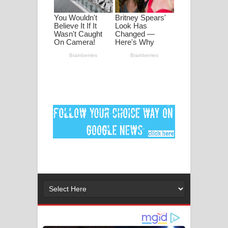
2026 football world cup song lyrics
Lassana Amma Song Lyrics - ලස්සන
අම්මා ගීතයේ පද පෙළ
Gemak Deela Song Lyrics - ගේමක් දීලා
ගීතයේ පද පෙළ
Niwuna Numba Hinda Song Lyrics -
නිවුනා නුඹ හින්දා ගීතයේ පද පෙළ
Numba Dun Aadare Song Lyrics - නුඹ
දුන් ආදරේ ගීතයේ පද පෙළ
Liyamuda Dan Anagathe Song Lyrics