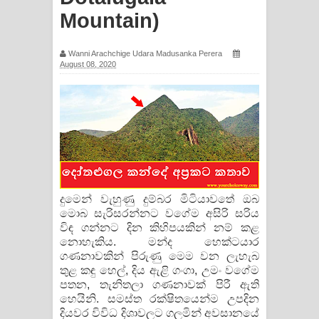
Mountain)
ගීතයේ පද පෙළ
Pa Sina Song Lyrics - පෑ සිනා ගීතයේ
Wanni Arachchige Udara Madusanka Perera
August 08, 2020
පද පෙළ
Pemwanthiye Song Lyrics -
පෙම්වන්තියේ ගීතයේ පද පෙළ
Manobhawa Song Lyrics - මනෝභව
ගීතයේ පද පෙළ
දුමෙන් වැහුණු දුම්බර මිටියාවතේ ඔබ
මොබ සැරිසරන්නට වගේම අසිරි සරිය
Akahe Indala Song Lyrics - ආකාහේ
විඳ ගන්නට දින කිහිපයකින් නම් කළ
නොහැකිය. මන්ද හෙක්ටයාර
ඉඳලා ගීතයේ පද පෙළ
ගණනාවකින් පිරුණු මෙම වන ලැහැබ
තුළ කඳු හෙල්, දිය ඇළි ගංගා, උමං වගේම
පතන, තැනිතලා ගණනාවක් පිරී ඇති
Raawaya Song Lyrics - රාවය ගීතයේ
හෙයිනි. සමස්ත රක්ෂිතයෙන්ම උපදින
දියවර විවිධ දිශාවලට ගලමින් අවසානයේ
පද පෙළ