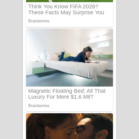
Katakara Song Lyrics - කටකාර ගීතයේ
පද පෙළ
Tharu Yaye Dilena Song Lyrics - තරු
යායේ දිලෙනා ගීතයේ පද පෙළ
Ow Man Sosa Song Lyrics - ඔව් මං
සෝසා ගීතයේ පද පෙළ
Heavy Weight Song Lyrics
Aye Lanweela Song Lyrics - ආයේ
ලංවීලා ගීතයේ පද පෙළ
Ala purannata Song Lyrics - ආල
පුරන්නට ගීතයේ පද පෙළ