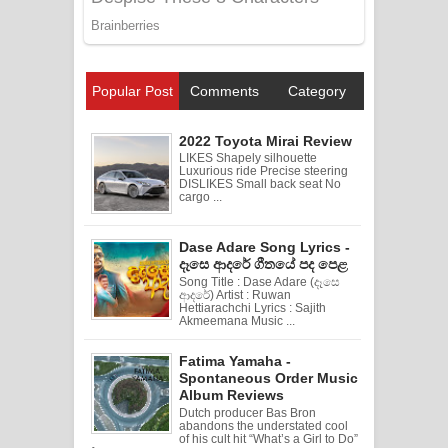
Popular Post
Comments
Category
2022 Toyota Mirai Review
LIKES Shapely silhouette
Luxurious ride Precise steering
DISLIKES Small back seat No
cargo ...
Dase Adare Song Lyrics -
දෑසෙ ආදරේ ගීතයේ පද පෙළ
Song Title : Dase Adare (දෑසෙ
ආදරේ) Artist : Ruwan
Hettiarachchi Lyrics : Sajith
Akmeemana Music ...
Fatima Yamaha -
Spontaneous Order Music
Album Reviews
Dutch producer Bas Bron
abandons the understated cool
of his cult hit “What’s a Girl to Do”