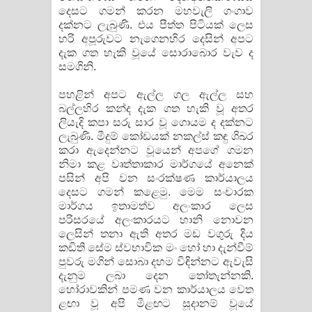
දෙසට ගමන් කරන මහවැලි ගංගාව
දක්නට ලැබුණි. එය පීත්ත පිටියක් ලෙස
හරි අපූරුවට නැගෙනහිර දෙසින් අපට
දැක ගත හැකි වූයේ සොරාබොර වැව ද
සමගිනි.
පහළින් අපට ඇල්ල ගල ඇල්ල සහ
බල්ලහිර කන්ද දැක ගත හැකි වූ අතර
ලියැදි කපා සරු සාර වූ ගොයම ද දක්නට
ලැබුණි. මීදුම් කෝඩයක් නකල්ස් කඳු ශිඛර
කරා ඇදෙන්නට වූයෙන් අපගේ ගමන
නිමා කළ වෘත්තාකාර මාර්ගයේ අනෙක්
පසින් අපි වන සංරක්ෂණ කාර්යාලය
දෙසට ගමන් කළෙමු. මෙම සංචාරක
මාර්ගය ඉතාමත්ව අලංකාර ලෙස
පරිසරයේ අලංකාරයට හානි නොවන
ලෙසින් තනා ඇති අතර මඩ වගුරු දිය
කඩිති සේම ස්වභාවික මං හෝ හා දැන්වීම්
පුවරු මගින් ​සොබා දහම විඳින්නට ඇවැසි
දැනුම ලබා දෙන තෝතැන්නකි.
හෝරාවකින් පමණ වන කාර්යාලය වෙත
ළඟා වූ අපි මීළඟට සූදානම් වූයේ