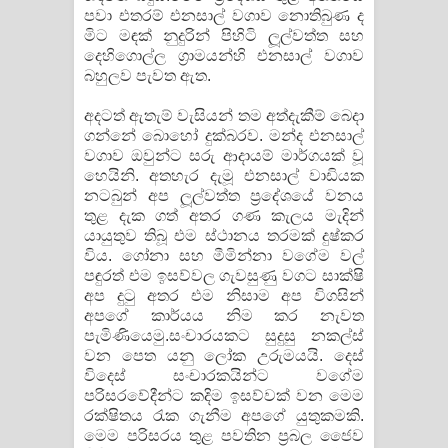
පවා එතරම් එනසාල් වගාව නොතිබුණ ද
මිට මඳක් නුදුරින් පිහිටි ලූල්වත්ත සහ
දෙහිගොල්ල ග්‍රාමයන්හි එනසාල් වගාව
බහුලව පැවත ඇත.
අදටත් ඇතැම් වැසියන් තම අත්දැකීම් බෙදා
ගන්නේ බොහෝ දුක්බරව. මන්ද එනසාල්
වගාව ඔවුන්ට සරු ආදායම් මාර්ගයක් වූ
හෙයිනි. අතහැර දැමූ එනසාල් වාඩියක
නටබුන් අප ලූල්වත්ත ප්‍රදේශයේ වනය
තුළ දැක ගත් අතර ගණ කැලය මැදින්
යායුතුව තිබූ එම ස්ථානය තරමක් දුෂ්කර
විය. ගෝනා සහ මීමින්නා වගේම වල්
පඳුරත් එම ඉසව්වල ගැවසුණු වගට සාක්ෂි
අප දුටු අතර එම නිසාම අප විගසින්
අපගේ කාර්යය නිම කර නැවත
පැමිණියෙමු.සංචාරයකට සුදුසු නකල්ස්
වන පෙත යනු ලෝක උරුමයයි. දෙස්
විදෙස් සංචාරකයින්ට වගේම
පරිසරවේදීන්ට කදිම ඉසව්වක් වන මෙම
රක්ෂිතය රැක ගැනීම අපගේ යුතුකමකි.
මෙම පරිසරය තුළ පවතින ප්‍රබල ජෛව