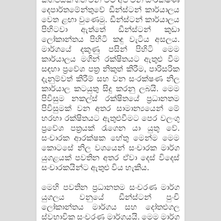
දෙපාර්තමේන්තුවේ ඩීන්ස්ටන් කාර්යාලය
වෙත ළඟා වුණෙමු. ඩීන්ස්ටන් කාර්යාලය
පිහිටවා ඇත්තේ ඩීන්ස්ටන් කුඩා
ලෝකාන්තය පිහිටි කඳු වැටිය අසලය.
මාර්ගයේ දකුණු පසින් පිහිටි මෙම
කාර්යාලය මගින් රක්ෂිතයට ඇතුළු වීම
සඳහා ප්‍රවේශ පත්‍ර නිකුත් කිරීම, පාරිසරික
දැනුම්වත් කිරීම් සහ වන සංරක්ෂණ නිල
කාර්යාල කටයුතු සිදු කරනු ලබයි. මෙම
පිවිසුම නකල්ස් රක්ෂිතයේ ප්‍රධානතම
පිවිසුමක් වන අතර සාමාන්‍යයෙන් මේ
හරහා රක්ෂිතයට ඇතුළුවීමට පෙර වලංගු
ප්‍රවේශ පත්‍රයක් රැගෙන යා යුතු වේ.
සංචාරක ආරක්ෂක හේතු මෙන්ම මෙම
කොටසේ නිල වශයෙන් සංචාරක මාර්ග
යුගළයක් පවතින අතර ඒවා දෙස් විදෙස්
සංචාරකයින්ට ඇතුළු විය හැකිය.
මෙහි පවතින ප්‍රධානතම සංචරණ මාර්ග
යුගලය වනුයේ ඩීන්ස්ටන් පුංචි
ලෝකාන්තය මාර්ගය සහ දෝතළුගල
ස්වභාවික සංචරණ මාර්ගයයි. මෙම මාර්ග