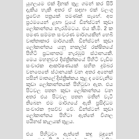
යුගලයම එක් දිනක් තුළ ගමන් කර සිරි
දැකිය හැකි අතර ඒ සඳහා එක් වලංගු
ප්‍රවේශ පත්‍රයක් පමණක් සෑහේ. අප
ප්‍රථමයෙන් ළඟා වූයේ ඩීන්ස්ටන් කුඩා
ලෝකාන්තය නැරඹීමටය. එය කි.මී. 2 ක
පමණ සම්මත සංචරණ මාර්ගයකින් හෙබි
වෘත්තාකාර මාර්ගයකි. ඩීන්ස්ටන් කුඩා
ලෝකාන්තය යනු නකල්ස් රක්ෂිතයේ
පිහිටි ප්‍රධානතම නැරඹුම් ස්ථානයකි.
මෙය මහනුවර දිස්ත්‍රික්කයේ පිහිටි වැඩිම
සංචාරක ආකර්ෂණයක් සහිත දුම්බර
වනපෙතේ ස්ථානයක් වන අතර අනෙක්
පසින් මාතලේ දිස්ත්‍රික්කය තුළ ද මෙවැනිම
කුඩා ලෝකාන්තයක් පිහිටුවා ඇත. එය
පිටවල පතන කුඩා ලෝකාන්තය වන
අතර එය පිටවල පතන මතින් වැටී
තිබෙන එම මාර්ගයේ ඇති ප්‍රසිද්ධම
සංචාරක ඉසව්ව වේ. ඩීන්ස්ටන් කුඩා
ලෝකාන්තය පිහිටා ඇත්තේ විශාල
පයිනස් කැලයක් තුළය.
එය පිහිටුවා ඇත්තේ කඳු මුඳුනේ