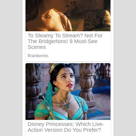
FEVER DREAM Lyrics - Alex Warren
BTS : Hooligan Lyrics
Apa Hamuwee Song Lyrics - අප හමුවී
ගීතයේ පද පෙළ
PATHINIYE Song Lyrics - පතිනියනේ
ගීතයේ පද පෙළ
Sorry Sir Song Lyrics - සොරි සර්
ගීතයේ පද පෙළ
Mathaka Aluthin Liyanna Song Lyrics
- මතක අලුතින් ලියන්න ගීතයේ පද පෙළ