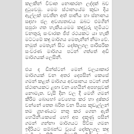
කලකින් විවෘත නොකරන ලද්දක් බව
දුටුවෙමු. මෙම ස්ථානයේම කුඩා දිය
ඇල්ලක් පවතින අත් පානීය හා ස්නානය
සඳහා ජල අවශ්‍යතාවය ඔබට එමගින්
සපුරා ගත හැකිය.මෙම කඳවුරු භූමියට
වනතුරු සංචාරක ජීප් රථයකට යා හැකි
මට්ටමේ කඳු මාර්ගය මෙතැනින් නිමා වේ.
නමුත් මෙතැන් සිට දෝතලුගල පාරිසරික
සංවරණ මාර්ගය පටන් ගත්තේ අඩි
මාර්ගයක් ලෙසිනි.
එය ද ඩීන්ස්ටන් මෙන් වලයාකාර
මාර්ගයක් වන අතර දෙපසින් කෙ​සේ
ගමන් කළත් මාර්ගය අවසානය පටන් ගත්
ස්ථානයකට ළඟා වන හෙයින් අපහසුවක්
නොමැත. වැසි දින වල දී මෙහි ගමන්
කිරීම බොහෝ වෙහෙස කර හා දුෂ්කර
වන්නේ තෙත බරිත වන පියස කූඩැල්ලන්
තම ග්‍රහණයට නතු කර ගෙන ඇති
හෙයිනි.කෙසේ හෝ අප දකුණු පසින්
ගමන් ගන්නා මාර්ගයට පිවිස ගමන
ඉදිරියට සම්බන්ධ වූයේ දෝතලුගල කඳු