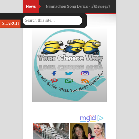
News
Obamai Mage Adare Song Lyrics -
ඔබමයි මගේ ආදරේ ගීතයේ පද පෙළ
Pansal Gihin Song Lyrics - පන්සල් ගිහිං
ගීතයේ පද පෙළ
Ankeliya Song Lyrics - අංකෙළිය ගීතයේ
පද පෙළ
DEAR GOD Song Lyrics - ඩියර් ගෝඩ්
ගීතයේ පද පෙළ
MANAMALA KATHA Song Lyrics -
මනමාල කතා ගීතයේ පද පෙළ
Dai Dai Lyrics - Shakira, Burna Boy |