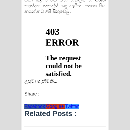
කැන්දන නකල්ස් කඳු වැටිය සොයා පිය
නගන්නට අපි සිතුවෙමු.
උපුටා ගැනීමකි...
Share :
Facebook
Google+
Twitter
Related Posts :