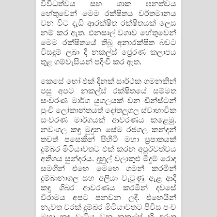
විවිධත්වය සහ ශාක ඝනත්වය
හේතුවෙන් මෙම රක්ෂිතය වර්තමානය
වන විට දැඩි ආරක්ෂිත රක්ෂිතයක් ලෙස
නම් කර ඇත. එනසාල් වගාව හේතුවෙන්
මෙම රක්ෂිතයේ තිබූ අනාරක්ෂිත බවට
විසඳුම් ලබා දී නකල්ස් ප්‍රේරණ කලාපය
තුළ ගම්වැසියන් පදිංචි කර ඇත.
කෙසේ හෝ එක් දිනක් සාර්ථක ගමනකින්
පසු අපට නකල්ස් රක්ෂිතයේ සම්මත
සංවරණ මාර්ග යුගලයක් වන ඩීන්ස්ටන්
පුංචි ලෝකාන්තයත් දෝතලුගල ස්වාභාවික
සංචරණ මාර්ගයක් ආවරණය කළෙමු.
නවංගල කඳු මුදුන සේම රජගල කන්දන්
තවත් පසෙකින් පිහිටි මහා ප්‍රපාතයක්
දුම්බර මිටියාවතට එක් කරන අපූර්වත්වය
අතිශය සුන්දරය. දුහුල් වලාකුළු මීදුම් රොද
සමගින් එහෙ මෙහෙ ගමන් කරමින්
දුම්බානාගල සහ අලියා වැටුණු ඇළ ආදී
කඳු ශිඛර ආවරණය කරමින් දවසේ
විරාමය අපට පනවන ලදී. එහෙයින්
නැවත වරක් දුම්බර මිටියාවතට පිවිස පංච
මහා කඳු වැටිය වන නකල්ස් හි අරුත