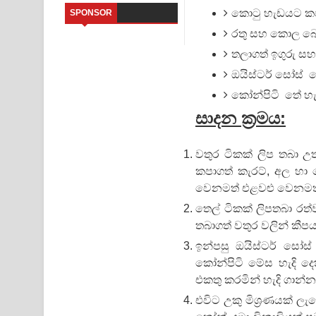
කොටු හැඩයට කපාගත
SPONSOR
Saddeta Denna Song Lyrics - සද්දෙට දෙන්න ගීතයේ
රතු සහ කොල බෙල
තලාගත් ඉගුරු සහ 
Kaalaya Song Lyrics - කාලය ගීතයේ පද පෙළ
ඔයිස්ටර් සෝස් ත
Aramuna Song Lyrics - අරමුණ ගීතයේ පද පෙළ
කෝන්පිටි තේ හැඳ
Sandata Duka Hithila Song Lyrics - සඳට දුක හිතිලා
සාදන ක්‍රමය:
Sihina Song Lyrics - සිහින ගීතයේ පද පෙළ
වතුර ටිකක් ලිප තබා උ
කපාගත් කැරට්, අල හා 
Father Song Lyrics - ෆාදර් ගීතයේ පද පෙළ
වෙනමත් එළවළු වෙනමත්
Dannawada Mawa Song Lyrics - දන්නවාද මාව ගීත
තෙල් ටිකක් ලිපතබා රත්
තබාගත් වතුර වලින් කීප
ඉන්පසු ඔයිස්ටර් සෝස්
කෝන්පිටි මේස හැදි ද
එකතු කරමින් හැදි ගාන්න
එවිට උකු මිශ්‍රණයක් ලැ