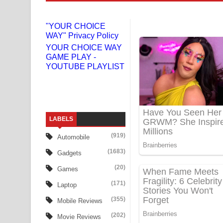
Gemak Deela Song Lyrics - ගේමක් දීලා ගීතයේ පද 
"YOUR CHOICE
WAY" Privacy Policy
Niwuna Numba Hinda Song Lyrics - නිවුනා නුඹ හින
YOUR CHOICE WAY
GAME PLAY -
Numba Dun Aadare Song Lyrics - නුඹ දුන් ආදරේ ග
YOUTUBE PLAYLIST
Liyamuda Dan Anagathe Song Lyrics - ලියමුද දැන
Doni Song Lyrics - දෝණි ගීතයේ පද පෙළ
LABELS
Benthara Palame Song Lyrics - බෙන්තර පාලමේ ගී
(919)
Automobile
Sanda Babalena Song Lyrics - සඳ බැබලෙන ගීතයේ
(1683)
Gadgets
Adare Wadi Nisa Song Lyrics - ආදරේ වැඩි නිසා ගී
(20)
Games
(171)
Laptop
UNUHUMA Song Lyrics - උණුහුම ගීතයේ පද පෙළ
(355)
Mobile Reviews
Katakara Song Lyrics - කටකාර ගීතයේ පද පෙළ
(202)
Movie Reviews