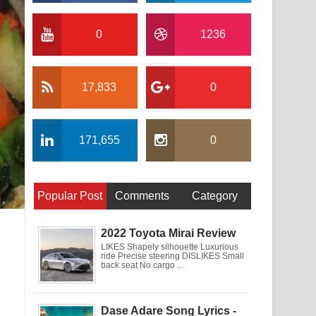
0
1236
17,833
0
171,655
0
Popular Post
Comments
Category
2022 Toyota Mirai Review
LIKES Shapely silhouette Luxurious
ride Precise steering DISLIKES Small
back seat No cargo ...
Dase Adare Song Lyrics -