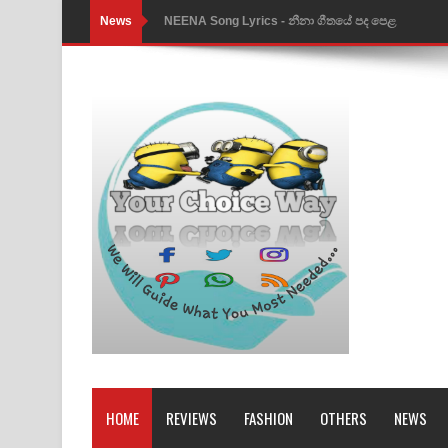
News
NEENA Song Lyrics - නීනා ගීතයේ පද පෙළ
Ahimi Wimai Himi Song Lyrics - අහිමි විමයි හිමි ගී
Mathaka Parana Song Lyrics - මතක පාරනා ගීතයේ
Nimnadhen Song Lyrics - නිම්නාදෙන් ගීතයේ පද පෙ
Obamai Mage Adare Song Lyrics - ඔබමයි මගේ ආද
Pansal Gihin Song Lyrics - පන්සල් ගිහිං ගීතයේ පද ප
Ankeliya Song Lyrics - අංකෙළිය ගීතයේ පද පෙළ
DEAR GOD Song Lyrics - ඩියර් ගෝඩ් ගීතයේ පද පෙ
MANAMALA KATHA Song Lyrics - මනමාල කතා ගී
Dai Dai Lyrics - Shakira, Burna Boy | 2026 footbal
HOME
REVIEWS
FASHION
OTHERS
NEWS
Lassana Amma Song Lyrics - ලස්සන අම්මා ගීතයේ