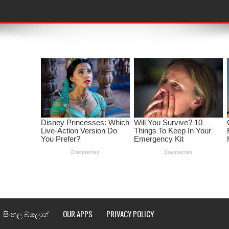
තයේ පද පෙළ
 පද පෙළ
ළ
රේ ගීතයේ පද පෙළ
ෙළ
ළ
තයේ පද පෙළ
l world cup song lyrics
සිංහල බ්ලොග්
OUR APPS
PRIVACY POLICY
 පද පෙළ