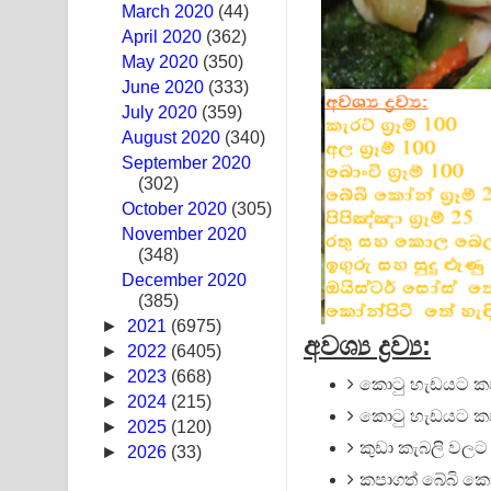
March 2020
(44)
Sandak Awith Song Lyrics - සඳක් ඇවිත් ගීතයේ පද 
April 2020
(362)
May 2020
(350)
Swetha Sande Song Lyrics - ශ්වේත සඳේ ගීතයේ පද
June 2020
(333)
July 2020
(359)
Ma Igili Giya Lyrics - මා ඉගිලී ගියා ගීතයේ පද පෙළ
August 2020
(340)
September 2020
Ras Balan Song Lyrics - රැස් බලන් ගීතයේ පද පෙළ
(302)
October 2020
Hoda sihiyen Song Lyrics - හොද සිහියෙන් ගීතයේ ප
(305)
November 2020
(348)
Awanken Song Lyrics - අවංකෙන් ගීතයේ පද පෙළ
December 2020
(385)
Pa Sina Song Lyrics - පෑ සිනා ගීතයේ පද පෙළ
►
2021
(6975)
අවශ්‍ය ද්‍රව්‍ය:
Pemwanthiye Song Lyrics - පෙම්වන්තියේ ගීතයේ ප
►
2022
(6405)
►
2023
(668)
කොටු හැඩයට කපාග
Manobhawa Song Lyrics - මනෝභව ගීතයේ පද පෙළ
►
2024
(215)
කොටු හැඩයට කපාග
►
2025
(120)
Akahe Indala Song Lyrics - ආකාහේ ඉඳලා ගීතයේ ප
කුඩා කැබලි වලට ක
►
2026
(33)
කපාගත් බේබි කෝන්
Raawaya Song Lyrics - රාවය ගීතයේ පද පෙළ