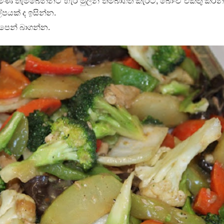
මණ තැම්බෙන්නට හැර මුලින් තම්බාගත් කැරට්, බෝංචි එකතු කරන
ල්පයක් ද ඉසින්න.
ිපෙන් බාගන්න.