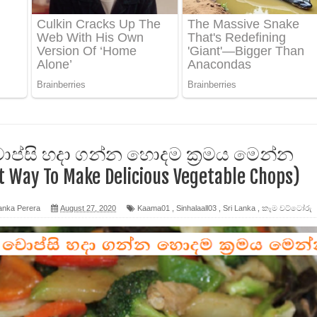
 ගීතයේ පද පෙළ
ද පෙළ
 පෙළ
ද පෙළ
ප්සි හදා ගන්න හොදම ක්‍රමය මෙන්න
t Way To Make Delicious Vegetable Chops)
anka Perera
August 27, 2020
Kaama01
,
Sinhalaall03
,
Sri Lanka
,
කෑම වට්ටෝරු
ෙළ
න් ලියන්න ගීතයේ පද පෙළ