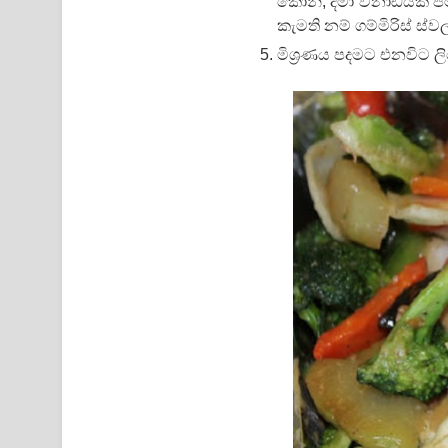
කෝන්, දමා විනාඩියක් ප
කැමති නම් ගම්මිරිස් ස්ව
මිශ්‍රණය පදමට එනවිට ල