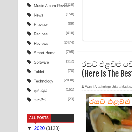
Tharu Yaye Dilena Song Lyrics - තරු යායේ දිලෙනා
(3110)
Music Album Reviews
(158)
Ow Man Sosa Song Lyrics - ඔව් මං සෝසා ගීතයේ ප
News
(89)
Preview
Heavy Weight Song Lyrics
(410)
Recipes
Aye Lanweela Song Lyrics - ආයේ ලංවීලා ගීතයේ පද
(2474)
Reviews
Ala purannata Song Lyrics - ආල පුරන්නට ගීතයේ ප
(795)
Smart Home
(112)
රසට එළවළු චො
Software
FEVER DREAM Lyrics - Alex Warren
(78)
(Here Is The Bes
Tablet
BTS : Hooligan Lyrics
(2030)
Technology
Wanni Arachchige Udara Madus
Apa Hamuwee Song Lyrics - අප හමුවී ගීතයේ පද ප
(151)
අත් වැඩ
(23)
ගොසිප්
PATHINIYE Song Lyrics - පතිනියනේ ගීතයේ පද පෙළ
Sorry Sir Song Lyrics - සොරි සර් ගීතයේ පද පෙළ
ALL POSTS
Mathaka Aluthin Liyanna Song Lyrics - මතක අලුති
▼
2020
(3128)