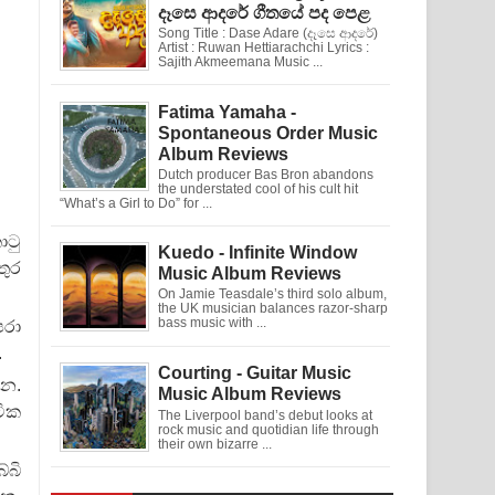
දෑසෙ ආදරේ ගීතයේ පද පෙළ
Song Title : Dase Adare (දෑසෙ ආදරේ)
Artist : Ruwan Hettiarachchi Lyrics :
Sajith Akmeemana Music ...
Fatima Yamaha -
Spontaneous Order Music
Album Reviews
Dutch producer Bas Bron abandons
the understated cool of his cult hit
“What’s a Girl to Do” for ...
ොටු
Kuedo - Infinite Window
තුර
Music Album Reviews
On Jamie Teasdale’s third solo album,
the UK musician balances razor-sharp
bass music with ...
ෙරා
.
Courting - Guitar Music
්න.
Music Album Reviews
ටික
The Liverpool band’s debut looks at
rock music and quotidian life through
their own bizarre ...
ේබි