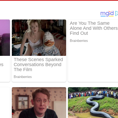
පෙළ
්දා ගීතයේ පද පෙළ
ීතයේ පද පෙළ
් අනාගතේ ගීතයේ පද පෙළ
තයේ පද පෙළ
 පද පෙළ
තයේ පද පෙළ