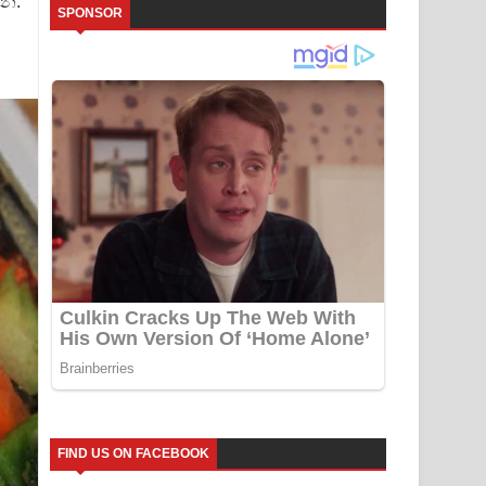
්න.
SPONSOR
FIND US ON FACEBOOK