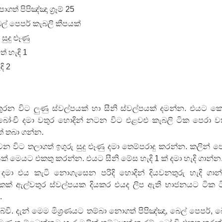
් පිපිඤ්ඤා ග්‍රෑම් 25
 පද පෙළ
් පෙපර් කැබලි කීපයක්
සුදු ළූණු
ේ හැඳි 1
ි 2
 ගීතයේ පද පෙළ
තුරන විට ලුණු ස්වල්පයක් හා සීනි ස්වල්පයක් දමන්න. එයට ක
බෝංචි දමා වතුර හොදින් නටන විට එළවළු කැබලි ටික පෙරා ව
 තබා ගන්න.
යේ පද පෙළ
වන විට තලාගත් ඉගුරු සුදු ළූණු දමා තෙම්පරාදු කරන්න. කලින් ප
යක් මෙයට එකතු කරන්න. එයට සීනි මේස හැදි 1 ක් දමා හැදි ගාන්න
 දමා එය කැටි නොගැසෙන පරිදි හොදින් දියවනතුරු හැදි ගාන
ෙකක් ඇල්වතුර ස්වල්පයක දියකර එයද ලිප ඇති භාජනයට ටික 
.
බේවි. දැන් මෙම මිශ්‍රණයට තම්බා නොගත් පිපිඤ්ඤා, බෙල් පෙපර්, බ