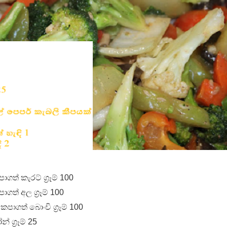
පෙළ
 පෙළ
ද පෙළ
ද පෙළ
ත් කැරට් ග්‍රෑම් 100
ත් අල ග්‍රෑම් 100
ද පෙළ
පාගත් බොංචි ග්‍රෑම් 100
 ග්‍රෑම් 25