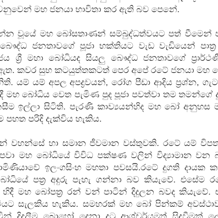
නුවෙන් මහ ජනයා භාවිතා කර ඇති බව පෙනේ.
පන්න වූයේ මහ බෝසතාණන් සම්බුද්ධත්වයට පත් වීමෙන් ප
බෞද්ධ ජනතාවගේ පූජා භක්තියට වැඩ වැඩියෙන් පාත්‍ර 
ි ජය ශ්‍රී මහා බෝධියද සියලු බෞද්ධ ජනතාවගේ ප්‍රාර්ථ
 ඇත. කවර සුභ කටයුත්තකටත් පෙර අපේ රටේ ජනයා මහ 
ති. යම් යම් අපල අපද්‍රවයන්, රෝග පීඩා ආදිය ප්‍රශ්න, ගැට
ිදී මහ බෝධිය වෙත පැමිණ පුද පූජා පවත්වා තම තමන්ගේ 
ීම ඉල්ලා සිටිති. පැරණි කාව්‍යයන්හිද මහ බෝ අනුහස 
පහත පරිදි දැක්විය හැකිය.
න් වහන්සේ හා සම‍ාන ජීවමාන වස්තුවකි. රටේ යම් විපත
් පවා මහ බෝධියේ විවිධ පක්ෂණ වලින් විද්‍යාමාන වන 
මාමිණිය‍ාවේ ඉලංගසිංහ මහතා පවසයි.රටේ දුගති දායක ක
බෝධියේ පත්‍ර අදුරු පැහැ ගන්නා බව කියැවේ. එසේම ර
හිදී මහ බෝපත්‍ර රන් වන් පාටින් දිදුලන බවද කියැවේ.
ැටියට සැලකිය හැකිය. සමහරක් මහ බෝ පින්කම් අවස්ථා
ටින් දිදුලීම බොහෝ දෙනා දුටු ආශ්චර්යමත් සිදුවීමක් 