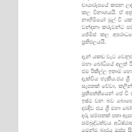
චායාරූපයේ කපන ලද
කල විනාශයයි. ඒ අ
නාහිමියෝ මුල් වී ය
වන්දනා කරුවන්ට පව
ජේමිස් කල අපරාධ
ප්‍රතිඵලයයි.
දැන් යකඩ වැට වෙනුව
මහා බෝධියේ අලුත් රි
එම රිකිල්ල ඉතාම හො
දැක්විය හැකිය.ජය 
සැපතක් වේවා, කලින්
ප්‍රතිපත්තියෙන් පේ 
ඉෂ්ඨ වන බව බොහෝ 
දඹදිව ජය ශ්‍රී මහා බ
දරු සම්පතක් පතා ඇස
සම්බුද්ධත්වය අධිෂ්ඨ
මෙන්ම බාරය ඔප්පු ස