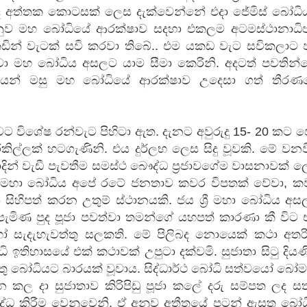
 අත්තක කොටසක් ලෙස දැක්වෙන්නේ එදා ජේමිස් බෝධි
නුව මහ බෝධියේ ආරක්ෂාව සදහා එකලම අටමස්ථානාධිප
කඩින් වැටක් සවි කරවා තිබේ.. එම යකඩ වැට සවිකලාට 
ා මහ බෝධිය අසලට යාම සීමා කෙරිනි. අදටත් පවතින්
යෙන් මසු මහ බෝධියේ ආරක්ෂාව උදෙසා ගත් තීරණ
ට විශේෂ රන්වැට පිහිටා ඇත. දැනට අවුරුදු 15- 20 කට 
කිල්ලක් හටගැණිනි. එය දුර්ලභ ලෙස සිදු වූවකි. මේ වන
දින් වැඩී පැවතීම සමස්ථ බෞද්ධ ප්‍රජාවගේම වාසනාවක් 
ශ්‍රී මහා බෝධිය අපේ රටේ ජනතාව කවර විපතක් වේවා, ක
 සිහිපත් කරන උතුම් ස්ථානයකි. ජය ශ්‍රී මහා බෝධිය අ
වී පැමිණ පුද පූජා පවත්වා තමන්ගේ යහපත් කාරණා කී විට
සැදැහැවත්තු සලකති. මේ පිලිබද නොයෙක් කථා අතරි
ෝධි ඉතිහාසයේ එක් කථාවක් උපුටා දක්වමි. සුජාතා සිටු දිය
තු බෝධියට බාරයක් වූවාය. සිද්ධාර්ථ බෝධි සත්වයෝ බෝ
ාන කල දා සුජාතාව කිරිපිඩු පූජා කලේ දරු සම්පත ලද ස
ිද්ධ කිරීම වෙනුවෙනි. ඒ අනුව අතීතයේ පටන් ඇසතු බෝ