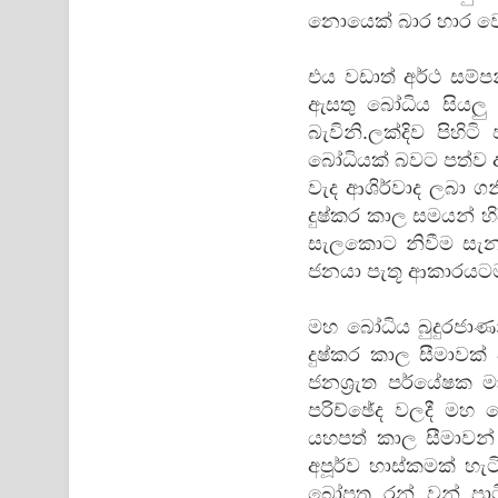
නොයෙක් බාර හාර වෙ
එය වඩාත් අර්ථ සම්
ඇසතු බෝධිය සියලු 
බැවිනි.ලක්දිව පිහිට
බෝධියක් බවට පත්ව
වැද ආශිර්වාද ලබා ගනි
දුෂ්කර කාල සමයන් හ
සැලකොට නිවීම සැනස
ජනයා පැතූ ආකාරයටම 
මහ බෝධිය බුදුරජාණ
දුෂ්කර කාල සීමාවක
ජනශ්‍රැත පර්යේෂක 
පරිච්ඡේද වලදී මහ 
යහපත් කාල සීමාවන් 
අපූර්ව හාස්කමක් හ
බෝපත්‍ර රන් වන් පා