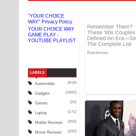
Doni Song Lyrics - දෝණි ගීතයේ පද පෙළ
"YOUR CHOICE
WAY" Privacy Policy
Benthara Palame Song Lyrics - බෙන්තර පාලමේ ගී
YOUR CHOICE WAY
GAME PLAY -
Sanda Babalena Song Lyrics - සඳ බැබලෙන ගීතයේ
YOUTUBE PLAYLIST
Adare Wadi Nisa Song Lyrics - ආදරේ වැඩි නිසා ගී
UNUHUMA Song Lyrics - උණුහුම ගීතයේ පද පෙළ
LABELS
Katakara Song Lyrics - කටකාර ගීතයේ පද පෙළ
(919)
Automobile
Tharu Yaye Dilena Song Lyrics - තරු යායේ දිලෙනා
(1683)
Gadgets
Ow Man Sosa Song Lyrics - ඔව් මං සෝසා ගීතයේ ප
(20)
Games
(171)
Laptop
Heavy Weight Song Lyrics
(355)
Mobile Reviews
Aye Lanweela Song Lyrics - ආයේ ලංවීලා ගීතයේ පද
(202)
Movie Reviews