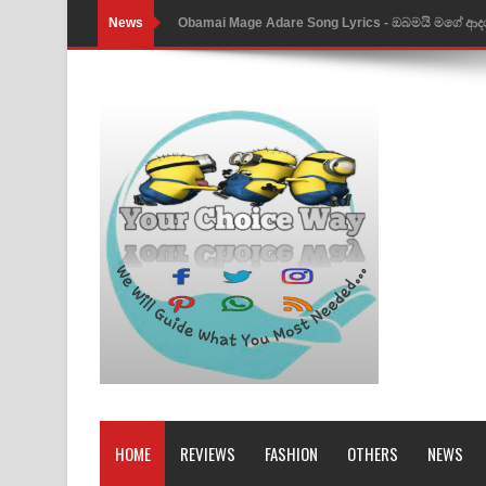
News
Obamai Mage Adare Song Lyrics - ඔබමයි මගේ ආද
Pansal Gihin Song Lyrics - පන්සල් ගිහිං ගීතයේ පද ප
Ankeliya Song Lyrics - අංකෙළිය ගීතයේ පද පෙළ
DEAR GOD Song Lyrics - ඩියර් ගෝඩ් ගීතයේ පද පෙ
MANAMALA KATHA Song Lyrics - මනමාල කතා ගී
Dai Dai Lyrics - Shakira, Burna Boy | 2026 footbal
Lassana Amma Song Lyrics - ලස්සන අම්මා ගීතයේ
Gemak Deela Song Lyrics - ගේමක් දීලා ගීතයේ පද 
Niwuna Numba Hinda Song Lyrics - නිවුනා නුඹ හින
Numba Dun Aadare Song Lyrics - නුඹ දුන් ආදරේ ග
HOME
REVIEWS
FASHION
OTHERS
NEWS
Liyamuda Dan Anagathe Song Lyrics - ලියමුද දැන