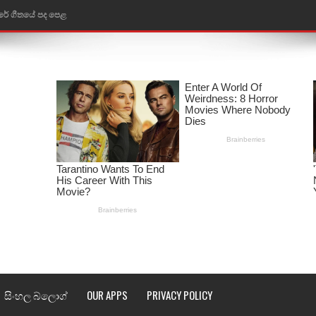
රේ ගීතයේ පද පෙළ
ෙළ
ළ
තයේ පද පෙළ
l world cup song lyrics
 පද පෙළ
පෙළ
්දා ගීතයේ පද පෙළ
ීතයේ පද පෙළ
සිංහල බ්ලොග්
OUR APPS
PRIVACY POLICY
් අනාගතේ ගීතයේ පද පෙළ