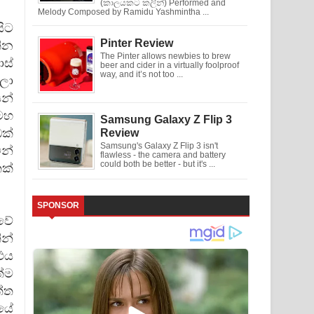
(කාලයකට කලින්) Performed and
Melody Composed by Ramidu Yashmintha ...
ිට
Pinter Review
ින
The Pinter allows newbies to brew
ස්
beer and cider in a virtually foolproof
way, and it’s not too ...
ලා
න්
මහ
Samsung Galaxy Z Flip 3
ක්
Review
Samsung's Galaxy Z Flip 3 isn't
ින්
flawless - the camera and battery
could both be better - but it's ...
ක්
SPONSOR
ීවේ
න්
එය
්ම
ත්ත
ියේ