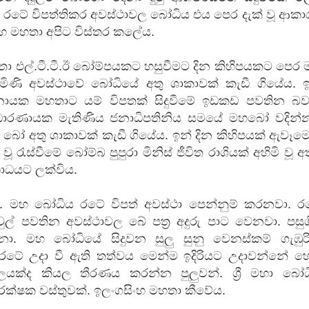
ම රටේ විපත්තිකර අවස්ථාවල බෝධිය එය පෙර දැක් වූ ආක
ංහ මහතා අපිට විස්තර කලේය.
තා එල්.ටී.ටී.ඊ බෝම්පයකට හසුවීමට දින කිහිපයකට පෙර
ිණි අවස්ථාවේ බෝධියේ අතු ශාකාවක් කැඩී ගියේය. ඉ
ානායක මහතාට යම් විපතක් සිදුවීමේ ඉඩකඩ පවතින බව
ණ්ඩාරණායක මැතිණිය ජනාධිපතිනිය සමයේ මහබෝ වදින්
 බෝ අතු ශාකාවක් කැඩී ගියේය. ඉන් දින කිහිපයක් ඇවෑම
ූ රැස්වීමේ බෝම්බ පුපුරා මිනිස් ජීවිත රාශියක් අහිමි වූ 
ාධයට ලක්විය.
 මහ බෝධිය රටේ විපත් අවස්ථා පෙන්නුම් කරනවා. ර
ුල් පවතින අවස්ථාවල බේ පත්‍ර අදුරු පාට වෙනවා. පසු
. මහ බෝධියේ සිදුවන සුලු සුනු වෙනස්කම් ගැඹුරි
රටේ උදා වී ඇති තත්වය මෙන්ම ඉදිරියට උදාවන්නේ හ
ක්ද කියල තීරණය කරන්න පුලුවන්. ශ්‍රී මහා බෝධ
ක්ෂක වස්තුවක්. ඉලංගසිංහ මහතා කීවේය.