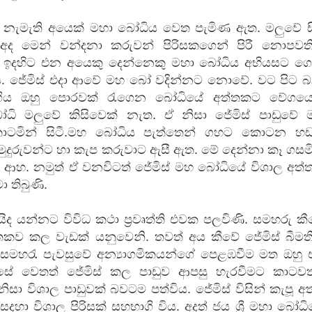
්පු නැමැති අයෙක් මහා බෝධිය වෙත පැමිණ ඇත. මලුවේ ස
අද මෙන් වන්දනා කරුවන් පිරිසකගෙන් පිරී නොපවත
ී ඉදහිට එන අයෙකු දෙන්නෙකු මහා බෝධිය අභියසට ගො
. ජේමිස් එදා ආවේ මහ බෝ වදින්නට නොවේ. වට පිට බ
යේ පද පෙළ
ිය ඔහු පොරවක් රැගෙන බෝධියේ අත්තකට වේගයෙ
ි මලුවේ කිසිවෙක් නැත. ඒ නිසා ජේමිස් පාඩුවේ 
ටමින් සිටී.මහ බෝධිය පැත්තෙන් ගහට කොටන හඩ
තයේ පද පෙළ
මුදුරුවන්ට හා කැප කරුවාට ඇසී ඇත. මේ දෙන්නා කෑ ගසම
 ආහ. නමුත් ඒ වනවිටත් ජේමිස් මහ බෝධියේ විශාල අත්ත
 පද පෙළ
 තිබුණි.
ළ
ද යන්නට විවිධ කථා ප්‍රවෘත්ති එවක පලවිණි. සමහරු ක
තකව කල වැඩක් යනුවෙනි. තවත් අය කීවේ ජේමිස් බීමති
සමහරැ පැවසුවේ අන්‍යාගමිකයන්ගේ පෙළඹවීම මත ඔහු 
ේ වෙතත් ජේමිස් කල පාඩුව ආපසු හැරවීමට කාටවත
සා විශාල පාඩුවක් බවටම පත්විය. ජේමිස් විසින් කැපූ අ
දහා විශාල පිරිසක් සහභාගි විය. අදත් ජය ශ්‍රී මහා බෝධ