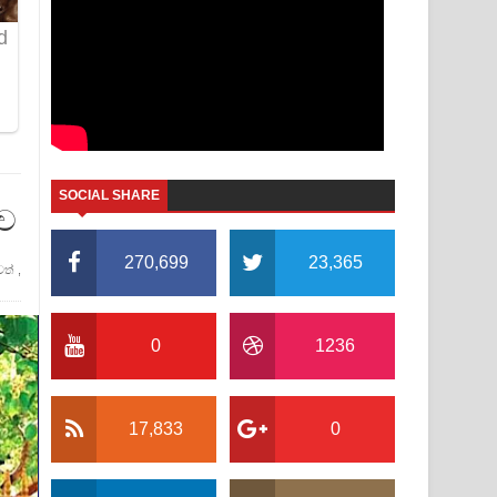
SOCIAL SHARE
ාව
270,699
23,365
වත්
,
0
1236
17,833
0