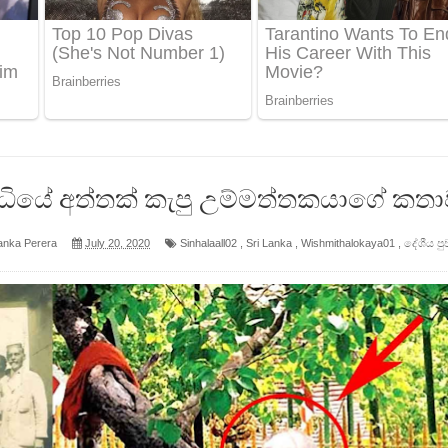
ද පෙළ
ෙළ
බෝධියේ අත්තක් කැපු උම්මත්තකයාගේ කත
anka Perera
July 20, 2020
Sinhalaall02
,
Sri Lanka
,
Wishmithalokaya01
,
දේශීය පු
න් ලියන්න ගීතයේ පද පෙළ
පෙළ
 පෙළ