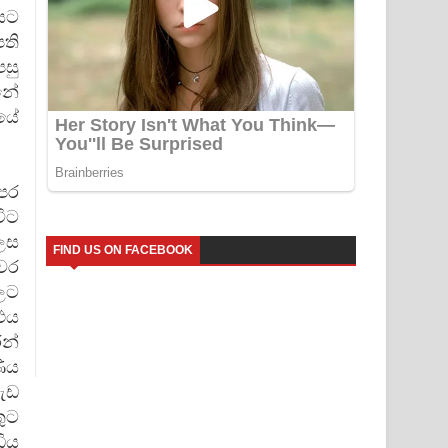
යට
ති
පසු
නේ
යේ
පෙර
විට
ලෙස
FIND US ON FACEBOOK
වර
සලට
 එය
න්
ණිය
මැඩ
තුට
ධිය