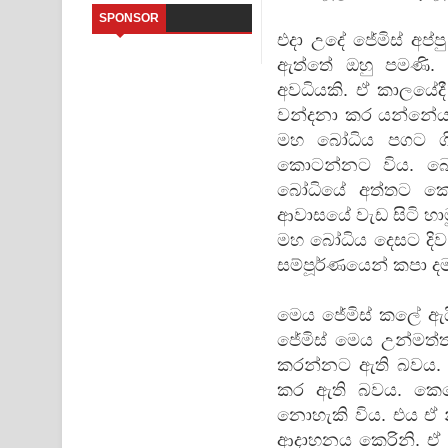
SPONSOR
Sihina Song Lyrics - සිහින ගීතයේ පද පෙළ
එදා උදේ ජේමිස් අප
ඇත්තේ ඔහු පමණි. 
Father Song Lyrics - ෆාදර් ගීතයේ පද පෙළ
අවධියකි. ඒ කාලයේද
වන්දනා කර යන්නේය
Dannawada Mawa Song Lyrics - දන්නවාද මාව ගීත
මහ බෝධිය පගට ග
NEENA Song Lyrics - නීනා ගීතයේ පද පෙළ
කොටන්නට විය. බෝධ
බෝධියේ අත්තට කො
Ahimi Wimai Himi Song Lyrics - අහිමි විමයි හිමි ගී
ආවාසයේ වැඩ සිටි හා
මහ බෝධිය දෙසට දිව
Mathaka Parana Song Lyrics - මතක පාරනා ගීතයේ
සම්පූර්ණයෙන් කපා දමා
Nimnadhen Song Lyrics - නිම්නාදෙන් ගීතයේ පද පෙ
මෙය ජේමිස් කලේ ඇයි
ජේමිස් මෙය උන්මත්
කරන්නට ඇති බවය. 
කර ඇති බවය. කෙස
නොහැකි විය. එය ඒ නි
ආදාහනය කෙ‍රිනි. ඒ ස