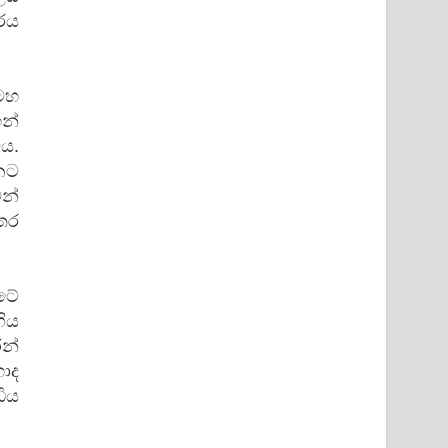
ාරය
 මහ
න්
ය.
නට
ෙන්
අතර
ටේ
ගිය
න්
ොද
ිය