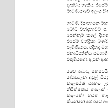
දැක්විය හැකිය. එසේ
මාමිණියාවේ ඉලංග සි
ගාමිණී දිසානායක මහ
බෝධි වන්දනාවට පැම
පෙන්නුම් කලේ දිස
එසේම චන්ද්‍රිකා බ
පැමිණියාය. එදිනද මහ
ජනාධිපතිනිය සමභාගී ව
එතුමියගේද ඇසක් ආභ
මේව බොරු නෙවෙයි.
දේශපාලන අවුල් වියව
කාලයේත් එහෙම උනා
නිරීක්ෂණය කලොත් 
කාලයක්ද නරක කාලය
කියන්නේ මේ රටේ ආර