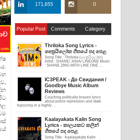
171,655
0
Popular Post
Comments
Category
Thriloka Song Lyrics -
ත්‍රෛයිලෝක ගීතයේ පද පෙළ
Song Title : Thriloka (ත්‍රෛයිලෝක)
ේෂ
Artist : SHANE/ JANA/ LINEONE Music
ය.
: SHANE ZING WITH LINE ONE ...
මහ
IC3PEAK - До Свидания /
ුව,
Goodbye Music Album
ින
Reviews
ිට
Couching politically brazen lyrics
about police repression and state
ුකල
hypocrisy in a highly ...
ටම
Kaalayakata Kalin Song
ස්
Lyrics - කාලයකට කලින්
යේ
ගීතයේ පද පෙළ
Song Title : Kaalayakata Kalin