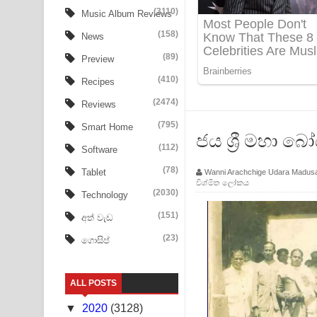
Ala purannata Song Lyrics - ආල පුරන්නට ගීතයේ ප
(3110)
Music Album Reviews
(158)
FEVER DREAM Lyrics - Alex Warren
News
(89)
Preview
BTS : Hooligan Lyrics
(410)
Recipes
Apa Hamuwee Song Lyrics - අප හමුවී ගීතයේ පද ප
(2474)
Reviews
PATHINIYE Song Lyrics - පතිනියනේ ගීතයේ පද පෙළ
(795)
Smart Home
ජය ශ්‍රී මහා 
(112)
Software
Sorry Sir Song Lyrics - සොරි සර් ගීතයේ පද පෙළ
(78)
Tablet
Wanni Arachchige Udara Madus
විශ්මිත ලෝකය
Mathaka Aluthin Liyanna Song Lyrics - මතක අලුති
(2030)
Technology
Sandak Awith Song Lyrics - සඳක් ඇවිත් ගීතයේ පද 
(151)
අත් වැඩ
(23)
ගොසිප්
Swetha Sande Song Lyrics - ශ්වේත සඳේ ගීතයේ පද
Ma Igili Giya Lyrics - මා ඉගිලී ගියා ගීතයේ පද පෙළ
ALL POSTS
Ras Balan Song Lyrics - රැස් බලන් ගීතයේ පද පෙළ
▼
2020
(3128)