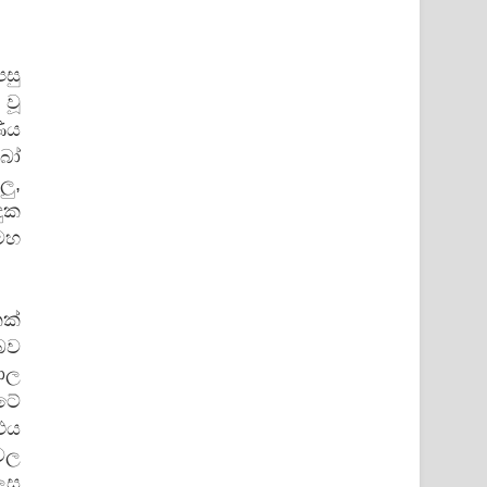
සු
වූ
ණීය
බෝ
ලු,
දුක
මහ
ක්
බව
ාල
ටේ
 එය
වල
ලෙස