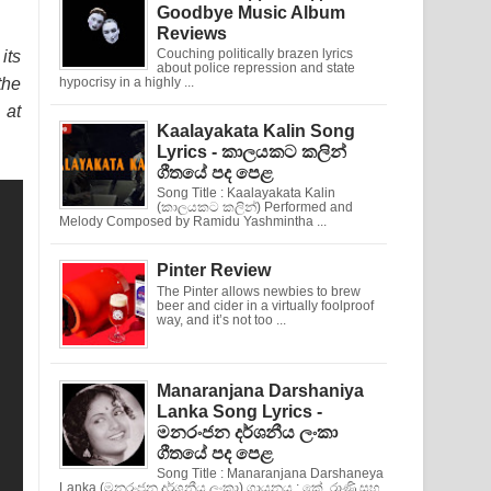
Goodbye Music Album
Reviews
Couching politically brazen lyrics
its
about police repression and state
the
hypocrisy in a highly ...
at
Kaalayakata Kalin Song
Lyrics - කාලයකට කලින්
ගීතයේ පද පෙළ
Song Title : Kaalayakata Kalin
(කාලයකට කලින්) Performed and
Melody Composed by Ramidu Yashmintha ...
Pinter Review
The Pinter allows newbies to brew
beer and cider in a virtually foolproof
way, and it’s not too ...
Manaranjana Darshaniya
Lanka Song Lyrics -
මනරංජන දර්ශනීය ලංකා
ගීතයේ පද පෙළ
Song Title : Manaranjana Darshaneya
Lanka (මනරංජන දර්ශනීය ලංකා) ගායනය : කේ. රාණි සහ