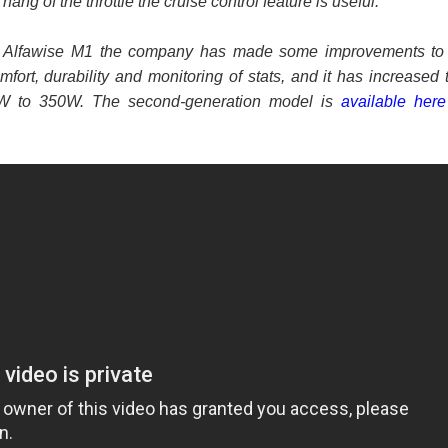
ang of the throttle the cruise control feature is useful.
 ගීතයේ පද පෙළ
 Alfawise M1 the company has made some improvements to 
fort, durability and monitoring of stats, and it has increased 
W to 350W. The second-generation model is
available here
යේ පද පෙළ
තයේ පද පෙළ
 පද පෙළ