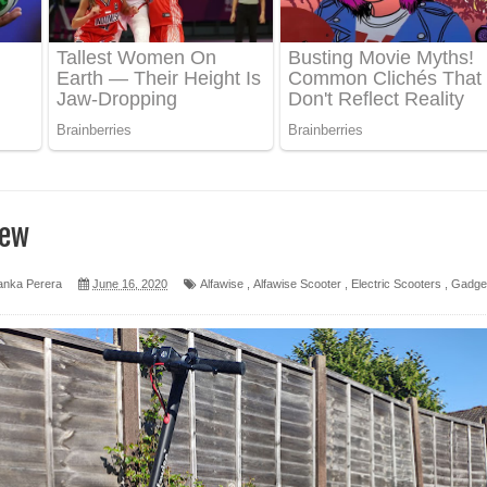
 පෙළ
ද පෙළ
ෙළ
iew
anka Perera
June 16, 2020
Alfawise
,
Alfawise Scooter
,
Electric Scooters
,
Gadge
න් ලියන්න ගීතයේ පද පෙළ
පෙළ
 පෙළ