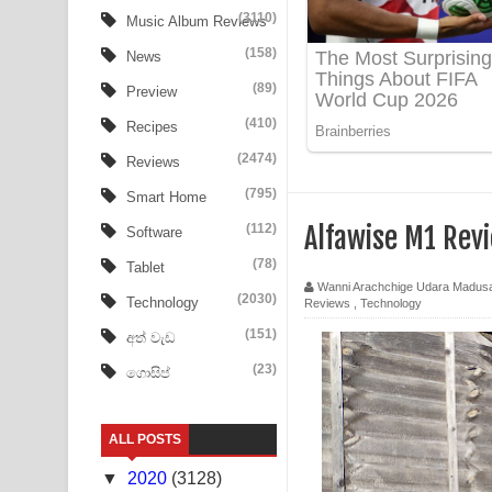
Aye Lanweela Song Lyrics - ආයේ ලංවීලා ගීතයේ පද
(3110)
Music Album Reviews
(158)
Ala purannata Song Lyrics - ආල පුරන්නට ගීතයේ ප
News
(89)
Preview
FEVER DREAM Lyrics - Alex Warren
(410)
Recipes
BTS : Hooligan Lyrics
(2474)
Reviews
Apa Hamuwee Song Lyrics - අප හමුවී ගීතයේ පද ප
(795)
Smart Home
(112)
Alfawise M1 Rev
Software
PATHINIYE Song Lyrics - පතිනියනේ ගීතයේ පද පෙළ
(78)
Tablet
Sorry Sir Song Lyrics - සොරි සර් ගීතයේ පද පෙළ
Wanni Arachchige Udara Madus
(2030)
Technology
Reviews
,
Technology
Mathaka Aluthin Liyanna Song Lyrics - මතක අලුති
(151)
අත් වැඩ
(23)
ගොසිප්
Sandak Awith Song Lyrics - සඳක් ඇවිත් ගීතයේ පද 
Swetha Sande Song Lyrics - ශ්වේත සඳේ ගීතයේ පද
ALL POSTS
Ma Igili Giya Lyrics - මා ඉගිලී ගියා ගීතයේ පද පෙළ
▼
2020
(3128)