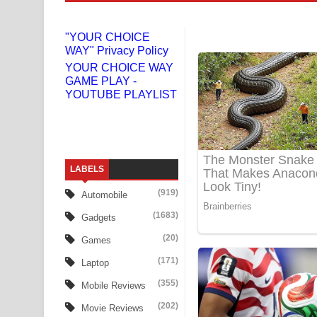
Liyamuda Dan Anagathe Song Lyrics - ලියමුද දැන
"YOUR CHOICE
WAY" Privacy Policy
Doni Song Lyrics - දෝණි ගීතයේ පද පෙළ
YOUR CHOICE WAY
GAME PLAY -
Benthara Palame Song Lyrics - බෙන්තර පාලමේ ගී
YOUTUBE PLAYLIST
Sanda Babalena Song Lyrics - සඳ බැබලෙන ගීතයේ
Adare Wadi Nisa Song Lyrics - ආදරේ වැඩි නිසා ගී
LABELS
UNUHUMA Song Lyrics - උණුහුම ගීතයේ පද පෙළ
(919)
Automobile
Katakara Song Lyrics - කටකාර ගීතයේ පද පෙළ
(1683)
Gadgets
Tharu Yaye Dilena Song Lyrics - තරු යායේ දිලෙනා
(20)
Games
(171)
Laptop
Ow Man Sosa Song Lyrics - ඔව් මං සෝසා ගීතයේ ප
(355)
Mobile Reviews
Heavy Weight Song Lyrics
(202)
Movie Reviews