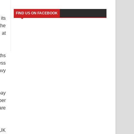
FIND US ON FACEBOOK
its
the
at
ths
ess
avy
pay
ber
are
 UK