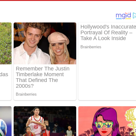
් අනාගතේ ගීතයේ පද පෙළ
තයේ පද පෙළ
 පද පෙළ
තයේ පද පෙළ
 ගීතයේ පද පෙළ
ද පෙළ