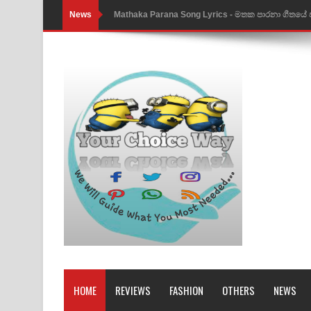
News
Nimnadhen Song Lyrics - නිම්නාදෙන් ගීතයේ පද පෙ
Obamai Mage Adare Song Lyrics - ඔබමයි මගේ ආද
Pansal Gihin Song Lyrics - පන්සල් ගිහිං ගීතයේ පද ප
Ankeliya Song Lyrics - අංකෙළිය ගීතයේ පද පෙළ
DEAR GOD Song Lyrics - ඩියර් ගෝඩ් ගීතයේ පද පෙ
MANAMALA KATHA Song Lyrics - මනමාල කතා ගී
Dai Dai Lyrics - Shakira, Burna Boy | 2026 footbal
Lassana Amma Song Lyrics - ලස්සන අම්මා ගීතයේ
Gemak Deela Song Lyrics - ගේමක් දීලා ගීතයේ පද 
Niwuna Numba Hinda Song Lyrics - නිවුනා නුඹ හින
HOME
REVIEWS
FASHION
OTHERS
NEWS
Numba Dun Aadare Song Lyrics - නුඹ දුන් ආදරේ ග