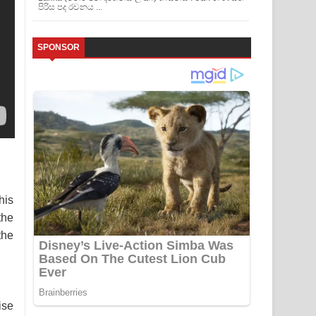
පිරිස පද රචනය ...
SPONSOR
his
the
the
ise