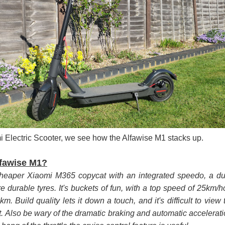
ද පෙළ
ද පෙළ
ද පෙළ
 Electric Scooter, we see how the Alfawise M1 stacks up.
lfawise M1?
heaper Xiaomi M365 copycat with an integrated speedo, a du
 පද පෙළ
 durable tyres. It's buckets of fun, with a top speed of 25km/h
m. Build quality lets it down a touch, and it's difficult to view 
t. Also be wary of the dramatic braking and automatic accelerati