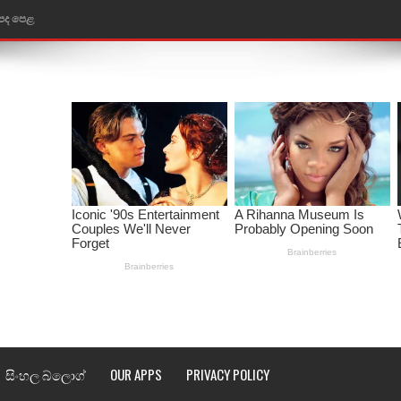
ළ
රේ ගීතයේ පද පෙළ
ෙළ
ළ
තයේ පද පෙළ
l world cup song lyrics
 පද පෙළ
පෙළ
්දා ගීතයේ පද පෙළ
සිංහල බ්ලොග්
OUR APPS
PRIVACY POLICY
ීතයේ පද පෙළ