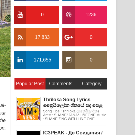
0
1236
17,833
0
171,655
0
Popular Post
Comments
Category
Thriloka Song Lyrics -
al-
ත්‍රෛයිලෝක ගීතයේ පද පෙළ
Song Title : Thriloka (ත්‍රෛයිලෝක)
our
Artist : SHANE/ JANA/ LINEONE Music
: SHANE ZING WITH LINE ONE ...
the
on,
IC3PEAK - До Свидания /