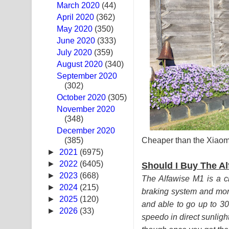
March 2020
(44)
Ras Balan Song Lyrics - රැස් බලන් ගීතයේ පද පෙළ
April 2020
(362)
May 2020
(350)
Hoda sihiyen Song Lyrics - හොද සිහියෙන් ගීතයේ ප
June 2020
(333)
July 2020
(359)
Awanken Song Lyrics - අවංකෙන් ගීතයේ පද පෙළ
August 2020
(340)
September 2020
Pa Sina Song Lyrics - පෑ සිනා ගීතයේ පද පෙළ
(302)
October 2020
Pemwanthiye Song Lyrics - පෙම්වන්තියේ ගීතයේ ප
(305)
November 2020
(348)
Manobhawa Song Lyrics - මනෝභව ගීතයේ පද පෙළ
December 2020
(385)
Akahe Indala Song Lyrics - ආකාහේ ඉඳලා ගීතයේ ප
Cheaper than the Xiaomi
►
2021
(6975)
Raawaya Song Lyrics - රාවය ගීතයේ පද පෙළ
►
2022
(6405)
Should I Buy The A
►
2023
(668)
The Alfawise M1 is a c
Saddeta Denna Song Lyrics - සද්දෙට දෙන්න ගීතයේ
►
2024
(215)
braking system and more
►
2025
(120)
and able to go up to 30k
Kaalaya Song Lyrics - කාලය ගීතයේ පද පෙළ
►
2026
(33)
speedo in direct sunligh
Aramuna Song Lyrics - අරමුණ ගීතයේ පද පෙළ