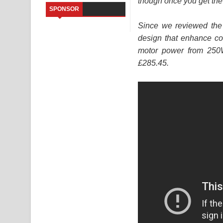
though once you get the h
SPONSOR
Sandata Duka Hithila Song Lyrics - සඳට දුක හිතිලා
Since we reviewed the
design that enhance com
Sihina Song Lyrics - සිහින ගීතයේ පද පෙළ
motor power from 250
Father Song Lyrics - ෆාදර් ගීතයේ පද පෙළ
£285.45.
Dannawada Mawa Song Lyrics - දන්නවාද මාව ගීත
NEENA Song Lyrics - නීනා ගීතයේ පද පෙළ
Ahimi Wimai Himi Song Lyrics - අහිමි විමයි හිමි ගී
Mathaka Parana Song Lyrics - මතක පාරනා ගීතයේ