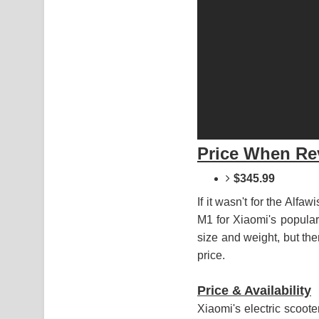
Price When Re
$345.99
If it wasn't for the Alfa
M1 for Xiaomi's popular 
size and weight, but the
price.
Price & Availability
Xiaomi's electric scoot