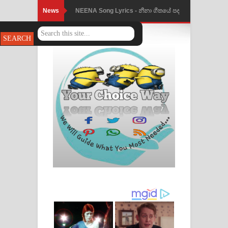
News
Ahimi Wimai Himi Song Lyrics - අහිමි
විමයි හිමි ගීතයේ පද පෙළ
Mathaka Parana Song Lyrics - මතක
පාරනා ගීතයේ පද පෙළ
Nimnadhen Song Lyrics - නිම්නාදෙන්
ගීතයේ පද පෙළ
Obamai Mage Adare Song Lyrics -
ඔබමයි මගේ ආදරේ ගීතයේ පද පෙළ
Pansal Gihin Song Lyrics - පන්සල් ගිහිං
ගීතයේ පද පෙළ
Ankeliya Song Lyrics - අංකෙළිය ගීතයේ