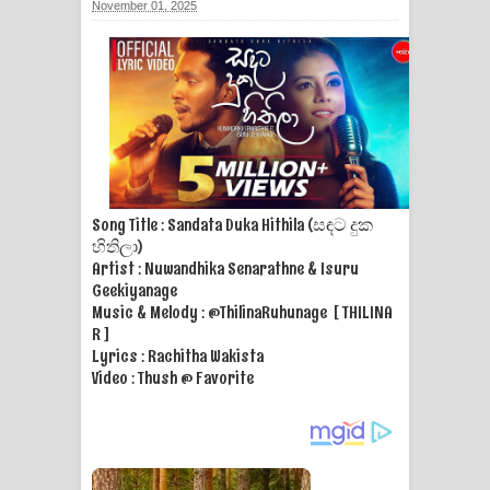
November 01, 2025
ගීතයේ පද පෙළ
Ras Balan Song Lyrics - රැස් බලන්
ගීතයේ පද පෙළ
Hoda sihiyen Song Lyrics - හොද
සිහියෙන් ගීතයේ පද පෙළ
Song Title : Sandata Duka Hithila (සඳට දුක
හිතිලා)
Awanken Song Lyrics - අවංකෙන්
Artist : Nuwandhika Senarathne & Isuru
Geekiyanage
ගීතයේ පද පෙළ
Music & Melody : @ThilinaRuhunage‬ [ THILINA
R ]
Pa Sina Song Lyrics - පෑ සිනා ගීතයේ
Lyrics : Rachitha Wakista
Video : Thush @ Favorite
පද පෙළ
Pemwanthiye Song Lyrics -
පෙම්වන්තියේ ගීතයේ පද පෙළ