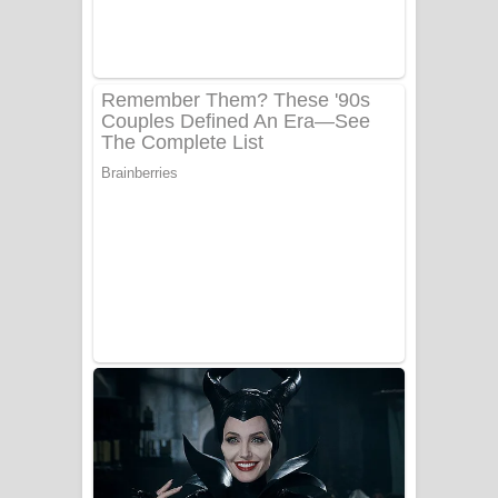
Sanda Babalena Song Lyrics - සඳ
බැබලෙන ගීතයේ පද පෙළ
Adare Wadi Nisa Song Lyrics - ආදරේ
වැඩි නිසා ගීතයේ පද පෙළ
UNUHUMA Song Lyrics - උණුහුම
ගීතයේ පද පෙළ
Katakara Song Lyrics - කටකාර ගීතයේ
පද පෙළ
Tharu Yaye Dilena Song Lyrics - තරු
යායේ දිලෙනා ගීතයේ පද පෙළ
Ow Man Sosa Song Lyrics - ඔව් මං