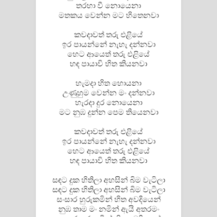
Aramuna Song Lyrics - අරමුණ ගීතයේ
තරහා වී නොයෙනා
මතකය වෙන්න මට හිතෙනවා
පද පෙළ
කවදාවත් තරු එළියේ
ඉර පායන්නේ නැහැ දන්නවා
Sandata Duka Hithila Song Lyrics -
හෙට ආයෙත් තරු එළියේ
හඳ පායාවි හිත කියනවා
සඳට දුක හිතිලා ගීතයේ පද පෙළ
හැමදා හිත හොයනා
Sihina Song Lyrics - සිහින ගීතයේ පද
උණුහුම වෙන්න මං දන්නවා
හැරදා දුර නොයෙනා
පෙළ
මට නුඹ දුන්න පෙම තියෙනවා
Father Song Lyrics - ෆාදර් ගීතයේ පද
කවදාවත් තරු එළියේ
ඉර පායන්නේ නැහැ දන්නවා
පෙළ
හෙට ආයෙත් තරු එළියේ
හඳ පායාවි හිත කියනවා
Dannawada Mawa Song Lyrics -
සඳට දුක හිතිලා අහසින් බිම වැටිලා
දන්නවාද මාව ගීතයේ පද පෙළ
සඳට දුක හිතිලා අහසින් බිම වැටිලා
සංසාර හුරුකමින් හිත අවදියෙන්
NEENA Song Lyrics - නීනා ගීතයේ පද
නුඹ තාම මං නමින් ඇයි අතරමං