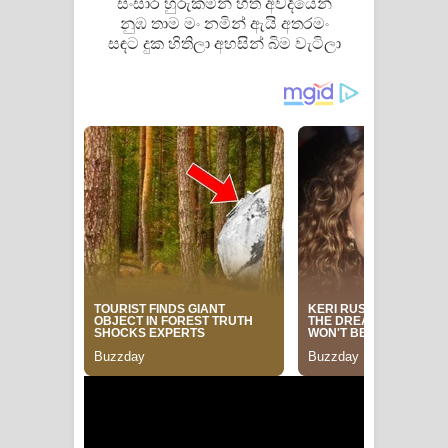
සංසාර හුරුකමින් හිත අවදියෙන්
පෙළ
නුඹ තාම මං නමින් ඇයි අතරමං
සඳට දුක හිතිලා අහසින් බිම වැටිලා