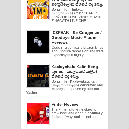
ත්‍රෛයිලෝක ගීතයේ පද පෙළ
Song Title : Thriloka
(ත්‍රෛයිලෝක) Artist : SHANE/
JANA/ LINEONE Music : SHANE
ZING WITH LINE ONE ...
IC3PEAK - До Свидания /
Goodbye Music Album
Reviews
Couching politically brazen lyrics
about police repression and state
hypocrisy in a highly ...
Kaalayakata Kalin Song
Lyrics - කාලයකට කලින්
ගීතයේ පද පෙළ
Song Title : Kaalayakata Kalin
(කාලයකට කලින්) Performed and
Melody Composed by Ramidu
Yashmintha ...
Pinter Review
The Pinter allows newbies to
brew beer and cider in a virtually
foolproof way, and it’s not too ...