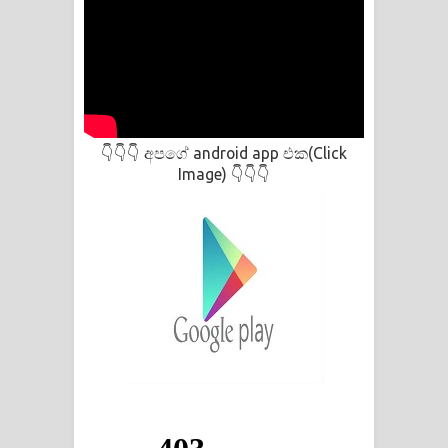
අපගේ android app එක(Click
👇👇👇
Image)
👇👇👇