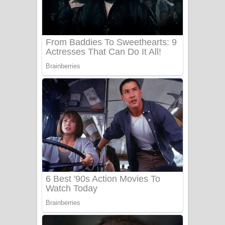
සෝසා ගීතයේ පද පෙළ
Heavy Weight Song Lyrics
Aye Lanweela Song Lyrics - ආයේ
ලංවීලා ගීතයේ පද පෙළ
Ala purannata Song Lyrics - ආල
පුරන්නට ගීතයේ පද පෙළ
FEVER DREAM Lyrics - Alex Warren
BTS : Hooligan Lyrics
Apa Hamuwee Song Lyrics - අප හමුවී
ගීතයේ පද පෙළ