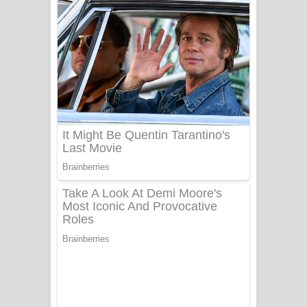
ගීතයේ පද පෙළ
Niwuna Numba Hinda Song Lyrics -
නිවුනා නුඹ හින්දා ගීතයේ පද පෙළ
Numba Dun Aadare Song Lyrics - නුඹ
දුන් ආදරේ ගීතයේ පද පෙළ
Liyamuda Dan Anagathe Song Lyrics
- ලියමුද දැන් අනාගතේ ගීතයේ පද පෙළ
Doni Song Lyrics - දෝණි ගීතයේ පද
පෙළ
Benthara Palame Song Lyrics -
බෙන්තර පාලමේ ගීතයේ පද පෙළ