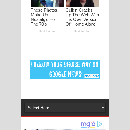
පද පෙළ
DEAR GOD Song Lyrics - ඩියර් ගෝඩ්
ගීතයේ පද පෙළ
MANAMALA KATHA Song Lyrics -
මනමාල කතා ගීතයේ පද පෙළ
Dai Dai Lyrics - Shakira, Burna Boy |
2026 football world cup song lyrics
Lassana Amma Song Lyrics - ලස්සන
අම්මා ගීතයේ පද පෙළ
Gemak Deela Song Lyrics - ගේමක් දීලා