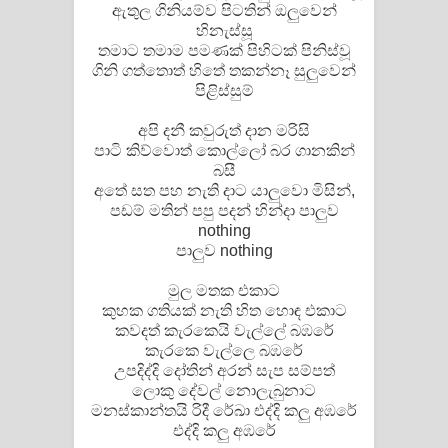
ඇතුල ගිනියම්ව පිටතින් ඔලුවෙන්
හිනැස්සූ
තමාට තමාම පමණක් පිහිටක් පිනිස්වූ
ගිනි ගත්තොත් හිතේ තකන්නෑ සුලුවෙන්
පිළිස්සුම්
අපි දනී කවුරුත් දාන මරිසි
පාටි කිව්වොත් කොල්ලෝ බර ගානකින්
බසී
අතේ සත පහ නැති දාට යාලුවො මිසින්,
පඩම් මතින් පපු පදන් හින්දා පාලුව
nothing
පාලුව nothing
මුල මතක එකාට
කුහක ගතියක් නැති හිත හොඳ එකාට
කවදත් කැරකෙයි වැල්ලේ බඹරේ
කැරකෙ වැල්ලෙ බඹරේ
උපදිද්දි දෝතින් අරන් සැප සම්පත්
ලොකු දේවල් නොලැබුනාට
මනස්කාන්තයි රිදී රේඛා එද්දි කලු අඹරේ
එද්දි කලු අඹරේ