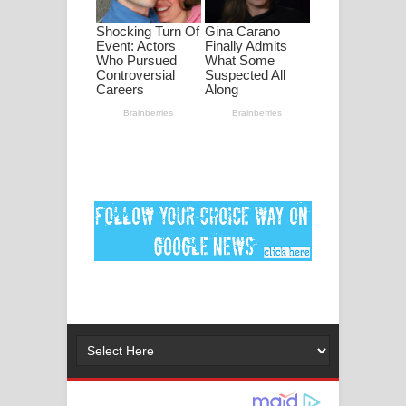
මනමාල කතා ගීතයේ පද පෙළ
Dai Dai Lyrics - Shakira, Burna Boy |
2026 football world cup song lyrics
Lassana Amma Song Lyrics - ලස්සන
අම්මා ගීතයේ පද පෙළ
Gemak Deela Song Lyrics - ගේමක් දීලා
ගීතයේ පද පෙළ
Niwuna Numba Hinda Song Lyrics -
නිවුනා නුඹ හින්දා ගීතයේ පද පෙළ
Numba Dun Aadare Song Lyrics - නුඹ