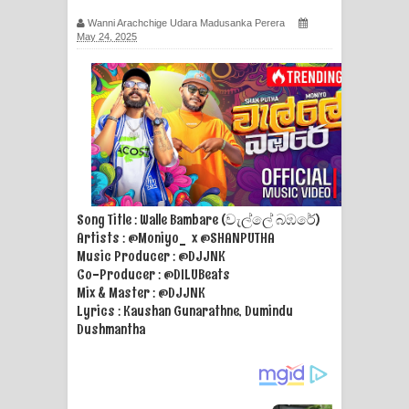
සිහියෙන් ගීතයේ පද පෙළ
Wanni Arachchige Udara Madusanka Perera
May 24, 2025
Awanken Song Lyrics - අවංකෙන්
ගීතයේ පද පෙළ
Pa Sina Song Lyrics - පෑ සිනා ගීතයේ
පද පෙළ
Pemwanthiye Song Lyrics -
Song Title : Walle Bambare (වැල්ලේ බඹරේ)
Artists : @Moniyo_‬ x ‪@SHANPUTHA‬
පෙම්වන්තියේ ගීතයේ පද පෙළ
Music Producer : ‪@DJJNK‬
Co-Producer : @DILUBeats‬
Manobhawa Song Lyrics - මනෝභව
Mix & Master : @DJJNK‬
Lyrics : Kaushan Gunarathne, Dumindu
ගීතයේ පද පෙළ
Dushmantha
Akahe Indala Song Lyrics - ආකාහේ
ඉඳලා ගීතයේ පද පෙළ