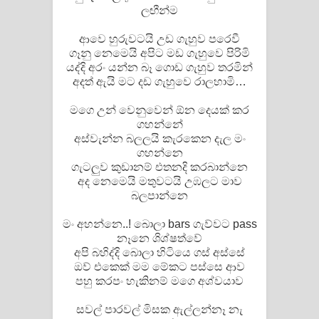
ලඟීන්ම
ආවෙ හුරුවටයි උඩ ගැහුව පරෙවී
ගෑනු නෙමෙයි අපිට මඩ ගැහුවෙ පිරිමි
යද්දි අරං යන්න බෑ ගොඩ ගැහුව තරමින්
අදත් ඇයි මට දඩ ගැහුවෙ රාලහාමි…
මගෙ උන් වෙනුවෙන් ඕන දෙයක් කර
ගහන්නේ
අස්වැන්න බලලයි කැරකෙන දැල මං
ගහන්නෙ
ගැටලුව කුඩානම් එතනදි කරබාන්නෙ
අද නෙමෙයි මතුවටයි උඹලට මාව
බලපාන්නෙ
මං අහන්නෙ..! බොලා bars ගැව්වට pass
නෑනෙ ශිශ්ෂත්වේ
අපි බහිද්දි බොලා හිටියෙ ගස් අස්සේ
ඔව් එකෙක් මම මේකට පස්සෙ ආව
පහු කරපං හැකිනම් මගෙ අශ්වයාව
සවල් පාරවල් මිසක ඇල්ලන්නෑ නැ