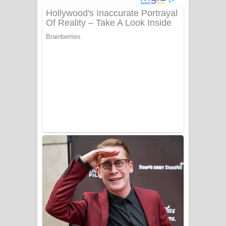
දුන් ආදරේ ගීතයේ පද පෙළ
Liyamuda Dan Anagathe Song Lyrics
- ලියමුද දැන් අනාගතේ ගීතයේ පද පෙළ
Doni Song Lyrics - දෝණි ගීතයේ පද
පෙළ
Benthara Palame Song Lyrics -
බෙන්තර පාලමේ ගීතයේ පද පෙළ
Sanda Babalena Song Lyrics - සඳ
බැබලෙන ගීතයේ පද පෙළ
Adare Wadi Nisa Song Lyrics - ආදරේ
වැඩි නිසා ගීතයේ පද පෙළ