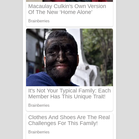
UNUHUMA Song Lyrics - උණුහුම
ගීතයේ පද පෙළ
Katakara Song Lyrics - කටකාර ගීතයේ
පද පෙළ
Tharu Yaye Dilena Song Lyrics - තරු
යායේ දිලෙනා ගීතයේ පද පෙළ
Ow Man Sosa Song Lyrics - ඔව් මං
සෝසා ගීතයේ පද පෙළ
Heavy Weight Song Lyrics
Aye Lanweela Song Lyrics - ආයේ
ලංවීලා ගීතයේ පද පෙළ