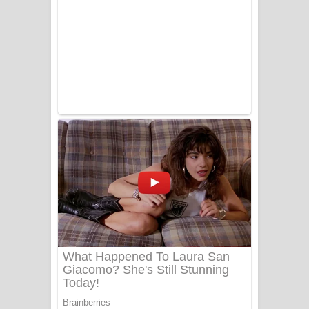
Ala purannata Song Lyrics - ආල
පුරන්නට ගීතයේ පද පෙළ
FEVER DREAM Lyrics - Alex Warren
BTS : Hooligan Lyrics
Apa Hamuwee Song Lyrics - අප හමුවී
ගීතයේ පද පෙළ
PATHINIYE Song Lyrics - පතිනියනේ
ගීතයේ පද පෙළ
Sorry Sir Song Lyrics - සොරි සර්
ගීතයේ පද පෙළ