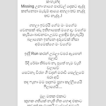
කංහැන්ද
Missing උනා භාගෙ පාරවල් දෙකට ඇද්ද
කන්නෙපා මැරුම් ආයෙ අහලා තව නැද්ද
තව නැද්ද..!
ගහලා ඉවරයි ගේම මං මගේම
වෙනසක් ණෑ ඉතිහාසෙත් මගෙ දැං වගේම
කැරියා බාවනවා උඹව ලඟදීම (හැබැයි)
බලාගෙන ඉන්නෙ දරුවෙක් නිසා
අම්මෙක්ගෙ මං වගේම
ඉද්දි Run කරන් උඹලා වපර ඇහෙන්
බලාවී
රිදි රේඛා තිබ්බෙ නෑ පුතේ හැම වැහි
වලාවේ
සෙට්නෑ විරහ ගී වදන් මරාවී සෙල්ලමේ
බරා අවී
තද ෆෑනා මම පදනම ප්‍රභා කල්ලියෙයි
ෆිලාගෙයි…
මුල මතක එකාට
කුහක ගතියක් නැති හිත හොඳ එකාට
කවදත් කැරකෙයි වැල්ලේ බඹරේ