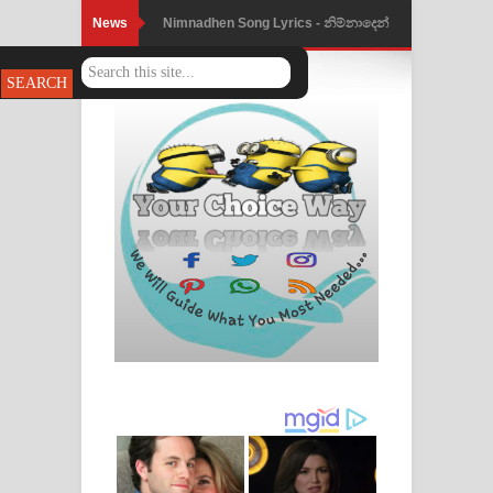
News
Nimnadhen Song Lyrics - නිම්නාදෙන්
ගීතයේ පද පෙළ
Obamai Mage Adare Song Lyrics -
ඔබමයි මගේ ආදරේ ගීතයේ පද පෙළ
Pansal Gihin Song Lyrics - පන්සල් ගිහිං
ගීතයේ පද පෙළ
Ankeliya Song Lyrics - අංකෙළිය ගීතයේ
පද පෙළ
DEAR GOD Song Lyrics - ඩියර් ගෝඩ්
ගීතයේ පද පෙළ
MANAMALA KATHA Song Lyrics -