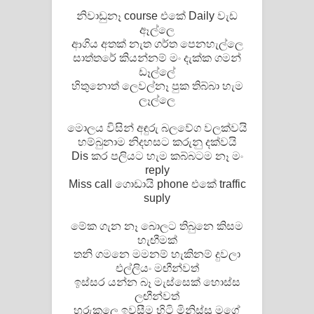
නිවාඩුනෑ course එකේ Daily වැඩ
ඈල්ලෙ
ආගිය අතක් නැත ගර්ත පෙනහැල්ලෙ
සාත්තරේ කියන්නම් මං දැක්ක ගමන්
ඩෑල්ලේ
හිතුනොත් ලෙවල්නෑ පුක තිබ්බා හැම
ලෑල්ලෙ
මොලය විසින් අඳුරු බලවේග වලක්වයි
හම්බුනාම නිදහසට කරුනු දක්වයි
Dis කර පලියට හැම කබ්බටම නෑ මං
reply
Miss call ගොඩායි phone එකේ traffic
suply
මේක ගැන නෑ බොලට තිබුනෙ කිසම
හැඟීමක්
තනි ගමනෙ මමනම් හැකිනම් දුවලා
එල්ලියං මඟීන්වත්
ඉස්සර යන්න බෑ මැස්සෙක් හොස්ස
ලඟීන්වත්
හුරුකලෙ ඉවසීම හිටි මිනිස්සු මගේ