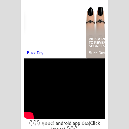
අපගේ android app එක(Click
👇👇👇