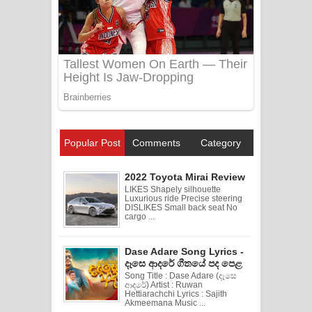
Popular Post
Comments
Category
2022 Toyota Mirai Review
LIKES Shapely silhouette
Luxurious ride Precise steering
DISLIKES Small back seat No
cargo ...
Dase Adare Song Lyrics -
දෑසෙ ආදරේ ගීතයේ පද පෙළ
Song Title : Dase Adare (දෑසෙ
ආදරේ) Artist : Ruwan
Hettiarachchi Lyrics : Sajith
Akmeemana Music ...