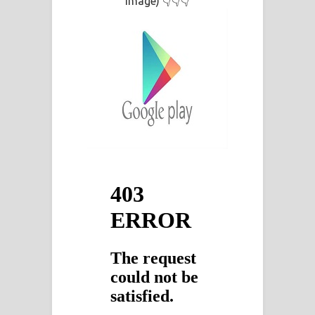
Image)
👇👇👇