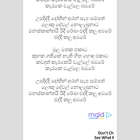
කැරකෙ වැල්ලෙ බඹරේ
උපදිද්දි දෝතින් අරන් සැප සම්පත්
ලොකු දේවල් නොලැබුනාට
මනස්කාන්තයි රිදී රේඛා එද්දි කලු අඹරේ
එද්දි කලු අඹරේ
මුල මතක එකාට
කුහක ගතියක් නැති හිත හොඳ එකාට
කවදත් කැරකෙයි වැල්ලේ බඹරේ
කැරකෙ වැල්ලෙ බඹරේ
උපදිද්දි දෝතින් අරන් සැප සම්පත්
ලොකු දේවල් නොලැබුනාට
මනස්කාන්තයි රිදී රේඛා එද්දි කලු අඹරේ
එද්දි කලු අඹරේ