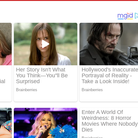
්දා ගීතයේ පද පෙළ
ීතයේ පද පෙළ
් අනාගතේ ගීතයේ පද පෙළ
තයේ පද පෙළ
 පද පෙළ
තයේ පද පෙළ
 ගීතයේ පද පෙළ