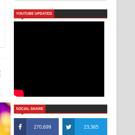
YOUTUBE UPDATED
ද
ත
SOCIAL SHARE
270,699
23,365