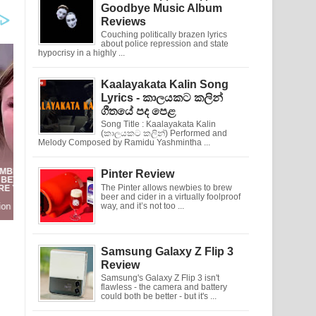
Goodbye Music Album
Reviews
Couching politically brazen lyrics
about police repression and state
hypocrisy in a highly ...
Kaalayakata Kalin Song
Lyrics - කාලයකට කලින්
ගීතයේ පද පෙළ
Song Title : Kaalayakata Kalin
(කාලයකට කලින්) Performed and
Melody Composed by Ramidu Yashmintha ...
Pinter Review
The Pinter allows newbies to brew
beer and cider in a virtually foolproof
way, and it’s not too ...
Samsung Galaxy Z Flip 3
Review
Samsung's Galaxy Z Flip 3 isn't
flawless - the camera and battery
could both be better - but it's ...