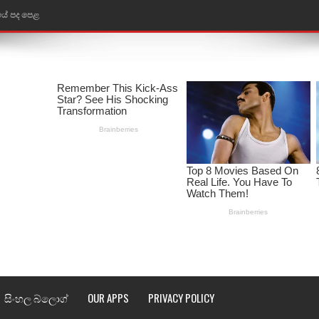
තයේ පද පෙළ
 පද පෙළ
ළ
රේ ගීතයේ පද පෙළ
ෙළ
ළ
තයේ පද පෙළ
l world cup song lyrics
 පද පෙළ
සිංහල බ්ලොග්
OUR APPS
PRIVACY POLICY
පෙළ