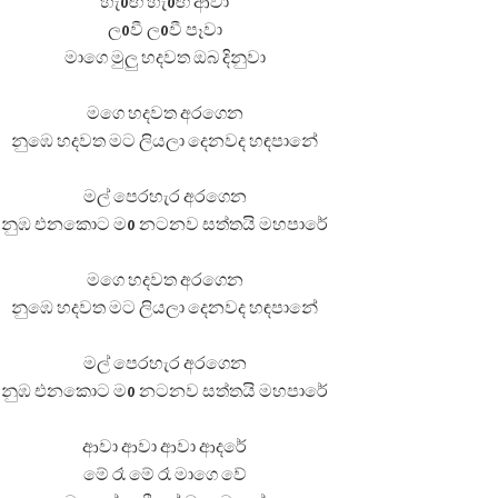
හැoඟී හැoඟී ආවා
ලoවී ලoවී පෑවා
මාගෙ මුලු හදවත ඔබ දිනුවා
මගෙ හදවත අරගෙන
නුඹෙ හදවත මට ලියලා දෙනවද හඳපානේ
මල් පෙරහැර අරගෙන
නුඹ එනකොට මo නටනව සත්තයි මහපාරේ
මගෙ හදවත අරගෙන
නුඹෙ හදවත මට ලියලා දෙනවද හඳපානේ
මල් පෙරහැර අරගෙන
නුඹ එනකොට මo නටනව සත්තයි මහපාරේ
ආවා ආවා ආවා ආදරේ
මේ රෑ මේ රෑ මාගෙ වේ