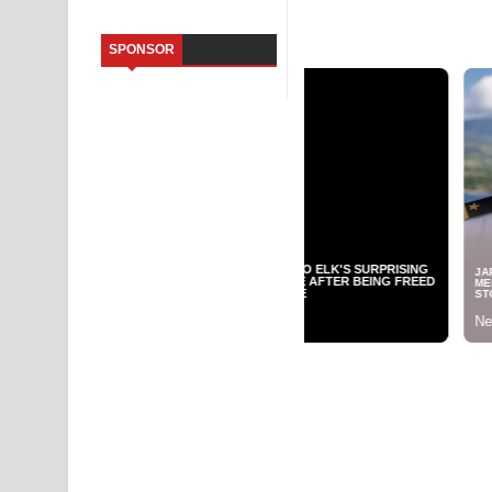
Kaalaya Song Lyrics - කාලය ගීතයේ පද පෙළ
SPONSOR
Aramuna Song Lyrics - අරමුණ ගීතයේ පද පෙළ
Sandata Duka Hithila Song Lyrics - සඳට දුක හිතිලා
Sihina Song Lyrics - සිහින ගීතයේ පද පෙළ
Father Song Lyrics - ෆාදර් ගීතයේ පද පෙළ
Dannawada Mawa Song Lyrics - දන්නවාද මාව ගීත
NEENA Song Lyrics - නීනා ගීතයේ පද පෙළ