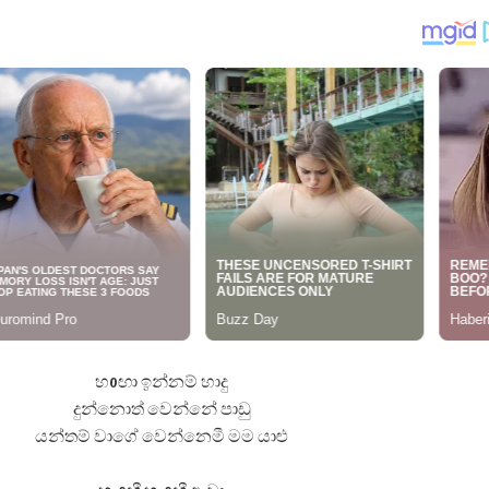
 ගීතයේ පද පෙළ
යේ පද පෙළ
හoඟා ඉන්නම් හාදු
දුන්නොත් වෙන්නේ පාඩු
යන්තම් වාගේ වෙන්නෙමී මම යාළු