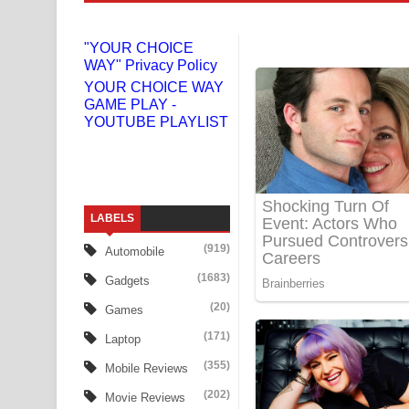
Niwuna Numba Hinda Song Lyrics - නිවුනා නුඹ හින
"YOUR CHOICE
WAY" Privacy Policy
Numba Dun Aadare Song Lyrics - නුඹ දුන් ආදරේ ග
YOUR CHOICE WAY
GAME PLAY -
Liyamuda Dan Anagathe Song Lyrics - ලියමුද දැන
YOUTUBE PLAYLIST
Doni Song Lyrics - දෝණි ගීතයේ පද පෙළ
Benthara Palame Song Lyrics - බෙන්තර පාලමේ ගී
LABELS
Sanda Babalena Song Lyrics - සඳ බැබලෙන ගීතයේ
(919)
Automobile
Adare Wadi Nisa Song Lyrics - ආදරේ වැඩි නිසා ගී
(1683)
Gadgets
UNUHUMA Song Lyrics - උණුහුම ගීතයේ පද පෙළ
(20)
Games
(171)
Laptop
Katakara Song Lyrics - කටකාර ගීතයේ පද පෙළ
(355)
Mobile Reviews
Tharu Yaye Dilena Song Lyrics - තරු යායේ දිලෙනා
(202)
Movie Reviews