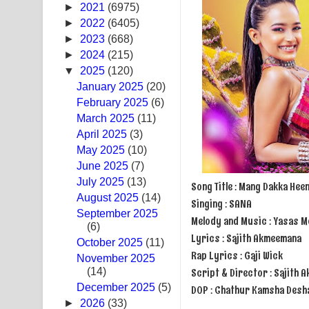
►
2021
(6975)
Swetha Sande Song Lyrics - ශ්වේත සඳේ ගීතයේ පද
►
2022
(6405)
►
2023
(668)
Ma Igili Giya Lyrics - මා ඉගිලී ගියා ගීතයේ පද පෙළ
►
2024
(215)
▼
2025
(120)
Ras Balan Song Lyrics - රැස් බලන් ගීතයේ පද පෙළ
January 2025
(20)
February 2025
Hoda sihiyen Song Lyrics - හොද සිහියෙන් ගීතයේ ප
(6)
March 2025
(11)
Awanken Song Lyrics - අවංකෙන් ගීතයේ පද පෙළ
April 2025
(3)
May 2025
(10)
Pa Sina Song Lyrics - පෑ සිනා ගීතයේ පද පෙළ
June 2025
(7)
July 2025
(13)
Song Title : Mang Dakka He
Pemwanthiye Song Lyrics - පෙම්වන්තියේ ගීතයේ ප
August 2025
(14)
Singing : SANA
September 2025
Manobhawa Song Lyrics - මනෝභව ගීතයේ පද පෙළ
Melody and Music : Yasas 
(6)
Lyrics : Sajith Akmeemana
October 2025
(11)
Akahe Indala Song Lyrics - ආකාහේ ඉඳලා ගීතයේ ප
Rap Lyrics : Gaji Wick
November 2025
Script & Director : Sajith
(14)
Raawaya Song Lyrics - රාවය ගීතයේ පද පෙළ
December 2025
(5)
DOP : Chathur Kamsha Desh
►
2026
(33)
Saddeta Denna Song Lyrics - සද්දෙට දෙන්න ගීතයේ