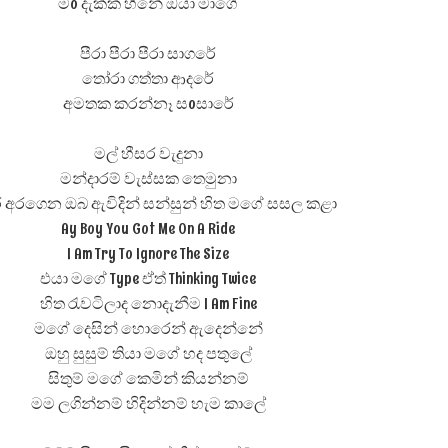
මo දැක්ක හීනේ ඔයා මාගේ
පීරා පීරා පීරා සාගරේ
තෝරා ගත්තා ආදරේ
අමතක කරන්නෑ සoසාරේ
මල් හීසර වැදුනා
මන්දාරම් වැස්සක තෙමුනා
ර අරගෙන ඔබ ඇවිදින් සන්සුන් හිත මගේ සසල කළා
Ay Boy You Got Me On A Ride
I Am Try To Ignore The Size
එයා මගේ Type ඒත් Thinking Twice
හිත රැවටිලාද නොදැනීම I Am Fine
මගේ දෙසින් හොරෙන් ඇදෙන්නේ
ඔහු සුසුම් තියා මගේ හද පතුලේ
සිතුම් මගේ කෙමින් කියන්නම්
මම ලගින්නම් හිදින්නම් හැම කාලේ