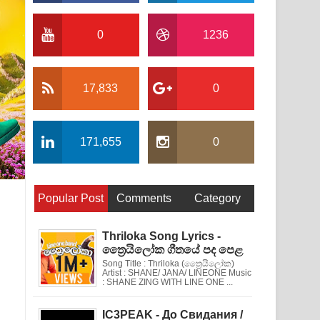
0
1236
17,833
0
171,655
0
Popular Post
Comments
Category
Thriloka Song Lyrics -
ත්‍රෛයිලෝක ගීතයේ පද පෙළ
Song Title : Thriloka (ත්‍රෛයිලෝක)
Artist : SHANE/ JANA/ LINEONE Music
: SHANE ZING WITH LINE ONE ...
IC3PEAK - До Свидания /