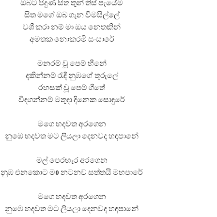
ඔබට පිදුණ සිත තුන් තිස් පැයේම
සිත මගේ ඔබ ගැන විමසිල්ලේ
වශී කරා නම් මා ඔය නෙතකින්
අමතක නොකරමි සංසාරේ
මනරම් වූ පෙම් හීනේ
දකින්නම් රැඳී නුඹගේ තුරුලේ
රහසක් වූ පෙම් ගීතේ
විඳගන්නම් මතුදා දිනෙක සොඳුරේ
මගෙ හදවත අරගෙන
නුඹෙ හදවත මට ලියලා දෙනවද හඳපානේ
මල් පෙරහැර අරගෙන
නුඹ එනකොට මo නටනව සත්තයි මහපාරේ
මගෙ හදවත අරගෙන
නුඹෙ හදවත මට ලියලා දෙනවද හඳපානේ