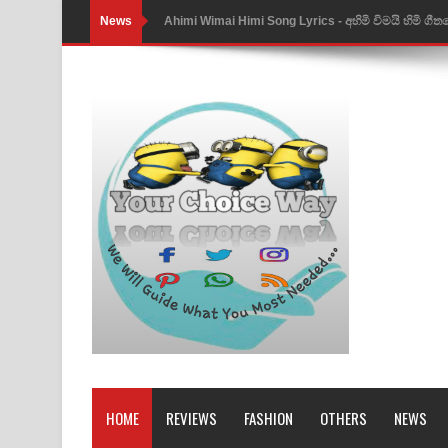
News
Ahimi Wimai Himi Song Lyrics - අහිමි විමයි හිමි ගී
Mathaka Parana Song Lyrics - මතක පාරනා ගීතයේ
Nimnadhen Song Lyrics - නිම්නාදෙන් ගීතයේ පද පෙ
Obamai Mage Adare Song Lyrics - ඔබමයි මගේ ආද
Pansal Gihin Song Lyrics - පන්සල් ගිහිං ගීතයේ පද ප
Ankeliya Song Lyrics - අංකෙළිය ගීතයේ පද පෙළ
DEAR GOD Song Lyrics - ඩියර් ගෝඩ් ගීතයේ පද පෙ
MANAMALA KATHA Song Lyrics - මනමාල කතා ගී
Dai Dai Lyrics - Shakira, Burna Boy | 2026 footbal
Lassana Amma Song Lyrics - ලස්සන අම්මා ගීතයේ
HOME
REVIEWS
FASHION
OTHERS
NEWS
Gemak Deela Song Lyrics - ගේමක් දීලා ගීතයේ පද 