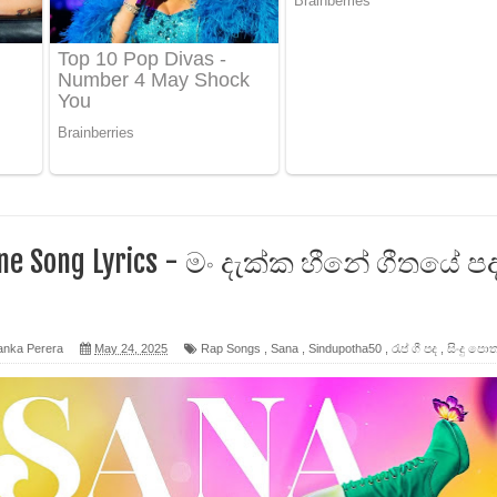
ද පෙළ
 පෙළ
ද පෙළ
ne Song Lyrics - මං දැක්ක හීනේ ගීතයේ ප
ෙළ
anka Perera
May 24, 2025
Rap Songs
,
Sana
,
Sindupotha50
,
රැප් ගී පද
,
සිංදු පො
න් ලියන්න ගීතයේ පද පෙළ
පෙළ