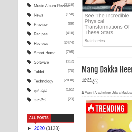
Ow Man Sosa Song Lyrics - ඔව් මං සෝසා ගීතයේ ප
(3110)
Music Album Reviews
(158)
Heavy Weight Song Lyrics
News
(89)
Preview
Aye Lanweela Song Lyrics - ආයේ ලංවීලා ගීතයේ පද
(410)
Recipes
Ala purannata Song Lyrics - ආල පුරන්නට ගීතයේ ප
(2474)
Reviews
FEVER DREAM Lyrics - Alex Warren
(795)
Smart Home
(112)
Software
BTS : Hooligan Lyrics
Mang Dakka Hee
(78)
Tablet
Apa Hamuwee Song Lyrics - අප හමුවී ගීතයේ පද ප
පෙළ
(2030)
Technology
PATHINIYE Song Lyrics - පතිනියනේ ගීතයේ පද පෙළ
(151)
අත් වැඩ
Wanni Arachchige Udara Madus
(23)
ගොසිප්
Sorry Sir Song Lyrics - සොරි සර් ගීතයේ පද පෙළ
Mathaka Aluthin Liyanna Song Lyrics - මතක අලුති
ALL POSTS
Sandak Awith Song Lyrics - සඳක් ඇවිත් ගීතයේ පද 
►
2020
(3128)