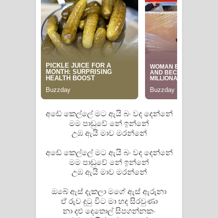
Manobhawa Song Lyrics - මනෝභව
ගීතයේ පද පෙළ
Akahe Indala Song Lyrics - ආකාහේ
ඉඳලා ගීතයේ පද පෙළ
Raawaya Song Lyrics - රාවය ගීතයේ
අඩේ කෙල්ලේ මට ඇයි බං වද දෙන්නේ
පද පෙළ
මම පාඩුවේ නේ ඉන්නේ
උඹ ඇයි මාව මරන්නේ
Saddeta Denna Song Lyrics - සද්දෙට
අඩේ කෙල්ලේ මට ඇයි බං වද දෙන්නේ
දෙන්න ගීතයේ පද පෙළ
මම පාඩුවේ නේ ඉන්නේ
උඹ ඇයි මාව මරන්නේ
Kaalaya Song Lyrics - කාලය ගීතයේ පද
ඔබේ ඇස් දැකලා මගේ ඇස් ඇරුනා
ඒ රුව දුටු විට මා හද සිරවුණා
පෙළ
නා දළු දෙතොල් සිපගන්නකං