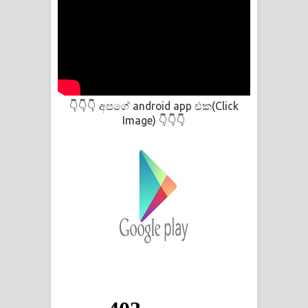
අපගේ android app එක(Click
👇👇👇
Image)
👇👇👇