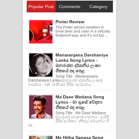
Popular Post
Comments
Category
Pinter Review
The Pinter allows newbies to
brew beer and cider in a virtually
foolproof way, and it’s not too ...
Manaranjana Darshaniya
Lanka Song Lyrics -
මනරංජන දර්ශනීය ලංකා
ගීතයේ පද පෙළ
Song Title : Manaranjana
Darshaneya Lanka (මනරංජන දර්ශනීය ලංකා)
ගායනය : කේ. රාණි සහ පිරිස පද රචනය ...
Ma Dase Wedana Song
Lyrics - මා දෑසේ වේදනා
ගීතයේ පද පෙළ
Song Title : Ma Dase Wedana
(මා දෑසේ වේදනා) ගායනය : රෝයි
පිරිස් සංගිතය : නිහාල් ගම්හේවා ගී
පද ...
Me Hitha Sanasa Song