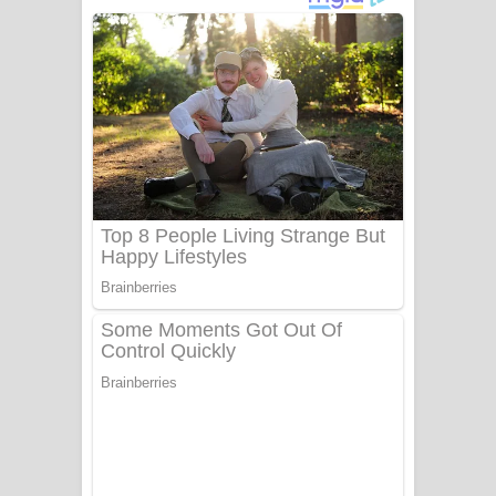
ගීතයේ පද පෙළ
Niwuna Numba Hinda Song Lyrics -
නිවුනා නුඹ හින්දා ගීතයේ පද පෙළ
Numba Dun Aadare Song Lyrics - නුඹ
දුන් ආදරේ ගීතයේ පද පෙළ
Liyamuda Dan Anagathe Song Lyrics
- ලියමුද දැන් අනාගතේ ගීතයේ පද පෙළ
Doni Song Lyrics - දෝණි ගීතයේ පද
පෙළ
Benthara Palame Song Lyrics -
බෙන්තර පාලමේ ගීතයේ පද පෙළ