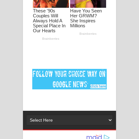
පද පෙළ
DEAR GOD Song Lyrics - ඩියර් ගෝඩ්
ගීතයේ පද පෙළ
MANAMALA KATHA Song Lyrics -
මනමාල කතා ගීතයේ පද පෙළ
Dai Dai Lyrics - Shakira, Burna Boy |
2026 football world cup song lyrics
Lassana Amma Song Lyrics - ලස්සන
අම්මා ගීතයේ පද පෙළ
Gemak Deela Song Lyrics - ගේමක් දීලා