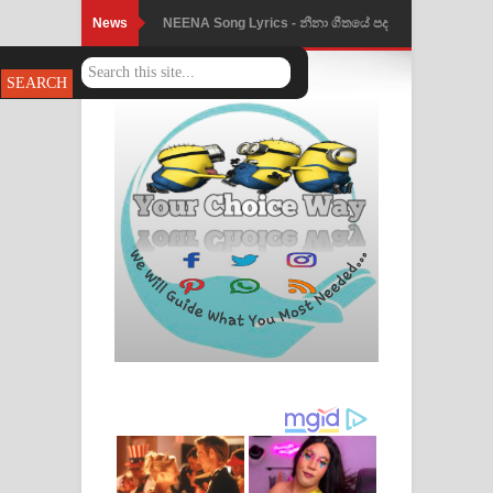
News
Ahimi Wimai Himi Song Lyrics - අහිමි
විමයි හිමි ගීතයේ පද පෙළ
Mathaka Parana Song Lyrics - මතක
පාරනා ගීතයේ පද පෙළ
Nimnadhen Song Lyrics - නිම්නාදෙන්
ගීතයේ පද පෙළ
Obamai Mage Adare Song Lyrics -
ඔබමයි මගේ ආදරේ ගීතයේ පද පෙළ
Pansal Gihin Song Lyrics - පන්සල් ගිහිං
ගීතයේ පද පෙළ
Ankeliya Song Lyrics - අංකෙළිය ගීතයේ