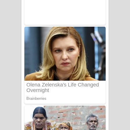
Sanda Babalena Song Lyrics - සඳ
බැබලෙන ගීතයේ පද පෙළ
Adare Wadi Nisa Song Lyrics - ආදරේ
වැඩි නිසා ගීතයේ පද පෙළ
UNUHUMA Song Lyrics - උණුහුම
ගීතයේ පද පෙළ
Katakara Song Lyrics - කටකාර ගීතයේ
පද පෙළ
Tharu Yaye Dilena Song Lyrics - තරු
යායේ දිලෙනා ගීතයේ පද පෙළ
Ow Man Sosa Song Lyrics - ඔව් මං