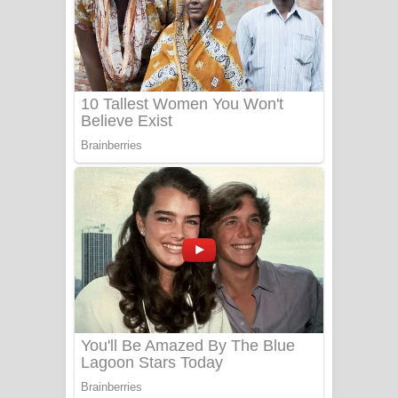
සෝසා ගීතයේ පද පෙළ
Heavy Weight Song Lyrics
Aye Lanweela Song Lyrics - ආයේ
ලංවීලා ගීතයේ පද පෙළ
Ala purannata Song Lyrics - ආල
පුරන්නට ගීතයේ පද පෙළ
FEVER DREAM Lyrics - Alex Warren
BTS : Hooligan Lyrics
Apa Hamuwee Song Lyrics - අප හමුවී
ගීතයේ පද පෙළ