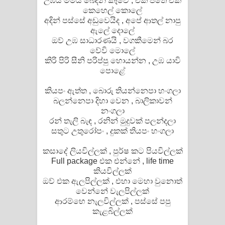
උඹයි මමයි බෙදන් කෑවේ ‍, එක පතේ එක
කෙහෙල් කොලේ‍
පාරනා ගීතයේ පද පෙළ
අදින් පස්සේ අඩුවෙයිද ‍, අපේ ආතල් නාපු
ඇලේ දොලේ
ඔව් උඹ සාධාරණයි ‍, වගකීමෙන් බර
වේවි මොලේ
කිරි පිරි සීනි පරිප්පු හොයන්න ‍, උඹ යාවි
පොළේ
කියපං ඇත්ත ‍, බොරු තියන්නෙපා හංගලා
බලන්නෙපා දිහා වෙන‍ , බාලිකාවන්
නංගලා
රන් තැලි බැඳ ‍, රනින් මුදුවක් පලන්දලා
සතුට උතුරෝපං ‍, දුකක් තියපං හංගලා
කසාදේ ලියවිල්ලක් ‍, පුර්ෂ කට පියවිල්ලක්
Full package එක එන්නේ ‍, life time
කියවිල්ලක්
ඔව් එක ඇලපිල්ලක් ‍, එහා මෙහා වුනොත්
වෙන්නේ වැලපිල්ලක්
ආරම්භෙ නැලවිල්ලක් ‍, පස්සේ පපු
කැළබිල්ලක්