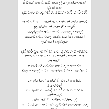
ජීවිතේ කෙටි හරි කාලේ නැබන්දොතින්
ට්‍රැක් පනී
දුක සැප බෙදාගන්න කෙනා හරි හැටි දනී
තුන් වේල…. කන්න දෙන්නේ සමූපකාර
ක්‍රමේටනේ නනාවිද කෑම
සෙල්ලක්කාරයි තාම, කොලු කාලේ
ගෙවෙනවා එලෙසෙම සන්තෝසෙන්
ඉන්නේ හැමදාම
දනී හරි ප්‍රමාණේ කෑමට තුනපහ ගාණකට
කන බොන දේවල් ගනන් ගන්නෑ සත
පහකට
නසරානි අවවාද ගන්නෑ කනකට
බාල කාලේ සිට හදාගත්තේ එක ගාණකට
ගෑණුන්ගේ කේන්ති වගේ සෝඩා
බොතලේ
පැටලුනාට උදේ වෙද්දී රත් වෙනවා
කේතලේ
මෙහෙට්ට ගනින් බෝතලේ
හෙට වෙනකන් පාටි දැම්මත් දෙන්නේ නෑ