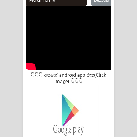
අපගේ android app එක(Click
👇👇👇
Image)
👇👇👇