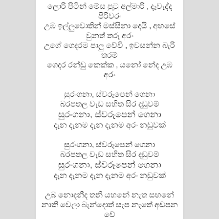
ලොරි පිටින් මේස පුටු අල්මාරි ‍, දෑවැද්ද
පිරිවරං
උඹ ඉල්ලුවොතින් මස්සිනා දෙයි ‍, අහසේ
වුනත් තරු අරං
උගේ ගෙදරම පාලු වේවි ‍, ඉවසන්න බැරි
තරම්
ගෙදර රන්ඩු කෙක්ක ‍, යනෝ නේද උඹ
අරං
සුරංගනා, ස්වරූපෙන් ගෙනා
බරපතල වැඩ සහිත සිර දඩුවම්
සුරංගනා, ස්වරූපෙන් ගෙනා
දැන දැනම දැන දැනම අරං නඩුවක්
සුරංගනා, ස්වරූපෙන් ගෙනා
බරපතල වැඩ සහිත සිර දඩුවම්
සුරංගනා, ස්වරූපෙන් ගෙනා
දැන දැනම දැන දැනම අරං නඩුවක්
උබ නොදනීද තනි යහනේ නැත සහනේ
නාකි වෙලා බැන්දොත් සැප නැතේ අඩපන
වේ