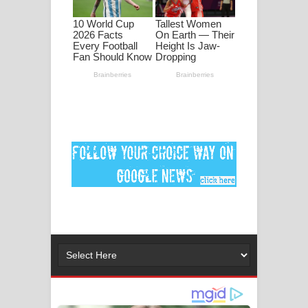
මනමාල කතා ගීතයේ පද පෙළ
Dai Dai Lyrics - Shakira, Burna Boy |
2026 football world cup song lyrics
Lassana Amma Song Lyrics - ලස්සන
අම්මා ගීතයේ පද පෙළ
Gemak Deela Song Lyrics - ගේමක් දීලා
ගීතයේ පද පෙළ
Niwuna Numba Hinda Song Lyrics -
නිවුනා නුඹ හින්දා ගීතයේ පද පෙළ
Numba Dun Aadare Song Lyrics - නුඹ