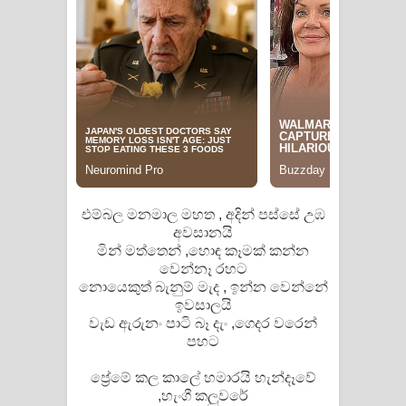
Raawaya Song Lyrics - රාවය ගීතයේ
පද පෙළ
Saddeta Denna Song Lyrics - සද්දෙට
දෙන්න ගීතයේ පද පෙළ
Kaalaya Song Lyrics - කාලය ගීතයේ පද
එම්බල මනමාල මහත ‍, අදින් පස්සේ උඹ
පෙළ
අවසානයි
මින් මත්තෙන් ‍,හොඳ කෑමක් කන්න
Aramuna Song Lyrics - අරමුණ ගීතයේ
වෙන්නෑ රහට
නොයෙකුත් බැනුම් මැද ‍, ඉන්න වෙන්නේ
පද පෙළ
ඉවසාලයි
වැඩ ඇරුනං පාටි බෑ දැං ‍,ගෙදර වරෙන්
Sandata Duka Hithila Song Lyrics -
පහට
සඳට දුක හිතිලා ගීතයේ පද පෙළ
ප්‍රේමේ කල කාලේ හමාරයි හැන්දෑවේ
‍,හැංගී කලුවරේ‍