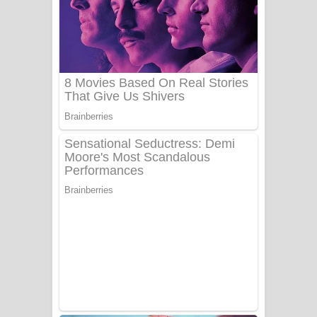
Ala purannata Song Lyrics - ආල
පුරන්නට ගීතයේ පද පෙළ
FEVER DREAM Lyrics - Alex Warren
BTS : Hooligan Lyrics
Apa Hamuwee Song Lyrics - අප හමුවී
ගීතයේ පද පෙළ
PATHINIYE Song Lyrics - පතිනියනේ
ගීතයේ පද පෙළ
Sorry Sir Song Lyrics - සොරි සර්
ගීතයේ පද පෙළ