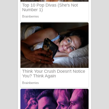
UNUHUMA Song Lyrics - උණුහුම
ගීතයේ පද පෙළ
Katakara Song Lyrics - කටකාර ගීතයේ
පද පෙළ
Tharu Yaye Dilena Song Lyrics - තරු
යායේ දිලෙනා ගීතයේ පද පෙළ
Ow Man Sosa Song Lyrics - ඔව් මං
සෝසා ගීතයේ පද පෙළ
Heavy Weight Song Lyrics
Aye Lanweela Song Lyrics - ආයේ
ලංවීලා ගීතයේ පද පෙළ