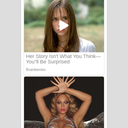
දුන් ආදරේ ගීතයේ පද පෙළ
Liyamuda Dan Anagathe Song Lyrics
- ලියමුද දැන් අනාගතේ ගීතයේ පද පෙළ
Doni Song Lyrics - දෝණි ගීතයේ පද
පෙළ
Benthara Palame Song Lyrics -
බෙන්තර පාලමේ ගීතයේ පද පෙළ
Sanda Babalena Song Lyrics - සඳ
බැබලෙන ගීතයේ පද පෙළ
Adare Wadi Nisa Song Lyrics - ආදරේ
වැඩි නිසා ගීතයේ පද පෙළ