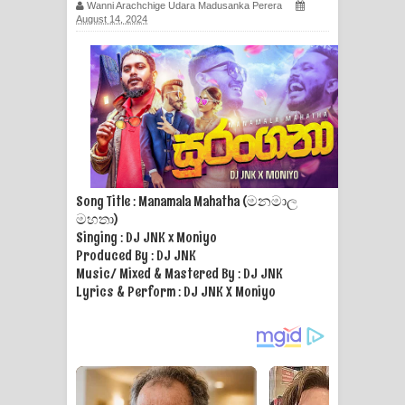
Wanni Arachchige Udara Madusanka Perera
සිහියෙන් ගීතයේ පද පෙළ
August 14, 2024
Awanken Song Lyrics - අවංකෙන්
ගීතයේ පද පෙළ
Pa Sina Song Lyrics - පෑ සිනා ගීතයේ
පද පෙළ
Song Title : Manamala Mahatha (මනමාල
Pemwanthiye Song Lyrics -
මහතා)
Singing : DJ JNK x Moniyo
පෙම්වන්තියේ ගීතයේ පද පෙළ
Produced By : DJ JNK
Music/ Mixed & Mastered By : DJ JNK
Manobhawa Song Lyrics - මනෝභව
Lyrics & Perform : DJ JNK X Moniyo
ගීතයේ පද පෙළ
Akahe Indala Song Lyrics - ආකාහේ
ඉඳලා ගීතයේ පද පෙළ