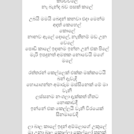
කරච්චලේ
නෑ බැන්ද බව පසක් කලේ
උබයි මමයි බෙදන් කනවා එදා මෙන්ම
අදත් කෙහෙල්
කොලේ
නානව ඇලේ දොලේ, නැතිනම් මඩ උන
වෙලේ
පොඩි කාලේ ඉදානම ඉන්න උන් එක පිලේ
මැරි ඉපදුනත් අමතක නොවෙයි මගේ
මලේ
රත්තරන් කෙල්ලෙක් එක්ක මක්කටෙයි
බන් දෑවැදි
හොයාගන්න අමාරුම මස්සිනෙක්‍ මේ මා
වැනි
ලස්සනම නංගලා දැක්කත් හිතට
නොකාවදී
ඉන්නේ එක කෙල්ලයි වැනි වීරයෙක්
සිනමාවෙදි
ලා බාල කාලේ ඉදන් අම්මලාගේ උකුලේ
මා උනා බාල කොල්ලා කෙල්ලෝ තුනක්