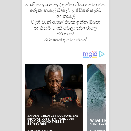
නාකි වෙලා ආතල් දාන්න හිතා ගන්න එපා
තරුණ කාලේ විදපල්ලා ජීවිතේ සැරට
අද කාලේ
වැනි වැනි ආතල් එකේ ඉන්න ඕනේ
නැතිනම් නාකි වෙලා තමා රාලේ
බරගාසේ
මරගාතේ දාන්න ඕනේ