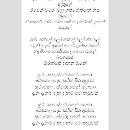
ඇතුලේ
රජෙක් වගේ බලා ගත්තේ තියන් හිස
මුදුනේ
ඒ ආදරේ නම් වෙනසක් නෑ පස්සේ උනත්
මගුලේ
මේ කොල්ලෝ කෙල්ලෝ කාලේ
වැනි වැනි ආතල් එකේ ඉන්න ඕනේ
නැතිනම් නාකි වෙලා තමා රාලේ
බරගාසේ
මරගාතේ දාන්න ඕනේ
සුරංගනා, ස්වරූපෙන් ගෙනා
බරපතල වැඩ සහිත සිර දඩුවම්
සුරංගනා, ස්වරූපෙන් ගෙනා
දැන දැනම දැන දැනම අරං නඩුවක්
සුරංගනා, ස්වරූපෙන් ගෙනා
බරපතල වැඩ සහිත සිර දඩුවම්
සුරංගනා, ස්වරූපෙන් ගෙනා
දැන දැනම දැන දැනම අරං නඩුවක්