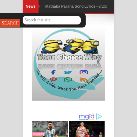
News
Nimnadhen Song Lyrics - නිම්නාදෙන්
ගීතයේ පද පෙළ
Obamai Mage Adare Song Lyrics -
ඔබමයි මගේ ආදරේ ගීතයේ පද පෙළ
Pansal Gihin Song Lyrics - පන්සල් ගිහිං
ගීතයේ පද පෙළ
Ankeliya Song Lyrics - අංකෙළිය ගීතයේ
පද පෙළ
DEAR GOD Song Lyrics - ඩියර් ගෝඩ්
ගීතයේ පද පෙළ
MANAMALA KATHA Song Lyrics -