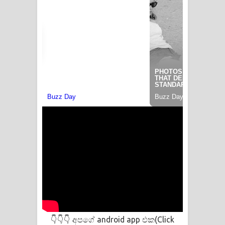
අපගේ android app එක(Click
👇👇👇