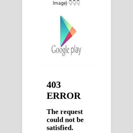
Image)
👇👇👇