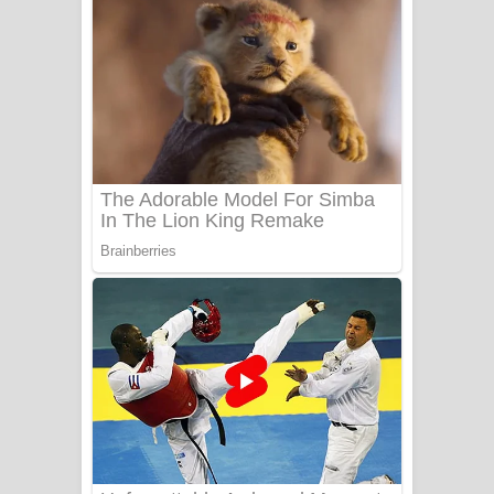
ගීතයේ පද පෙළ
Niwuna Numba Hinda Song Lyrics -
නිවුනා නුඹ හින්දා ගීතයේ පද පෙළ
Numba Dun Aadare Song Lyrics - නුඹ
දුන් ආදරේ ගීතයේ පද පෙළ
Liyamuda Dan Anagathe Song Lyrics
- ලියමුද දැන් අනාගතේ ගීතයේ පද පෙළ
Doni Song Lyrics - දෝණි ගීතයේ පද
පෙළ
Benthara Palame Song Lyrics -
බෙන්තර පාලමේ ගීතයේ පද පෙළ