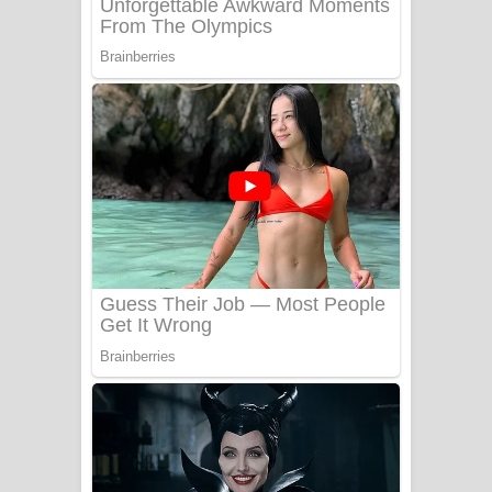
Sanda Babalena Song Lyrics - සඳ
බැබලෙන ගීතයේ පද පෙළ
Adare Wadi Nisa Song Lyrics - ආදරේ
වැඩි නිසා ගීතයේ පද පෙළ
UNUHUMA Song Lyrics - උණුහුම
ගීතයේ පද පෙළ
Katakara Song Lyrics - කටකාර ගීතයේ
පද පෙළ
Tharu Yaye Dilena Song Lyrics - තරු
යායේ දිලෙනා ගීතයේ පද පෙළ
Ow Man Sosa Song Lyrics - ඔව් මං