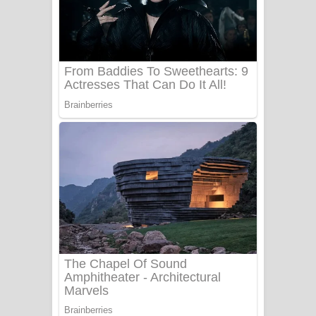
සෝසා ගීතයේ පද පෙළ
Heavy Weight Song Lyrics
Aye Lanweela Song Lyrics - ආයේ
ලංවීලා ගීතයේ පද පෙළ
Ala purannata Song Lyrics - ආල
පුරන්නට ගීතයේ පද පෙළ
FEVER DREAM Lyrics - Alex Warren
BTS : Hooligan Lyrics
Apa Hamuwee Song Lyrics - අප හමුවී
ගීතයේ පද පෙළ