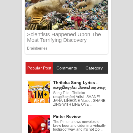
Popular Post
Comments
Category
Thriloka Song Lyrics -
ත්‍රෛයිලෝක ගීතයේ පද පෙළ
Song Title : Thriloka
(ත්‍රෛයිලෝක) Artist : SHANE/
JANA/ LINEONE Music : SHANE
ZING WITH LINE ONE ...
Pinter Review
The Pinter allows newbies to
brew beer and cider in a virtually
foolproof way, and it’s not too ...