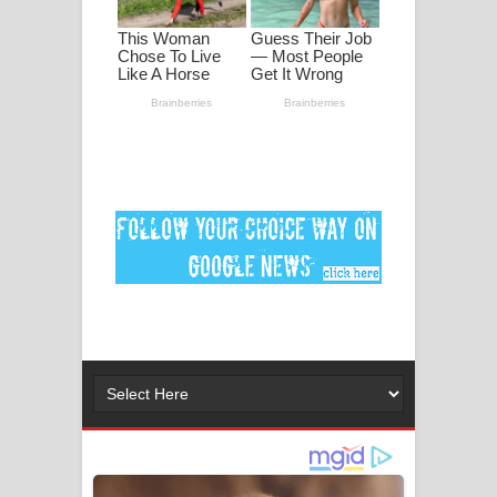
පද පෙළ
DEAR GOD Song Lyrics - ඩියර් ගෝඩ්
ගීතයේ පද පෙළ
MANAMALA KATHA Song Lyrics -
මනමාල කතා ගීතයේ පද පෙළ
Dai Dai Lyrics - Shakira, Burna Boy |
2026 football world cup song lyrics
Lassana Amma Song Lyrics - ලස්සන
අම්මා ගීතයේ පද පෙළ
Gemak Deela Song Lyrics - ගේමක් දීලා