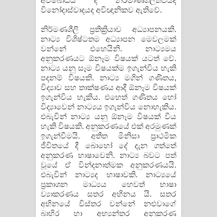
අවබෝධය ද නිර්මාණශීලීත්වයද
විනෝදාස්වාදයද අවිඥානිකව ඇතිවේ.
නිර්මණශීලි ප්‍රතික්‍රියාව අධ්‍යාපනයකි.
නාට්‍ය විශිෂ්ටතම අධ්‍යාපන මෙවලමක්
වන්නේ එහෙයිනි. නාට්‍යමය
අනුකරණයට ඕනෑම විෂයක් යටත් වේ.
නාට්‍ය යනු සෑම විෂයක්ම ඉගැන්විය හැකි
පදනම් විෂයකි. නාට්‍ය මගින් ගණිතය,
විද්‍යාව සහ තාක්ෂණය ආදී ඕනෑම විෂයක්
ඉගැන්විය හැකිය. එහෙත් ගණිතය හෝ
විද්‍යාවෙන් නාට්‍යය ඉගැන්විය නොහැකිය.
එබැවින් නාට්‍ය යනු ඕනෑම විෂයක් විය
හැකි විෂයකි. අනුකරණයේ එක් අරමුණක්
ඉගැන්වීමයි. අතීත මිනිසා ප්‍රාථමික
ජීවිතයේ දී බොහෝ දේ දැන ගත්තේ
අනුකරණ භාෂාවෙනි. නාට්‍ය බවට පත්
වූයේ ඒ වින්දනාත්මක අනුකරණයයි.
එබැවින් නාට්‍යද භාෂාවකි. නාට්‍යයේ
ප්‍රකාශන මාධ්‍යය හෙවත් භාෂා
ව්‍යාකරණය සතර අභිනය යි. සතර
අභිනයේ විස්තර වන්නේ නළුවාගේ
බාහිර හා අභ්‍යන්තර අනුකරණ