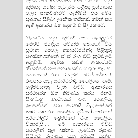
ආකාරයට කියන්නේ නම් රංගනය යනු
කුමක්ද යන්න පැවැත්ම පිළිබඳ ප්‍රශ්නයක්
ලෙස සාකච්ඡාවට ගැනීමයි. එය මෙම
ප්‍රශ්නය පිළිබඳ ලාංකික කථිකාව ගමන් කර
ඇති ආකාරය මත පදනම් ව සිදු කෙරේ.
‘රූපණය යනු කුමක්’ යන ගැටලුවට
මෙරට ජනප්‍රිය මෙන්ම බොහෝ විට
ප්‍රධාන පෙලේ න්‍යායධරයින්ද පිළිතුරු
ගොඩනගන්නේ ඒ ඒ රංග විධි ක්‍රමවලට
අනුවයි. නැවත තවත් ආකාරයට
කියන්නේ නම් නොයෙක් රංග ගුරු කුල හා
නොයෙක් රංග වැඩමුළු පවත්වන්නන්,
රංගනය යනු යථාර්ථවාදී, ශෛලිගත, ගැමි,
බ්‍රේෂ්ටියානු වැනි විවිධ ආකාරයේ
පරමාදර්ශ මත තීරණය කරයි. එනම්
සිංහබාහු නාට්‍යයේ රංග ශෛලිය,
ඉබ්සන්ගේ හෝ ටෙනසි විලියම්ස්ගේ
නාට්‍යයක රංග ශෛලිය, දාරියෝ ෆෝ හෝ
බර්ටෝල්ට් බ්‍රේෂ්ට්ගේ රංග ශෛලිය,
විකාරූපී….. මේ ආකාරයේ විවිධ
ශෛලීන් තුළ දක්නට ලැබෙන රූපණ
විධික්‍රම රූපණය යනු මෙයයි යන්න