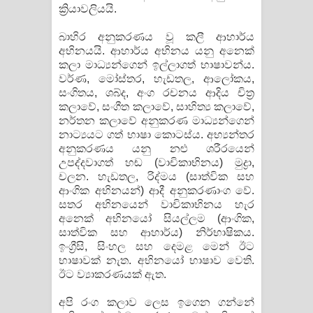
ක්‍රියාවලියයි.
බාහිර අනුකරණය වූ කලී ආහාර්ය
අභිනයයි. ආහාර්ය අභිනය යනු අනෙක්
කලා මාධ්‍යන්ගෙන් ඉල්ලාගත් භාෂාවන්ය.
වර්ණ, මෝස්තර, හැඩතල, ආලෝකය,
සංගිතය, ශබ්ද, අංග රචනය ආදිය චිත්‍ර
කලාවේ, සංගීත කලාවේ, සාහිත්‍ය කලාවේ,
නර්තන කලාවේ අනුකරණ මාධ්‍යන්ගෙන්
නාට්‍යයට ගත් භාෂා කොටස්ය. අභ්‍යන්තර
අනුකරණය යනු නළු ශරීරයෙන්
උපද්දවාගත් හඬ (වාචිකාභිනය) මුද්‍රා,
චලන. හැඩතල, රිද්මය (සාත්වික සහ
ආංගික අභිනයන්) ආදී අනුකරණාංග වේ.
සතර අභිනයෙන් වාචිකාභිනය හැර
අනෙක් අභිනයෝ සියල්ලම (ආංගික,
සාත්වික සහ ආහාර්ය) නිර්භාෂිකය.
ඉංග්‍රීසි, සිංහල සහ දෙමළ මෙන් ඊට
භාෂාවක් නැත. අභිනයෝ භාෂාව වෙති.
ඊට ව්‍යාකරණයක් ඇත.
අපි රංග කලාව ලෙස ඉගෙන ගන්නේ