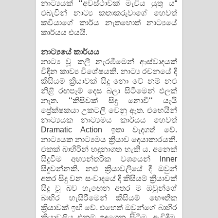
නාට්‍යයක් ‘‘අවස්ථාවක් මැවිය යුතු ය“
එබැවින් නාට්‍ය කතාකරුවාගේ හෙවත්
කවියාගේ කාර්ය නැතහොත් නාට්‍යයේ
කාර්යය එයයි.
නාට්‍යයේ කාර්යය
නාට්‍ය වූ කලී නැරඹීමෙන් ආස්වාදයක්
විඳීන කාව්‍ය විශේෂයකි. නාට්‍ය රචනයේ දී
කිසියම් ක්‍රියාවක් සිදු නො වේ නම් නළු
නිළි රඟපෑම් දෙස බලා සිටීමෙන් ඵලක්
නැත. ‘‘කිසිවක් සිදු නොවී‘‘ යැයි
ප්‍රේක්ෂකයා උකටලී වෙනු ඇත. එහෙයින්
නාට්‍යයක නාට්‍යමය කාර්යය හෙවත්
Dramatic Action ඉතා වැදගත් වේ.
නාට්‍යයක නාට්‍යමය ක්‍රියාව දෙයාකාරයකි.
එකක් බාහිරින් හඳුනාගත හැකි ය. අනෙක්
සිදුවීම අභ්‍යන්තරික වශයෙන් Inner
සිදුවන්නකි. නළු ක්‍රියාවලියේ දී ඔවුන්
අතර සිදු වන සංවාදයේ දී කිසියම් ක්‍රියාවක්
සිදු වූ බව හැඟෙන අතර ම ඔවුන්ගේ
බාහිර හැසිරීමෙන් කිසියම් භෞතික
ක්‍රියාවක් ඉඟි වේ. එහෙත් ඔවුන්ගේ බාහිර
ක්‍රියාවලිය එනම් ඉඳගෙන සිටීම, ඇවිදීම,