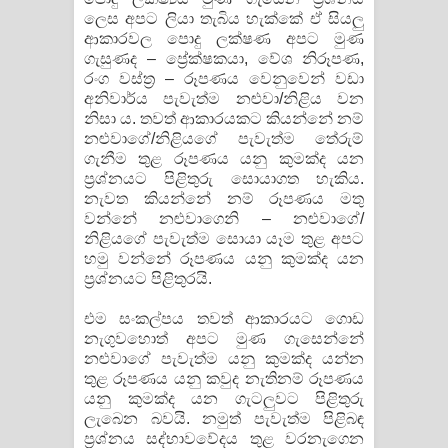
ලෙස අපට ලියා තැබිය හැක්කේ ඒ සියලු
ආකාරවල පොදු ලක්ෂණ අපට මුණ
ගැසුණද – ප්‍රේක්ෂකයා, වේශ නිරූපණ,
රංග වස්ත්‍ර – රූපණය වෙනුවෙන් වඩා
අනිවාර්ය පැවැත්ම නළුවා/නිළිය වන
නිසා ය. තවත් ආකාරයකට කියන්නේ නම්
නළුවාගේ/නිළියගේ පැවැත්ම තේරුම්
ගැනීම තුළ රූපණය යනු කුමක්ද යන
ප්‍රශ්නයට පිළිතුරු සොයාගත හැකිය.
නැවත කියන්නේ නම් රූපණය මතු
වන්නේ නළුවාගෙනි – නළුවාගේ/
නිළියගේ පැවැත්ම සොයා යෑම තුළ අපට
හමු වන්නේ රූපණය යනු කුමක්ද යන
ප්‍රශ්නයට පිළිතුරයි.
එම සංකල්පය තවත් ආකාරයට ගොඩ
නැගුවහොත් අපට මුණ ගැසෙන්නේ
නළුවාගේ පැවැත්ම යනු කුමක්ද යන්න
තුළ රූපණය යනු කවුද නැතිනම් රූපණය
යනු කුමක්ද යන ගැටලුවට පිළිතුරු
ලැබෙන බවයි. නමුත් පැවැත්ම පිළිබඳ
ප්‍රශ්නය සද්භාවවේදය තුළ වරනැගෙන