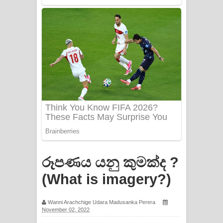
PATHINIYE Song Lyrics - පතිනියනේ
ගීතයේ පද පෙළ
Sorry Sir Song Lyrics - සොරි සර්
ගීතයේ පද පෙළ
Mathaka Aluthin Liyanna Song Lyrics
- මතක අලුතින් ලියන්න ගීතයේ පද පෙළ
Sandak Awith Song Lyrics - සඳක් ඇවිත්
ගීතයේ පද පෙළ
රූපණය යනු කුමක්ද ?
Swetha Sande Song Lyrics - ශ්වේත
(What is imagery?)
සඳේ ගීතයේ පද පෙළ
Wanni Arachchige Udara Madusanka Perera
November 02, 2022
Ma Igili Giya Lyrics - මා ඉගිලී ගියා