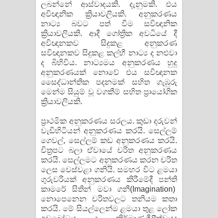
ලබන්නේ ආස්වාදයකි. දැනුමකි. එය
අවිඥානික ක්‍රියාවලියකි. අනුකරණය
නාට්‍ය බවට පත් වීම සවිඥානික
ක්‍රියාවලියකි. ‍ආදී ගෝත්‍රික අවධියේ දී
අවිඥානකව සිදුකළ අනුකරණ
සවිඥානකව සිදුකළ කල්හී නාට්‍ය ද නළුවා
ද බිහිවිය. නාට්‍යමය අනුකරණය හුදු
අනුකරණයක් නොවේ එය සවිඥානක
සෛද්ධාන්තික පදනමක් සහිත ගැඹුරු
මෙන්ම සියුම් වූ වගකීම් සහිත ප්‍රායෝගික
ක්‍රියාවලියකි.
ප්‍රාථමික අනුකරණය සරලය. කුඩා දරුවන්
වැඩිහිටියන් අනුකරණය කරයි. සෙල්ලම්
ගෙවල්, සෙල්ලම් කඩ අනුකරණය කරයි.
චිත්‍රපට බලා ඒවායේ චරිත අනුකරණය
කරයි. සෙල්ලමට අනුකරණය කරන චරිත
ලෙස වෙස්වළා ගනියි. සමහර විට ළමයා
ගුරුවරියක් අනුකරණය කිරීමේදී පන්ති
කාමරේ සිතින් මවා ගනී(Imagination)
නොපෙනෙන චරිතවලට තනියම කතා
කරයි. මේ සියල්ලෙන්ම ළමයා තුළ ලෝක