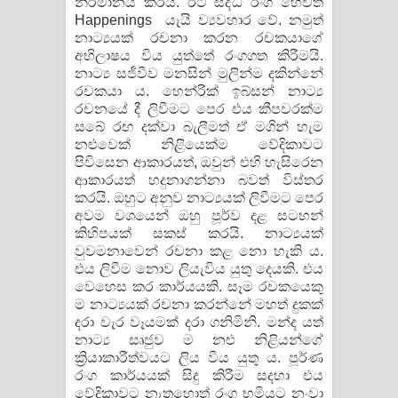
නිර්මානය කරයි. ඊට සිද්ධි රංග හෙවත්
Happenings යැයි ව්‍යවහාර වේ. නමුත්
නාට්‍යයක් රචනා කරන රචකයාගේ
අභිලාෂය විය යුත්තේ රංගගත කිරීමයි.
නාට්‍ය සජීවීව මනසින් මුලින්ම දකින්නේ
රචකයා ය. හෙන්රික් ඉබ්සන් නාට්‍ය
රචනයේ දී ලිවීමට පෙර එය කීපවරක්ම
සබේ රඟ දක්වා බැලීමත් ඒ මගින් හැම
නළුවෙක් නිළියෙක්ම වේදිකාවට
පිවිසෙන ආකාරයත්, ඔවුන් එහි හැසිරෙන
ආකාරයත් හදුනාගන්නා බවත් විස්තර
කරයි. ඔහුට අනුව නාට්‍යයක් ලිවීමට පෙර
අවම වශයෙන් ඔහු පූර්ව දළ සටහන්
කිහිපයක් සකස් කරයි. නාට්‍යයක්
වුවමනාවෙන් රචනා කළ නො හැකි ය.
එය ලිවීම නොව ලියැවිය යුතු දෙයකි. එය
වෙහෙස කර කාර්යයකි. සෑම රචකයෙකු
ම නාට්‍යයක් රචනා කරන්නේ මහත් දුකක්
දරා වැර වෑයමක් දරා ගනිමිනි. මන්ද යත්
නාට්‍ය සෘජුව ම නළු නිළියන්ගේ
ක්‍රියාකාරීත්වයට ලිය විය යුතු ය. පූර්ණ
රංග කාර්යයක් සිදු කිරීම සදහා එය
වේදිකාවට නැතහොත් රංග භූමියට නංවා