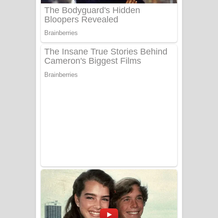
Sanda Babalena Song Lyrics - සඳ
බැබලෙන ගීතයේ පද පෙළ
Adare Wadi Nisa Song Lyrics - ආදරේ
වැඩි නිසා ගීතයේ පද පෙළ
UNUHUMA Song Lyrics - උණුහුම
ගීතයේ පද පෙළ
Katakara Song Lyrics - කටකාර ගීතයේ
පද පෙළ
Tharu Yaye Dilena Song Lyrics - තරු
යායේ දිලෙනා ගීතයේ පද පෙළ
Ow Man Sosa Song Lyrics - ඔව් මං