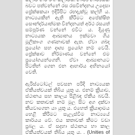
බවට පත්වන්නේ රස රසවින්දනය උදෙසා
ප්‍රේක්ෂකයා ඉදිරිපිට රඟදැක්වූ කල්හි ය.
නාට්‍යයකින් ඇති කිරීමට අපේක්ෂිත
සෞන්දර්යාත්මක වින්දනයත් අර්ථ රසයත්
සම්පූර්ණ වන්නේ එවිට ය. දියුණු
නාට්‍යයක ආඛ්‍යානය ඉක්මවා ගිය
මූලිකාංග ගණනාවක් ඇත. ඒවා ශබ්ද
ප්‍රයෝග සහ දෘශ්‍ය ප්‍රයෝග නම් වෙයි.
ප්‍රේක්ෂාව නිර්මාණය වන්නේ එම
ප්‍රයෝගයන්ගෙනි. ඒවා ආඛ්‍යානයට
පිටතින් ගෙන එන ආහාර්ය අභිනයෝ
වෙති.
ඇරිස්ටෝටල් පවසන පරිදි නාට්‍යයක
ඒකීයත්වයක් තිබිය යුතු ය. එනම් ක්‍රියාව,
ස්ථානය සහ කාලය පිළිබඳ ඒකීය බවයි.
නව කතාවක් නම් මුල සිට අග දක්වා
කියවාගෙන යා යුතු ය. එහෙත් ක්‍රියාදාමය
හෙළි කිරීමට සැලැස්වීම නාට්‍යයේ
කාර්යය වේ. එය කතාවක් කීමට වඩා
ප්‍රබල ය. ඒ සදහා ස්ථානය හා කාල
ඒකීයත්වයක් තිබිය යුතු ය. . (Unities of