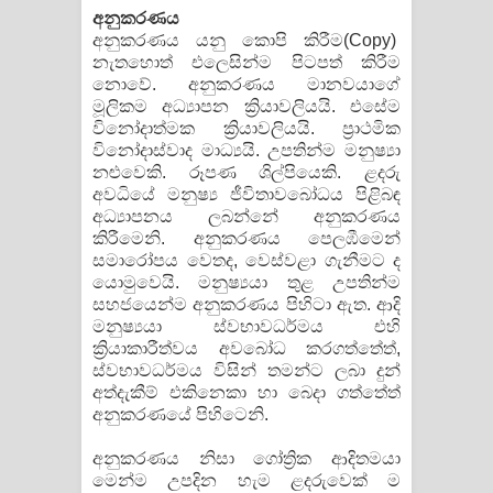
අනුකරණය
අනුකරණය යනු කොපි කිරීම(Copy)
නැතහොත් එලෙසින්ම පිටපත් කිරීම
නොවේ. අනුකරණය මානවයාගේ
මූලිකම අධ්‍යාපන ක්‍රියාවලියයි. එසේම
විනෝදාත්මක ක්‍රියාවලියයි. ප්‍රාථමික
විනෝදාස්වාද මාධ්‍යයි. උපතින්ම මනුෂ්‍යා
නළුවෙකි. රූපණ ශිල්පියෙකි. ළදරු
අවධියේ මනුෂ්‍ය ජීවිතාවබෝධය පිළිබඳ
අධ්‍යාපනය ලබන්නේ අනුකරණය
කිරීමෙනි. අනුකරණය පෙලඹීමෙන්
සමාරෝපය වෙතද, වෙස්වළා ගැනීමට ද
යොමුවෙයි. මනුෂ්‍යයා තුළ උපතින්ම
සහජයෙන්ම අනුකරණය පිහිටා ඇත. ආදි
මනුෂ්‍යයා ස්වභාවධර්මය එහි
ක්‍රියාකාරීත්වය අවබෝධ කරගත්තේත්,
ස්වභාවධර්මය විසින් තමන්ට ලබා දුන්
අත්දැකීම් එකිනෙකා හා බෙදා ගත්තේත්
අනුකරණයේ පිහිටෙනි.
අනුකරණය නිසා ගෝත්‍රික ආදිතමයා
මෙන්ම උපදින හැම ළදරුවෙක් ම