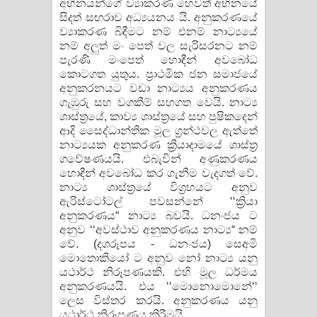
අභිනයන්ගේ ව්‍යාකරණ හෙවත් අභිනයේ
සිදත් සඟරාව අධ්‍යයනය යි. අනුකරණයේ
ව්‍යාකරණ බිඳීමට නම් එනම් නාට්‍යයේ
නම් අලුත් මං පෙත් වල සැරිසරනට නම්
පැරණි මංපෙත් හොඳීන් අවබෝධ
කොටගත යුතුය. ප්‍රාථමික ජන සමාජයේ
අනුකරනයට වඩා නාට්‍යය අනුකරණය
ගැඹුරු සහ වගකීම් සහගත වෙයි. නාට්‍ය
ශාස්ත්‍රයේ, කාව්‍ය ශාස්ත්‍රයේ සහ පුෂිකදෙන්
ආදි සෛද්ධාන්තික මූල ග්‍රන්ථවල ඇත්තේ
නාට්‍යයක අනුකරණ ක්‍රියාදාමයේ ශාස්ත්‍ර
ගවේෂණයයි. එබැවින් අණුකරණය
හොඳීන් අවබෝධ කර ගැනීම වැදගත් වේ.
නාට්‍ය ශාස්ත්‍රයේ විග්‍රහයට අනුව
ඇරිස්ටෝටල් පවසන්නේ ‘‘ක්‍රියා
අනුකරණය“ නාට්‍ය බවයි. ධනංජය ට
අනුව ‘‘අවස්ථාව අනුකරණය නාට්‍ය“ නම්
වේ. (දශරූපය - ධනංජය) සෙඅමි
මොතොකියෝ ට අනුව නෝ නාට්‍ය යනු
යථාර්ථ නිරූපණයකි. එහි මූල ධර්මය
අනුකරණයයි. එය ‘‘මොනොමොනේ‘‘
ලෙස විස්තර කරයි. අනුකරණය යනු
යථාර්ථ නිරූපණය කිරීමයි.