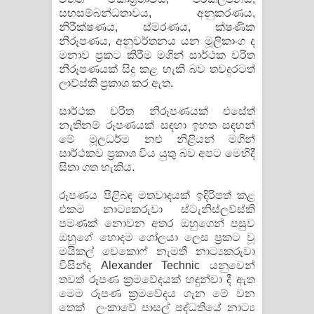
සහසම්බන්ධතාවය, අනුකරණය,
පෙළ
නිරීක්ෂණය, ස්මරණය, ක්ෂණික
නිරූපණය, අනුවර්තනය යන මූලිකාංග ද
මනාව ප්‍රකට කිරීම මගින් සාර්ථක චරිත
නිරූපණයක් සිදු කළ හැකි බව තවදුරටත්
ලාව්ස්කි ප්‍රකාශ කර ඇත.
සාර්ථක චරිත නිරූපණයක් එසේත්
නැතිනම් රූපණයක් සඳහා ඉහත සඳහන්
මේ මූලධර්ම නළු නිළියන් මගින්
සාර්ථකව ප්‍රකාශ විය යුතු බව අපට මෙහිදී
සිතා ගත හැකිය.
රූපණය පිළිබඳ මතවාදයක් ඉදිරිපත් කළ
එකම නාට්‍යකරුවා ස්ටැනිස්ලව්ස්කි
පමණක් නොවන අතර ඔහුගෙන් පසුව
ඔහුගේ හොදම ගෝලයා ලෙස ප්‍රකට වූ
මයිකල් චෙකොෆ් නැමතී නාට්‍යකරුවා
විසින්ද Alexander Technic යනුවෙන්
තවත් රූපණ ක්‍රමවේදයක් හඳුන්වා දී ඇත
මෙම රූපණ ක්‍රමවේදය ගැන මේ වන
තෙක් ලංකාවේ පාසල් පද්ධතියේ නාට්‍ය