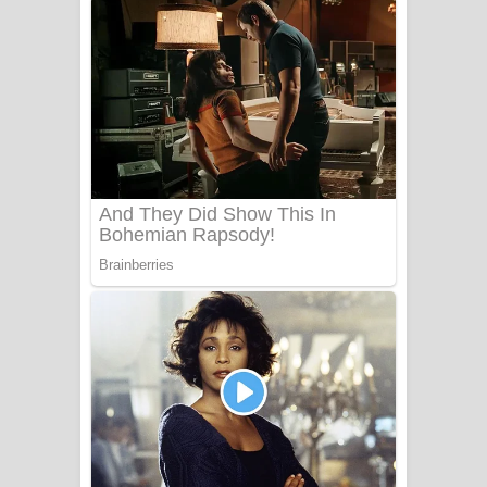
ගීතයේ පද පෙළ
Niwuna Numba Hinda Song Lyrics -
නිවුනා නුඹ හින්දා ගීතයේ පද පෙළ
Numba Dun Aadare Song Lyrics - නුඹ
දුන් ආදරේ ගීතයේ පද පෙළ
Liyamuda Dan Anagathe Song Lyrics
- ලියමුද දැන් අනාගතේ ගීතයේ පද පෙළ
Doni Song Lyrics - දෝණි ගීතයේ පද
පෙළ
Benthara Palame Song Lyrics -
බෙන්තර පාලමේ ගීතයේ පද පෙළ