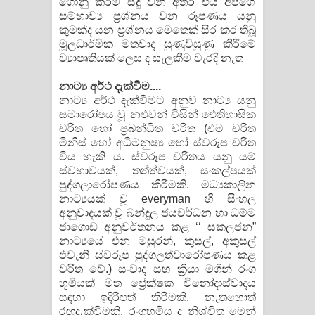
ගොනු කිරීම සිදු වන අතර එය අපගේ
සම්භාව්‍ය ප්‍රශ්නය වන රූපණය යනු
කුමක්ද යන ප්‍රශ්නය මෙතෙක් සිර කර තිබූ
මූලධාර්මික මතවාද සුණුවිසුණු කිරීමේ
ව්‍යාපෘතියක් ලෙස ද සැලකීම වැරදි නැත
නාට්‍ය අර්ථ දැක්වීම....
නාට්‍ය අර්ථ දැක්වීමට අනුව නාට්‍ය යනු
සමාරෝපය වූ නළුවන් විසින් ඓතිහාසික
චරිත හෝ ප්‍රබන්ධිත චරිත (එම චරිත
මිනිස් හෝ අධිමනුෂ්‍ය හෝ ස්වරූප චරිත
විය හැකි ය. ස්වරූප චරිතය යනු යම්
ස්වභාවයක්, තත්ත්වයක්, සංකල්පයක්
පුද්ගලාරෝපණය කිරීමකි. මධ්‍යකාලීන
නාට්‍යයක් වූ everyman හි සිංහල
අනුවාදයක් වූ බන්දුල ජයවර්ධන හා ධම්ම
ජාගොඩ අනුවර්තනය කළ ‘‘ සකලජන”
නාට්‍යයේ එන මසුරන්, කුසල්, අකුසල්
එවැනි ස්වරූප පුද්ගලත්වාරෝපණය කළ
චරිත වේ.) සංවාද සහ ක්‍රියා මගින් රංග
භූමියක් මත ප්‍රේක්ෂක විනෝදාස්වාදය
සඳහා ඉදිරිපත් කිරීමකි. නැතහොත්
රඟදැක්වීමකි. රංගභූමිය ද නිශ්චිත මෙන්