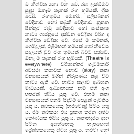
ම නිශ්චිත නො වන වේ. රඟ දැක්වීමට
සුදුසු ඕනෑම තැනක් රංග භූමියකි. ග්‍රීක
රෝම රංගභූමිය මෙන්ම, එලිසබතන්
වේදිකාව, නෝ කබුකි වේදිකාව, නූතන
පින්තූර රාමු වේදිකාව හෝ සංස්කෘත
නාට්‍ය ශාස්ත්‍රයේ දක්වන වේදිකා වර්ග ද
නිශ්චිත වේදිකා වේ. එසේ ම කමතක්,
ගෙමිදුලක්, එළිමහන් භූමියක් හෝ නිවෙස
සාලයක් වුව රංග භූමියක් බවට පත්වේ.
ඕනෑ ම තැනක් රංග භූමියකි. (Theatre is
everywhere) චරිතාන්තර ගැටුම්කාරි
අවස්ථා කතාවක් නොව (story) කතා
වින්‍යාසයක් මගින් නිරූපණය කළ විට
නාට්‍ය ඇති වේ. නාට්‍ය කලාව ආඛ්‍යාන
මාධ්‍යයකි. ආඛ්‍යානයක් නම් එහි අංග
හතරක් තිබිය යුතු වේ. එනම් කතා
වින්‍යාසයක් එනම් සිදුවීම් පෙළක් පැවතිය
යුතු ය. කථකයෙකු (නළුවෙකු) සිටිය යුතු
ය. එම කථකයා එය ප්‍රකාශ කරන දෘෂ්ටි
කෝණයක් තිබිය යුතු ය. කතාන්දරය අසා
සිටින අසන්නෙකු නැතහොත්
ප්‍රේක්ෂකයෙකු සිටිය යුතු ය. නළුවා හෝ