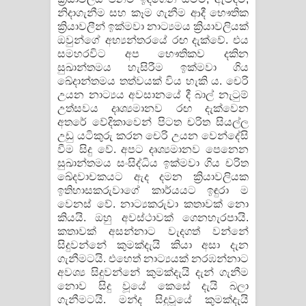
නිදාගැනීම සහ කෑම ගැනීම ආදී භෞතික
ක්‍රියාවලීන් ඉක්මවා නාට්‍යමය ක්‍රියාවලියක්
ඔවුන්ගේ අභ්‍යන්තරයේ රඟ දැක්වේ. එය
සමහරවිට අප භෞතිකව දකින
සුඛාන්තමය හැසිරීම ඉක්මවා ගිය
ඛේදාන්තමය තත්වයක් විය හැකි ය. චෙරි
උයන නාට්‍යය අවසානයේ දී බාල් නැටුම්
උත්සවය දෘශ්‍යමානව රඟ දැක්වෙන
අතරේ වේදිකාවෙන් පිටත චරිත සියල්ල
උඩු යටිකුරු කරන චෙරි උයන වෙන්දේසි
වීම සිදු වේ. අපට දෘශ්‍යමානව පෙනෙන
සුඛාන්තමය සංසිද්ධිය ඉක්මවා ගිය චරිත
ඛේදවාචකයට ඇද දමන ක්‍රියාවලියක
ඉතිහාසකරුවාගේ කාර්යයට ඉඳුරා ම
වෙනස් වේ. නාට්‍යකරුවා කතාවක් නො
කියයි. ඔහු අවස්ථාවක් ගෙනහැරපායි.
කතාවක් අසන්නාට වැදගත් වන්නේ
සිදුවන්නේ කුමක්දැයි කියා අසා දැන
ගැනීමටයි. එහෙත් නාට්‍යයක් නරඹන්නාට
අවශ්‍ය සිදුවන්නේ කුමක්දැයි දැන් ගැනීම
නොව සිදු වූයේ කෙසේ දැයි බලා
ගැනීමටයි. මන්ද සිදුවූයේ කුමක්දැයි