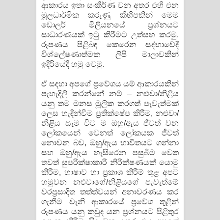
ආකාරය ඉතා සංකීර්ණ වන අතර එහි එන
මූලධාර්මික කරුණු කිහිපකින් මෙම
ඩොලර් මිලියනයේ ප්‍රශ්නයට
සාධාරණයක් ඉටු කිරීමට උත්සහ කරමු.
රූපණය පිළිබඳ කෙරෙන සද්භාවේදී
විශ්ලේෂණාත්මක ලිපි මාලාවකින්
ඉදිරියේදී හමු වෙමු.
ඒ සඳහා අපගේ ප්‍රවේශය යම් ආකාරයකින්
පැහැදිලි කරන්නේ නම් – නළුවා/නිළිය
යනු තම මනස මූලික කරගත් පැවැත්මක්
ලෙස හැඳින්වීම ප්‍රතික්ෂේප කිරීම, නළුවා/
නිළිය සෑම විට ම ඔහු/ඇය ජීවත් වන
ලෝකයෙන් වෙනත් ලෝකයක ජීවත්
නොවන බව, ඔහු/ඇය භාවිතයට ගන්නා
සහ ඔහු/ඇය හැසිරෙන පසුබිම වෙත
තවත් සුපරික්ෂාකාරී නිරීක්ෂණයක් යොමු
කිරීම, භාෂාව හා ප්‍රකාශ කිරීම් තුළ අපට
හමුවන නළුවාගේ/නිළියගේ පැවැත්මේ
වරප්‍රසාදිත තත්ත්වයන් අනාවරණය කර
ගැනීම වැනි ආකාරයේ ප්‍රවේශ තුළින්
රූපණය යනු කවුද යන ප්‍රශ්නයට පිළිතුර