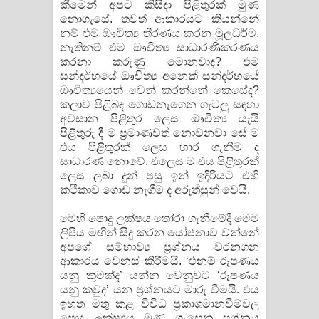
කීමෙන් අපට කිසිදා පිළිතුරක් මුණ
නොගැසේ. තවත් ආකාරයට කියන්නේ
නම් එම ඖචිත්‍ය තීරණය කරන මූලධර්ම,
නැතිනම් එම ඖචිත්‍ය සාධාරණීකරණය
කරනා කරුණු මොනවාද? එම
සන්දර්භයේ ඖචිත්‍ය අනෙක් සන්දර්භයේ
ඖචිත්‍යයෙන් වෙන් කරන්නේ කෙසේද?
කලාව පිළිබඳ ගොඩනැගෙන ගැටලු සඳහා
අවසාන පිළිතුර ලෙස ඖචිත්‍ය යැයි
පිළිතුරු දී ම ප්‍රමාණවත් නොවනවා සේ ම
එය පිළිතුරක් ලෙස භාර ගැනීම ද
සාධාරණ නොවේ. එලෙස ම එය පිළිතුරක්
ලෙස ලබා දුන් පසු ඉන් ඉදිරියට එහි
කථිකාව ගොඩ නැගීම ද අරුත්සුන් වෙයි.
මෙහි පොදු ලක්ෂය තෝරා ගැනීමේදී මෙම
ලිපිය මඟින් සිදු කරන යෝජනාව වන්නේ
අපගේ සම්භාව්‍ය ප්‍රශ්නය වරනගන
ආකාරය වෙනස් කිරීමයි. ‘එනම් රූපණය
යනු කුමක්ද’ යන්න වෙනුවට ‘රූපණය
යනු කවුද’ යන ප්‍රශ්නයට මාරු වීමයි. එය
ඉහත මතු කළ විවිධ ප්‍රකාශමානවීම්වල
පොදු ලක්ෂ්‍යය මුණ ගැසෙන ප්‍රශ්නය