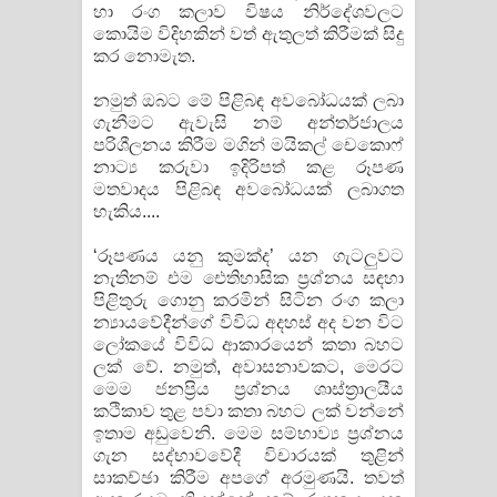
හා රංග කලාව විෂය නිර්දේශවලට
කොයිම විදිහකින් වත් ඇතුලත් කිරීමක් සිදු
කර නොමැත.
නමුත් ඔබට මේ පිළිබඳ අවබෝධයක් ලබා
ගැනීමට ඇවැසි නම් අන්තර්ජාලය
පරිශීලනය කිරීම මගින් මයිකල් චෙකොෆ්
නාට්‍ය කරුවා ඉදිරිපත් කළ රූපණ
මතවාදය පිළිබඳ අවබෝධයක් ලබාගත
හැකිය....
‘රූපණය යනු කුමක්ද’ යන ගැටලුවට
නැතිනම් එම ඓතිහාසික ප්‍රශ්නය සඳහා
පිළිතුරු ගොනු කරමින් සිටින රංග කලා
න්‍යායවේදීන්ගේ විවිධ අදහස් අද වන විට
ලෝකයේ විවිධ ආකාරයෙන් කතා බහට
ලක් වේ. නමුත්, අවාසනාවකට, මෙරට
මෙම ජනප්‍රිය ප්‍රශ්නය ශාස්ත්‍රාලයීය
කථිකාව තුළ පවා කතා බහට ලක් වන්නේ
ඉතාම අඩුවෙනි. මෙම සම්භාව්‍ය ප්‍රශ්නය
ගැන සද්භාවවේදී විචාරයක් තුළින්
සාකච්ඡා කිරීම අපගේ අරමුණයි. තවත්