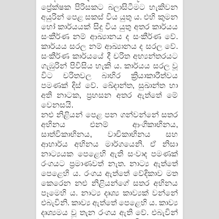
ප්‍රේක්ෂක පිරිසකට බලාසිටීමට හැකිවන
අයුරින් පෙළ සකස් විය යුතු ය. එහි කුමන
හෝ කාර්යයක් සිදු විය යුතු අතර කාර්යය
සංකීර්ණ නම් ආඛ්‍යානය ද සංකීර්ණ වේ.
කාර්යය සරල නම් ආඛ්‍යානය ද සරල වේ.
සංකීර්ණ කාර්යයේ දී චරිත අභ්‍යන්තරයට
ගැඹුරින් පිවිසිය හැකි ය. කාර්යය සරල වූ
විට චරිතවල බාහිර ක්‍රියාකාරීත්වය
පමණක් දිස් වේ. ඛේදාන්ත, සුඛාන්ත හා
අති නාටක, ප්‍රහසන අතර ඇත්තේ මේ
වෙනසයි.
නළු නිළියන් පෙළ පන ගන්වන්නේ සතර
අභිනය එනම් ආංගිකාභිනය,
සාත්විකාභිනය, වාචිකාභිනය සහ
ආහාර්ය අභිනය මාර්ගයෙනි. ඒ නිසා
නාට්‍යයක පෙළෙහි ඇති සංවාද පමණක්
රංගයට ප්‍රමාණවත් නැත. නාට්‍ය ඇත්තේ
පෙළෙහි ය. රංගය ඇත්තේ වේදිකාව මත
කෙරෙන නළු නිළියන්ගේ සතර අභිනය
පෑමෙහි ය. නාට්‍ය දෘශ්‍ය කාව්‍යක් වන්නේ
එබැවිනි. කාව්‍ය ඇත්තේ පෙළෙහි ය. කාව්‍ය
දෘශ්‍යමය වූ තැන රංගය ඇති වේ. එබැවින්