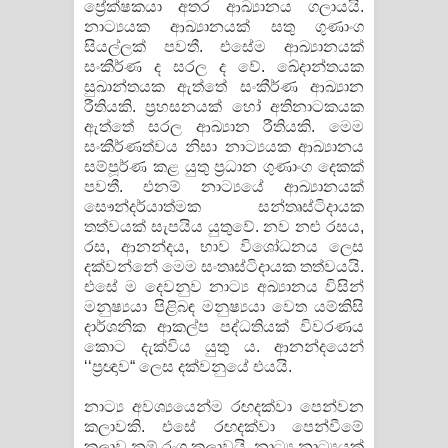
ප්‍රේක්ෂකයා අතර ආඛ්‍යානය ගලායයි.
නාට්‍යයක ආඛ්‍යානයක් සතු ගුණාංග
සියල්ලක් පවතී. එසේම ආඛ්‍යානයක්
සංකීර්ණ ද සරල ද වේ. ඛේදාන්තයක
සුඛාන්තයක ඇත්තේ සංකීර්ණ ආඛ්‍යාන
රීතියකි. ප්‍රහසනයක් හෝ අතිනාටකයක
ඇත්තේ සරල ආඛ්‍යාන රීතියකි. මෙම
සංකීර්ණත්වය නිසා නාට්‍යයක ආඛ්‍යානය
සම්පූර්ණ කළ යුතු ප්‍රධාන ගුණාංග දෙකක්
පවතී. එනම් නාට්‍යයේ ආඛ්‍යානයක්
සෞන්දර්යාත්මක සන්තෘස්ටිදායක
තත්වයක් සැපයිය යුතුවේ. නව නළු රසය,
රස, ආනන්දය, භාව විශෝධනය ලෙස
දක්වන්නේ මෙම සංතෘස්ටිදායක තත්වයයි.
එසේ ම දෙවනුව නාට්‍ය අඛ්‍යානය විසින්
මනුෂ්‍යයා පිළිබඳ මනුෂ්‍යයා වෙත යම්කිසි
දාර්ශනික ආකල්ප පද්ධතියක් විවරණය
කොට දැක්විය යුතු ය. ආනන්දයෙන්
‘‘ප්‍රඥාව“ ලෙස දක්වනුයේ එයයි.
නාට්‍ය අවශ්‍යයෙන්ම රඟදක්වා පෙන්වන
කලාවකි. එසේ රඟදක්වා පෙන්වීමේ
කලාව නම් රංග කලාවයි. නාට්‍ය නාට්‍යයක්