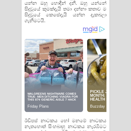
යන්න ඔහු හොඳීන් දනී. ඔහු යන්නේ
සිදුවූයේ කුමක්දැයි තමා දන්නා කතාව ම
සිදුවූයේ කෙසේදැයි යන්න දැකබලා
ගැනීමටයි.
ඊඩිපස් නාටකය හෝ මනමේ නාටකය
නැතහොත් සිංහබාහු නාටකය නැරඹීමට