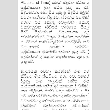
Place and Time) යමක් සිදුවන ස්ථානය
ප්‍රේක්ෂකයා දැන සිටිය යුතු ය. එහි
සිද්ධවෙන, හෝ විය යුතු දෑ සිද්ධිය තුළින්
වටහා ගැනීමට සිදු වේ. ස්ථානය පමණක්
නොව එය කෙබඳු වෙලාවක, කෙබඳු
වකවානුවක (ඊඩිපස් නාට්‍යයේ සියලු
සිද්ධි සිදුවන්නේ වසංගතයක උග්‍ර
අවස්ථාවට රට මුහුණ දී තිබෙන පසුබිමක
ය. ඊඩිපස් නාට්‍ය ගැඹුරින් රසවිඳීමට නම්
වසංගතයේ භයානක තත්ත්වය
ප්‍රේක්ෂකයා අවබෝධ කරගත යුතු වේ. )
සිදුවන්නේ ද යන්න ප්‍රේක්ෂකයා දැනගත
යුතු වේ.
නාට්‍යයක් රචනා කරන්නේ රංග ගත
කිරීමට මිස කියවීමට නො වේ. එහෙත්
දියුණු රංග කලාවක් සහිත රංග
සංස්කෘතියක් සහිත අවකාශයක දී විශිෂ්ට
නළු නිලියන් එක්ව පෙළ කියවීම ද සිදු
වේ. සමහර විට සංගීතය ද ශබ්ද ප්‍රයෝග ද ,
විචිත්‍රත්වය ද සහිතව කෙරෙන මෙම පෙළ
කියවීමක් වින්දනාත්මක පරිසරයක්