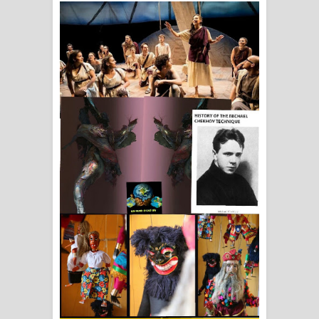
ගීතයේ පද පෙළ
Ras Balan Song Lyrics - රැස් බලන්
ගීතයේ පද පෙළ
Hoda sihiyen Song Lyrics - හොද
සිහියෙන් ගීතයේ පද පෙළ
Awanken Song Lyrics - අවංකෙන්
ගීතයේ පද පෙළ
Pa Sina Song Lyrics - පෑ සිනා ගීතයේ
පද පෙළ
Pemwanthiye Song Lyrics -
පෙම්වන්තියේ ගීතයේ පද පෙළ