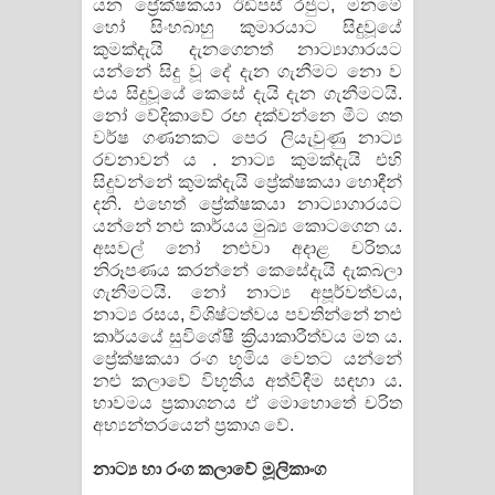
යන ප්‍රේක්ෂකයා ඊඩිපස් රජුට, මනමේ
හෝ සිංහබාහු කුමාරයාට සිදුවූයේ
කුමක්දැයි දැනගෙනත් නාට්‍යාගාරයට
යන්නේ සිදු වූ දේ දැන ගැනීමට නො ව
එය සිදුවූයේ කෙසේ දැයි දැන ගැනීමටයි.
නෝ වේදිකාවේ රඟ දක්වන්නෙ මීට ශත
වර්ෂ ගණනකට පෙර ලියැවුණු නාට්‍ය
රචනාවන් ය . නාට්‍ය කුමක්දැයි එහි
සිදුවන්නේ කුමක්දැයි ප්‍රේක්ෂකයා හොඳීන්
දනි. එහෙත් ප්‍රේක්ෂකයා නාට්‍යාගාරයට
යන්නේ නළු කාර්යය මුඛ්‍ය කොටගෙන ය.
අසවල් නෝ නළුවා අදාළ චරිතය
නිරූපණය කරන්නේ කෙසේදැයි දැකබලා
ගැනීමටයි. නෝ නාට්‍ය අපූර්වත්වය,
නාට්‍ය රසය, විශිෂ්ටත්වය පවතින්නේ නළු
කාර්යයේ සුවිශේෂී ක්‍රියාකාරීත්වය මත ය.
ප්‍රේක්ෂකයා රංග භූමිය වෙතට යන්නේ
නළු කලාවේ විභූතිය අත්විඳීම සඳහා ය.
භාවමය ප්‍රකාශනය ඒ මොහොතේ චරිත
අභ්‍යන්තරයෙන් ප්‍රකාශ වේ.
නාට්‍ය හා රංග කලාවේ මූලිකාංග