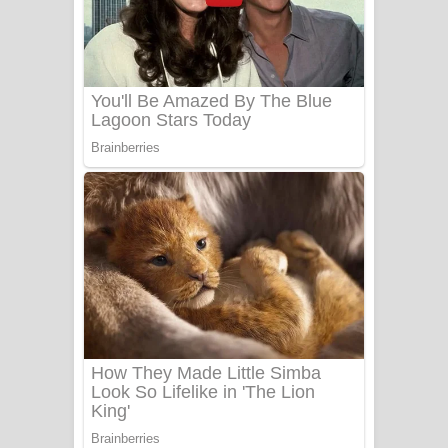
සෝසා ගීතයේ පද පෙළ
Heavy Weight Song Lyrics
Aye Lanweela Song Lyrics - ආයේ
ලංවීලා ගීතයේ පද පෙළ
Ala purannata Song Lyrics - ආල
පුරන්නට ගීතයේ පද පෙළ
FEVER DREAM Lyrics - Alex Warren
BTS : Hooligan Lyrics
Apa Hamuwee Song Lyrics - අප හමුවී
ගීතයේ පද පෙළ