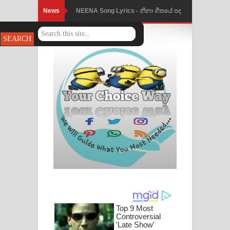
News
Ahimi Wimai Himi Song Lyrics - අහිමි
විමයි හිමි ගීතයේ පද පෙළ
Mathaka Parana Song Lyrics - මතක
පාරනා ගීතයේ පද පෙළ
Nimnadhen Song Lyrics - නිම්නාදෙන්
ගීතයේ පද පෙළ
Obamai Mage Adare Song Lyrics -
ඔබමයි මගේ ආදරේ ගීතයේ පද පෙළ
Pansal Gihin Song Lyrics - පන්සල් ගිහිං
ගීතයේ පද පෙළ
Ankeliya Song Lyrics - අංකෙළිය ගීතයේ