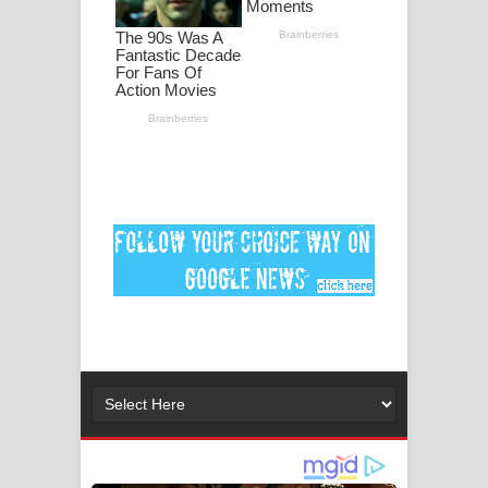
පද පෙළ
DEAR GOD Song Lyrics - ඩියර් ගෝඩ්
ගීතයේ පද පෙළ
MANAMALA KATHA Song Lyrics -
මනමාල කතා ගීතයේ පද පෙළ
Dai Dai Lyrics - Shakira, Burna Boy |
2026 football world cup song lyrics
Lassana Amma Song Lyrics - ලස්සන
අම්මා ගීතයේ පද පෙළ
Gemak Deela Song Lyrics - ගේමක් දීලා