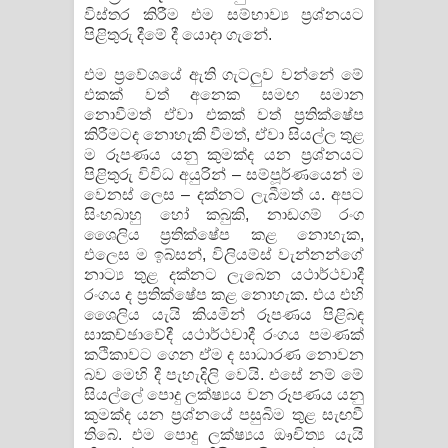
විස්තර කිරීම එම සම්භාව්‍ය ප්‍රශ්නයට
පිළිතුරු දීමේ දී යොදා ගැනේ.
එම ප්‍රවේශයේ ඇති ගැටලුව වන්නේ මේ
එකක් වත් අනෙක සමඟ සමාන
නොවීමත් ඒවා එකක් වත් ප්‍රතික්ෂේප
කිරීමටද නොහැකි වීමත්, ඒවා සියල්ල තුළ
ම රූපණය යනු කුමක්ද යන ප්‍රශ්නයට
පිළිතුරු විවිධ අයුරින් – සම්පූර්ණයෙන් ම
වෙනස් ලෙස – දක්නට ලැබීමත් ය. අපට
සිංහබාහු හෝ කබුකි, නාඩගම් රංග
ශෛලිය ප්‍රතික්ෂේප කළ නොහැක,
එලෙස ම ඉබ්සන්, විලියම්ස් වැන්නන්ගේ
නාට්‍ය තුළ දක්නට ලැබෙන යථාර්ථවාදී
රංගය ද ප්‍රතික්ෂේප කළ නොහැක. එය එහි
ශෛලිය යැයි කියමින් රූපණය පිළිබඳ
සාකච්ඡාවේදී යථාර්ථවාදී රංගය පමණක්
කථිකාවට ගෙන ඒම ද සාධාරණ නොවන
බව මෙහි දී පැහැදිලි වෙයි. එසේ නම් මේ
සියල්ලේ පොදු ලක්ෂ්‍යය වන රූපණය යනු
කුමක්ද යන ප්‍රශ්නයේ පසුබිම තුළ සැඟවී
තිබේ. එම පොදු ලක්ෂ්‍යය ඖචිත්‍ය යැයි