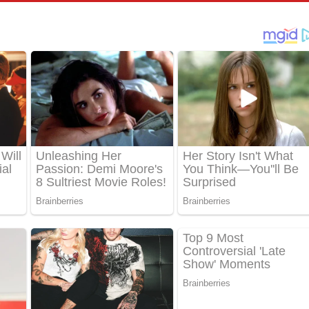
් අනාගතේ ගීතයේ පද පෙළ
තයේ පද පෙළ
 පද පෙළ
තයේ පද පෙළ
 ගීතයේ පද පෙළ
ද පෙළ