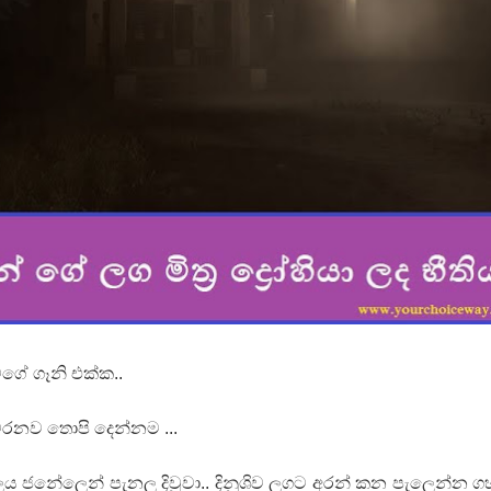
ද පෙළ
ද පෙළ
ද පෙළ
ේ ගෑනි එක්ක..
 පද පෙළ
රනව තොපි දෙන්නම ...
ය ජනේලෙන් පැනල දිවුවා.. දිනූශිව ලගට අරන් කන පැලෙන්න 