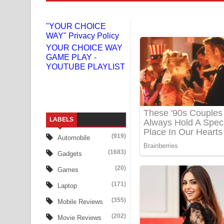
Liyamuda Dan Anagathe Song Lyrics - ලියමුද දැන
"YOUR CHOICE
WAY" Privacy Policy
Doni Song Lyrics - දෝණි ගීතයේ පද පෙළ
YOUR CHOICE WAY
GAME PLAY -
Benthara Palame Song Lyrics - බෙන්තර පාලමේ ගී
YOUTUBE PLAYLIST
Sanda Babalena Song Lyrics - සඳ බැබලෙන ගීතයේ
Adare Wadi Nisa Song Lyrics - ආදරේ වැඩි නිසා ගී
LABELS
UNUHUMA Song Lyrics - උණුහුම ගීතයේ පද පෙළ
(919)
Automobile
Katakara Song Lyrics - කටකාර ගීතයේ පද පෙළ
(1683)
Gadgets
Tharu Yaye Dilena Song Lyrics - තරු යායේ දිලෙනා
(20)
Games
(171)
Laptop
Ow Man Sosa Song Lyrics - ඔව් මං සෝසා ගීතයේ ප
(355)
Mobile Reviews
Heavy Weight Song Lyrics
(202)
Movie Reviews