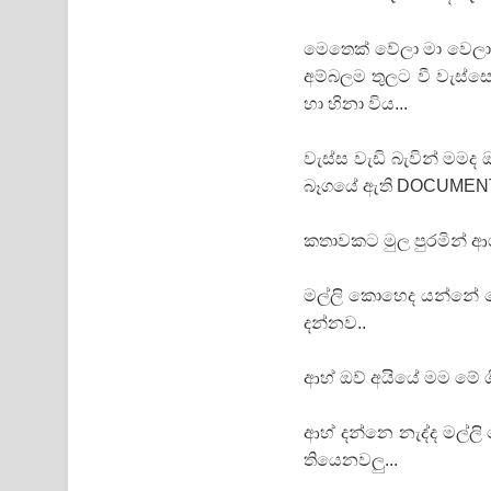
මෙතෙක් වේලා මා වෙලා 
අම්බලම තුලට වී වැස්සෙ
හා හිනා විය...
වැස්ස වැඩි බැවින් මමද
බෑගයේ ඇති DOCUMENTS
කතාවකට මුල පුරමින් ආග
මල්ලි කොහෙද යන්නේ ම
දන්නව..
ආහ් ඔව් අයියේ මම මේ ග
ආහ් දන්නෙ නැද්ද මල්ල
තියෙනවලු...