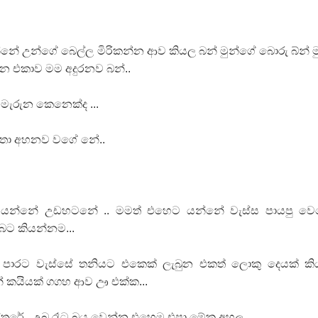
න්නේ උන්ගේ බෙල්ල මිරිකන්න ආව කියල බන් මුන්ගේ බොරු බ්න් ම
 එකාව මම අදුරනව බන්..
ැරුන කෙනෙක්ද ...
කතා අහනව වගේ නේ..
 යන්නේ උඩහටනේ .. මමත් එහෙට යන්නේ වැස්ස පායපු වෙ
බට කියන්නම...
පාරට වැස්සේ තනියට එකෙක් ලැබුන එකත් ලොකු දෙයක් කි
න් කයියක් ගගහ ආව ඌ එක්ක...
ස්තරේ.. උබ රෑට බය වෙන්න එහෙම එපා මේක අහල..