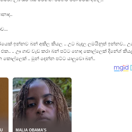
ොනාද..
ව...
ාරයෙක් ඉන්නව බන් අකිල කියල .. උට බැදල ලමයිනුත් ඉන්නව.. 
 එක.. .. ඌ ගාව වැඩ කරා බන් පට්ට හොද කොල්ලෙක් දිනේශ් කියල
කොල්ලෙක් .. මුන් දෙන්න පට්ට යාලුවො බන්..