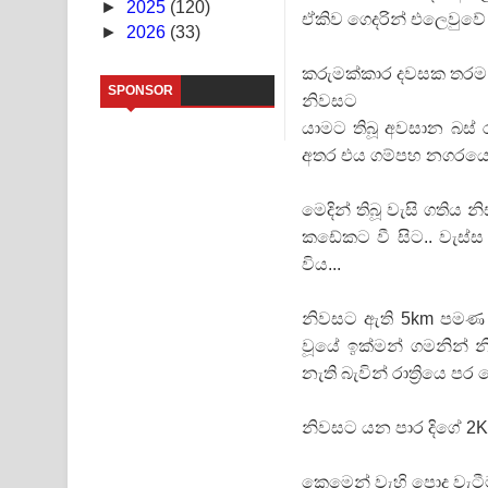
►
2025
(120)
ඒකිව ගෙදරින් එලෙවුවේ 
►
2026
(33)
Sandata Duka Hithila Song Lyrics - සඳට දුක හිතිලා
කරුමක්කාර දවසක තරම 
Sihina Song Lyrics - සිහින ගීතයේ පද පෙළ
SPONSOR
නිවසට
යාමට තිබූ අවසාන බස්
Father Song Lyrics - ෆාදර් ගීතයේ පද පෙළ
අතර එය ගම්පහ නගරයෙන් 
Dannawada Mawa Song Lyrics - දන්නවාද මාව ගීත
මෙදින් තිබූ වැසි ගතිය 
NEENA Song Lyrics - නීනා ගීතයේ පද පෙළ
කඩේකට වී සිට.. වැස්
විය...
Ahimi Wimai Himi Song Lyrics - අහිමි විමයි හිමි ගී
Mathaka Parana Song Lyrics - මතක පාරනා ගීතයේ
නිවසට ඇති 5km පමණ ද
වූයේ ඉක්මන් ගමනින් 
නැති බැවින් රාත්‍රියෙ 
නිවසට යන පාර දිගේ 2KM
කෙමෙන් වැහි පොද වැටීම