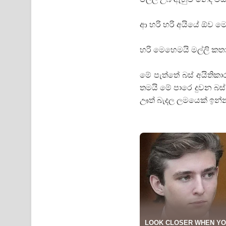
ආ හරි හරි අයියේ ඕව ම
හරි මෙහෙමයි මල්ලි කතා
මේ පැත්තේ බස් අයිතික
තමයි මේ පාරෙ දුවන බස්
ඌත් බැදල ලමයෙක් ඉන්න 