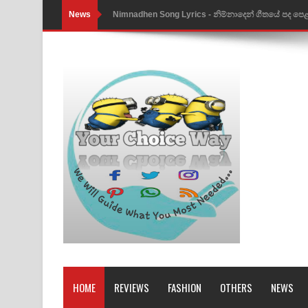
News
Nimnadhen Song Lyrics - නිම්නාදෙන් ගීතයේ පද පෙ
Obamai Mage Adare Song Lyrics - ඔබමයි මගේ ආද
Pansal Gihin Song Lyrics - පන්සල් ගිහිං ගීතයේ පද ප
Ankeliya Song Lyrics - අංකෙළිය ගීතයේ පද පෙළ
DEAR GOD Song Lyrics - ඩියර් ගෝඩ් ගීතයේ පද පෙ
MANAMALA KATHA Song Lyrics - මනමාල කතා ගී
Dai Dai Lyrics - Shakira, Burna Boy | 2026 footbal
Lassana Amma Song Lyrics - ලස්සන අම්මා ගීතයේ
Gemak Deela Song Lyrics - ගේමක් දීලා ගීතයේ පද 
Niwuna Numba Hinda Song Lyrics - නිවුනා නුඹ හින
HOME
REVIEWS
FASHION
OTHERS
NEWS
Numba Dun Aadare Song Lyrics - නුඹ දුන් ආදරේ ග