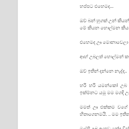
හප්පට එහෙමද...
ඔව් බන් හුගක් උන් කිය
මේ කියන හොල්මන කියන
එහෙමද ඌ මොනාවෙලා ම
ආහ් උබලත් හොල්මන් 
ඔව් ඉතින් දන්නෙ නැද්ද..
හරි හරි යමන්කෝ උබ
ඉක්ම්නට යමු මම මගදි උ
මමත් ඌ එක්කම වගේ 
හිතාගෙනමයි. .. මම ඉති
මල්ලි උබ ඇහුව නේද වි