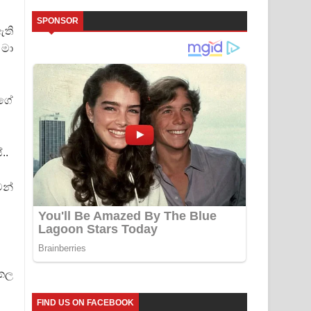
SPONSOR
ඇති
 මා
මගේ
..
මන්
ැකල
FIND US ON FACEBOOK