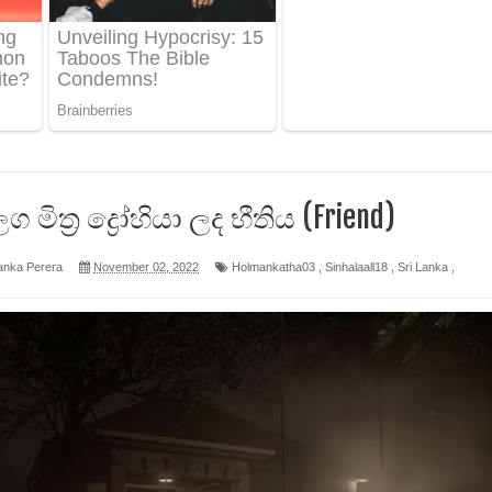
 පෙළ
ද පෙළ
ෙළ
ිත්‍ර ද්‍රෝහියා ලද භීතිය (Friend)
anka Perera
November 02, 2022
Holmankatha03
,
Sinhalaall18
,
Sri Lanka
,
න් ලියන්න ගීතයේ පද පෙළ
පෙළ
 පෙළ