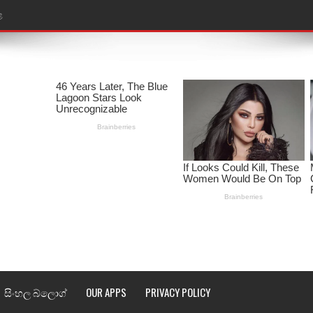
ළ
රේ ගීතයේ පද පෙළ
ෙළ
ළ
තයේ පද පෙළ
l world cup song lyrics
 පද පෙළ
පෙළ
්දා ගීතයේ පද පෙළ
සිංහල බ්ලොග්
OUR APPS
PRIVACY POLICY
ීතයේ පද පෙළ