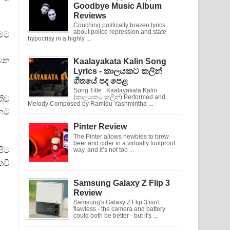
Goodbye Music Album
Reviews
Couching politically brazen lyrics
about police repression and state
 මට
hypocrisy in a highly ...
 වන
Kaalayakata Kalin Song
Lyrics - කාලයකට කලින්
ගීතයේ පද පෙළ
Song Title : Kaalayakata Kalin
(කාලයකට කලින්) Performed and
තිව
Melody Composed by Ramidu Yashmintha ...
්නට
Pinter Review
The Pinter allows newbies to brew
beer and cider in a virtually foolproof
පිට
way, and it’s not too ...
තවී
Samsung Galaxy Z Flip 3
Review
Samsung's Galaxy Z Flip 3 isn't
flawless - the camera and battery
could both be better - but it's ...