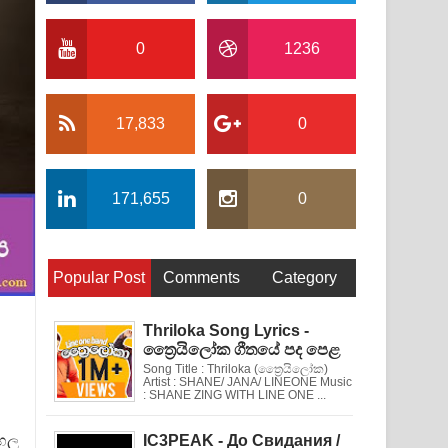
0
1236
17,833
0
171,655
0
Popular Post
Comments
Category
Thriloka Song Lyrics -
ත්‍රෛයිලෝක ගීතයේ පද පෙළ
Song Title : Thriloka (ත්‍රෛයිලෝක)
Artist : SHANE/ JANA/ LINEONE Music
: SHANE ZING WITH LINE ONE ...
IC3PEAK - До Свидания /
ගහල