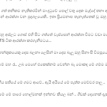
ගත් තනිකම නැතිකරමින් මා දුටුවේ පොල් වතු දෙක මැද්දේ තනා 
න් ආරක්ශා වන පුදගලයෙකි.. ඉතා ප්‍රියමනාප තැනැත්තෙක් වූ ඔහු
 ඔහු අස්ලට ගොස් එහි සිට ගත්තේ වැස්සෙන් ආරක්ශා වීමට වඩා 
 ටික ආරක්ශා කරගැනීමටය...
න්තුකයෙකු දෙස බලනා ලෙසින් මා දෙස බැලූ ඔහු සිනා සී විමසූයේ
ේ මහ රෑ.. උබ මෙහේ එකෙක්නම් වෙන්න බෑ මොකද මේ ගම්ම 
ිය සතියේ මේ ගමට ආවේ.. ඇයි අයියේ මේ පැත්ත මෙච්චර පාලු ..
ි මේ මේ පාරෙ හොල්මනක් ඉන්නව කියල බන් .. ගිඩක් දෙනෙක් ද