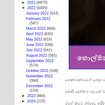
►
2021
(6975)
Ras Balan Song Lyrics - රැස් බලන් ගීතයේ පද පෙළ
▼
2022
(6405)
January 2022
(543)
Hoda sihiyen Song Lyrics - හොද සිහියෙන් ගීතයේ ප
February 2022
(587)
Awanken Song Lyrics - අවංකෙන් ගීතයේ පද පෙළ
March 2022
(666)
April 2022
(630)
Pa Sina Song Lyrics - පෑ සිනා ගීතයේ පද පෙළ
May 2022
(616)
June 2022
Pemwanthiye Song Lyrics - පෙම්වන්තියේ ගීතයේ ප
(586)
July 2022
(542)
Manobhawa Song Lyrics - මනෝභව ගීතයේ පද පෙළ
August 2022
(565)
September 2022
Akahe Indala Song Lyrics - ආකාහේ ඉඳලා ගීතයේ ප
(574)
October 2022
(548)
Raawaya Song Lyrics - රාවය ගීතයේ පද පෙළ
November 2022
යකෝ තෝ මගේ ගෙදර මග
(394)
Saddeta Denna Song Lyrics - සද්දෙට දෙන්න ගීතයේ
.
December 2022
(154)
තොපි දෙන්නම පලයන් ම
Kaalaya Song Lyrics - කාලය ගීතයේ පද පෙළ
►
2023
(668)
►
2024
(215)
මගේ කටේ ශබ්දෙට අකිල
Aramuna Song Lyrics - අරමුණ ගීතයේ පද පෙළ