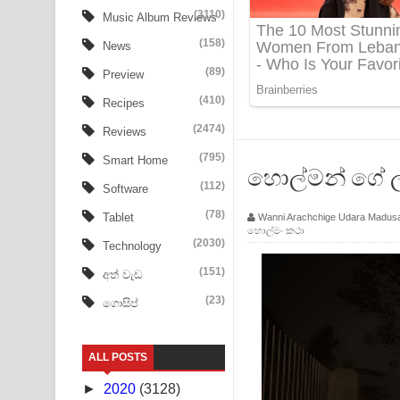
Aye Lanweela Song Lyrics - ආයේ ලංවීලා ගීතයේ පද
(3110)
Music Album Reviews
(158)
Ala purannata Song Lyrics - ආල පුරන්නට ගීතයේ ප
News
(89)
Preview
FEVER DREAM Lyrics - Alex Warren
(410)
Recipes
BTS : Hooligan Lyrics
(2474)
Reviews
Apa Hamuwee Song Lyrics - අප හමුවී ගීතයේ පද ප
(795)
Smart Home
හොල්මන් ගේ ලග ම
(112)
Software
PATHINIYE Song Lyrics - පතිනියනේ ගීතයේ පද පෙළ
(78)
Tablet
Wanni Arachchige Udara Madus
හොල්මං කථා
Sorry Sir Song Lyrics - සොරි සර් ගීතයේ පද පෙළ
(2030)
Technology
Mathaka Aluthin Liyanna Song Lyrics - මතක අලුති
(151)
අත් වැඩ
(23)
ගොසිප්
Sandak Awith Song Lyrics - සඳක් ඇවිත් ගීතයේ පද 
Swetha Sande Song Lyrics - ශ්වේත සඳේ ගීතයේ පද
ALL POSTS
Ma Igili Giya Lyrics - මා ඉගිලී ගියා ගීතයේ පද පෙළ
►
2020
(3128)