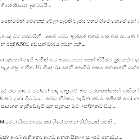
හිතේ තියෙන දුකටමයි...
 ගීතයේ පද පෙළ
පෙන්වමින් මෙතෙක් වේලා පැවති වැස්ස පහව ගියේ කෙසේ හෝ
 රතයද මග හරවමිනි.. අපේ ගමට ඇත්තේ එකම එක බස් රථයක්
රාත්‍රී 6.50ට අවසන් වාරය ගමන් ගනී...
යේ පද පෙළ
නිසා කුඩයක් නැති බැවින් මට බසය වෙත ගමන් කිරීමට ක්‍රමයක් නැ
ස පැයූ පසු හනික දිව ගියද මා පෙනි පෙනිම බසය නොපෙනී යන
තයේ පද පෙළ
 පද පෙළ
ුර මට යාමට වන්නේ පාද යාත්‍රාවේ බව වටහාගත්තෙන් හනික 
නිවසට ලගා වීමටය... මෙම නිවසට පැමින තවම සතියක් හෝ ග
පර සොයාගත හැකිවේදැයි යන සැකයද මට උපදින්නට විය...
 පමන ගියද මා පසු කර ගියේ වාහන කිහිපයක් පමනි...
ක්ද ඇරබී ඇති අතර ඇගට දැනුන සීතලද සුලුපටු නොවීය...