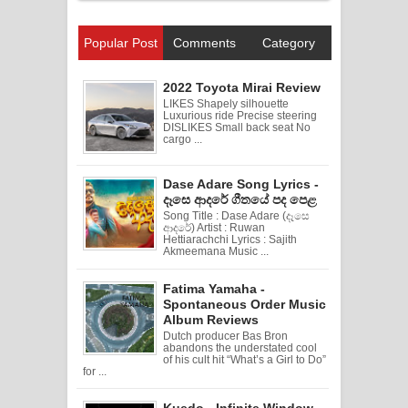
Popular Post
Comments
Category
2022 Toyota Mirai Review
LIKES Shapely silhouette
Luxurious ride Precise steering
DISLIKES Small back seat No
cargo ...
Dase Adare Song Lyrics -
දෑසෙ ආදරේ ගීතයේ පද පෙළ
Song Title : Dase Adare (දෑසෙ
ආදරේ) Artist : Ruwan
Hettiarachchi Lyrics : Sajith
Akmeemana Music ...
Fatima Yamaha -
Spontaneous Order Music
Album Reviews
Dutch producer Bas Bron
abandons the understated cool
of his cult hit “What’s a Girl to Do”
for ...