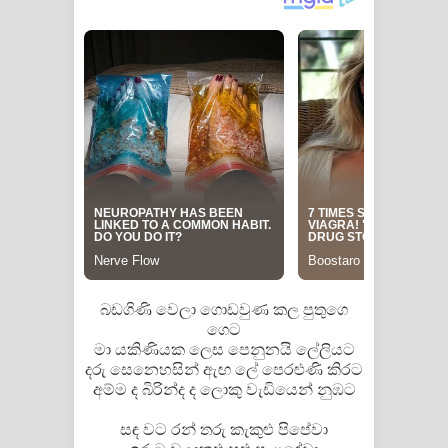
Pemwanthiye Song Lyrics -
පෙම්වන්තියේ ගීතයේ පද පෙළ
Manobhawa Song Lyrics - මනෝභව
ගීතයේ පද පෙළ
Akahe Indala Song Lyrics - ආකාහේ
ඉඳලා ගීතයේ පද පෙළ
Raawaya Song Lyrics - රාවය ගීතයේ
බඩගිණි වෙලා ගොඩවුණ කල පුතුගෙ
ගෙට
පද පෙළ
මා යකිණියක ලෙස පෙනුනයි ලේලියට
දරු සෙනෙහසින් ඇඟ ලේ පෙරළුණි කිරට
Saddeta Denna Song Lyrics - සද්දෙට
අම්ම ද බිරින්ද ද ලොකු වැඩියෙන් නුඹට
දෙන්න ගීතයේ පද පෙළ
සඳ වට රන් තරු කැකුළු පිපේවා