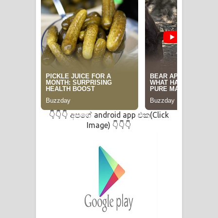
දන්නවාද මාව ගීතයේ පද පෙළ
අපගේ android app එක(Click
👇👇👇
Image)
👇👇👇