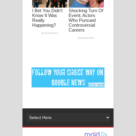
ගීතයේ පද පෙළ
Ankeliya Song Lyrics - අංකෙළිය ගීතයේ
පද පෙළ
DEAR GOD Song Lyrics - ඩියර් ගෝඩ්
ගීතයේ පද පෙළ
MANAMALA KATHA Song Lyrics -
මනමාල කතා ගීතයේ පද පෙළ
Dai Dai Lyrics - Shakira, Burna Boy |
2026 football world cup song lyrics
Lassana Amma Song Lyrics - ලස්සන