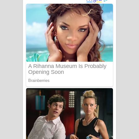
අම්මා ගීතයේ පද පෙළ
Gemak Deela Song Lyrics - ගේමක් දීලා
ගීතයේ පද පෙළ
Niwuna Numba Hinda Song Lyrics -
නිවුනා නුඹ හින්දා ගීතයේ පද පෙළ
Numba Dun Aadare Song Lyrics - නුඹ
දුන් ආදරේ ගීතයේ පද පෙළ
Liyamuda Dan Anagathe Song Lyrics
- ලියමුද දැන් අනාගතේ ගීතයේ පද පෙළ
Doni Song Lyrics - දෝණි ගීතයේ පද
පෙළ