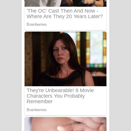
Benthara Palame Song Lyrics -
බෙන්තර පාලමේ ගීතයේ පද පෙළ
Sanda Babalena Song Lyrics - සඳ
බැබලෙන ගීතයේ පද පෙළ
Adare Wadi Nisa Song Lyrics - ආදරේ
වැඩි නිසා ගීතයේ පද පෙළ
UNUHUMA Song Lyrics - උණුහුම
ගීතයේ පද පෙළ
Katakara Song Lyrics - කටකාර ගීතයේ
පද පෙළ
Tharu Yaye Dilena Song Lyrics - තරු