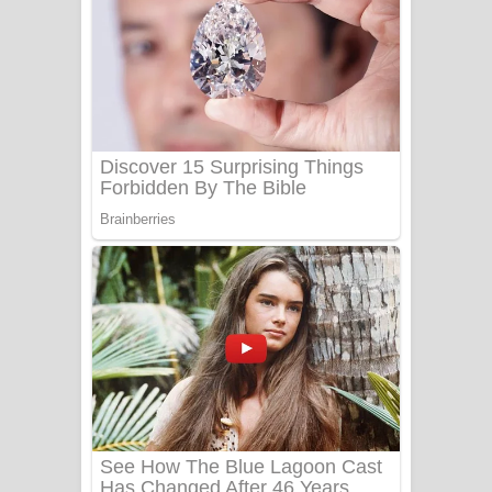
යායේ දිලෙනා ගීතයේ පද පෙළ
Ow Man Sosa Song Lyrics - ඔව් මං
සෝසා ගීතයේ පද පෙළ
Heavy Weight Song Lyrics
Aye Lanweela Song Lyrics - ආයේ
ලංවීලා ගීතයේ පද පෙළ
Ala purannata Song Lyrics - ආල
පුරන්නට ගීතයේ පද පෙළ
FEVER DREAM Lyrics - Alex Warren
BTS : Hooligan Lyrics