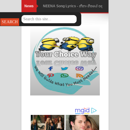
News
NEENA Song Lyrics - නීනා ගීතයේ පද
පෙළ
Ahimi Wimai Himi Song Lyrics - අහිමි
විමයි හිමි ගීතයේ පද පෙළ
Mathaka Parana Song Lyrics - මතක
පාරනා ගීතයේ පද පෙළ
Nimnadhen Song Lyrics - නිම්නාදෙන්
ගීතයේ පද පෙළ
Obamai Mage Adare Song Lyrics -
ඔබමයි මගේ ආදරේ ගීතයේ පද පෙළ
Pansal Gihin Song Lyrics - පන්සල් ගිහිං