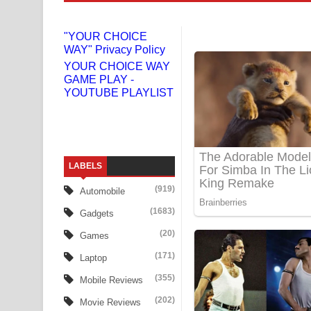
Doni Song Lyrics - දෝණි ගීතයේ පද පෙළ
"YOUR CHOICE
WAY" Privacy Policy
Benthara Palame Song Lyrics - බෙන්තර පාලමේ ගී
YOUR CHOICE WAY
GAME PLAY -
Sanda Babalena Song Lyrics - සඳ බැබලෙන ගීතයේ
YOUTUBE PLAYLIST
Adare Wadi Nisa Song Lyrics - ආදරේ වැඩි නිසා ගී
UNUHUMA Song Lyrics - උණුහුම ගීතයේ පද පෙළ
LABELS
Katakara Song Lyrics - කටකාර ගීතයේ පද පෙළ
(919)
Automobile
Tharu Yaye Dilena Song Lyrics - තරු යායේ දිලෙනා
(1683)
Gadgets
Ow Man Sosa Song Lyrics - ඔව් මං සෝසා ගීතයේ ප
(20)
Games
(171)
Laptop
Heavy Weight Song Lyrics
(355)
Mobile Reviews
Aye Lanweela Song Lyrics - ආයේ ලංවීලා ගීතයේ පද
(202)
Movie Reviews