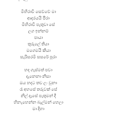
මිහිරාවී සෙව්වේ මා
ආදරයයි පීරා
මිහිරාවී පැතුවා සේ
ලග ඉන්නම්
පායා
තුරුලේ තියා
මගෙමයි කියා
සැරිසරමි සසරේ පුරා
හද ගැස්මත් පවා
දැනෙනා නිසා
ඔය හදට තව ලං වුනා
රෑ අහසේ තරුවක් සේ
නිල් දෑසේ පැතුමන් දී
හිනැහෙන්න බැල්මන් හෙලා
මා දිහා