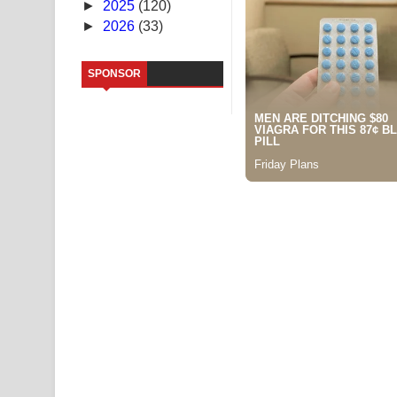
►
2025
(120)
►
2026
(33)
Sihina Song Lyrics - සිහින ගීතයේ පද පෙළ
Father Song Lyrics - ෆාදර් ගීතයේ පද පෙළ
SPONSOR
Dannawada Mawa Song Lyrics - දන්නවාද මාව ගීත
NEENA Song Lyrics - නීනා ගීතයේ පද පෙළ
Ahimi Wimai Himi Song Lyrics - අහිමි විමයි හිමි ගී
Mathaka Parana Song Lyrics - මතක පාරනා ගීතයේ
Nimnadhen Song Lyrics - නිම්නාදෙන් ගීතයේ පද පෙ