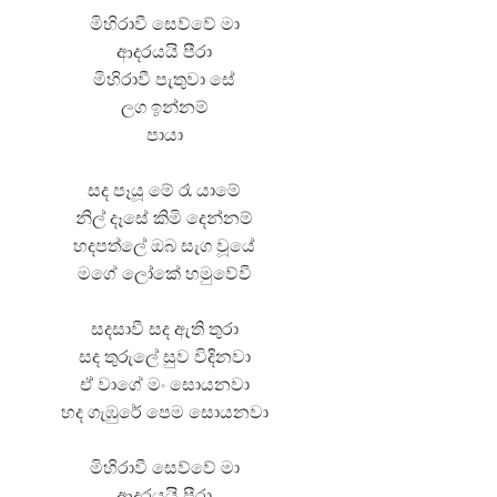
මිහිරාවී සෙව්වේ මා
ආදරයයි පීරා
මිහිරාවී පැතුවා සේ
ලග ඉන්නම්
පායා
සද පෑයූ මේ රෑ යාමේ
නිල් දෑසේ කිමි දෙන්නම්
හදපත්ලේ ඔබ සැග වූයේ
මගේ ලෝකේ හමුවේවී
සදසාවී සද ඇති තුරා
සද තුරුලේ සුව විදිනවා
ඒ වාගේ මං සොයනවා
හද ගැඹුරේ පෙම සොයනවා
මිහිරාවී සෙව්වේ මා
ආදරයයි පීරා