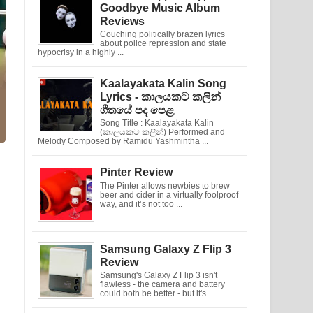
Goodbye Music Album
Reviews
Couching politically brazen lyrics
about police repression and state
hypocrisy in a highly ...
Kaalayakata Kalin Song
Lyrics - කාලයකට කලින්
ගීතයේ පද පෙළ
Song Title : Kaalayakata Kalin
(කාලයකට කලින්) Performed and
Melody Composed by Ramidu Yashmintha ...
Pinter Review
The Pinter allows newbies to brew
beer and cider in a virtually foolproof
way, and it’s not too ...
Samsung Galaxy Z Flip 3
Review
Samsung's Galaxy Z Flip 3 isn't
flawless - the camera and battery
could both be better - but it's ...