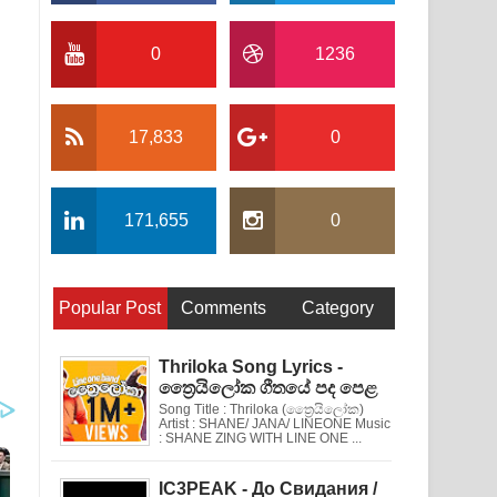
0
1236
17,833
0
171,655
0
Popular Post
Comments
Category
Thriloka Song Lyrics -
ත්‍රෛයිලෝක ගීතයේ පද පෙළ
Song Title : Thriloka (ත්‍රෛයිලෝක)
Artist : SHANE/ JANA/ LINEONE Music
: SHANE ZING WITH LINE ONE ...
IC3PEAK - До Свидания /