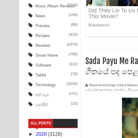
Ala purannata Song Lyrics - ආල පුරන්නට ගීතයේ ප
(3110)
Music Album Reviews
(158)
FEVER DREAM Lyrics - Alex Warren
News
(89)
Preview
BTS : Hooligan Lyrics
(410)
Recipes
Apa Hamuwee Song Lyrics - අප හමුවී ගීතයේ පද ප
(2474)
Reviews
PATHINIYE Song Lyrics - පතිනියනේ ගීතයේ පද පෙළ
(795)
Smart Home
Sada Payu Me Ra
(112)
Software
Sorry Sir Song Lyrics - සොරි සර් ගීතයේ පද පෙළ
ගීතයේ පද පෙ
(78)
Tablet
Mathaka Aluthin Liyanna Song Lyrics - මතක අලුති
(2030)
Technology
Wanni Arachchige Udara Madus
රොමේෂ් සුගතපාල මහත්මා
,
සිංදු 
Sandak Awith Song Lyrics - සඳක් ඇවිත් ගීතයේ පද 
(151)
අත් වැඩ
(23)
ගොසිප්
Swetha Sande Song Lyrics - ශ්වේත සඳේ ගීතයේ පද
Ma Igili Giya Lyrics - මා ඉගිලී ගියා ගීතයේ පද පෙළ
ALL POSTS
Ras Balan Song Lyrics - රැස් බලන් ගීතයේ පද පෙළ
►
2020
(3128)