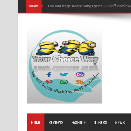
News
Obamai Mage Adare Song Lyrics - ඔබමයි මගේ ආද
Pansal Gihin Song Lyrics - පන්සල් ගිහිං ගීතයේ පද ප
Ankeliya Song Lyrics - අංකෙළිය ගීතයේ පද පෙළ
DEAR GOD Song Lyrics - ඩියර් ගෝඩ් ගීතයේ පද පෙ
MANAMALA KATHA Song Lyrics - මනමාල කතා ගී
Dai Dai Lyrics - Shakira, Burna Boy | 2026 footbal
Lassana Amma Song Lyrics - ලස්සන අම්මා ගීතයේ
Gemak Deela Song Lyrics - ගේමක් දීලා ගීතයේ පද 
Niwuna Numba Hinda Song Lyrics - නිවුනා නුඹ හින
Numba Dun Aadare Song Lyrics - නුඹ දුන් ආදරේ ග
HOME
REVIEWS
FASHION
OTHERS
NEWS
Liyamuda Dan Anagathe Song Lyrics - ලියමුද දැන