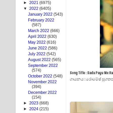
►
2021
(6975)
Hoda sihiyen Song Lyrics - හොද සිහියෙන් ගීතයේ ප
▼
2022
(6405)
January 2022
(543)
Awanken Song Lyrics - අවංකෙන් ගීතයේ පද පෙළ
February 2022
(587)
Pa Sina Song Lyrics - පෑ සිනා ගීතයේ පද පෙළ
March 2022
(666)
April 2022
(630)
Pemwanthiye Song Lyrics - පෙම්වන්තියේ ගීතයේ ප
May 2022
(616)
June 2022
Manobhawa Song Lyrics - මනෝභව ගීතයේ පද පෙළ
(586)
July 2022
(542)
Akahe Indala Song Lyrics - ආකාහේ ඉඳලා ගීතයේ ප
August 2022
(565)
September 2022
Raawaya Song Lyrics - රාවය ගීතයේ පද පෙළ
(574)
Song Title : Sada Payu Me 
October 2022
(548)
ගායනය : රොමේෂ් සුගත
Saddeta Denna Song Lyrics - සද්දෙට දෙන්න ගීතයේ
November 2022
(394)
Kaalaya Song Lyrics - කාලය ගීතයේ පද පෙළ
December 2022
(154)
Aramuna Song Lyrics - අරමුණ ගීතයේ පද පෙළ
►
2023
(668)
►
2024
(215)
Sandata Duka Hithila Song Lyrics - සඳට දුක හිතිලා