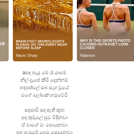
යේ පද පෙළ
තයේ පද පෙළ
aසඳ පෑයූ මේ රෑ යාමේ
 පද පෙළ
නිල් දෑසේ කිමි දෙන්නම්
ළ
හදපත්ලේ ඔබ සැග වූයේ
මගේ ලෝකේ හමුවේවී
සදසාවී සද ඇති තුරා
සද තුරුලේ සුව විදිනවා
ඒ වාගේ මං සොයනවා
හද ගැඹුරේ පෙම සොයනවා