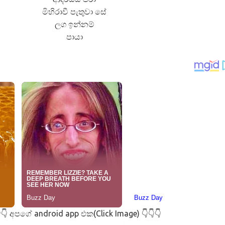
මිහිරාවී පැතුවා සේ
ලග ඉන්නම්
පායා
අපගේ android app එක(Click Image)
👇
👇👇👇