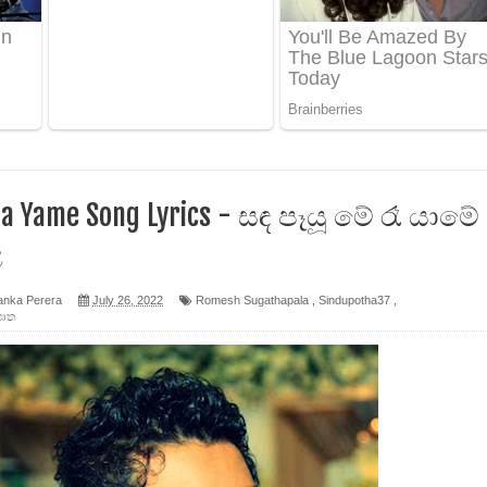
ද පෙළ
ෙළ
a Yame Song Lyrics - සඳ පෑයූ මේ රෑ යාමේ
ළ
න් ලියන්න ගීතයේ පද පෙළ
anka Perera
July 26, 2022
Romesh Sugathapala
,
Sindupotha37
,
පොත
පෙළ
 පෙළ