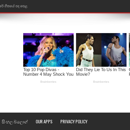
රේ ගීතයේ පද පෙළ
ෙළ
ළ
තයේ පද පෙළ
l world cup song lyrics
 පද පෙළ
පෙළ
්දා ගීතයේ පද පෙළ
ීතයේ පද පෙළ
සිංහල බ්ලොග්
OUR APPS
PRIVACY POLICY
් අනාගතේ ගීතයේ පද පෙළ