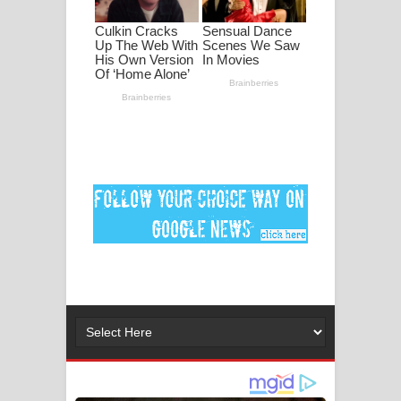
පද පෙළ
DEAR GOD Song Lyrics - ඩියර් ගෝඩ්
ගීතයේ පද පෙළ
MANAMALA KATHA Song Lyrics -
මනමාල කතා ගීතයේ පද පෙළ
Dai Dai Lyrics - Shakira, Burna Boy |
2026 football world cup song lyrics
Lassana Amma Song Lyrics - ලස්සන
අම්මා ගීතයේ පද පෙළ
Gemak Deela Song Lyrics - ගේමක් දීලා