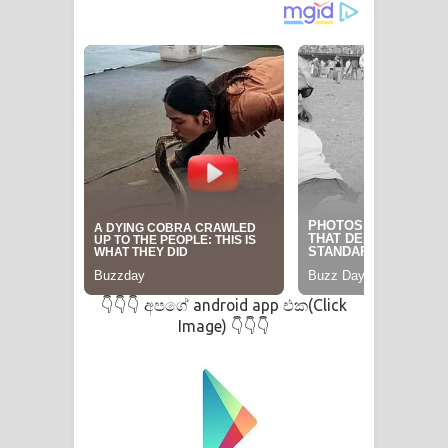
පෙළ
අපගේ android app එක(Click
👇👇👇
Image)
👇👇👇