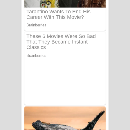
Sanda Babalena Song Lyrics - සඳ
බැබලෙන ගීතයේ පද පෙළ
Adare Wadi Nisa Song Lyrics - ආදරේ
වැඩි නිසා ගීතයේ පද පෙළ
UNUHUMA Song Lyrics - උණුහුම
ගීතයේ පද පෙළ
Katakara Song Lyrics - කටකාර ගීතයේ
පද පෙළ
Tharu Yaye Dilena Song Lyrics - තරු
යායේ දිලෙනා ගීතයේ පද පෙළ
Ow Man Sosa Song Lyrics - ඔව් මං