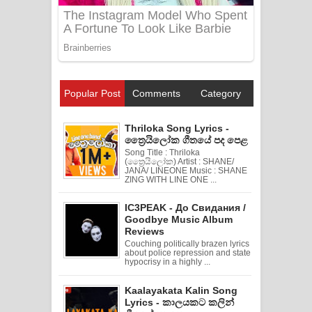
Popular Post
Comments
Category
Thriloka Song Lyrics -
ත්‍රෛයිලෝක ගීතයේ පද පෙළ
Song Title : Thriloka
(ත්‍රෛයිලෝක) Artist : SHANE/
JANA/ LINEONE Music : SHANE
ZING WITH LINE ONE ...
IC3PEAK - До Свидания /
Goodbye Music Album
Reviews
Couching politically brazen lyrics
about police repression and state
hypocrisy in a highly ...
Kaalayakata Kalin Song
Lyrics - කාලයකට කලින්