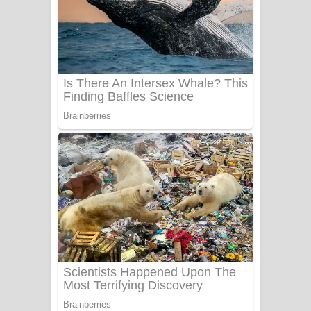
සෝසා ගීතයේ පද පෙළ
Heavy Weight Song Lyrics
Aye Lanweela Song Lyrics - ආයේ
ලංවීලා ගීතයේ පද පෙළ
Ala purannata Song Lyrics - ආල
පුරන්නට ගීතයේ පද පෙළ
FEVER DREAM Lyrics - Alex Warren
BTS : Hooligan Lyrics
Apa Hamuwee Song Lyrics - අප හමුවී
ගීතයේ පද පෙළ