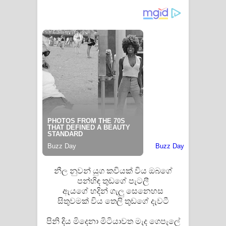
Manobhawa Song Lyrics - මනෝභව
ගීතයේ පද පෙළ
Akahe Indala Song Lyrics - ආකාහේ
ඉඳලා ගීතයේ පද පෙළ
Raawaya Song Lyrics - රාවය ගීතයේ
පද පෙළ
Saddeta Denna Song Lyrics - සද්දෙට
දෙන්න ගීතයේ පද පෙළ
නීල නුවන් යුග කවියක් විය ඔබගේ
පන්හිඳ තුඩගේ පැටලී
Kaalaya Song Lyrics - කාලය ගීතයේ පද
ඇයගේ හදින් ගැලු සෙනෙහස
සිතුවමක් විය තෙලි තුඩගේ දැවටී
පෙළ
පිනි දිය මිදෙනා මිටියාවත මැද ගෙපැලේ