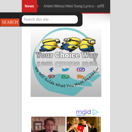
News
Ahimi Wimai Himi Song Lyrics - අහිමි
විමයි හිමි ගීතයේ පද පෙළ
Mathaka Parana Song Lyrics - මතක
පාරනා ගීතයේ පද පෙළ
Nimnadhen Song Lyrics - නිම්නාදෙන්
ගීතයේ පද පෙළ
Obamai Mage Adare Song Lyrics -
ඔබමයි මගේ ආදරේ ගීතයේ පද පෙළ
Pansal Gihin Song Lyrics - පන්සල් ගිහිං
ගීතයේ පද පෙළ
Ankeliya Song Lyrics - අංකෙළිය ගීතයේ