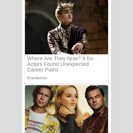
ගීතයේ පද පෙළ
Niwuna Numba Hinda Song Lyrics -
නිවුනා නුඹ හින්දා ගීතයේ පද පෙළ
Numba Dun Aadare Song Lyrics - නුඹ
දුන් ආදරේ ගීතයේ පද පෙළ
Liyamuda Dan Anagathe Song Lyrics
- ලියමුද දැන් අනාගතේ ගීතයේ පද පෙළ
Doni Song Lyrics - දෝණි ගීතයේ පද
පෙළ
Benthara Palame Song Lyrics -
බෙන්තර පාලමේ ගීතයේ පද පෙළ