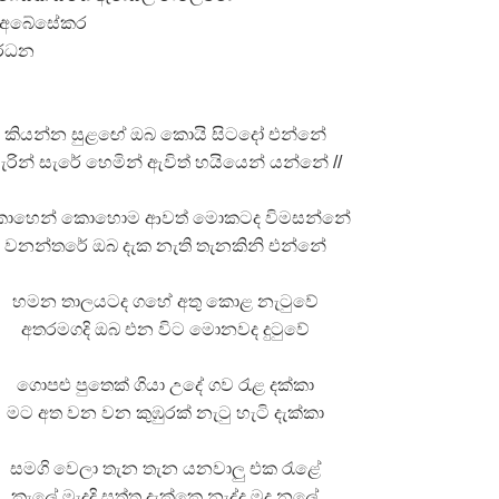
 ගීතයේ පද පෙළ
න අබේසේකර
ර්ධන
කියන්න සුළඟේ ඔබ කොයි සිටදෝ එන්නේ
යේ පද පෙළ
ැරින් සැරේ හෙමින් ඇවිත් හයියෙන් යන්නේ //
ොහෙන් කොහොම ආවත් මොකටද විමසන්නේ
තයේ පද පෙළ
වනන්තරේ ඔබ දැක නැති තැනකිනි එන්නේ
 පද පෙළ
හමන තාලයටද ගහේ අතු කොළ නැටුවේ
අතරමගදි ඔබ එන විට මොනවද දුටුවේ
ගොපළු පුතෙක් ගියා උදේ ගව රැළ දක්කා
මට අත වන වන කුඹුරක් නැටු හැටි දැක්කා
සමගි වෙලා තැන තැන යනවාලු එක රැළේ
කැලේ මැදදි සත්තු දැක්කෙ නැද්ද මද නලේ