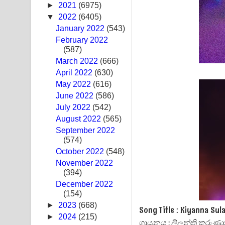
►
2021
(6975)
Hoda sihiyen Song Lyrics - හොද සිහියෙන් ගීතයේ ප
▼
2022
(6405)
January 2022
(543)
Awanken Song Lyrics - අවංකෙන් ගීතයේ පද පෙළ
February 2022
(587)
Pa Sina Song Lyrics - පෑ සිනා ගීතයේ පද පෙළ
March 2022
(666)
April 2022
(630)
Pemwanthiye Song Lyrics - පෙම්වන්තියේ ගීතයේ ප
May 2022
(616)
June 2022
(586)
Manobhawa Song Lyrics - මනෝභව ගීතයේ පද පෙළ
July 2022
(542)
August 2022
(565)
Akahe Indala Song Lyrics - ආකාහේ ඉඳලා ගීතයේ ප
September 2022
(574)
Raawaya Song Lyrics - රාවය ගීතයේ පද පෙළ
October 2022
(548)
November 2022
Saddeta Denna Song Lyrics - සද්දෙට දෙන්න ගීතයේ
(394)
December 2022
Kaalaya Song Lyrics - කාලය ගීතයේ පද පෙළ
(154)
►
2023
(668)
Aramuna Song Lyrics - අරමුණ ගීතයේ පද පෙළ
Song Title : Kiyanna 
►
2024
(215)
ගායනය : ලිලන්ති කරු