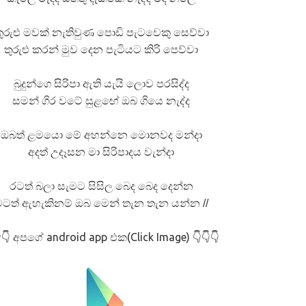
ුරුළු මවක් නැතිවුණ පොඩි පැටවෙකු සෙව්වා
තුරුළු කරන් මුව දෙන පැටියට කිරි පෙව්වා
බුදුන්ගෙ සිරිපා ඇති යැයි ලොව පරසිද්ද
සමන් ගිර වටේ සුළඟේ ඔබ ගියෙ නැද්ද
ඔබත් ළමයො මේ අහන්නෙ මොනවද මන්දා
අදත් උදෑසන මා සිරිපාදය වැන්දා
රටත් බලා සැමට සිසිල බෙද බෙද දෙන්න
ටත් ඇහැකිනම් ඔබ මෙන් තැන තැන යන්න //
අපගේ android app එක(Click Image)
👇
👇👇👇