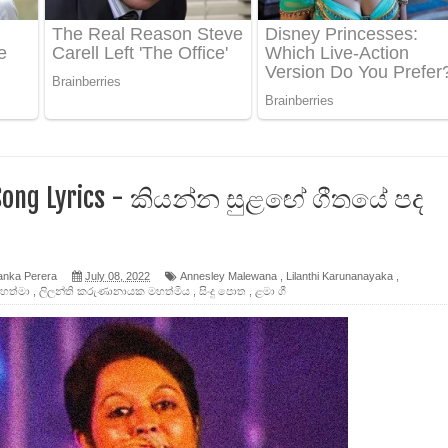
ද පෙළ
ෙළ
 Song Lyrics - කියන්න සුළඟේ ගීතයේ පද
න් ලියන්න ගීතයේ පද පෙළ
anka Perera
July 08, 2022
Annesley Malewana
,
Lilanthi Karunanayaka
,
හත්මා
,
ලිලන්ති කරුණානායක මහත්මිය
,
සිංදු පොත
,
ළමා ගී
පෙළ
 පෙළ