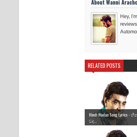
About Wanni Arach
Hey, I'm
reviews
Automob
RELATED POSTS
Hindi Wadan Song Lyrics - හින්
වද...