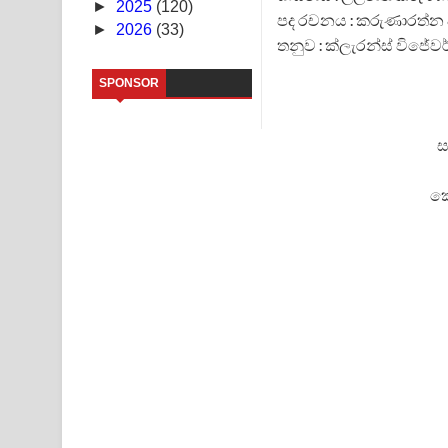
Sandata Duka Hithila Song Lyrics - සඳට දුක හිතිලා
►
2025
(120)
පද රචනය : කරුණාරත්
►
2026
(33)
තනුව : ක්ලැරන්ස් විජේව
Sihina Song Lyrics - සිහින ගීතයේ පද පෙළ
SPONSOR
Father Song Lyrics - ෆාදර් ගීතයේ පද පෙළ
Dannawada Mawa Song Lyrics - දන්නවාද මාව ගීත
ස
NEENA Song Lyrics - නීනා ගීතයේ පද පෙළ
ක
Ahimi Wimai Himi Song Lyrics - අහිමි විමයි හිමි ගී
Mathaka Parana Song Lyrics - මතක පාරනා ගීතයේ