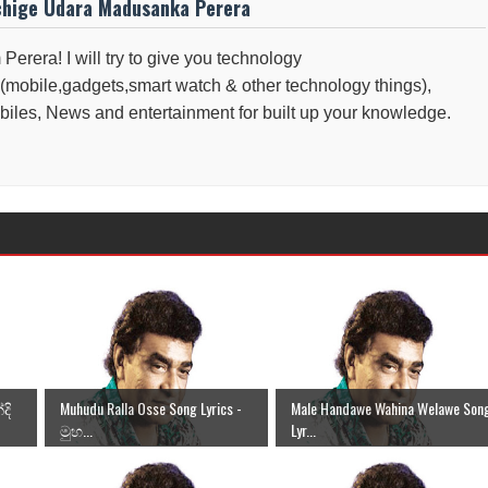
chige Udara Madusanka Perera
 Perera! I will try to give you technology
(mobile,gadgets,smart watch & other technology things),
iles, News and entertainment for built up your knowledge.
දි
Muhudu Ralla Osse Song Lyrics -
Male Handawe Wahina Welawe Son
මුහ...
Lyr...