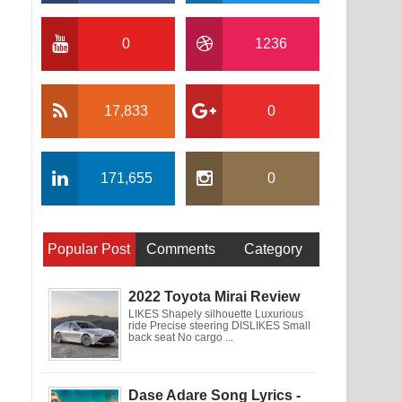
0
1236
17,833
0
171,655
0
Popular Post
Comments
Category
2022 Toyota Mirai Review
LIKES Shapely silhouette Luxurious
ride Precise steering DISLIKES Small
back seat No cargo ...
Dase Adare Song Lyrics -