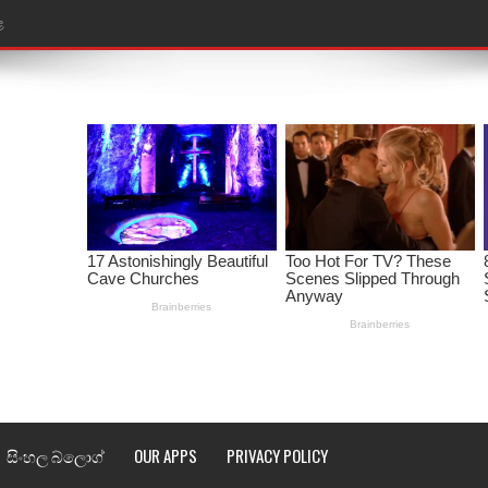
ළ
රේ ගීතයේ පද පෙළ
ෙළ
ළ
තයේ පද පෙළ
l world cup song lyrics
 පද පෙළ
පෙළ
්දා ගීතයේ පද පෙළ
ීතයේ පද පෙළ
සිංහල බ්ලොග්
OUR APPS
PRIVACY POLICY