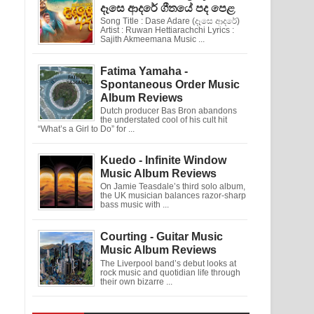
දෑසෙ ආදරේ ගීතයේ පද පෙළ
Song Title : Dase Adare (දෑසෙ ආදරේ)
Artist : Ruwan Hettiarachchi Lyrics :
Sajith Akmeemana Music ...
Fatima Yamaha -
Spontaneous Order Music
Album Reviews
Dutch producer Bas Bron abandons
the understated cool of his cult hit
“What’s a Girl to Do” for ...
Kuedo - Infinite Window
Music Album Reviews
On Jamie Teasdale’s third solo album,
the UK musician balances razor-sharp
bass music with ...
Courting - Guitar Music
Music Album Reviews
The Liverpool band’s debut looks at
rock music and quotidian life through
their own bizarre ...