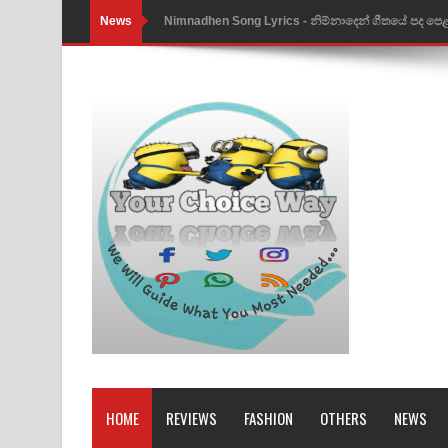
News
Nimnadhen Song Lyrics - නිම්නාදෙන් ගීතයේ පද පෙ
Obamai Mage Adare Song Lyrics - ඔබමයි මගේ ආද
Pansal Gihin Song Lyrics - පන්සල් ගිහිං ගීතයේ පද ප
Ankeliya Song Lyrics - අංකෙළිය ගීතයේ පද පෙළ
DEAR GOD Song Lyrics - ඩියර් ගෝඩ් ගීතයේ පද පෙ
MANAMALA KATHA Song Lyrics - මනමාල කතා ගී
Dai Dai Lyrics - Shakira, Burna Boy | 2026 footbal
Lassana Amma Song Lyrics - ලස්සන අම්මා ගීතයේ
Gemak Deela Song Lyrics - ගේමක් දීලා ගීතයේ පද 
Niwuna Numba Hinda Song Lyrics - නිවුනා නුඹ හින
Numba Dun Aadare Song Lyrics - නුඹ දුන් ආදරේ ග
HOME
REVIEWS
FASHION
OTHERS
NEWS