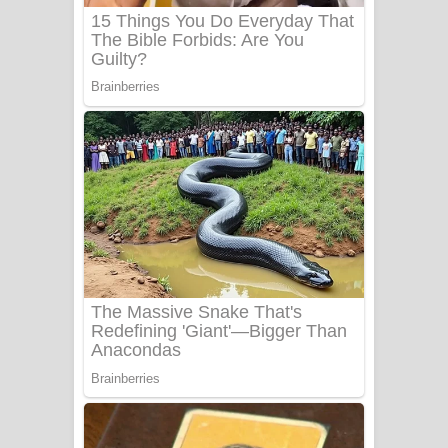
Sanda Babalena Song Lyrics - සඳ
බැබලෙන ගීතයේ පද පෙළ
Adare Wadi Nisa Song Lyrics - ආදරේ
වැඩි නිසා ගීතයේ පද පෙළ
UNUHUMA Song Lyrics - උණුහුම
ගීතයේ පද පෙළ
Katakara Song Lyrics - කටකාර ගීතයේ
පද පෙළ
Tharu Yaye Dilena Song Lyrics - තරු
යායේ දිලෙනා ගීතයේ පද පෙළ
Ow Man Sosa Song Lyrics - ඔව් මං