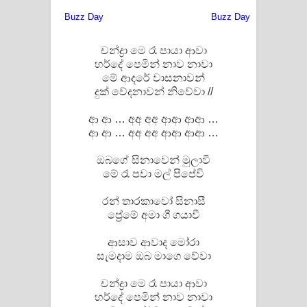
Aramuna Song Lyrics - අරමුණ ගීතයේ
පද පෙළ
චන්ද්‍රා මෙ රෑ පායා ආවා
Sandata Duka Hithila Song Lyrics -
හර්දේ පෙමින් නාව නාවා
මේ ආදරේ වාසනාවන්
දුක් වේදනාවන් නිවේවා //
සඳට දුක හිතිලා ගීතයේ පද පෙළ
ආ ආ … අඅ අඅ ආආ ආආ …
Sihina Song Lyrics - සිහින ගීතයේ පද
ආ ආ … අඅ අඅ ආආ ආආ …
පෙළ
ඔබගේ සිනාවෙන් මුලාවී
මේ රෑ පවා මල් පිපේවි
Father Song Lyrics - ෆාදර් ගීතයේ පද
රන් තාරකාවෝ සිනාසී
පෙළ
ප්‍රේමේ අමා ගී ගයාවී
Dannawada Mawa Song Lyrics -
ආසාව ආවාද මෝරා
සැමදාම ඔබ මාගෙ වේවා
දන්නවාද මාව ගීතයේ පද පෙළ
චන්ද්‍රා මෙ රෑ පායා ආවා
NEENA Song Lyrics - නීනා ගීතයේ පද
හර්දේ පෙමින් නාව නාවා