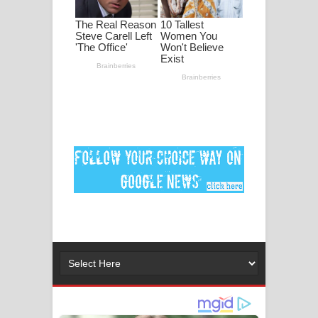
පද පෙළ
DEAR GOD Song Lyrics - ඩියර් ගෝඩ්
ගීතයේ පද පෙළ
MANAMALA KATHA Song Lyrics -
මනමාල කතා ගීතයේ පද පෙළ
Dai Dai Lyrics - Shakira, Burna Boy |
2026 football world cup song lyrics
Lassana Amma Song Lyrics - ලස්සන
අම්මා ගීතයේ පද පෙළ
Gemak Deela Song Lyrics - ගේමක් දීලා