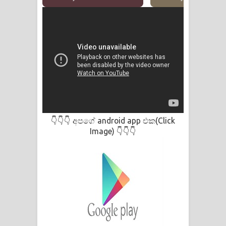
අපගේ android app එක(Click
👇👇👇
Image)
👇👇👇