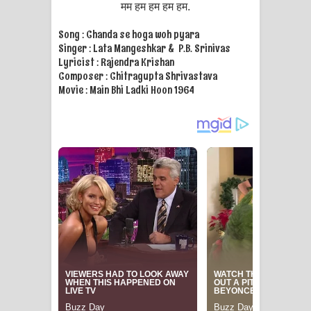
मम हम हम हम हम.
Song : Chanda se hoga woh pyara
Singer : Lata Mangeshkar & P.B. Srinivas
Lyricist : Rajendra Krishan
Composer : Chitragupta Shrivastava
Movie : Main Bhi Ladki Hoon 1964