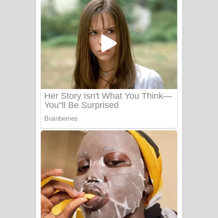
ගීතයේ පද පෙළ
Niwuna Numba Hinda Song Lyrics -
නිවුනා නුඹ හින්දා ගීතයේ පද පෙළ
Numba Dun Aadare Song Lyrics - නුඹ
දුන් ආදරේ ගීතයේ පද පෙළ
Liyamuda Dan Anagathe Song Lyrics
- ලියමුද දැන් අනාගතේ ගීතයේ පද පෙළ
Doni Song Lyrics - දෝණි ගීතයේ පද
පෙළ
Benthara Palame Song Lyrics -
බෙන්තර පාලමේ ගීතයේ පද පෙළ