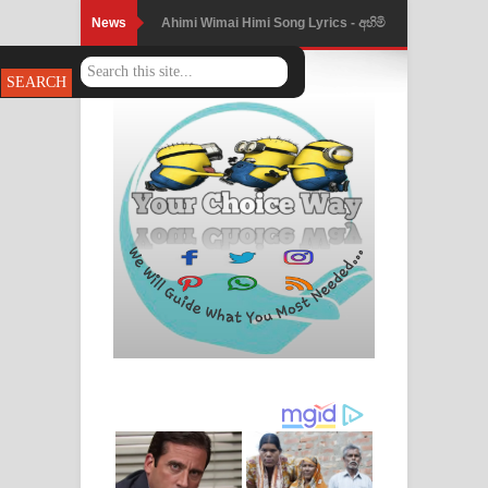
News
Ahimi Wimai Himi Song Lyrics - අහිමි
විමයි හිමි ගීතයේ පද පෙළ
Mathaka Parana Song Lyrics - මතක
පාරනා ගීතයේ පද පෙළ
Nimnadhen Song Lyrics - නිම්නාදෙන්
ගීතයේ පද පෙළ
Obamai Mage Adare Song Lyrics -
ඔබමයි මගේ ආදරේ ගීතයේ පද පෙළ
Pansal Gihin Song Lyrics - පන්සල් ගිහිං
ගීතයේ පද පෙළ
Ankeliya Song Lyrics - අංකෙළිය ගීතයේ