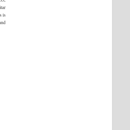
tar
s is
and