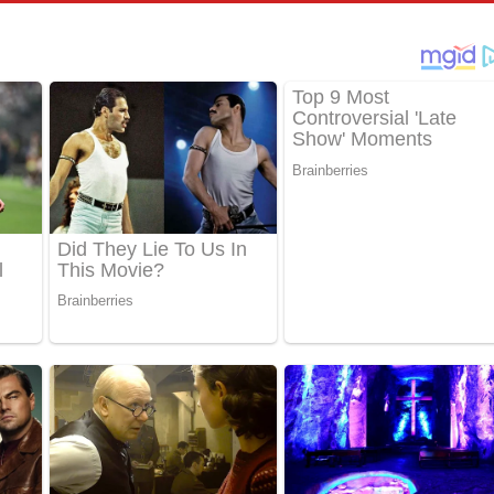
් අනාගතේ ගීතයේ පද පෙළ
තයේ පද පෙළ
 පද පෙළ
තයේ පද පෙළ
 ගීතයේ පද පෙළ
ද පෙළ