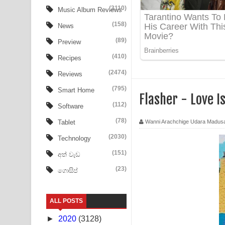
Aye Lanweela Song Lyrics - ආයේ ලංවීලා ගීතයේ පද
(3110)
Music Album Reviews
(158)
Ala purannata Song Lyrics - ආල පුරන්නට ගීතයේ ප
News
(89)
Preview
FEVER DREAM Lyrics - Alex Warren
(410)
Recipes
BTS : Hooligan Lyrics
(2474)
Reviews
Apa Hamuwee Song Lyrics - අප හමුවී ගීතයේ පද ප
(795)
Smart Home
Flasher - Love 
(112)
Software
PATHINIYE Song Lyrics - පතිනියනේ ගීතයේ පද පෙළ
(78)
Wanni Arachchige Udara Madus
Tablet
Sorry Sir Song Lyrics - සොරි සර් ගීතයේ පද පෙළ
(2030)
Technology
Mathaka Aluthin Liyanna Song Lyrics - මතක අලුති
(151)
අත් වැඩ
(23)
ගොසිප්
Sandak Awith Song Lyrics - සඳක් ඇවිත් ගීතයේ පද 
Swetha Sande Song Lyrics - ශ්වේත සඳේ ගීතයේ පද
ALL POSTS
Ma Igili Giya Lyrics - මා ඉගිලී ගියා ගීතයේ පද පෙළ
►
2020
(3128)