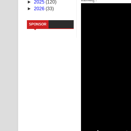
►
2025
(120)
►
2026
(33)
Sandata Duka Hithila Song Lyrics - සඳට දුක හිතිලා
Sihina Song Lyrics - සිහින ගීතයේ පද පෙළ
SPONSOR
Father Song Lyrics - ෆාදර් ගීතයේ පද පෙළ
Dannawada Mawa Song Lyrics - දන්නවාද මාව ගීත
NEENA Song Lyrics - නීනා ගීතයේ පද පෙළ
Ahimi Wimai Himi Song Lyrics - අහිමි විමයි හිමි ගී
Mathaka Parana Song Lyrics - මතක පාරනා ගීතයේ