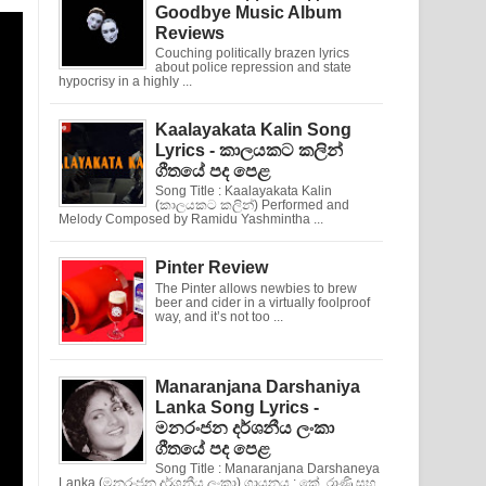
Goodbye Music Album
Reviews
Couching politically brazen lyrics
about police repression and state
hypocrisy in a highly ...
Kaalayakata Kalin Song
Lyrics - කාලයකට කලින්
ගීතයේ පද පෙළ
Song Title : Kaalayakata Kalin
(කාලයකට කලින්) Performed and
Melody Composed by Ramidu Yashmintha ...
Pinter Review
The Pinter allows newbies to brew
beer and cider in a virtually foolproof
way, and it’s not too ...
Manaranjana Darshaniya
Lanka Song Lyrics -
මනරංජන දර්ශනීය ලංකා
ගීතයේ පද පෙළ
Song Title : Manaranjana Darshaneya
Lanka (මනරංජන දර්ශනීය ලංකා) ගායනය : කේ. රාණි සහ