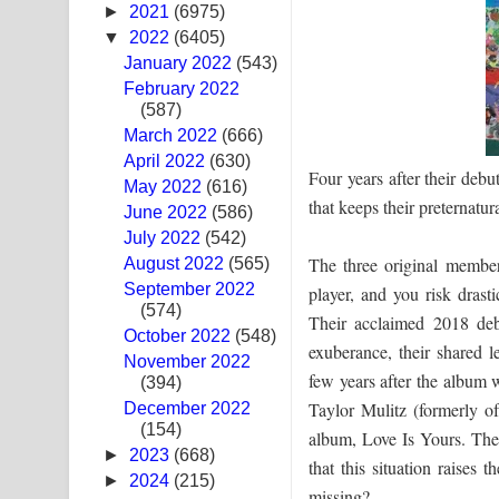
►
2021
(6975)
Ras Balan Song Lyrics - රැස් බලන් ගීතයේ පද පෙළ
▼
2022
(6405)
January 2022
(543)
Hoda sihiyen Song Lyrics - හොද සිහියෙන් ගීතයේ ප
February 2022
(587)
Awanken Song Lyrics - අවංකෙන් ගීතයේ පද පෙළ
March 2022
(666)
April 2022
(630)
Pa Sina Song Lyrics - පෑ සිනා ගීතයේ පද පෙළ
Four years after their deb
May 2022
(616)
that keeps their preternat
June 2022
Pemwanthiye Song Lyrics - පෙම්වන්තියේ ගීතයේ ප
(586)
July 2022
(542)
Manobhawa Song Lyrics - මනෝභව ගීතයේ පද පෙළ
The three original membe
August 2022
(565)
September 2022
player, and you risk drasti
Akahe Indala Song Lyrics - ආකාහේ ඉඳලා ගීතයේ ප
(574)
Their acclaimed 2018 de
October 2022
(548)
exuberance, their shared le
Raawaya Song Lyrics - රාවය ගීතයේ පද පෙළ
November 2022
few years after the album w
(394)
Saddeta Denna Song Lyrics - සද්දෙට දෙන්න ගීතයේ
Taylor Mulitz (formerly 
December 2022
(154)
album, Love Is Yours. The 
Kaalaya Song Lyrics - කාලය ගීතයේ පද පෙළ
►
2023
(668)
that this situation raise
►
2024
(215)
Aramuna Song Lyrics - අරමුණ ගීතයේ පද පෙළ
missing?