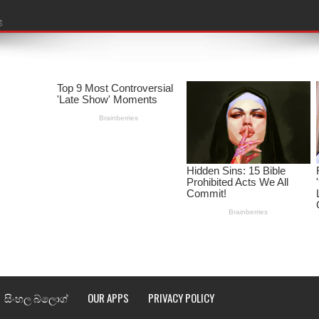
ළ
රේ ගීතයේ පද පෙළ
ෙළ
ළ
තයේ පද පෙළ
l world cup song lyrics
 පද පෙළ
පෙළ
්දා ගීතයේ පද පෙළ
සිංහල බ්ලොග්
OUR APPS
PRIVACY POLICY
ීතයේ පද පෙළ