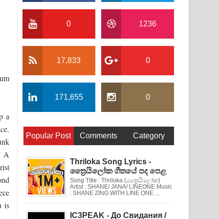
0
1236
17,833
0
bum
171,655
0
p a
ace.
Popular Post
Comments
Category
unk
o. A
Thriloka Song Lyrics -
rist
ත්‍රෛයිලෝක ගීතයේ පද පෙළ
ond
Song Title : Thriloka (ත්‍රෛයිලෝක)
Artist : SHANE/ JANA/ LINEONE Music
ece
: SHANE ZING WITH LINE ONE ...
 is
IC3PEAK - До Свидания /