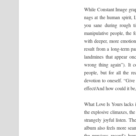
While Constant Image grap
nags at the human spirit, 
you sane during rough t
manipulative people, the f
with deeper, more emotiona
result from a long-term p
landmines that appear on
wrong thing again”). It 
people, but for all the r
devotion to oneself. “Give
effect/And how could it be,
What Love Is Yours lacks i
the explosive climaxes, th
strangely joyful listen. Th
album also feels more seam
the previous record’s hu