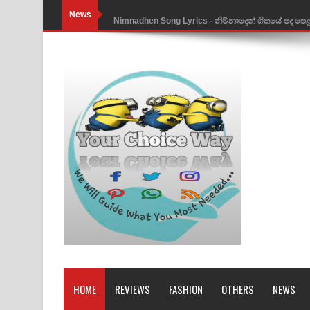
News
Nimnadhen Song Lyrics - නිම්නාදෙන් ගීතයේ පද පෙ
Obamai Mage Adare Song Lyrics - ඔබමයි මගේ ආද
Pansal Gihin Song Lyrics - පන්සල් ගිහිං ගීතයේ පද ප
Ankeliya Song Lyrics - අංකෙළිය ගීතයේ පද පෙළ
DEAR GOD Song Lyrics - ඩියර් ගෝඩ් ගීතයේ පද පෙ
MANAMALA KATHA Song Lyrics - මනමාල කතා ගී
Dai Dai Lyrics - Shakira, Burna Boy | 2026 footbal
Lassana Amma Song Lyrics - ලස්සන අම්මා ගීතයේ
Gemak Deela Song Lyrics - ගේමක් දීලා ගීතයේ පද 
Niwuna Numba Hinda Song Lyrics - නිවුනා නුඹ හින
HOME
REVIEWS
FASHION
OTHERS
NEWS
Numba Dun Aadare Song Lyrics - නුඹ දුන් ආදරේ ග