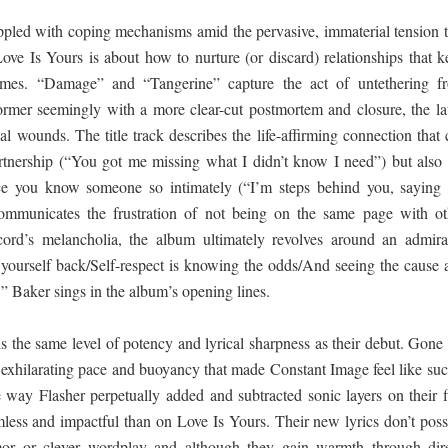
pled with coping mechanisms amid the pervasive, immaterial tension t
Love Is Yours is about how to nurture (or discard) relationships that k
imes. “Damage” and “Tangerine” capture the act of untethering f
ormer seemingly with a more clear-cut postmortem and closure, the lat
l wounds. The title track describes the life-affirming connection that 
artnership (“You got me missing what I didn’t know I need”) but also 
ce you know someone so intimately (“I’m steps behind you, saying 
communicates the frustration of not being on the same page with ot
ecord’s melancholia, the album ultimately revolves around an admira
 yourself back/Self-respect is knowing the odds/And seeing the cause 
” Baker sings in the album’s opening lines.
s the same level of potency and lyrical sharpness as their debut. Gone 
e exhilarating pace and buoyancy that made Constant Image feel like suc
e way Flasher perpetually added and subtracted sonic layers on their f
less and impactful than on Love Is Yours. Their new lyrics don’t poss
mor or clever wordplay and although they gain warmth through dire