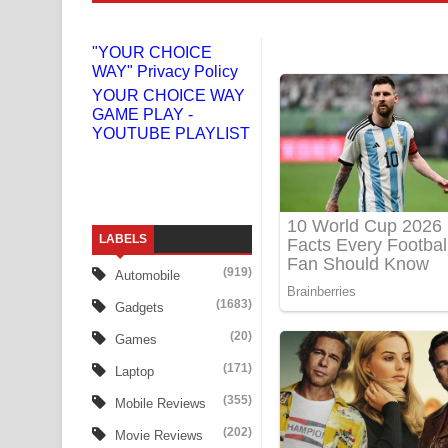
Liyamuda Dan Anagathe Song Lyrics - ලියමුද දැන
"YOUR CHOICE
WAY" Privacy Policy
Doni Song Lyrics - දෝණි ගීතයේ පද පෙළ
YOUR CHOICE WAY
GAME PLAY -
Benthara Palame Song Lyrics - බෙන්තර පාලමේ ගී
YOUTUBE PLAYLIST
Sanda Babalena Song Lyrics - සඳ බැබලෙන ගීතයේ
Adare Wadi Nisa Song Lyrics - ආදරේ වැඩි නිසා ගී
LABELS
UNUHUMA Song Lyrics - උණුහුම ගීතයේ පද පෙළ
(919)
Automobile
Katakara Song Lyrics - කටකාර ගීතයේ පද පෙළ
(1683)
Gadgets
Tharu Yaye Dilena Song Lyrics - තරු යායේ දිලෙනා
(20)
Games
(171)
Laptop
Ow Man Sosa Song Lyrics - ඔව් මං සෝසා ගීතයේ ප
(355)
Mobile Reviews
Heavy Weight Song Lyrics
(202)
Movie Reviews