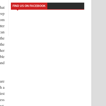
FIND US ON FACEBOOK
hat
eep
rom
ter
can
the
the
her
ble
and
are
h a
irst
ess
ct,