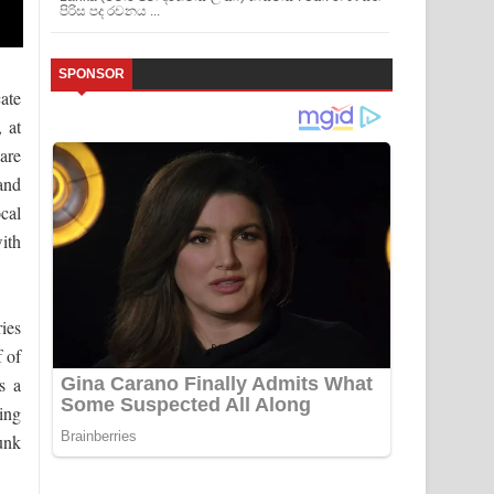
පිරිස පද රචනය ...
SPONSOR
cate
 at
 are
 and
cal
ith
ies
f of
s a
ling
unk