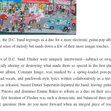
ද පෙළ
ut, the D.C. band regroups as a duo for a more electronic guitar-pop al
ural sense of melody but sands down a few of their more unique touches.
ද පෙළ
rs of D.C. band Flasher were uniquely intertwined—subtract or swa
cally altering or destroying what made them so special in the first pl
ද පෙළ
but album, Constant Image, was marked by a spring-loaded post-p
ad vocals, and patchwork-style lyrics written collaboratively as a tri
as released, bassist Daniel Saperstein departed the band, leaving guita
 පද පෙළ
of Priests) and drummer Emma Baker to reform as a duo on their sec
first iteration of Flasher was such a democratic and balanced three-pi
s the question: How do you move forward when an integral piece of you