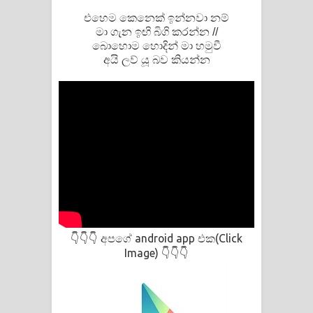
එහෙම කෙනෙක් ඉන්නවා නම්
මා ගැන ඉඟි බිගි කරන්න //
බොහොම හොදින් මා හමුවී
අයි ලව් යූ බව කියන්න
අපගේ android app එක(Click
👇👇👇
Image)
👇👇👇