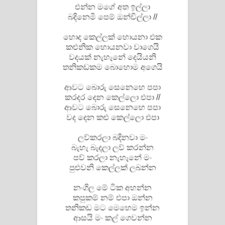
එන්න මගේ අත ඉල්ලා
බදිනෙමි පෙම් ඔන්චිල්ලා //
හොද කෙල්ලක් හොයනා එක
කළුනික හොයනවා වාගෙයි
වදයක් නැහැනේ දෙයියනි
තනිකඩකම බොහොම අගෙයි
ආවට බොරු සෙනෙහෙ පපා
කරදර දෙන කෙල්ලො එපා //
ආවට බොරු සෙනෙහෙ පපා
වද දෙන කළු කෙල්ලො එපා
ලව්කරලා බදිනවා මං
බැහැ බැදලා ලව් කරන්න
පව් කරලා නැහැනේ මං
පුළුවනි කෙල්ලක් ලබන්න
නංගිල මේ ටික අහන්න
කපුකම් නම් එපා ඔන්න
තනිකඩ මට මෙහෙම ඉන්න
ආසයි මං කල් ගෙවන්න