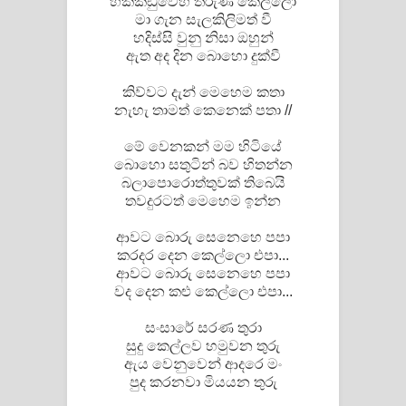
හික්කඩුවෙහි තරුණ කෙල්ලො
මා ගැන සැලකිලිමත් වී
හදිස්සි වුනු නිසා ඔහුන්
ඇත අද දින බොහො දුක්වී
කිව්වට දැන් මෙහෙම කතා
නැහැ තාමත් කෙනෙක් පතා //
මේ වෙනකන් මම හිටියේ
බොහො සතුටින් බව හිතන්න
බලාපොරොත්තුවක් තිබෙයි
තවදුරටත් මෙහෙම ඉන්න
ආවට බොරු සෙනෙහෙ පපා
කරදර දෙන කෙල්ලො එපා...
ආවට බොරු සෙනෙහෙ පපා
වද දෙන කළු කෙල්ලො එපා...
සංසාරේ සරණ තුරා
සුදු කෙල්ලව හමුවන තුරු
ඇය වෙනුවෙන් ආදරෙ මං
පුද කරනවා මියයන තුරු