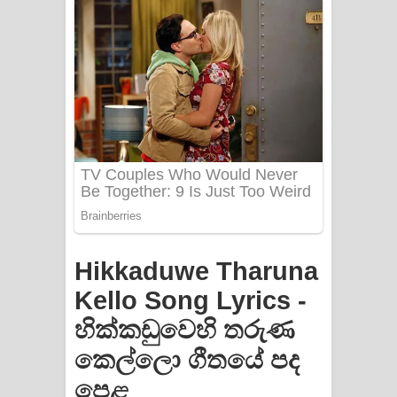
Hikkaduwe Tharuna
Kello Song Lyrics -
හික්කඩුවෙහි තරුණ
කෙල්ලො ගීතයේ පද
පෙළ