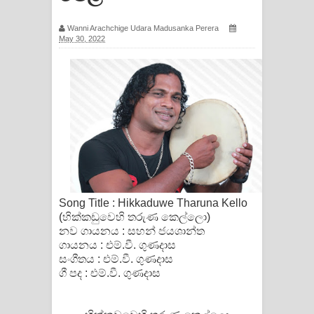
Wanni Arachchige Udara Madusanka Perera
May 30, 2022
Song Title : Hikkaduwe Tharuna Kello
(හික්කඩුවෙහි තරුණ කෙල්ලො)
නව ගායනය : සහන් ජයශාන්ත
ගායනය : එම්.වී. ගුණදාස
සංගීතය : එම්.වී. ගුණදාස
ගී පද : එම්.වී. ගුණදාස