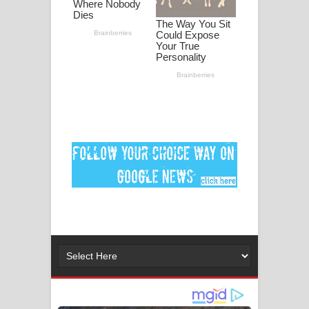
ගීතයේ පද පෙළ
MANAMALA KATHA Song Lyrics -
මනමාල කතා ගීතයේ පද පෙළ
Dai Dai Lyrics - Shakira, Burna Boy |
2026 football world cup song lyrics
Lassana Amma Song Lyrics - ලස්සන
අම්මා ගීතයේ පද පෙළ
Gemak Deela Song Lyrics - ගේමක් දීලා
ගීතයේ පද පෙළ
Niwuna Numba Hinda Song Lyrics -