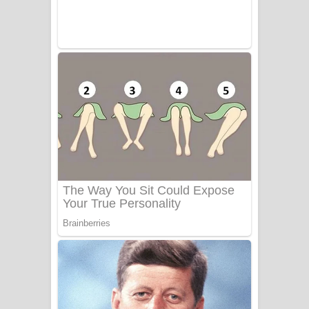
Adare Wadi Nisa Song Lyrics - ආදරේ
වැඩි නිසා ගීතයේ පද පෙළ
UNUHUMA Song Lyrics - උණුහුම
ගීතයේ පද පෙළ
Katakara Song Lyrics - කටකාර ගීතයේ
පද පෙළ
Tharu Yaye Dilena Song Lyrics - තරු
යායේ දිලෙනා ගීතයේ පද පෙළ
Ow Man Sosa Song Lyrics - ඔව් මං
සෝසා ගීතයේ පද පෙළ
Heavy Weight Song Lyrics