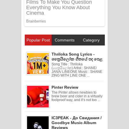
Popular Post
Comments
Category
Thriloka Song Lyrics -
ත්‍රෛයිලෝක ගීතයේ පද පෙළ
Song Title : Thriloka
(ත්‍රෛයිලෝක) Artist : SHANE/
JANA/ LINEONE Music : SHANE
ZING WITH LINE ONE ...
Pinter Review
The Pinter allows newbies to
brew beer and cider in a virtually
foolproof way, and it’s not too ...
IC3PEAK - До Свидания /
Goodbye Music Album
Reviews