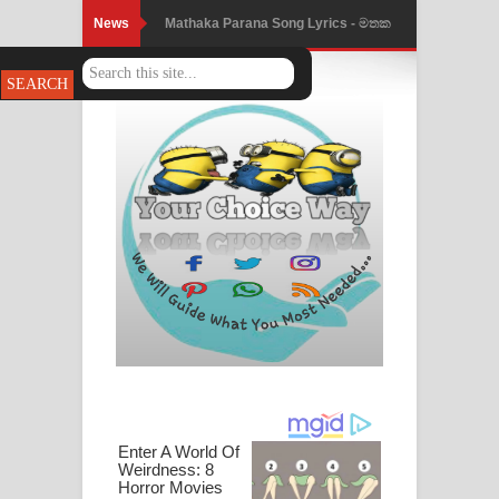
News
Mathaka Parana Song Lyrics - මතක
පාරනා ගීතයේ පද පෙළ
Nimnadhen Song Lyrics - නිම්නාදෙන්
ගීතයේ පද පෙළ
Obamai Mage Adare Song Lyrics -
ඔබමයි මගේ ආදරේ ගීතයේ පද පෙළ
Pansal Gihin Song Lyrics - පන්සල් ගිහිං
ගීතයේ පද පෙළ
Ankeliya Song Lyrics - අංකෙළිය ගීතයේ
පද පෙළ
DEAR GOD Song Lyrics - ඩියර් ගෝඩ්