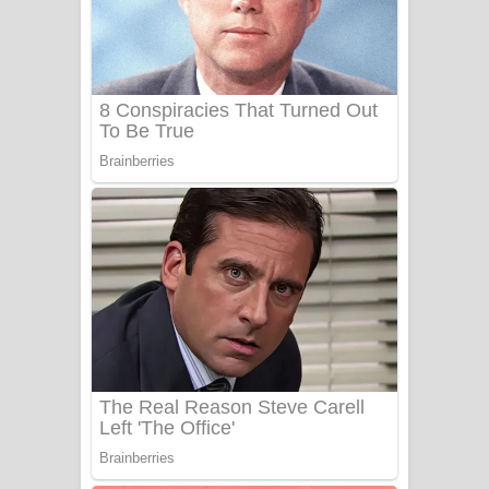
Aye Lanweela Song Lyrics - ආයේ
ලංවීලා ගීතයේ පද පෙළ
Ala purannata Song Lyrics - ආල
පුරන්නට ගීතයේ පද පෙළ
FEVER DREAM Lyrics - Alex Warren
BTS : Hooligan Lyrics
Apa Hamuwee Song Lyrics - අප හමුවී
ගීතයේ පද පෙළ
PATHINIYE Song Lyrics - පතිනියනේ
ගීතයේ පද පෙළ