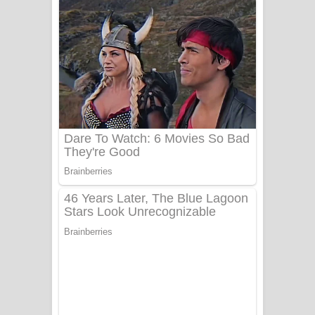
නිවුනා නුඹ හින්දා ගීතයේ පද පෙළ
Numba Dun Aadare Song Lyrics - නුඹ
දුන් ආදරේ ගීතයේ පද පෙළ
Liyamuda Dan Anagathe Song Lyrics
- ලියමුද දැන් අනාගතේ ගීතයේ පද පෙළ
Doni Song Lyrics - දෝණි ගීතයේ පද
පෙළ
Benthara Palame Song Lyrics -
බෙන්තර පාලමේ ගීතයේ පද පෙළ
Sanda Babalena Song Lyrics - සඳ
බැබලෙන ගීතයේ පද පෙළ