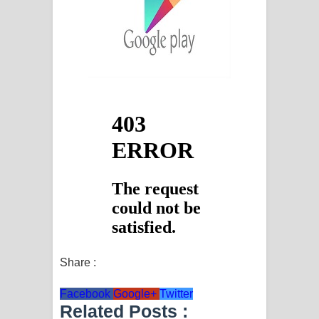
Sandata Duka Hithila Song Lyrics -
සඳට දුක හිතිලා ගීතයේ පද පෙළ
Sihina Song Lyrics - සිහින ගීතයේ පද
පෙළ
Father Song Lyrics - ෆාදර් ගීතයේ පද
පෙළ
Dannawada Mawa Song Lyrics -
දන්නවාද මාව ගීතයේ පද පෙළ
NEENA Song Lyrics - නීනා ගීතයේ පද
Share :
පෙළ
Facebook
Google+
Twitter
Ahimi Wimai Himi Song Lyrics - අහිමි
Related Posts :