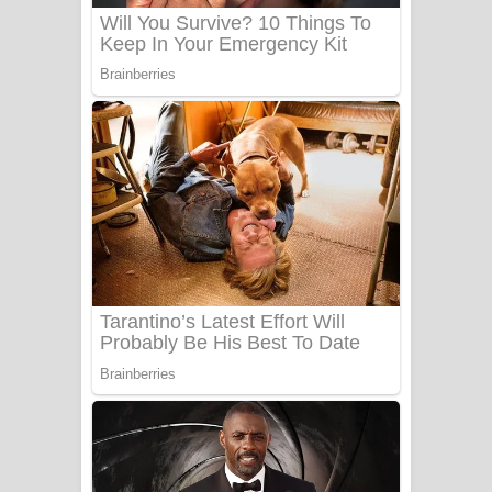
UNUHUMA Song Lyrics - උණුහුම
ගීතයේ පද පෙළ
Katakara Song Lyrics - කටකාර ගීතයේ
පද පෙළ
Tharu Yaye Dilena Song Lyrics - තරු
යායේ දිලෙනා ගීතයේ පද පෙළ
Ow Man Sosa Song Lyrics - ඔව් මං
සෝසා ගීතයේ පද පෙළ
Heavy Weight Song Lyrics
Aye Lanweela Song Lyrics - ආයේ
ලංවීලා ගීතයේ පද පෙළ