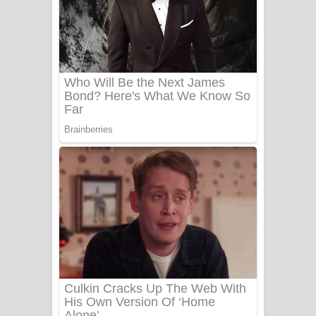
Ala purannata Song Lyrics - ආල
පුරන්නට ගීතයේ පද පෙළ
FEVER DREAM Lyrics - Alex Warren
BTS : Hooligan Lyrics
Apa Hamuwee Song Lyrics - අප හමුවී
ගීතයේ පද පෙළ
PATHINIYE Song Lyrics - පතිනියනේ
ගීතයේ පද පෙළ
Sorry Sir Song Lyrics - සොරි සර්
ගීතයේ පද පෙළ