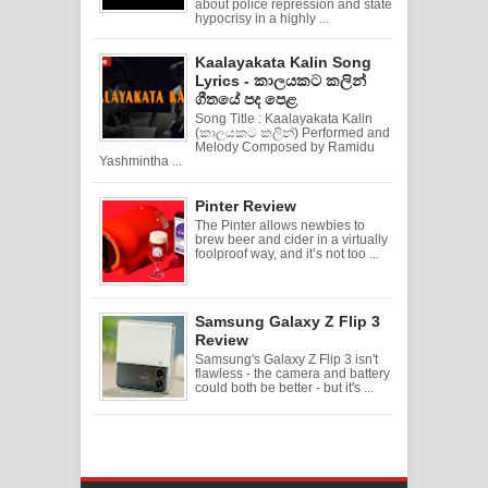
about police repression and state
hypocrisy in a highly ...
Kaalayakata Kalin Song
Lyrics - කාලයකට කලින්
ගීතයේ පද පෙළ
Song Title : Kaalayakata Kalin
(කාලයකට කලින්) Performed and
Melody Composed by Ramidu
Yashmintha ...
Pinter Review
The Pinter allows newbies to
brew beer and cider in a virtually
foolproof way, and it’s not too ...
Samsung Galaxy Z Flip 3
Review
Samsung's Galaxy Z Flip 3 isn't
flawless - the camera and battery
could both be better - but it's ...