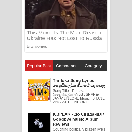
Popular Post
Comments
Category
Thriloka Song Lyrics -
ත්‍රෛයිලෝක ගීතයේ පද පෙළ
Song Title : Thriloka
(ත්‍රෛයිලෝක) Artist : SHANE/
JANA/ LINEONE Music : SHANE
ZING WITH LINE ONE ...
IC3PEAK - До Свидания /
Goodbye Music Album
Reviews
Couching politically brazen lyrics