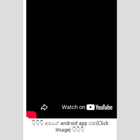
පාරනා ගීතයේ පද පෙළ
අපගේ android app එක(Click
👇👇👇
Image)
👇👇👇