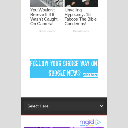
මනමාල කතා ගීතයේ පද පෙළ
Dai Dai Lyrics - Shakira, Burna Boy |
2026 football world cup song lyrics
Lassana Amma Song Lyrics - ලස්සන
අම්මා ගීතයේ පද පෙළ
Gemak Deela Song Lyrics - ගේමක් දීලා
ගීතයේ පද පෙළ
Niwuna Numba Hinda Song Lyrics -
නිවුනා නුඹ හින්දා ගීතයේ පද පෙළ
Numba Dun Aadare Song Lyrics - නුඹ