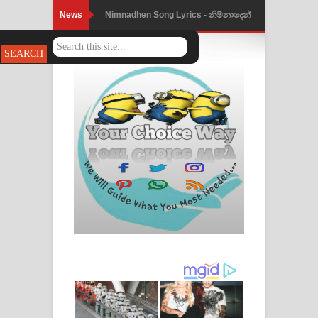
News
Nimnadhen Song Lyrics - නිම්නාදෙන්
ගීතයේ පද පෙළ
Obamai Mage Adare Song Lyrics -
ඔබමයි මගේ ආදරේ ගීතයේ පද පෙළ
Pansal Gihin Song Lyrics - පන්සල් ගිහිං
ගීතයේ පද පෙළ
Ankeliya Song Lyrics - අංකෙළිය ගීතයේ
පද පෙළ
DEAR GOD Song Lyrics - ඩියර් ගෝඩ්
ගීතයේ පද පෙළ
MANAMALA KATHA Song Lyrics -