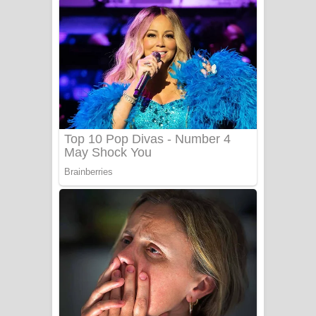
දුන් ආදරේ ගීතයේ පද පෙළ
Liyamuda Dan Anagathe Song Lyrics
- ලියමුද දැන් අනාගතේ ගීතයේ පද පෙළ
Doni Song Lyrics - දෝණි ගීතයේ පද
පෙළ
Benthara Palame Song Lyrics -
බෙන්තර පාලමේ ගීතයේ පද පෙළ
Sanda Babalena Song Lyrics - සඳ
බැබලෙන ගීතයේ පද පෙළ
Adare Wadi Nisa Song Lyrics - ආදරේ
වැඩි නිසා ගීතයේ පද පෙළ