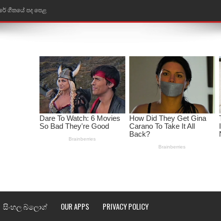
රේ ගීතයේ පද පෙළ
ෙළ
ළ
තයේ පද පෙළ
l world cup song lyrics
 පද පෙළ
පෙළ
්දා ගීතයේ පද පෙළ
ීතයේ පද පෙළ
සිංහල බ්ලොග්
OUR APPS
PRIVACY POLICY
් අනාගතේ ගීතයේ පද පෙළ