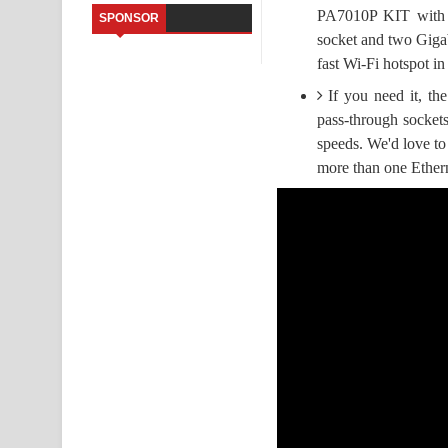
PA7010P KIT with 
SPONSOR
Sihina Song Lyrics - සිහින ගීතයේ පද පෙළ
socket and two Giga
fast Wi-Fi hotspot i
Father Song Lyrics - ෆාදර් ගීතයේ පද පෙළ
If you need it, th
pass-through sockets
Dannawada Mawa Song Lyrics - දන්නවාද මාව ගීත
speeds. We'd love to
NEENA Song Lyrics - නීනා ගීතයේ පද පෙළ
more than one Ethern
Ahimi Wimai Himi Song Lyrics - අහිමි විමයි හිමි ගී
Mathaka Parana Song Lyrics - මතක පාරනා ගීතයේ
Nimnadhen Song Lyrics - නිම්නාදෙන් ගීතයේ පද පෙ