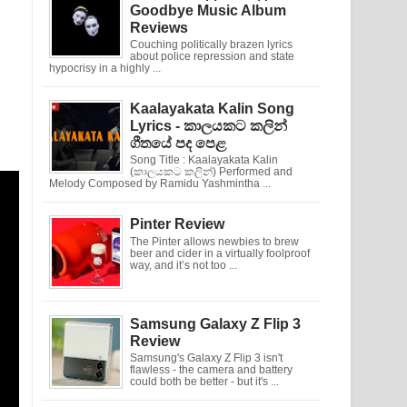
Goodbye Music Album
Reviews
Couching politically brazen lyrics
about police repression and state
hypocrisy in a highly ...
Kaalayakata Kalin Song
Lyrics - කාලයකට කලින්
ගීතයේ පද පෙළ
Song Title : Kaalayakata Kalin
(කාලයකට කලින්) Performed and
Melody Composed by Ramidu Yashmintha ...
Pinter Review
The Pinter allows newbies to brew
beer and cider in a virtually foolproof
way, and it’s not too ...
Samsung Galaxy Z Flip 3
Review
Samsung's Galaxy Z Flip 3 isn't
flawless - the camera and battery
could both be better - but it's ...