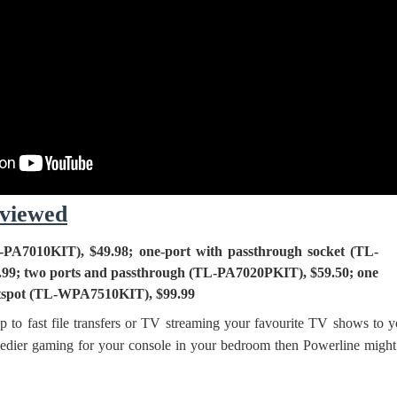
viewed
-PA7010KIT), $49.98; one-port with passthrough socket (TL-
99; two ports and passthrough (TL-PA7020PKIT), $59.50; one
otspot (TL-WPA7510KIT), $99.99
p to fast file transfers or TV streaming your favourite TV shows to y
edier gaming for your console in your bedroom then Powerline might