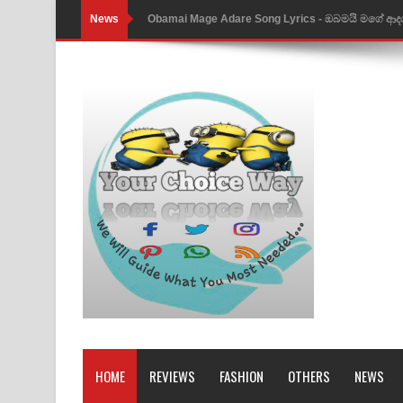
News
Obamai Mage Adare Song Lyrics - ඔබමයි මගේ ආද
Pansal Gihin Song Lyrics - පන්සල් ගිහිං ගීතයේ පද ප
Ankeliya Song Lyrics - අංකෙළිය ගීතයේ පද පෙළ
DEAR GOD Song Lyrics - ඩියර් ගෝඩ් ගීතයේ පද පෙ
MANAMALA KATHA Song Lyrics - මනමාල කතා ගී
Dai Dai Lyrics - Shakira, Burna Boy | 2026 footbal
Lassana Amma Song Lyrics - ලස්සන අම්මා ගීතයේ
Gemak Deela Song Lyrics - ගේමක් දීලා ගීතයේ පද 
Niwuna Numba Hinda Song Lyrics - නිවුනා නුඹ හින
Numba Dun Aadare Song Lyrics - නුඹ දුන් ආදරේ ග
HOME
REVIEWS
FASHION
OTHERS
NEWS
Liyamuda Dan Anagathe Song Lyrics - ලියමුද දැන