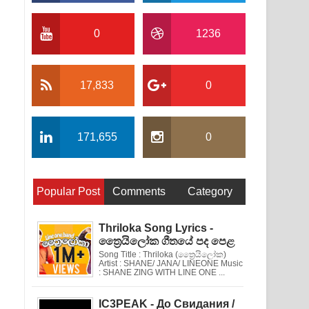
0
1236
17,833
0
171,655
0
Popular Post
Comments
Category
Thriloka Song Lyrics -
ත්‍රෛයිලෝක ගීතයේ පද පෙළ
Song Title : Thriloka (ත්‍රෛයිලෝක)
Artist : SHANE/ JANA/ LINEONE Music
: SHANE ZING WITH LINE ONE ...
IC3PEAK - До Свидания /