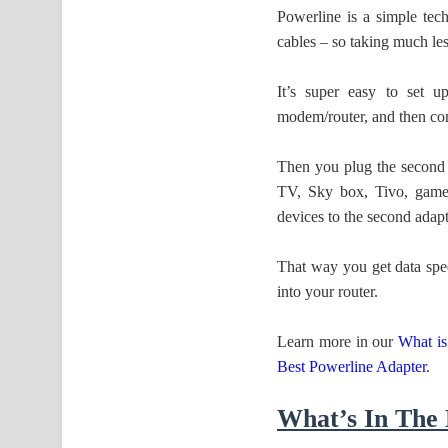
Powerline is a simple tec
cables – so taking much les
It’s super easy to set 
modem/router, and then con
Then you plug the second a
TV, Sky box, Tivo, games
devices to the second adapt
That way you get data spe
into your router.
Learn more in our
What is
Best Powerline Adapter
.
What’s In The