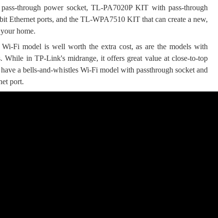
pass-through power socket, TL-PA7020P KIT with pass-through
bit Ethernet ports, and the TL-WPA7510 KIT that can create a new,
n your home.
e Wi-Fi model is well worth the extra cost, as are the models with
. While in TP-Link's midrange, it offers great value at close-to-top
යේ පද පෙළ
 have a bells-and-whistles Wi-Fi model with passthrough socket and
et port.
තයේ පද පෙළ
 පද පෙළ
ළ