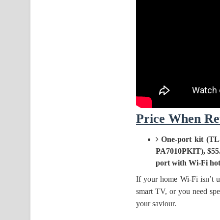
Price When Re
One-port kit (TL
PA7010PKIT), $55.
port with Wi-Fi h
If your home Wi-Fi isn’t u
smart TV, or you need spe
your saviour.