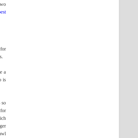
two
best
 for
s.
e a
 is
 so
for
ich
ger
awl