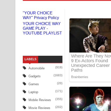
Doni Song Lyrics - දෝණි ගීතයේ පද පෙළ
"YOUR CHOICE
WAY" Privacy Policy
Benthara Palame Song Lyrics - බෙන්තර පාලමේ ගී
YOUR CHOICE WAY
GAME PLAY -
Sanda Babalena Song Lyrics - සඳ බැබලෙන ගීතයේ
YOUTUBE PLAYLIST
Adare Wadi Nisa Song Lyrics - ආදරේ වැඩි නිසා ගී
UNUHUMA Song Lyrics - උණුහුම ගීතයේ පද පෙළ
LABELS
Katakara Song Lyrics - කටකාර ගීතයේ පද පෙළ
(919)
Automobile
Tharu Yaye Dilena Song Lyrics - තරු යායේ දිලෙනා
(1683)
Gadgets
Ow Man Sosa Song Lyrics - ඔව් මං සෝසා ගීතයේ ප
(20)
Games
(171)
Laptop
Heavy Weight Song Lyrics
(355)
Mobile Reviews
Aye Lanweela Song Lyrics - ආයේ ලංවීලා ගීතයේ පද
(202)
Movie Reviews