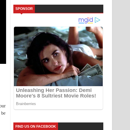
SPONSOR
our
 be
FIND US ON FACEBOOK