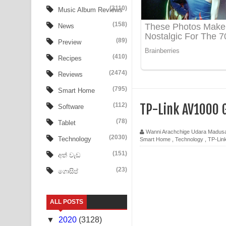
Ala purannata Song Lyrics - ආල පුරන්නට ගීතයේ ප
(3110)
Music Album Reviews
(158)
FEVER DREAM Lyrics - Alex Warren
News
(89)
Preview
BTS : Hooligan Lyrics
(410)
Recipes
Apa Hamuwee Song Lyrics - අප හමුවී ගීතයේ පද ප
(2474)
Reviews
PATHINIYE Song Lyrics - පතිනියනේ ගීතයේ පද පෙළ
(795)
Smart Home
(112)
TP-Link AV1000 G
Software
Sorry Sir Song Lyrics - සොරි සර් ගීතයේ පද පෙළ
(78)
Tablet
Mathaka Aluthin Liyanna Song Lyrics - මතක අලුති
Wanni Arachchige Udara Madus
(2030)
Technology
Smart Home
,
Technology
,
TP-Lin
Sandak Awith Song Lyrics - සඳක් ඇවිත් ගීතයේ පද 
(151)
අත් වැඩ
(23)
ගොසිප්
Swetha Sande Song Lyrics - ශ්වේත සඳේ ගීතයේ පද
Ma Igili Giya Lyrics - මා ඉගිලී ගියා ගීතයේ පද පෙළ
ALL POSTS
Ras Balan Song Lyrics - රැස් බලන් ගීතයේ පද පෙළ
▼
2020
(3128)