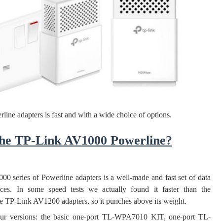
ද පෙළ
ද පෙළ
ද පෙළ
line adapters is fast and with a wide choice of options.
The TP-Link AV1000 Powerline?
 පද පෙළ
 series of Powerline adapters is a well-made and fast set of data
rices. In some speed tests we actually found it faster than the
e TP-Link AV1200 adapters, so it punches above its weight.
 four versions: the basic one-port TL-WPA7010 KIT, one-port TL-
 ගීතයේ පද පෙළ