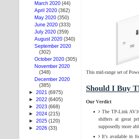
March 2020
(44)
Hoda sihiyen Song Lyrics - හොද සිහියෙන් ගීතයේ ප
April 2020
(362)
May 2020
(350)
Awanken Song Lyrics - අවංකෙන් ගීතයේ පද පෙළ
June 2020
(333)
July 2020
(359)
Pa Sina Song Lyrics - පෑ සිනා ගීතයේ පද පෙළ
August 2020
(340)
September 2020
Pemwanthiye Song Lyrics - පෙම්වන්තියේ ගීතයේ ප
(302)
October 2020
Manobhawa Song Lyrics - මනෝභව ගීතයේ පද පෙළ
(305)
November 2020
(348)
Akahe Indala Song Lyrics - ආකාහේ ඉඳලා ගීතයේ ප
This mid-range set of Power
December 2020
(385)
Raawaya Song Lyrics - රාවය ගීතයේ පද පෙළ
Should I Buy 
►
2021
(6975)
Saddeta Denna Song Lyrics - සද්දෙට දෙන්න ගීතයේ
►
2022
(6405)
Our Verdict
►
2023
(668)
Kaalaya Song Lyrics - කාලය ගීතයේ පද පෙළ
The TP-Link AV1000
►
2024
(215)
shifters at great p
►
2025
(120)
Aramuna Song Lyrics - අරමුණ ගීතයේ පද පෙළ
supposedly more abl
►
2026
(33)
It’s available in
Sandata Duka Hithila Song Lyrics - සඳට දුක හිතිලා