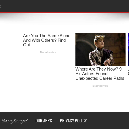
ළ
රේ ගීතයේ පද පෙළ
ෙළ
ළ
තයේ පද පෙළ
l world cup song lyrics
 පද පෙළ
පෙළ
්දා ගීතයේ පද පෙළ
සිංහල බ්ලොග්
OUR APPS
PRIVACY POLICY
ීතයේ පද පෙළ