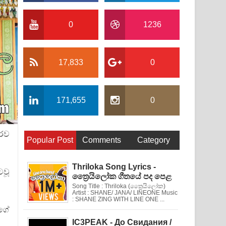
0
1236
17,833
0
171,655
0
ොරව
Popular Post
Comments
Category
Thriloka Song Lyrics -
ටවූ
ත්‍රෛයිලෝක ගීතයේ පද පෙළ
Song Title : Thriloka (ත්‍රෛයිලෝක)
Artist : SHANE/ JANA/ LINEONE Music
: SHANE ZING WITH LINE ONE ...
ීගේ
IC3PEAK - До Свидания /