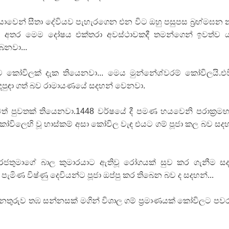
 ගීතයේ පද පෙළ
යාවෙන් සීතා දේවියව පැහැරගෙන එන විට ඔහු පසුපස බ්‍රහ්මඝන 
ිණ අතර මෙම දෝෂය එක්තරා අවස්ථාවකදී තමන්ගෙන් ඉවත්ව
ෙනවා...
කෝවිලක් දැක තියෙනවා... මෙය මුන්නේශ්වරම් කෝවිලයි.එ
යේ පද පෙළ
පුඳා ගත් බව රාමායණයේ සදහන් වෙනවා.
් පුවතක් තියෙනවා.1448 වර්ෂයේ දී පමණ හයවෙනි පරාක්‍රමභ
කෝවිලෙහි වූ හාස්කම් අසා කෝවිල වැඳ එයට ගම් පූජා කල බව සද
තයේ පද පෙළ
 පද පෙළ
 රජතුමාගේ බාල කුමාරයාට ඇතිවූ රෝගයක් සුව කර ගැනීම ස
ැමිණ විෂ්ණු දෙවියන්ට පූජා ඔප්පු කර තිබෙන බව ද සදහන්...
තුරුව තඹ සන්නසක් මගින් විශාල ගම් ප්‍රමාණයක් කෝවිලට පවරා