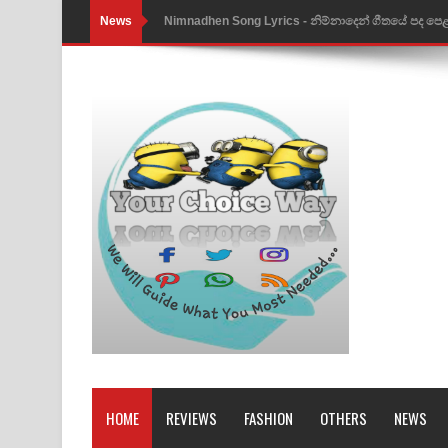
News
Nimnadhen Song Lyrics - නිම්නාදෙන් ගීතයේ පද පෙ
Obamai Mage Adare Song Lyrics - ඔබමයි මගේ ආද
Pansal Gihin Song Lyrics - පන්සල් ගිහිං ගීතයේ පද ප
Ankeliya Song Lyrics - අංකෙළිය ගීතයේ පද පෙළ
DEAR GOD Song Lyrics - ඩියර් ගෝඩ් ගීතයේ පද පෙ
MANAMALA KATHA Song Lyrics - මනමාල කතා ගී
Dai Dai Lyrics - Shakira, Burna Boy | 2026 footbal
Lassana Amma Song Lyrics - ලස්සන අම්මා ගීතයේ
Gemak Deela Song Lyrics - ගේමක් දීලා ගීතයේ පද 
Niwuna Numba Hinda Song Lyrics - නිවුනා නුඹ හින
HOME
REVIEWS
FASHION
OTHERS
NEWS
Numba Dun Aadare Song Lyrics - නුඹ දුන් ආදරේ ග