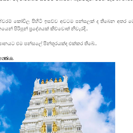
්වරම් කෝවිල පිහිටි ඉසව්ව අවටම පන්සලක් ද තිබෙන අතර 
න් පිරිපුන් ප්‍රදේශයක් කිව්වොත් නිවැරදි..
සානයට එම පන්සලේ පින්තූරයක්ද එක්කර තිබේ..
ez📸🙏