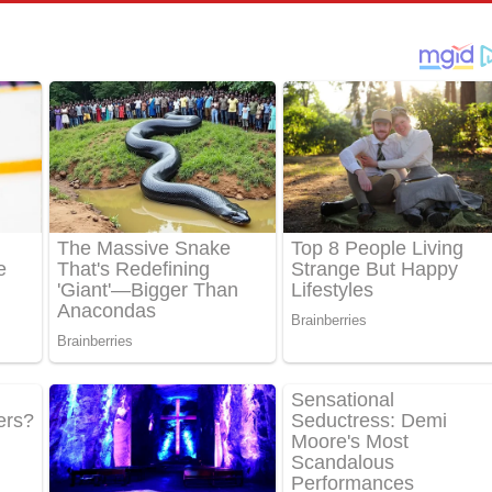
් අනාගතේ ගීතයේ පද පෙළ
තයේ පද පෙළ
 පද පෙළ
තයේ පද පෙළ
 ගීතයේ පද පෙළ
ද පෙළ