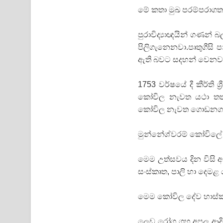
මේ කතා මුඛ පරම්පරාගත
පුරාවිද්‍යාඥයින් ගණන්
පිලිගැනෙනවා.පෘතුගීස
ඇති බවට සදහන් වෙනවා
1753 වර්ෂයේ දී කීර්ති ශ
කෝවිල නැවත යථා තත්ව
කෝවිල නැවත ගොඩනගා
මුන්නේශ්වරම් කෝවිලේ ප
මෙම උත්සවය දින විසි 
සංස්කෘත, පාලි හා දෙමළ ය
මෙම කෝවිල දේව හාස්කම
ලෙඩ රෝග ග්‍රහ අපල ආද