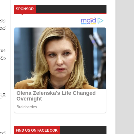
SPONSOR
 බව
 කර
රම්
්වා
ිපි
FIND US ON FACEBOOK
හාර