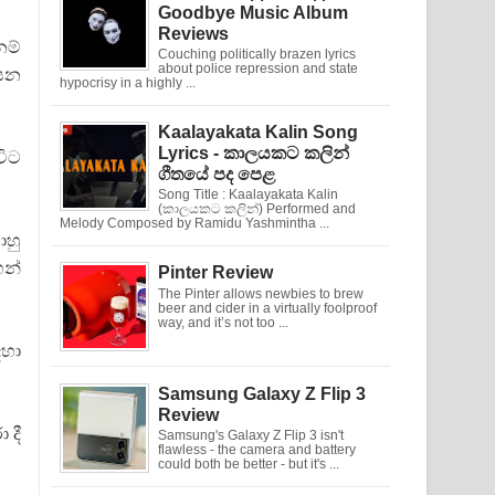
Goodbye Music Album
Reviews
නම්
Couching politically brazen lyrics
about police repression and state
 යන
hypocrisy in a highly ...
Kaalayakata Kalin Song
Lyrics - කාලයකට කලින්
විට
ගීතයේ පද පෙළ
Song Title : Kaalayakata Kalin
(කාලයකට කලින්) Performed and
Melody Composed by Ramidu Yashmintha ...
ාහු
හන්
Pinter Review
The Pinter allows newbies to brew
beer and cider in a virtually foolproof
way, and it’s not too ...
දහා
Samsung Galaxy Z Flip 3
Review
 දී
Samsung's Galaxy Z Flip 3 isn't
flawless - the camera and battery
could both be better - but it's ...