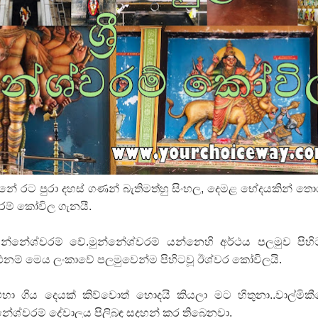
ද පෙළ
ද පෙළ
නේ රට පුරා දහස් ගණන් බැතිමත්හු සිංහල, දෙමළ භේදයකින් ත
ද පෙළ
වරම් කෝවිල ගැනයී.
්නේශ්වරම් වේ.මුන්නේශ්වරම් යන්නෙහි අර්ථය පලමුව පිහි
 පද පෙළ
නම් මෙය ලංකාවේ පලමුවෙන්ම පිහිටවූ ඊශ්වර කෝවිලයි.
ා ගිය දෙයක් කිව්වොත් හොදයි කියලා මට හිතුනා..වාල්මික
ේශ්වරම් දේවාලය පිලිබඳ සදහන් කර තිබෙනවා.