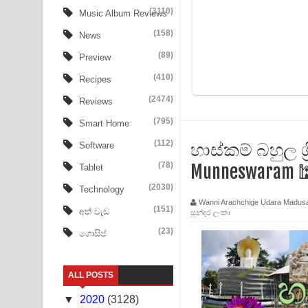
Aye Lanweela Song Lyrics - ආයේ ලංවීලා ගීතයේ පද
(3110)
Music Album Reviews
(158)
Ala purannata Song Lyrics - ආල පුරන්නට ගීතයේ ප
News
(89)
Preview
FEVER DREAM Lyrics - Alex Warren
(410)
Recipes
BTS : Hooligan Lyrics
(2474)
Reviews
Apa Hamuwee Song Lyrics - අප හමුවී ගීතයේ පද ප
(795)
Smart Home
(112)
හාස්කම් බහුල ශ
Software
PATHINIYE Song Lyrics - පතිනියනේ ගීතයේ පද පෙළ
(78)
Munneswaram 
Tablet
Sorry Sir Song Lyrics - සොරි සර් ගීතයේ පද පෙළ
(2030)
Technology
Wanni Arachchige Udara Madus
Mathaka Aluthin Liyanna Song Lyrics - මතක අලුති
(151)
අත් වැඩ
සුන්දර ලංකා
(23)
ගොසිප්
Sandak Awith Song Lyrics - සඳක් ඇවිත් ගීතයේ පද 
Swetha Sande Song Lyrics - ශ්වේත සඳේ ගීතයේ පද
ALL POSTS
Ma Igili Giya Lyrics - මා ඉගිලී ගියා ගීතයේ පද පෙළ
▼
2020
(3128)