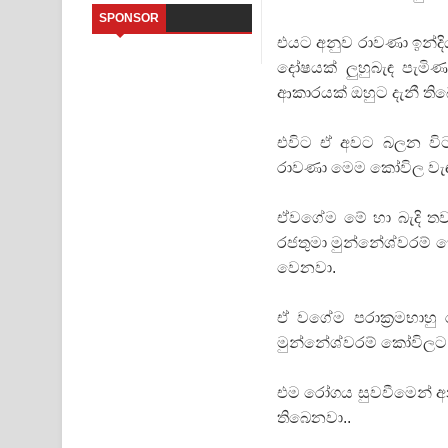
SPONSOR
Sandata Duka Hithila Song Lyrics - සඳට දුක හිතිලා
එයට අනුව රාවණා ඉන්දි
දෝෂයක් ලුහුබැඳ පැම
Sihina Song Lyrics - සිහින ගීතයේ පද පෙළ
ආකාරයක් ඔහුට දැනී තිබ
Father Song Lyrics - ෆාදර් ගීතයේ පද පෙළ
එවිට ඒ අවට බලන විට 
Dannawada Mawa Song Lyrics - දන්නවාද මාව ගීත
රාවණා මෙම කෝවිල වැඳ
NEENA Song Lyrics - නීනා ගීතයේ පද පෙළ
ඒවගේම මේ හා බැදි තවත
රජතුමා මුන්නේශ්වරම් 
Ahimi Wimai Himi Song Lyrics - අහිමි විමයි හිමි ගී
වෙනවා.
Mathaka Parana Song Lyrics - මතක පාරනා ගීතයේ
ඒ වගේම පරාක්‍රමභාහු
මුන්නේශ්වරම් කෝවිලට ප
එම රෝගය සුවවීමෙන් අන
තිබෙනවා..