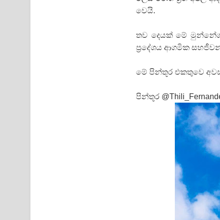
වෙයි.
තව දෙයක් මේ මුන්නේශ
ප්‍රදේශය ආගමික සහජීවනයෙ
මේ පින්තූර එකතුවෙ අව
පින්තූර @Thili_Fernand