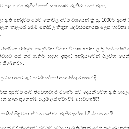
ව පැවත එනබැවින් මෙහි සතයතාව මැනීමට නම් බැහැ..
 බලා ඇති අන්දමට මෙම කෝවිල අවම වශයෙන් ක්‍රි.පූ. 1000ට අයත්
ි පාලන කාලයේ මෙම කෝවිල කිතුනු දේවස්ථානයක් ලෙස භාවිතා
.
්‍රී රාජසිංහ රජතුමා පෘතුගීසීන් විසින් විනාශ කරනු ලැබූ මුන්නේශ්ව
යට පත් කර ගැනීම සදහා දකුණු ඉන්දියාවෙන් ශිල්පීන් ගෙන
 තිබෙනවා..
්‍රධාන පෙරහැර පවත්වන්නේ අගෝස්තු මාසයේ දී...
අටක් පුරාවට පැවැත්වෙනවා.ඒ වගේම තව දෙයක් මෙහි ඇති සෙල්ල
න භාෂා තුනෙන්ම සැදුම් ලත් ඒවා වීම ද සුවිශේෂියි.
කින් සිදු වන ස්ථානයක් බව බැතිමතුන්ගේ විශ්වාසයයයි.
ියෙන් මිදී නිරෝගිව සිටීමට බොහෝ බැතිමතුන් මෙහි පැමිණ භාර