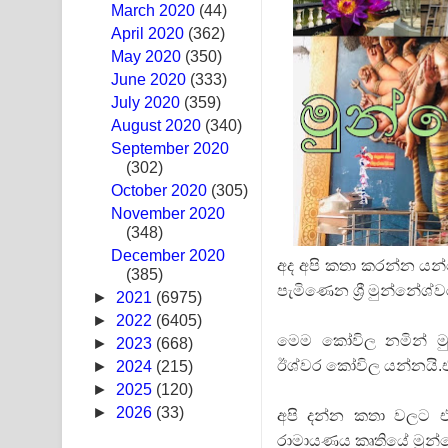
March 2020
(44)
Ras Balan Song Lyrics - රැස් බලන් ගීතයේ පද පෙළ
April 2020
(362)
May 2020
(350)
Hoda sihiyen Song Lyrics - හොද සිහියෙන් ගීතයේ ප
June 2020
(333)
July 2020
(359)
Awanken Song Lyrics - අවංකෙන් ගීතයේ පද පෙළ
August 2020
(340)
September 2020
Pa Sina Song Lyrics - පෑ සිනා ගීතයේ පද පෙළ
(302)
October 2020
Pemwanthiye Song Lyrics - පෙම්වන්තියේ ගීතයේ ප
(305)
November 2020
(348)
Manobhawa Song Lyrics - මනෝභව ගීතයේ පද පෙළ
December 2020
අද අපි කතා කරන්න යන්
(385)
Akahe Indala Song Lyrics - ආකාහේ ඉඳලා ගීතයේ ප
පැමිණෙන ශ්‍රී මුන්නේශ්
►
2021
(6975)
Raawaya Song Lyrics - රාවය ගීතයේ පද පෙළ
►
2022
(6405)
මෙම කෝවිල නමින් මුන
►
2023
(668)
Saddeta Denna Song Lyrics - සද්දෙට දෙන්න ගීතයේ
ඊශ්වර කෝවිල යන්නයි.එ
►
2024
(215)
►
2025
(120)
Kaalaya Song Lyrics - කාලය ගීතයේ පද පෙළ
►
2026
(33)
අපි දන්න කතා වලට එහ
රාමායණය කෘතියේ මුන්න
Aramuna Song Lyrics - අරමුණ ගීතයේ පද පෙළ