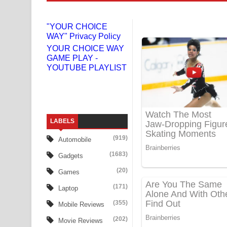
Liyamuda Dan Anagathe Song Lyrics - ලියමුද දැන
"YOUR CHOICE
WAY" Privacy Policy
Doni Song Lyrics - දෝණි ගීතයේ පද පෙළ
YOUR CHOICE WAY
GAME PLAY -
Benthara Palame Song Lyrics - බෙන්තර පාලමේ ගී
YOUTUBE PLAYLIST
Sanda Babalena Song Lyrics - සඳ බැබලෙන ගීතයේ
Adare Wadi Nisa Song Lyrics - ආදරේ වැඩි නිසා ගී
LABELS
UNUHUMA Song Lyrics - උණුහුම ගීතයේ පද පෙළ
(919)
Automobile
Katakara Song Lyrics - කටකාර ගීතයේ පද පෙළ
(1683)
Gadgets
Tharu Yaye Dilena Song Lyrics - තරු යායේ දිලෙනා
(20)
Games
(171)
Laptop
Ow Man Sosa Song Lyrics - ඔව් මං සෝසා ගීතයේ ප
(355)
Mobile Reviews
Heavy Weight Song Lyrics
(202)
Movie Reviews