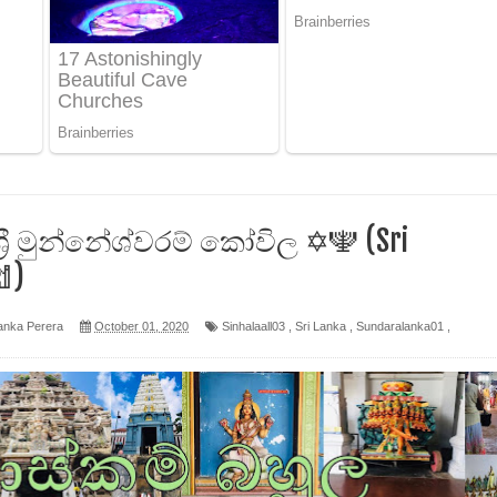
 පෙළ
ද පෙළ
ෙළ
්‍රී මුන්නේශ්වරම් කෝවිල ✡️🕎 (Sri
)
anka Perera
October 01, 2020
Sinhalaall03
,
Sri Lanka
,
Sundaralanka01
,
න් ලියන්න ගීතයේ පද පෙළ
පෙළ
 පෙළ