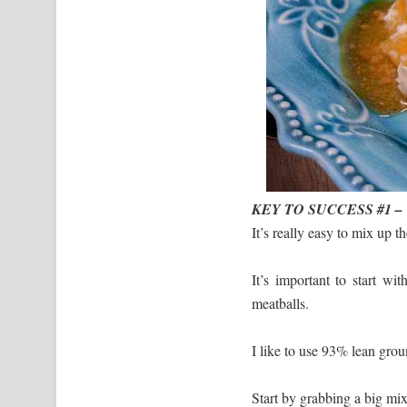
KEY TO SUCCESS #1 
It’s really easy to mix up 
It’s important to start w
meatballs.
I like to use 93% lean grou
Start by grabbing a big mi