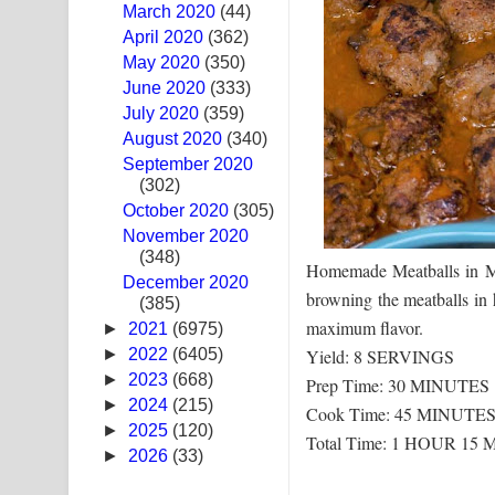
March 2020
(44)
Sandak Awith Song Lyrics - සඳක් ඇවිත් ගීතයේ පද 
April 2020
(362)
May 2020
(350)
Swetha Sande Song Lyrics - ශ්වේත සඳේ ගීතයේ පද
June 2020
(333)
July 2020
(359)
Ma Igili Giya Lyrics - මා ඉගිලී ගියා ගීතයේ පද පෙළ
August 2020
(340)
September 2020
Ras Balan Song Lyrics - රැස් බලන් ගීතයේ පද පෙළ
(302)
October 2020
Hoda sihiyen Song Lyrics - හොද සිහියෙන් ගීතයේ ප
(305)
November 2020
(348)
Awanken Song Lyrics - අවංකෙන් ගීතයේ පද පෙළ
Homemade Meatballs in Mus
December 2020
browning the meatballs in 
(385)
Pa Sina Song Lyrics - පෑ සිනා ගීතයේ පද පෙළ
maximum flavor.
►
2021
(6975)
Pemwanthiye Song Lyrics - පෙම්වන්තියේ ගීතයේ ප
Yield: 8 SERVINGS
►
2022
(6405)
►
2023
(668)
Prep Time: 30 MINUTES
Manobhawa Song Lyrics - මනෝභව ගීතයේ පද පෙළ
►
2024
(215)
Cook Time: 45 MINUTE
►
2025
(120)
Total Time: 1 HOUR 15
Akahe Indala Song Lyrics - ආකාහේ ඉඳලා ගීතයේ ප
►
2026
(33)
Raawaya Song Lyrics - රාවය ගීතයේ පද පෙළ