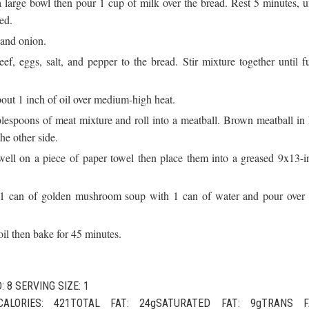
a large bowl then pour 1 cup of milk over the bread. Rest 5 minutes, u
ed.
 and onion.
ef, eggs, salt, and pepper to the bread. Stir mixture together until fu
bout 1 inch of oil over medium-high heat.
blespoons of meat mixture and roll into a meatball. Brown meatball in 
he other side.
ell on a piece of paper towel then place them into a greased 9x13-i
 1 can of golden mushroom soup with 1 can of water and pour over 
oil then bake for 45 minutes.
: 8 SERVING SIZE: 1
 CALORIES: 421TOTAL FAT: 24gSATURATED FAT: 9gTRANS F