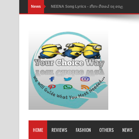
News
NEENA Song Lyrics - නීනා ගීතයේ පද පෙළ
Ahimi Wimai Himi Song Lyrics - අහිමි විමයි හිමි ගී
Mathaka Parana Song Lyrics - මතක පාරනා ගීතයේ
Nimnadhen Song Lyrics - නිම්නාදෙන් ගීතයේ පද පෙ
Obamai Mage Adare Song Lyrics - ඔබමයි මගේ ආද
Pansal Gihin Song Lyrics - පන්සල් ගිහිං ගීතයේ පද ප
Ankeliya Song Lyrics - අංකෙළිය ගීතයේ පද පෙළ
DEAR GOD Song Lyrics - ඩියර් ගෝඩ් ගීතයේ පද පෙ
MANAMALA KATHA Song Lyrics - මනමාල කතා ගී
Dai Dai Lyrics - Shakira, Burna Boy | 2026 footbal
HOME
REVIEWS
FASHION
OTHERS
NEWS
Lassana Amma Song Lyrics - ලස්සන අම්මා ගීතයේ