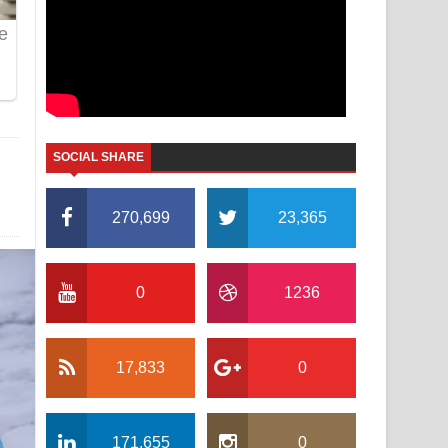
SOCIAL SHARE
270,699
23,365
0
1236
17,833
0
171,655
0