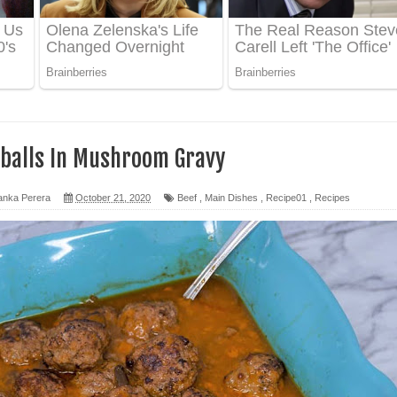
 ගීතයේ පද පෙළ
ද පෙළ
 පෙළ
alls In Mushroom Gravy
ද පෙළ
anka Perera
October 21, 2020
Beef
,
Main Dishes
,
Recipe01
,
Recipes
ෙළ
න් ලියන්න ගීතයේ පද පෙළ