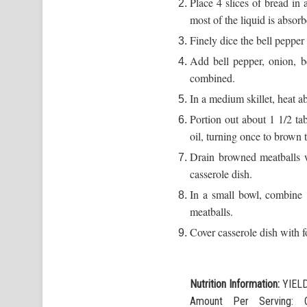
Place 4 slices of bread in 
most of the liquid is absorb
Finely dice the bell pepper
Add bell pepper, onion, be
combined.
In a medium skillet, heat a
Portion out about 1 1/2 ta
oil, turning once to brown t
Drain browned meatballs w
casserole dish.
In a small bowl, combine
meatballs.
Cover casserole dish with f
Nutrition Information:
YIELD
Amount Per Serving: