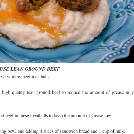
– USE LEAN GROUND BEEF
these yummy beef meatballs.
ith high-quality lean ground beef to reduce the amount of grease in y
nd beef in these meatballs to keep the amount of grease low.
xing bowl and adding 4 slices of sandwich bread and 1 cup of milk.