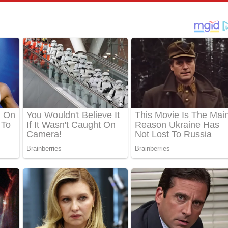
පෙළ
්දා ගීතයේ පද පෙළ
ීතයේ පද පෙළ
් අනාගතේ ගීතයේ පද පෙළ
තයේ පද පෙළ
 පද පෙළ
තයේ පද පෙළ