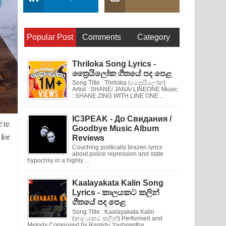
Popular Post
Comments
Category
Thriloka Song Lyrics -
ත්‍රෛයිලෝක ගීතයේ පද පෙළ
Song Title : Thriloka (ත්‍රෛයිලෝක)
Artist : SHANE/ JANA/ LINEONE Music
: SHANE ZING WITH LINE ONE ...
IC3PEAK - До Свидания /
're
Goodbye Music Album
for
Reviews
Couching politically brazen lyrics
about police repression and state
hypocrisy in a highly ...
Kaalayakata Kalin Song
Lyrics - කාලයකට කලින්
ගීතයේ පද පෙළ
Song Title : Kaalayakata Kalin
(කාලයකට කලින්) Performed and
Melody Composed by Ramidu Yashmintha ...