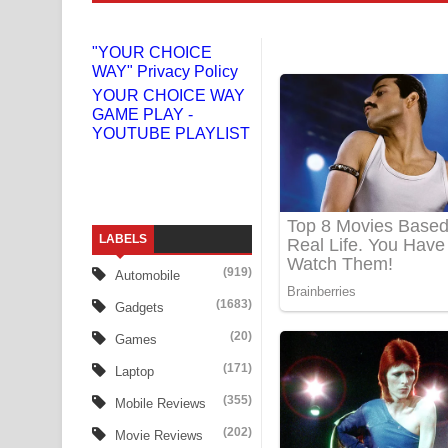
Gemak Deela Song Lyrics - ගේමක් දීලා ගීතයේ පද 
"YOUR CHOICE
WAY" Privacy Policy
Niwuna Numba Hinda Song Lyrics - නිවුනා නුඹ හින
YOUR CHOICE WAY
GAME PLAY -
Numba Dun Aadare Song Lyrics - නුඹ දුන් ආදරේ ග
YOUTUBE PLAYLIST
Liyamuda Dan Anagathe Song Lyrics - ලියමුද දැන
Doni Song Lyrics - දෝණි ගීතයේ පද පෙළ
LABELS
Benthara Palame Song Lyrics - බෙන්තර පාලමේ ගී
(919)
Automobile
Sanda Babalena Song Lyrics - සඳ බැබලෙන ගීතයේ
(1683)
Gadgets
Adare Wadi Nisa Song Lyrics - ආදරේ වැඩි නිසා ගී
(20)
Games
(171)
Laptop
UNUHUMA Song Lyrics - උණුහුම ගීතයේ පද පෙළ
(355)
Mobile Reviews
Katakara Song Lyrics - කටකාර ගීතයේ පද පෙළ
(202)
Movie Reviews