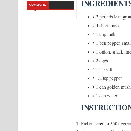
INGREDIENT
SPONSOR
Saddeta Denna Song Lyrics - සද්දෙට දෙන්න ගීතයේ
2 pounds lean gro
Kaalaya Song Lyrics - කාලය ගීතයේ පද පෙළ
4 slices bread
1 cup milk
Aramuna Song Lyrics - අරමුණ ගීතයේ පද පෙළ
1 bell pepper, smal
Sandata Duka Hithila Song Lyrics - සඳට දුක හිතිලා
1 onion, small, fi
2 eggs
Sihina Song Lyrics - සිහින ගීතයේ පද පෙළ
1 tsp salt
Father Song Lyrics - ෆාදර් ගීතයේ පද පෙළ
1/2 tsp pepper
Dannawada Mawa Song Lyrics - දන්නවාද මාව ගීත
1 can golden mus
1 can water
INSTRUCTIO
Preheat oven to 350 degree