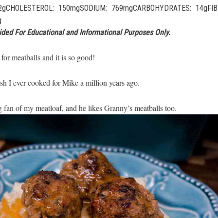
2gCHOLESTEROL: 150mgSODIUM: 769mgCARBOHYDRATES: 14gFIB
g
vided For Educational and Informational Purposes Only.
for meatballs and it is so good!
 dish I ever cooked for Mike a million years ago.
 fan of my meatloaf, and he likes Granny’s meatballs too.