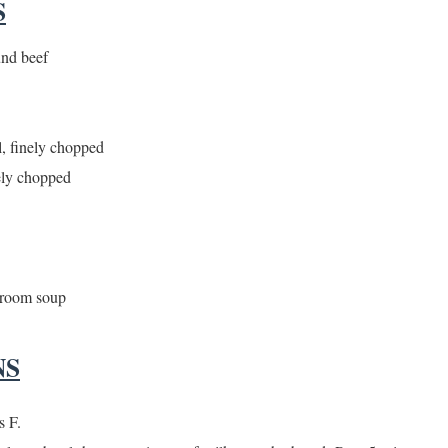
S
 පද පෙළ
und beef
l, finely chopped
 ගීතයේ පද පෙළ
nely chopped
යේ පද පෙළ
hroom soup
NS
s F.