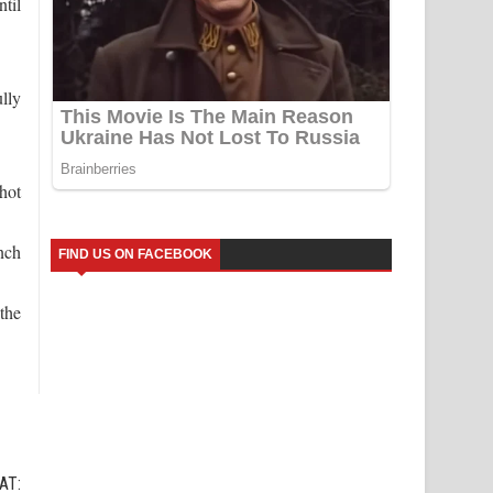
ntil
lly
hot
nch
FIND US ON FACEBOOK
the
AT: