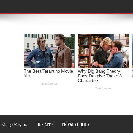
තයේ පද පෙළ
 පද පෙළ
ළ
රේ ගීතයේ පද පෙළ
ෙළ
ළ
තයේ පද පෙළ
l world cup song lyrics
සිංහල බ්ලොග්
OUR APPS
PRIVACY POLICY
 පද පෙළ