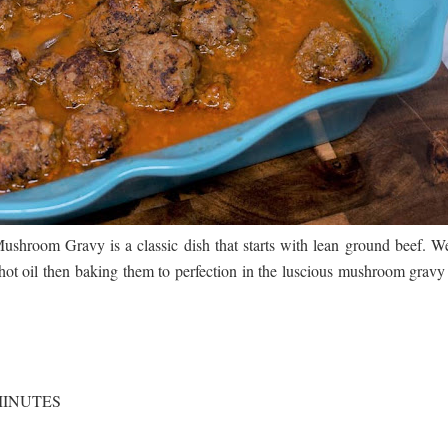
පෙළ
 පෙළ
ද පෙළ
hroom Gravy is a classic dish that starts with lean ground beef. We
hot oil then baking them to perfection in the luscious mushroom gravy 
ද පෙළ
S
 MINUTES
ද පෙළ