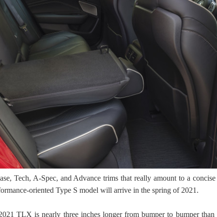
ase, Tech, A-Spec, and Advance trims that really amount to a concise 
formance-oriented Type S model will arrive in the spring of 2021.
2021 TLX is nearly three inches longer from bumper to bumper than 