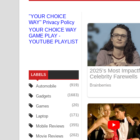
Liyamuda Dan Anagathe Song Lyrics - ලියමුද දැන
"YOUR CHOICE
WAY" Privacy Policy
Doni Song Lyrics - දෝණි ගීතයේ පද පෙළ
YOUR CHOICE WAY
GAME PLAY -
Benthara Palame Song Lyrics - බෙන්තර පාලමේ ගී
YOUTUBE PLAYLIST
Sanda Babalena Song Lyrics - සඳ බැබලෙන ගීතයේ
Adare Wadi Nisa Song Lyrics - ආදරේ වැඩි නිසා ගී
LABELS
UNUHUMA Song Lyrics - උණුහුම ගීතයේ පද පෙළ
(919)
Automobile
Katakara Song Lyrics - කටකාර ගීතයේ පද පෙළ
(1683)
Gadgets
Tharu Yaye Dilena Song Lyrics - තරු යායේ දිලෙනා
(20)
Games
(171)
Laptop
Ow Man Sosa Song Lyrics - ඔව් මං සෝසා ගීතයේ ප
(355)
Mobile Reviews
Heavy Weight Song Lyrics
(202)
Movie Reviews