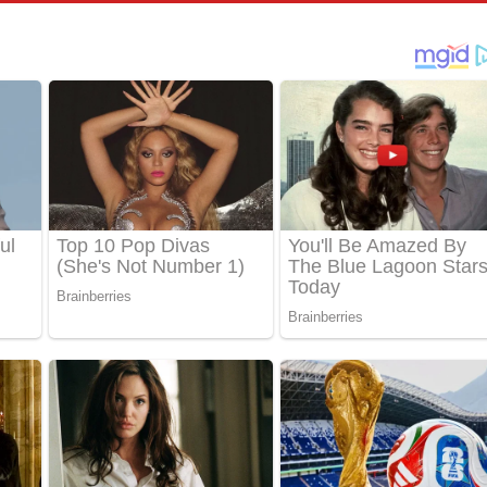
් අනාගතේ ගීතයේ පද පෙළ
තයේ පද පෙළ
 පද පෙළ
තයේ පද පෙළ
 ගීතයේ පද පෙළ
ද පෙළ