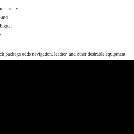
 is tricky
 ගීතයේ පද පෙළ
round
 bigger
?
යේ පද පෙළ
ch package adds navigation, leather, and other desirable equipment.
තයේ පද පෙළ
 පද පෙළ