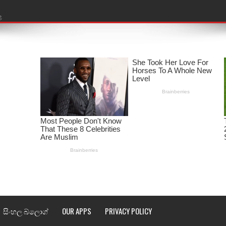
ළ
රේ ගීතයේ පද පෙළ
ෙළ
ළ
තයේ පද පෙළ
l world cup song lyrics
 පද පෙළ
පෙළ
්දා ගීතයේ පද පෙළ
සිංහල බ්ලොග්
OUR APPS
PRIVACY POLICY
ීතයේ පද පෙළ