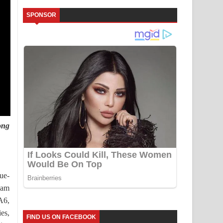
SPONSOR
ong
ue-
eam
A6,
es,
FIND US ON FACEBOOK