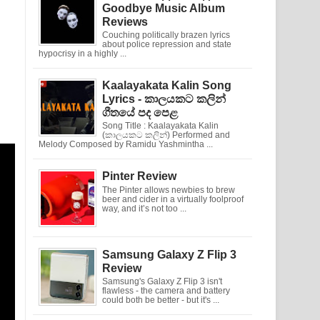
Goodbye Music Album
Reviews
Couching politically brazen lyrics
about police repression and state
hypocrisy in a highly ...
Kaalayakata Kalin Song
Lyrics - කාලයකට කලින්
ගීතයේ පද පෙළ
Song Title : Kaalayakata Kalin
(කාලයකට කලින්) Performed and
Melody Composed by Ramidu Yashmintha ...
Pinter Review
The Pinter allows newbies to brew
beer and cider in a virtually foolproof
way, and it’s not too ...
Samsung Galaxy Z Flip 3
Review
Samsung's Galaxy Z Flip 3 isn't
flawless - the camera and battery
could both be better - but it's ...