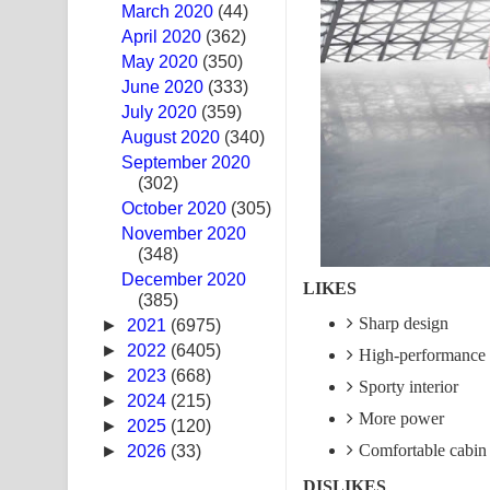
March 2020
(44)
Ras Balan Song Lyrics - රැස් බලන් ගීතයේ පද පෙළ
April 2020
(362)
May 2020
(350)
Hoda sihiyen Song Lyrics - හොද සිහියෙන් ගීතයේ ප
June 2020
(333)
July 2020
(359)
Awanken Song Lyrics - අවංකෙන් ගීතයේ පද පෙළ
August 2020
(340)
September 2020
Pa Sina Song Lyrics - පෑ සිනා ගීතයේ පද පෙළ
(302)
October 2020
Pemwanthiye Song Lyrics - පෙම්වන්තියේ ගීතයේ ප
(305)
November 2020
(348)
Manobhawa Song Lyrics - මනෝභව ගීතයේ පද පෙළ
December 2020
LIKES
(385)
Akahe Indala Song Lyrics - ආකාහේ ඉඳලා ගීතයේ ප
Sharp design
►
2021
(6975)
Raawaya Song Lyrics - රාවය ගීතයේ පද පෙළ
►
2022
(6405)
High-performance 
►
2023
(668)
Sporty interior
Saddeta Denna Song Lyrics - සද්දෙට දෙන්න ගීතයේ
►
2024
(215)
More power
►
2025
(120)
Kaalaya Song Lyrics - කාලය ගීතයේ පද පෙළ
Comfortable cabin
►
2026
(33)
Aramuna Song Lyrics - අරමුණ ගීතයේ පද පෙළ
DISLIKES