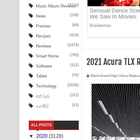
Aye Lanweela Song Lyrics - ආයේ ලංවීලා ගීතයේ පද
(3110)
Music Album Reviews
(158)
Ala purannata Song Lyrics - ආල පුරන්නට ගීතයේ ප
News
(89)
Preview
FEVER DREAM Lyrics - Alex Warren
(410)
Recipes
BTS : Hooligan Lyrics
(2474)
Reviews
Apa Hamuwee Song Lyrics - අප හමුවී ගීතයේ පද ප
(795)
Smart Home
2021 Acura TLX 
(112)
Software
PATHINIYE Song Lyrics - පතිනියනේ ගීතයේ පද පෙළ
(78)
Wanni Arachchige Udara Madus
Tablet
Sorry Sir Song Lyrics - සොරි සර් ගීතයේ පද පෙළ
(2030)
Technology
Mathaka Aluthin Liyanna Song Lyrics - මතක අලුති
(151)
අත් වැඩ
(23)
ගොසිප්
Sandak Awith Song Lyrics - සඳක් ඇවිත් ගීතයේ පද 
Swetha Sande Song Lyrics - ශ්වේත සඳේ ගීතයේ පද
ALL POSTS
Ma Igili Giya Lyrics - මා ඉගිලී ගියා ගීතයේ පද පෙළ
▼
2020
(3128)