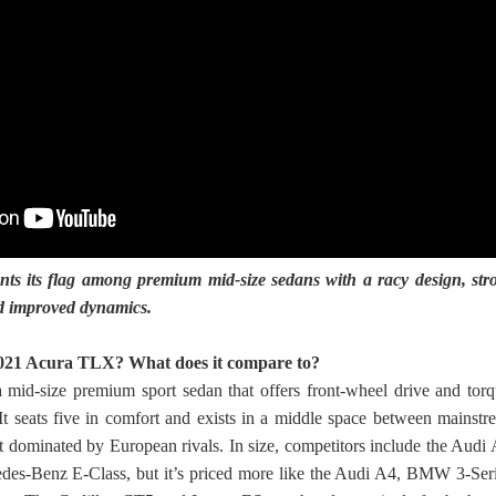
s its flag among premium mid-size sedans with a racy design, str
d improved dynamics.
 2021 Acura TLX? What does it compare to?
id-size premium sport sedan that offers front-wheel drive and torq
 It seats five in comfort and exists in a middle space between mainstr
 dominated by European rivals. In size, competitors include the Audi 
es-Benz E-Class, but it’s priced more like the Audi A4, BMW 3-Seri