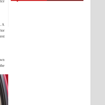
ice
. A
rior
test
own
 the