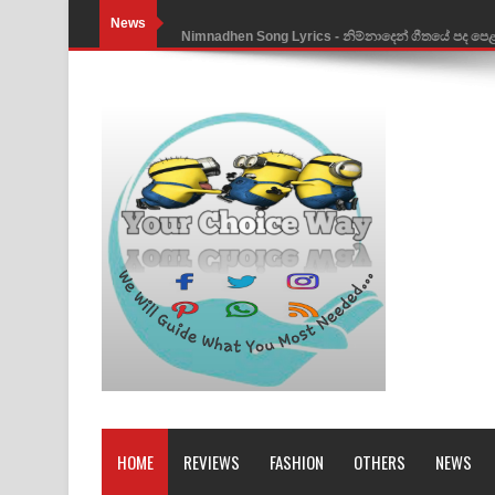
News
Nimnadhen Song Lyrics - නිම්නාදෙන් ගීතයේ පද පෙ
Obamai Mage Adare Song Lyrics - ඔබමයි මගේ ආද
Pansal Gihin Song Lyrics - පන්සල් ගිහිං ගීතයේ පද ප
Ankeliya Song Lyrics - අංකෙළිය ගීතයේ පද පෙළ
DEAR GOD Song Lyrics - ඩියර් ගෝඩ් ගීතයේ පද පෙ
MANAMALA KATHA Song Lyrics - මනමාල කතා ගී
Dai Dai Lyrics - Shakira, Burna Boy | 2026 footbal
Lassana Amma Song Lyrics - ලස්සන අම්මා ගීතයේ
Gemak Deela Song Lyrics - ගේමක් දීලා ගීතයේ පද 
Niwuna Numba Hinda Song Lyrics - නිවුනා නුඹ හින
HOME
REVIEWS
FASHION
OTHERS
NEWS
Numba Dun Aadare Song Lyrics - නුඹ දුන් ආදරේ ග