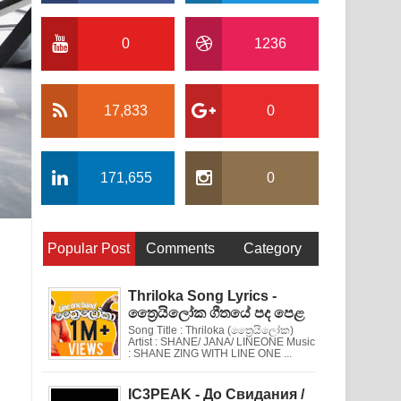
0
1236
17,833
0
171,655
0
Popular Post
Comments
Category
Thriloka Song Lyrics -
ත්‍රෛයිලෝක ගීතයේ පද පෙළ
Song Title : Thriloka (ත්‍රෛයිලෝක)
Artist : SHANE/ JANA/ LINEONE Music
: SHANE ZING WITH LINE ONE ...
IC3PEAK - До Свидания /