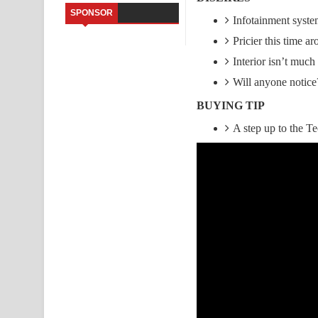
SPONSOR
Infotainment system
Sandata Duka Hithila Song Lyrics - සඳට දුක හිතිලා
Pricier this time a
Sihina Song Lyrics - සිහින ගීතයේ පද පෙළ
Interior isn’t much
Will anyone notice
Father Song Lyrics - ෆාදර් ගීතයේ පද පෙළ
BUYING TIP
Dannawada Mawa Song Lyrics - දන්නවාද මාව ගීත
A step up to the Te
NEENA Song Lyrics - නීනා ගීතයේ පද පෙළ
Ahimi Wimai Himi Song Lyrics - අහිමි විමයි හිමි ගී
Mathaka Parana Song Lyrics - මතක පාරනා ගීතයේ