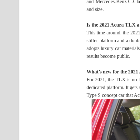
and Mercedes-Benz C-Class
and size.
Is the 2021 Acura TLX a
This time around, the 202
stiffer platform and a doub
adopts luxury-car materials.
results become public.
What’s new for the 202
For 2021, the TLX is no l
dedicated platform. It gets
Type S concept car that Ac