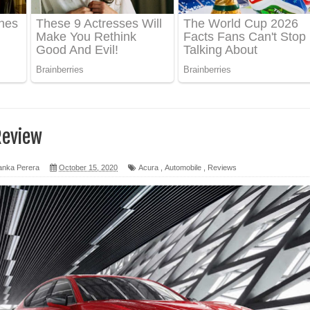
 පෙළ
ද පෙළ
ෙළ
Review
anka Perera
October 15, 2020
Acura
,
Automobile
,
Reviews
න් ලියන්න ගීතයේ පද පෙළ
පෙළ
 පෙළ