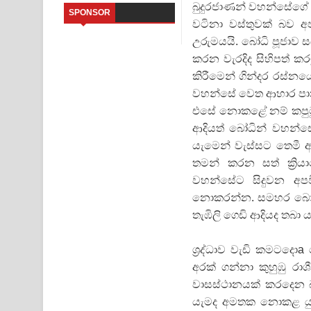
බුදුරජාණන් වහන්සේගේ
SPONSOR
වටිනා වස්‌තුවක්‌ බව
Sandata Duka Hithila Song Lyrics - සඳට දුක හිතිලා
උරුමයයි. බෝධි පූජාව සඳ
Sihina Song Lyrics - සිහින ගීතයේ පද පෙළ
කරන වැරදිද සිහිපත් කරම
කිරීමෙන් ගින්දර රස්‌න
Father Song Lyrics - ෆාදර් ගීතයේ පද පෙළ
වහන්සේ වෙත ආහාර පාන ත
එසේ නොකළේ නම් කපුටු ආද
Dannawada Mawa Song Lyrics - දන්නවාද මාව ගීත
ආදියත් බෝධින් වහන්ස
NEENA Song Lyrics - නීනා ගීතයේ පද පෙළ
යැමෙන් වැස්‌සට තෙමී 
තමන් කරන සත් ක්‍රිය
Ahimi Wimai Himi Song Lyrics - අහිමි විමයි හිමි ගී
වහන්සේට සිදුවන අපවි
නොකරන්න. සමහර බෝධීන
Mathaka Parana Song Lyrics - මතක පාරනා ගීතයේ
තැඹිලි ගෙඩි ආදියද තබා
ශ්‍රද්ධාව වැඩි කමටදොa
අරක්‌ ගන්නා කුහුඹු ර
වාසස්‌ථානයක්‌ කරදෙන
යැමද අමතක නොකළ යුතු