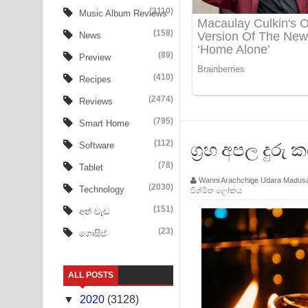
Aye Lanweela Song Lyrics - ආයේ ලංවීලා ගීතයේ පද
(3110)
Music Album Reviews
(158)
Ala purannata Song Lyrics - ආල පුරන්නට ගීතයේ ප
News
(89)
Preview
FEVER DREAM Lyrics - Alex Warren
(410)
Recipes
BTS : Hooligan Lyrics
(2474)
Reviews
Apa Hamuwee Song Lyrics - අප හමුවී ගීතයේ පද ප
(795)
Smart Home
(112)
ග්‍රහ අපල දුරු
Software
PATHINIYE Song Lyrics - පතිනියනේ ගීතයේ පද පෙළ
(78)
Tablet
Sorry Sir Song Lyrics - සොරි සර් ගීතයේ පද පෙළ
Wanni Arachchige Udara Madus
(2030)
Technology
විශ්මිත ලෝකය
Mathaka Aluthin Liyanna Song Lyrics - මතක අලුති
(151)
අත් වැඩ
(23)
ගොසිප්
Sandak Awith Song Lyrics - සඳක් ඇවිත් ගීතයේ පද 
Swetha Sande Song Lyrics - ශ්වේත සඳේ ගීතයේ පද
ALL POSTS
Ma Igili Giya Lyrics - මා ඉගිලී ගියා ගීතයේ පද පෙළ
▼
2020
(3128)