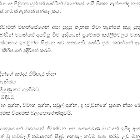
හොත් එයද පිළිගත යුත්තේ බෝධීන් වහන්සේ යෑයි සිතන ඇත්තන්ද නැත
ේ නමක්‌ ඇත්තේ පන්සලකය.
වාමීන් වහන්සේගෙන් අසා සුදුසු තැනක ඒවා තැන්පත් කළ යුත
ධීන් වහන්සේ අපවිත්‍ර වීම ආදියෙන් ප්‍රවේශම් කරලීම්වලට වග
්ඨානය ඉහළින්ම සිදුවන බව සත්‍යයකි. බෝධි පූජා කරන්නේ ඇ
් කිහිපයක්‌ ඉදිරිපත් කරමි.
ා
 ආදීන්ගේ කරදර හිරිහැර නිසා
 ගැනීමට
ිදියුණු කර ගැනීමට
 මිදීමට
ිභාග ප්‍රශ්න, විවාහ ප්‍රශ්න, පවුල් ප්‍රශ්න, දූ දරුවන්ගේ ප්‍රශ්න නිසා ම
මක්‌ විසඳුමක්‌ බලාපොරොත්තුවයි.
ද? මනුෂ්‍යයන් වශයෙන් ජීවත්වන අප කොපමණ වාරයක්‌ ඉපිද ඇත
ත් වූ භවවලදී තමාගෙන් සිදුවූ අකුසල කර්ම පාප කර්ම උඩ මනුෂ