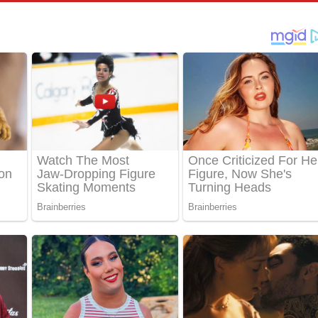
් අනාගතේ ගීතයේ පද පෙළ
තයේ පද පෙළ
 පද පෙළ
තයේ පද පෙළ
 ගීතයේ පද පෙළ
ද පෙළ