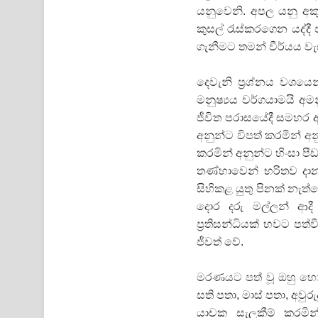
යනුවෙනි. අපල යනු අකු
කුසල් රැස්‌කරගෙන යද්
ගැනීමට තමන් වීර්යය වැඩ
දෙවැනි ප්‍රශ්නය වශයෙන
මනුෂ්‍යය වර්ගයාමයි 
ජීවිත පරාසයේදී සමහර 
අනුන්ට විපත් කරමින් අ
කරමින් අනුන්ට හිංසා පීඩ
තණ්‌හාවෙන් භරිතව ද
සිහිකළ යුතු පිනක්‌ නැ
දොර දරු මල්ලන් ආදී
ප්‍රතිසන්ධියක්‌ භවට ප
ජීවත් වේ.
මරණයට පත් වූ ඔහු හෝ
සති පතා, මාස්‌ පතා, අවුරුද
යාචක සැලකීම් කරමින