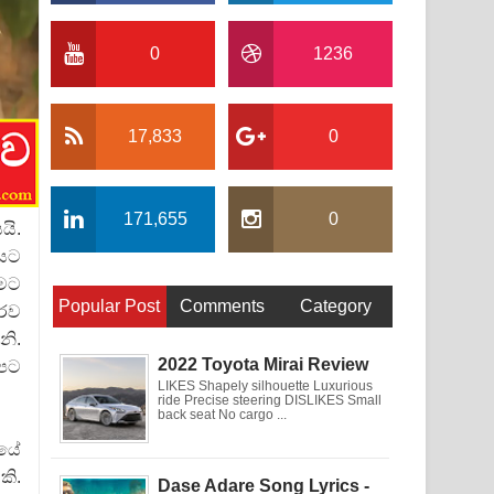
0
1236
17,833
0
171,655
0
යි.
ියට
ීමට
Popular Post
Comments
Category
ෞරව
නි.
2022 Toyota Mirai Review
අපට
LIKES Shapely silhouette Luxurious
ride Precise steering DISLIKES Small
back seat No cargo ...
නයේ
කි.
Dase Adare Song Lyrics -