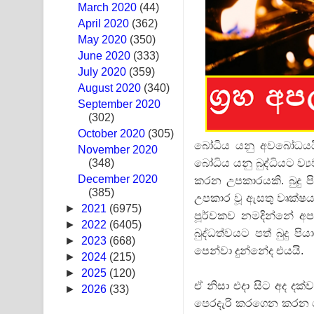
March 2020
(44)
Ras Balan Song Lyrics - රැස් බලන් ගීතයේ පද පෙළ
April 2020
(362)
May 2020
(350)
Hoda sihiyen Song Lyrics - හොද සිහියෙන් ගීතයේ ප
June 2020
(333)
July 2020
(359)
Awanken Song Lyrics - අවංකෙන් ගීතයේ පද පෙළ
August 2020
(340)
September 2020
Pa Sina Song Lyrics - පෑ සිනා ගීතයේ පද පෙළ
(302)
October 2020
Pemwanthiye Song Lyrics - පෙම්වන්තියේ ගීතයේ ප
(305)
බෝධිය යනු අවබෝධයයි.
November 2020
බෝධිය යනු බුද්ධියට ව්
(348)
Manobhawa Song Lyrics - මනෝභව ගීතයේ පද පෙළ
December 2020
කරන උපකාරයකි. බුදු ප
(385)
Akahe Indala Song Lyrics - ආකාහේ ඉඳලා ගීතයේ ප
උපකාර වූ ඇසතු වෘක්‌ෂ
►
2021
(6975)
පූර්වකව නමදින්නේ අ
Raawaya Song Lyrics - රාවය ගීතයේ පද පෙළ
►
2022
(6405)
බුද්ධත්වයට පත් බුදු 
►
2023
(668)
පෙන්වා දුන්නේද එයයි.
Saddeta Denna Song Lyrics - සද්දෙට දෙන්න ගීතයේ
►
2024
(215)
►
2025
(120)
Kaalaya Song Lyrics - කාලය ගීතයේ පද පෙළ
ඒ නිසා එදා සිට අද දක
►
2026
(33)
පෙරදැරි කරගෙන කරන බ
Aramuna Song Lyrics - අරමුණ ගීතයේ පද පෙළ