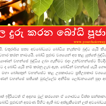
ද පෙළ
ද පෙළ
 චතුරාර්ය සත්‍ය අවබෝධයට බෝධිය නැත්නම් බුද්ධ යෑයි කිය
‍යවහාර කරන නාමයයි. බෝධි පූජාව වශයෙන් අප කළ යුත්තේ බුද්ධ
ියාණන් වහන්සේ බුද්ධිය ලබා ගැනීමට එදා උන්වහන්සේට පිටද
ද පෙළ
යට ද බෝධි යෑයි නම් කරනු ලැබ ඇත. බෝධීන් වහන්සේ යෑයි ග
ප මහා බෝසතුන් වහන්සේට කළ උපකාරයට ප්‍රතිඋපකාර වශයෙ
පියාණන් වහන්සේ සතියක්‌ මුළුල්ලේම අනිමිස ලෝචනයෙන් පුදා 
 පද පෙළ
්‌වාත් ඉදිරියටත් ඒ අදහස මුල් කරගෙන ඒ ගෞරවය චිත්ත සන්තා
ෝධි පූජාවන් අපමණ පිහිට ඇති බව අත්දැකීමෙන් ලත් අවබෝධය