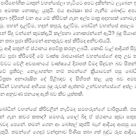
 පාරිභෝගික ධාතුන් වහන්සේලා හැටියට අපට දකින්නට ලැබෙන 
 අප අමතක නොකළ යුතුයි. එය ආරක්‍ෂා කර ගැනීම බෞද්ධ අ
 ගීතයේ පද පෙළ
හා ඉදිරිපත් වන අය මේ කිසිවක්‌ ගැන අල්ප මාත්‍ර අදහසක්‌ නොමැ
ු. පහන් දැල්වීම, හඳුන් කපුරු දැල්වීම, බෝධීන් වහන්සේ අසලම ස
යෙන් සිදු වන්නේ කුමක්‌දැයි කල්පනා නොකරන්නේ ඇයි? බුදු පියා
බා පූජා කිරීමෙන් අනතුරුව අස්‌ කිරීමද අනිවාර්යයි.
ී සතුන් ඒ ස්‌ථානය අපවිත්‍ර කරනු ලබයි. කොඩි වැල් ආදියත් සිව
යේ පද පෙළ
ේට පූජා කිරීමේදී මේ වෘක්‌ෂ රාජයාණන් වහන්සේගේ අතු උඩ 
අව්වට වේලී අවසානයේ වෘක්‌ෂයේ දිරාපත් වීමද සිදුවන බව සිතන
ාවේ ප්‍රතිඵල නෙළාගන්න නම් තමන්ගේ ක්‍රියාවෙන් පසු බෝධ
තයේ පද පෙළ
ත්‍රතා අනාරක්‍ෂිත දේ පිළිබඳව ද සිහිපත් කළ යුතු බව අ
් වහන්සේ අභියස බුදු රුවක්‌ ඇත්නම් උන්වහන්සේගේ අත්ල
 පද පෙළ
 යන අනුවණ ජනයාද ඇති බව කිව යුත්තකි.
 බෝධීන් වහන්සේ කිරිවලින් නෑවීමද සමහරුන්ගේ චාරිත්‍රයකි. 
ාශීන් ගැන කවර කතාද? සමහරු පොල් බිඳ ඒ ස්‌ථානය කුඩා සතු
 බවද පෙනේ. තමන් ගෙන ආ බෝතල් කුප්පි බෑග් ආදියද ආපසු 
යි. තමන්ගේ ගෙදර වන්දනාව පිණිස තබා ගත් බුද්ධ රූප ආදිය