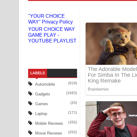
Liyamuda Dan Anagathe Song Lyrics - ලියමුද දැන
"YOUR CHOICE
WAY" Privacy Policy
Doni Song Lyrics - දෝණි ගීතයේ පද පෙළ
YOUR CHOICE WAY
GAME PLAY -
Benthara Palame Song Lyrics - බෙන්තර පාලමේ ගී
YOUTUBE PLAYLIST
Sanda Babalena Song Lyrics - සඳ බැබලෙන ගීතයේ
Adare Wadi Nisa Song Lyrics - ආදරේ වැඩි නිසා ගී
LABELS
UNUHUMA Song Lyrics - උණුහුම ගීතයේ පද පෙළ
(919)
Automobile
Katakara Song Lyrics - කටකාර ගීතයේ පද පෙළ
(1683)
Gadgets
Tharu Yaye Dilena Song Lyrics - තරු යායේ දිලෙනා
(20)
Games
(171)
Laptop
Ow Man Sosa Song Lyrics - ඔව් මං සෝසා ගීතයේ ප
(355)
Mobile Reviews
Heavy Weight Song Lyrics
(202)
Movie Reviews