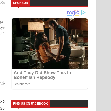
ුවා
SPONSOR
ුය.
බලා
යි?
ෙකී
්ද?
FIND US ON FACEBOOK
්‍ය