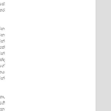
එසේ
ුකර
ටින
්වන
ින්
පත්
ින්
තේද
 ගේ
්තය
ින්
තා,
මගී
වදන