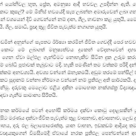
් යෝනිවල භූත, ප්‍රේත, අමනුෂ්‍ය ආදී භවවල උපදින්න ඇති.
 කුසල්? මේ මිනිස්‌ භවයේදී සැප ලබන්න අමාරුවෙන් ලබා ග
න් වශයෙන් දිවි ගෙවන්නේ නම් දාන, ශීල, භාවනා කළ යුතුයි, මෛත්‍
ි. ශීල, සමාධි, ප්‍රඥ තුළ ජීවිත පැවැත්ම නගාගත යුතුයි.
න වඩමින් අනුන්ගේ සැපතට ඊර්ෂ්‍යා කරමින් ජීවිත ගෙවද්දී පෙර භවව
 කොට මේ ලබාගත් මනුෂ්‍යත්වය දුකෙන් වේදනාවෙන් දහස
 ගෙන ඒවා මල්ඵල ගැන්වීමට නොහැකිව සිටින දුක උරුම කර
ෝධි පූජාවක්‌ තැබුවාට මදි. හැකි පමණින් තම වත්කම් පරිදි දන්
 වත්කම් අනවශ්‍යයි. අවශ්‍ය වන්නේ ඕනෑකමයි. අඩුම තරමේ පන්සිල් 
වකට සූදානම් වන්නා නිර්මාංශ වන්නේ නම් ප්‍රතිඵල අති සාර්ථකයි. ද
ිමු. දරුවකු මෙලොව එළිය දකින මොහොත නක්‌ශස්‌ත්‍ර විද්‍යාඥ
වා ගැනීම සාමාන්‍ය සිරිතයි.
ජනක කර්මයේ පටන් අහෝසි කර්මය දක්‌වා කොටු දොළසකින් ය
ිට මරණය දක්‌වා ජීවිත පැවැත්ම තුළ වාසනාව, අවාසනාව, ලෙඩ දුක
 විවාහය, දරු ඵල බලාපොරොත්තු, යාන වාහන, ඉඩකඩම් ආදියද ත
 දෛවඥයකුගෙන් විමසීමේදී ඒවායේ නරක ප්‍රතිඵල පෙන්වන්නේ 