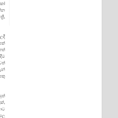
 කෝ
න්න
රී,
ලදී
ක්‌
ගත්
දීම
වත්
ැන්
යකු
ුත්
්‌,
මාට
අපල