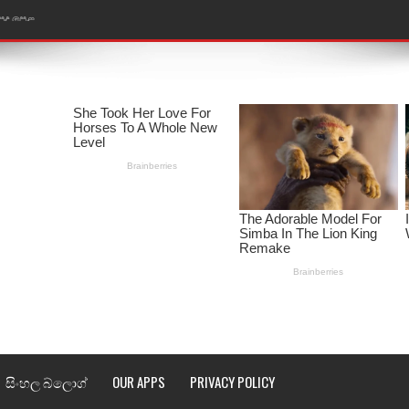
ළ
රේ ගීතයේ පද පෙළ
ෙළ
ළ
තයේ පද පෙළ
l world cup song lyrics
 පද පෙළ
පෙළ
්දා ගීතයේ පද පෙළ
සිංහල බ්ලොග්
OUR APPS
PRIVACY POLICY
ීතයේ පද පෙළ