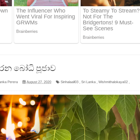
 පෙළ
ද පෙළ
ෙළ
 කරන බෝධි පූජාව
anka Perera
August 27, 2020
Sinhalaall03
,
Sri Lanka
,
Wishmithalokaya02
,
න් ලියන්න ගීතයේ පද පෙළ
පෙළ
 පෙළ