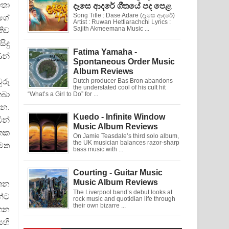
ඉතා
දෑසෙ ආදරේ ගීතයේ පද පෙළ
Song Title : Dase Adare (දෑසෙ ආදරේ)
පගේ
Artist : Ruwan Hettiarachchi Lyrics :
Sajith Akmeemana Music ...
තිව
ිදු
Fatima Yamaha -
ණන්
Spontaneous Order Music
Album Reviews
ුරු
Dutch producer Bas Bron abandons
the understated cool of his cult hit
තබා
“What’s a Girl to Do” for ...
්න.
Kuedo - Infinite Window
ීන්
Music Album Reviews
මතක
On Jamie Teasdale’s third solo album,
the UK musician balances razor-sharp
 මත
bass music with ...
Courting - Guitar Music
Music Album Reviews
එතන
The Liverpool band’s debut looks at
න්ට
rock music and quotidian life through
their own bizarre ...
ගෙන
ෙහි