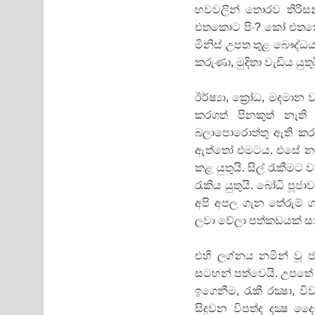
භවවලින් තොරව තිරිසන
එතකොට පිං? කෝ එතකොට
මිනිස්‌ උපත තුළ බෞද්ධය
කරුණා, මුදිතා වැඩිය යුතුය
ඊර්ෂ්‍යා, ක්‍රෝධ, මදමා
කරගත් පිනකුත් නැති
බලාපොරොත්තු ඇති කර
ඇත්තෝ එමටය. එසේ නම් බ
කළ යුතුයි. සිල් රැකීමට
රැකිය යුතුයි. බෝධි පූජා
අපි අපල ගැන තේරුම් ගන
ලවා වේලා පත්කඩයක්‌ සාද
එහි ලග්නය නමින් වූ 
සටහන් පත්වෙයි. උපතේ ස
ඉගෙනීම, රැකී රක්‍ෂා,
සිදුවන විපත්ද දක්‍ෂ