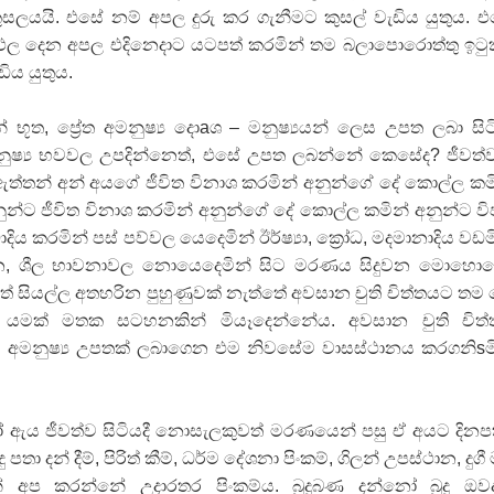
සලයයි. එසේ නම් අපල දුරු කර ගැනීමට කුසල් වැඩිය යුතුය. 
දී ඵල දෙන අපල එදිනෙදාට යටපත් කරමින් තම බලාපොරොත්තු ඉට
ිය යුතුය.
් භූත, ප්‍රේත අමනුෂ්‍ය දොaශ – මනුෂ්‍යයන් ලෙස උපත ලබා සි
අමනුෂ්‍ය භවවල උපදින්නෙත්, එසේ උපත ලබන්නේ කෙසේද? ජීවත
ඇත්තන් අන් අයගේ ජීවිත විනාශ කරමින් අනුන්ගේ දේ කොල්ල කම
නුන්ට ජීවිත විනාශ කරමින් අනුන්ගේ දේ කොල්ල කමින් අනුන්ට වි
ාදිය කරමින් පස්‌ පව්වල යෙදෙමින් ඊර්ෂ්‍යා, ක්‍රෝධ, මදමානාදිය වඩම
ාන, ශීල භාවනාවල නොයෙදෙමින් සිට මරණය සිදුවන මොහො
ත්තේ සියල්ල අතහරින පුහුණුවක්‌ නැත්තේ අවසාන චුති චිත්තයට තම
 යමක්‌ මතක සටහනකින් මියෑදෙන්නේය. අවසාන චුති චිත
ත්වී අමනුෂ්‍ය උපතක්‌ ලබාගෙන එම නිවසේම වාසස්‌ථානය කරගනිsම
 ඇය ජීවත්ව සිටියදී නොසැලකුවත් මරණයෙන් පසු ඒ අයට දිනප
ු පතා දන් දීම්, පිරිත් කීම්, ධර්ම දේශනා පිංකම්, ගිලන් උපස්‌ථාන, දුගී 
් අප කරන්නේ උදාරතර පිංකම්ය. බුදුබණ දන්නෝ බුදු ඔ