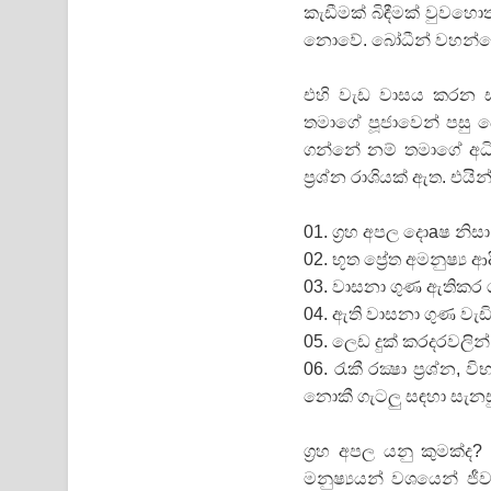
කැඩීමක්‌ බිඳීමක්‌ වුව
නොවේ. බෝධීන් වහන්ස
එහි වැඩ වාසය කරන ස්‌
තමාගේ පූජාවෙන් පසු බෝ
ගන්නේ නම් තමාගේ අධිෂ
ප්‍රශ්න රාශියක්‌ ඇත. එයින
01. ග්‍රහ අපල දොaෂ නිස
02. භූත ප්‍රේත අමනුෂ්‍ය
03. වාසනා ගුණ ඇතිකර
04. ඇති වාසනා ගුණ වැඩ
05. ලෙඩ දුක්‌ කරදරවලින්
06. රැකී රක්‍ෂා ප්‍රශ්න, ව
නොකී ගැටලු සඳහා සැනසු
ග්‍රහ අපල යනු කුමක්‌
මනුෂ්‍යයන් වශයෙන් ජීව