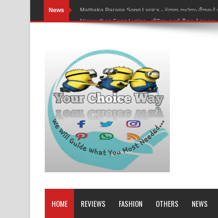
News
Nimnadhen Song Lyrics - නිම්නාදෙන් ගීතයේ පද පෙ
Obamai Mage Adare Song Lyrics - ඔබමයි මගේ ආද
Pansal Gihin Song Lyrics - පන්සල් ගිහිං ගීතයේ පද ප
Ankeliya Song Lyrics - අංකෙළිය ගීතයේ පද පෙළ
DEAR GOD Song Lyrics - ඩියර් ගෝඩ් ගීතයේ පද පෙ
MANAMALA KATHA Song Lyrics - මනමාල කතා ගී
Dai Dai Lyrics - Shakira, Burna Boy | 2026 footbal
Lassana Amma Song Lyrics - ලස්සන අම්මා ගීතයේ
Gemak Deela Song Lyrics - ගේමක් දීලා ගීතයේ පද 
Niwuna Numba Hinda Song Lyrics - නිවුනා නුඹ හින
HOME
REVIEWS
FASHION
OTHERS
NEWS
Numba Dun Aadare Song Lyrics - නුඹ දුන් ආදරේ ග