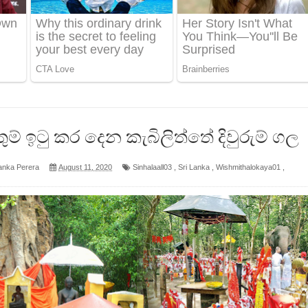
 පෙළ
ද පෙළ
ෙළ
ම් ඉටු කර දෙන කැබිලිත්තේ දිවුරුම් ගල
anka Perera
August 11, 2020
Sinhalaall03
,
Sri Lanka
,
Wishmithalokaya01
,
න් ලියන්න ගීතයේ පද පෙළ
පෙළ
 පෙළ