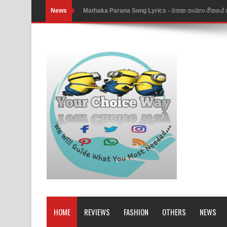
News
Nimnadhen Song Lyrics - නිම්නාදෙන් ගීතයේ පද පෙ
Obamai Mage Adare Song Lyrics - ඔබමයි මගේ ආද
Pansal Gihin Song Lyrics - පන්සල් ගිහිං ගීතයේ පද ප
Ankeliya Song Lyrics - අංකෙළිය ගීතයේ පද පෙළ
DEAR GOD Song Lyrics - ඩියර් ගෝඩ් ගීතයේ පද පෙ
MANAMALA KATHA Song Lyrics - මනමාල කතා ගී
Dai Dai Lyrics - Shakira, Burna Boy | 2026 footbal
Lassana Amma Song Lyrics - ලස්සන අම්මා ගීතයේ
Gemak Deela Song Lyrics - ගේමක් දීලා ගීතයේ පද 
Niwuna Numba Hinda Song Lyrics - නිවුනා නුඹ හින
HOME
REVIEWS
FASHION
OTHERS
NEWS
Numba Dun Aadare Song Lyrics - නුඹ දුන් ආදරේ ග