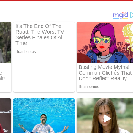
් අනාගතේ ගීතයේ පද පෙළ
තයේ පද පෙළ
 පද පෙළ
තයේ පද පෙළ
 ගීතයේ පද පෙළ
ද පෙළ