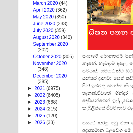
March 2020
(44)
Ras Balan Song Lyrics - රැස් බලන් ගීතයේ පද පෙළ
April 2020
(362)
May 2020
(350)
Hoda sihiyen Song Lyrics - හොද සිහියෙන් ගීතයේ ප
June 2020
(333)
July 2020
(359)
Awanken Song Lyrics - අවංකෙන් ගීතයේ පද පෙළ
August 2020
(340)
September 2020
Pa Sina Song Lyrics - පෑ සිනා ගීතයේ පද පෙළ
(302)
සංසාරේ මොනතරම් පින්
October 2020
Pemwanthiye Song Lyrics - පෙම්වන්තියේ ගීතයේ ප
(305)
නෑනේ. හැමදාම අපල, ලෙ
November 2020
(348)
Manobhawa Song Lyrics - මනෝභව ගීතයේ පද පෙළ
සමයක්. සමහරුන්ට ඔළු
December 2020
යන්තර දානවා, සෙත් කවි
(385)
Akahe Indala Song Lyrics - ආකාහේ ඉඳලා ගීතයේ ප
පින් ඉස්මතු වෙන්න කි
►
2021
(6975)
තැනක්.ජීවිතේ ගින්
Raawaya Song Lyrics - රාවය ගීතයේ පද පෙළ
►
2022
(6405)
දෙවියන්ගෙන් ඉල්ලුවොත
►
2023
(668)
Saddeta Denna Song Lyrics - සද්දෙට දෙන්න ගීතයේ
කැබිලිත්තේ ජීවමානව වැ
►
2024
(215)
►
2025
(120)
Kaalaya Song Lyrics - කාලය ගීතයේ පද පෙළ
►
2026
(33)
සසරෙ කරපු පවු එහා ම
අදෘශ්‍යමාන බලවේග මේ 
Aramuna Song Lyrics - අරමුණ ගීතයේ පද පෙළ