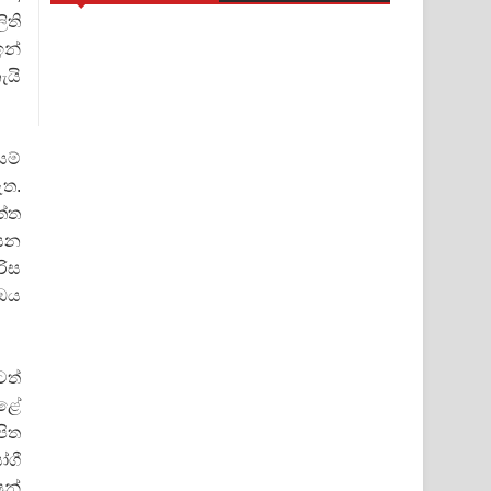
ිති
ඉන්
ැයි
සම්
ඇත.
ත්ත
සෙන
රිස
 ඔය
ටත්
කළේ
පිත
ෝගී
ූන්