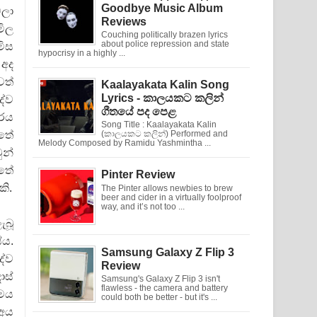
Goodbye Music Album
ෙලා
Reviews
මිල
Couching politically brazen lyrics
about police repression and state
මිස
hypocrisy in a highly ...
 අද
වත්
Kaalayakata Kalin Song
Lyrics - කාලයකට කලින්
ේව
ගීතයේ පද පෙළ
ාරය
Song Title : Kaalayakata Kalin
්තේ
(කාලයකට කලින්) Performed and
Melody Composed by Ramidu Yashmintha ...
න්
්තේ
Pinter Review
කි.
The Pinter allows newbies to brew
beer and cider in a virtually foolproof
way, and it’s not too ...
ැබූ
ේය.
Samsung Galaxy Z Flip 3
දේව
Review
ොස්
Samsung's Galaxy Z Flip 3 isn't
flawless - the camera and battery
්මය
could both be better - but it's ...
 අය