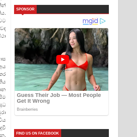
ින්
SPONSOR
ිය.
බවට
බවද
්ථා
වාස
 අය
 කර
තිය
මාන
සිම
යුධ
ුරා
විය
ුවී
FIND US ON FACEBOOK
ෙන,