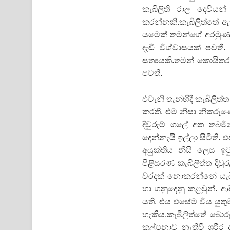
කැබිලිති රාල දෙවියන්
කරන්නකි.කැබිලිත්තේ ඇති
යමෙක් තමන්ගේ අරමුණක
දැඩි විශ්වාසයක් පවත
සත්‍යයකි.තමන් කොයිතර
පවතී.
එවැනි තැන්හිදී කැබිලි
කරති. එම නිසා නිකරුණ
දිවුරුම් ගලේ අත තබම
දෙන්නැයි ඉල්ලා සිටිති
අයුක්තිය නිසි ලෙස ඉට
පිළිසරණ කැබිලිත්ත දිව
වරදක් නොකරන්නේ යැයි ද
හා ගනුදෙනු කළවුන්. ආද
යති. එය එසේම විය යුතු
හැකිය.කැබිලිත්තේ බොරු
කල්පනාව නැතිවී ශරීර