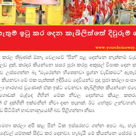
ද පෙළ
 කරල තිබුණත් ඕනෑ වෙලාවේ “පින්” පළ දෙන්නෙ නැත්නම් වැ
ද පෙළ
ඩ දුක්, කරදර කියන්නෙ සසර පුරා කරපු අකුසල් විපාක දෙන 
ව උස්සගන්න බෑ “මැරෙන්න හිතෙනවා ප්‍රශ්න වැඩිකමට” ඇතැම
 කියනවා මේ එක පැත්තක් ඉදිරියට දෙවියන්ට පුද පූජා කරලා සංස
ද පෙළ
යලා භාරහාර වුණොත් ඒක ඉෂ්ට වෙනවා. කැබිලිත්ත කියන්නෙ එ
දර ගොඩක් මැද්දෙ ගිහින් මේක නිවල දෙන්නය කියල කතර
් ඒ දුක්ගිනි ඉක්මනින් නිවා දාන තැනක්. ඊට හේතුව උන්වහන
 පද පෙළ
ඩ සිටිමින් භාවනානුයෝගී බව පිළිගන්නා නිසා.
ෙහා කරලා අපි කළ පින් ටික ඉස්සරහට ගන්න අපට බෑ. හැබ
දේවල් යම්තාක් සිද්ධ කර දෙනවා. හැබැයි මේ කියන්නෙ සේරම 