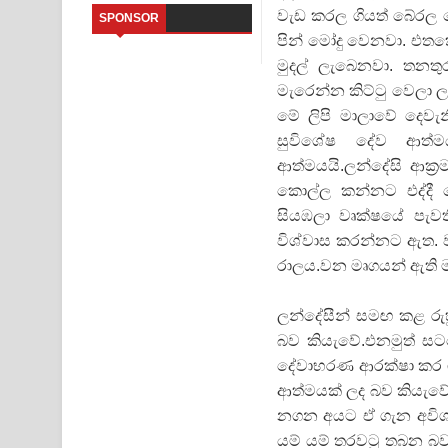
වැඩ කරල ගියත් බේරල 
SPONSOR
Sandata Duka Hithila Song Lyrics - සඳට දුක හිතිලා
පින් මෝදු වෙනවා. එතක
මුදල් ලැබෙනවා. තනතු
Sihina Song Lyrics - සිහින ගීතයේ පද පෙළ
මැරෙන්න කිට්ටු වෙලා 
මේ ලිපි මාලාවේ දෙව
Father Song Lyrics - ෆාදර් ගීතයේ පද පෙළ
සුවිශේෂ දේව ආත්ම
Dannawada Mawa Song Lyrics - දන්නවාද මාව ගීත
ආත්මයයි.ලන්දේසි ආක්
කොල්ල කන්නට එද්දී ද
NEENA Song Lyrics - නීනා ගීතයේ පද පෙළ
සියඹලා වෘක්ෂයේ පැ
විශ්වාස කරන්නට ඇත. ව
Ahimi Wimai Himi Song Lyrics - අහිමි විමයි හිමි ගී
රාලය.වන මෘගයන් ඇති මහ
Mathaka Parana Song Lyrics - මතක පාරනා ගීතයේ
ලන්දේසීන් සමඟ කළ රුහු
බව කියැවේ.එනමුත් සටන
දේවාභරණ ආරක්ෂා කර ගැ
ආත්මයක් ලද බව කියැවේ
නගන අයට ඒ ගැන අවිශ
යම් යම් තරවටු තබන බව