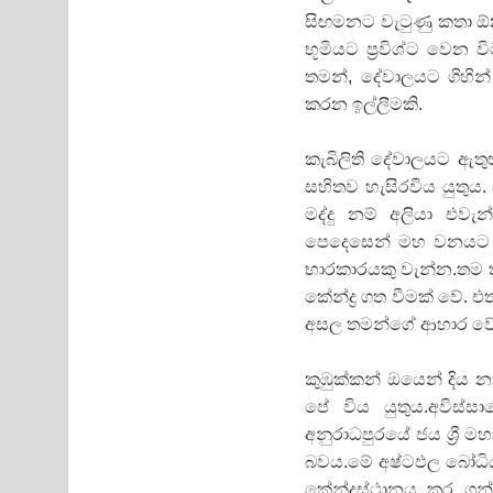
සිඟමනට වැටුණු කතා ඕනෑ
භූමියට ප්‍රවිශ්ට වෙන
තමන්, දේවාලයට ගිහින්
කරන ඉල්ලීමකි.
කැබිලිති දේවාලයට ඇතුළ
සහිතව හැසිරවිය යුතුය
මද්දු නම් අලියා එව
පෙදෙසෙන් මහ වනයට පල
භාරකාරයකු වැන්න.තම ත
කේන්ද්‍ර ගත වීමක් වේ
අසල තමන්ගේ ආහාර වේ
කුඹුක්කන් ඔයෙන් දිය නා
පේ විය යුතුය.අවිස්ස
අනුරාධපුරයේ ජය ශ්‍රී
බවය.මේ අෂ්ටඵල බෝධිය
කේන්ද්‍රස්ථානය කර ග