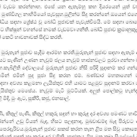
ේ වැඩම කරන්නාහ. එසේ යන ඇතැම්හු කහ දියරයෙන් යුත් ව
ුණ්ඩිගල නාහිමියෝ පැවසූහ.මුලින්ම සිදු කරන්නේ ඔයෙන් එ
ධිය සඳහා ශ්‍රේෂ්ඨ වූ බෝධි පූජාවක් පැවැත්වීමයි. මේ සඳහා බ
 භික්ෂූන් වහන්සේ නමක් වැඩමවා ගනිති. බෝධි පූජාව ක්‍රමානුක
 කෙටි භාවනාවක් සිද්ධ කරති.
දී මුරුතැන් පූජාව සෑදීම ආරම්භ කරති.මුරුතැන් පූජාව සඳහා ඇතැම්
එයට සැණින් උණන නැවුම් ජලය නැවුම් භාජනවලට පුරවා ගන්නා
හ.කැබිලිති දේවාලයේ මුරුතැන් පූජාව නිසි පරිදි සූදානම් කර ගන
ින් එමින් පුද පූජා සිදු කරන එම්. බණ්ඩාර මහතාගෙන්
ව සඳහා අවශ්‍ය කළමනා ලැයිස්තුව එහි යාමට පළමුව සූදානම් කරවා
ැයිස්තුව මෙසේය. නැවුම් මැටි මුට්ටියක්. අලුත් පොල්කටු හැන්ද
ි මිදි, මුං ඇට, සූකිරි, කජු, එනසාල්.
ණි, කිතුල් පැණි, කිතුල් හකුරු සඳුන් හා කුරුඳු දර අවශ්‍ය පමණට භාව
න්නේ උඩු වියන් බැඳ, හිසට පලඳනාද, මුඛවාඩම්ද බැඳ පිරුවට 
ක්ති පෙරදැරිවය.මුරුතැන් පූජාව සකස් කරන තැන ළිප මත සිවු කොන
න්නේ සඳුන් හා කුරුඳු දර වලිනි. භාජනය ළිප මත තබා සියල්ලෝ