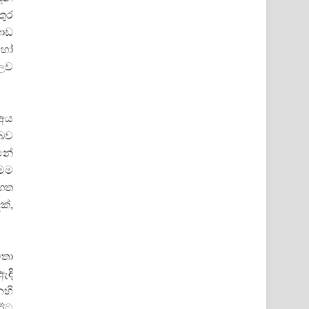
තුර
ගොඩ
ොහෝ
ුලව
 අය
 බව
්නේ
 මම
 ගත
ක්,
ිතා
ඇඳි
ෙහි
 ඊට