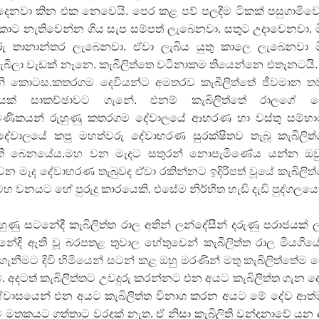
දෙනවා කින එක නෙවෙයි. පෙර කළ පව් පලදීම ටිකක් පසුගාමීව
 ගීතයේ පද පෙළ
ොට නැතිවෙන්න ගිය සැප සම්පත් ලැබෙනවා. සතුට උදාවෙනවා. 
රු තානාන්තර ලැබෙනවා. ඒවා ලැබිය යුතු කාලෙ ලැබෙනවා 
ලැබිලා වැඩක් නෑනෙ. කැබිලිත්තෙ වටිනාකම තියෙන්නෙ එතැනටයි.
ැනි කොටස.කතරගම දෙවියන්ට අමතරව කැබිලිත්තේ ජීවමාන ත
යක් සාකච්ඡාවට ගැනේ. එනම් කැබිලිත්තේ රාලගේ ද
යේ පද පෙළ
‍රමණිකයන් රුහුණු කතරගම දේවාලයේ ආභරණ හා වස්තු සම්භ
ේවාලයේ කපු මහත්වරු දේවාභරණ සුරක්ෂිතව තැබූ කැබිලිත
වති බෙනයේය.මහ වන මැදට සතුරන් නොපැමිණේය යන්න ඔවු
න මැද දේවාභරණ තැබුවද ඒවා රකින්නට ඉදිරිපත් වූයේ කැබිලිත
තයේ පද පෙළ
 වනයට හේ පුරුදු කාරයෙකි. එසේම නිර්භීත හැඩි දැඩි පුද්ගලයෙ
 පද පෙළ
ණු සටනේදී කැබිලිත්ත රාල අතින් ලන්දේසීන් දරුණු පරාජයක් ල
ේදි ඇති වූ බරපතළ තුවාල හේතුවෙන් කැබිලිත්ත රාල මියගිය
නීමට දිවි හිමියෙන් සටන් කළ ඔහු මරණින් මතු කැබිලිත්තේම 
. අදටත් කැබිලිත්තට උවදුරු කරන්නට එන අයට කැබිලිත්ත ගැන ද
්වාසයෙන් එන අයට කැබිලිත්ත විනාශ කරන අයට මේ දේව ආත
 මතකයට ගත්තාට වරදක් නැත. ඒ නිසා කැබිලිති වන්දනාවේ යන