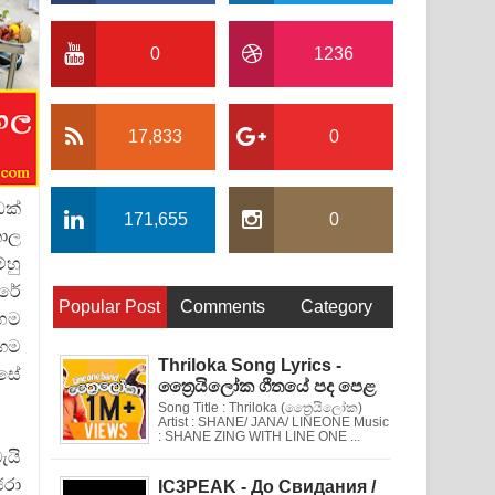
0
1236
17,833
0
ඩක්
171,655
0
කාල
්හු
ාරේ
Popular Post
Comments
Category
හෙම
ගම
Thriloka Song Lyrics -
්සේ
ත්‍රෛයිලෝක ගීතයේ පද පෙළ
Song Title : Thriloka (ත්‍රෛයිලෝක)
Artist : SHANE/ JANA/ LINEONE Music
: SHANE ZING WITH LINE ONE ...
ැයි
ජරා
IC3PEAK - До Свидания /