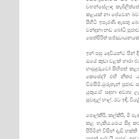
වහන්සේලාද කැබිලිත්ත
කළයක් නා පේවෙන බව ම
පිහිටි ඉපැරණි ඇසතු බෝ
වන්දනා නඩ බෝධි පූජාවට
සෙත්පිරිත් සජ්ඣායනයක්
ඉන් පසු දෙවියන්ට පින් 
ඔයේ කුඩා වළක් හාරා 
හාමුදුරුවෝ සිහිපත් කළ
කෙසේද? එහි නිතර යම
විමසීමි.මුරුතැන් පූජා
යුතුය.ඒ සඳහා අවශ්‍ය ල
සුවඳැල් හාල්. රට ඉඳි, වියළ
පොල්කිරි, කල්කිරි, මී පැ
කළ හැකිය.මෙය සිදු කර
පිරිමින් විසින් දැඩි භ
පහන් දල්වයි පූජාව ඉදව