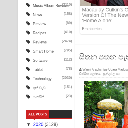
Aye Lanweela Song Lyrics - ආයේ ලංවීලා ගීතයේ පද
(3110)
Music Album Reviews
(158)
Ala purannata Song Lyrics - ආල පුරන්නට ගීතයේ ප
News
(89)
Preview
FEVER DREAM Lyrics - Alex Warren
(410)
Recipes
BTS : Hooligan Lyrics
(2474)
Reviews
Apa Hamuwee Song Lyrics - අප හමුවී ගීතයේ පද ප
(795)
Smart Home
සිතන පතන පැතු
(112)
Software
PATHINIYE Song Lyrics - පතිනියනේ ගීතයේ පද පෙළ
(78)
Tablet
Wanni Arachchige Udara Madus
විශ්මිත ලෝකය
,
සුන්දර ලංකා
Sorry Sir Song Lyrics - සොරි සර් ගීතයේ පද පෙළ
(2030)
Technology
Mathaka Aluthin Liyanna Song Lyrics - මතක අලුති
(151)
අත් වැඩ
(23)
ගොසිප්
Sandak Awith Song Lyrics - සඳක් ඇවිත් ගීතයේ පද 
Swetha Sande Song Lyrics - ශ්වේත සඳේ ගීතයේ පද
ALL POSTS
Ma Igili Giya Lyrics - මා ඉගිලී ගියා ගීතයේ පද පෙළ
▼
2020
(3128)