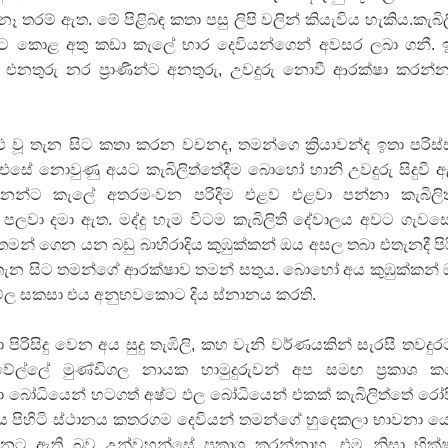
 තරම් ඇත. මේ පිළිබඳ කතා පසු ලිපි වලින් කියැවිය හැකිය.කැබිල
 විට කොළ අතු කඩා කැලේ භාර දෙවියන්ගෙන් අවසර ලබා ගනී. 
 එනතුරු නර ප්‍රාණීන්ට අනතුරු, උවදුරු නොවී ආරක්ෂා කරන්න
ු වූ තැන සිට කතා කරන වචනද, තමන්ගෙ ක්‍රියාවන්ද ඉතා පරිස්
. එසේ නොවුණු අයට කැබිලිත්තේදීම බොහෝ හානි උවදුරු සිදුවී 
ැන්නන්ට කැලේ අතරමංවන පරිදිම එළව එළවා පන්නා කැබිලි
වා දමා ඇත. මද්දු හැම විටම කැබිලිති දේවාලය අවට ගැව
මන් ගෙන යන බඩු බාහිරාදිය කුඹුක්කන් ඔය අසල තබා එතැනදී පි
. එතැන සිට තමන්ගේ ආරක්ෂාව තමන් සතුය. බොහෝ අය කුඹුක්කන්
ල සකසා එය අනුභවකොට දිය ස්නානය කරති.
 පිරිසිදු වෙන අය සුදු තැඹිලි, කහ වැනි වර්ණයකින් සැරසී තවදුර
ාවේල්ලේ මුණ්ඩිගල නායක හාමුදුරුවන් අප සමඟ ප්‍රකාශ 
 මහා බෝධියෙන් හටගත් අෂ්ට ඵල බෝධියෙන් එකක් කැබිලිත්තේ රෝ
 පිහිටි ස්ථානය කතරගම දෙවියන් තමන්ගේ හුදෙකලා භාවනා ය
න්නට ඇති බව උන්වහන්සේ ප්‍රකාශ කරන්නාහ. එම නිසා භික්ෂ