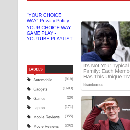
Liyamuda Dan Anagathe Song Lyrics - ලියමුද දැන
"YOUR CHOICE
WAY" Privacy Policy
Doni Song Lyrics - දෝණි ගීතයේ පද පෙළ
YOUR CHOICE WAY
GAME PLAY -
Benthara Palame Song Lyrics - බෙන්තර පාලමේ ගී
YOUTUBE PLAYLIST
Sanda Babalena Song Lyrics - සඳ බැබලෙන ගීතයේ
Adare Wadi Nisa Song Lyrics - ආදරේ වැඩි නිසා ගී
LABELS
UNUHUMA Song Lyrics - උණුහුම ගීතයේ පද පෙළ
(919)
Automobile
Katakara Song Lyrics - කටකාර ගීතයේ පද පෙළ
(1683)
Gadgets
Tharu Yaye Dilena Song Lyrics - තරු යායේ දිලෙනා
(20)
Games
(171)
Laptop
Ow Man Sosa Song Lyrics - ඔව් මං සෝසා ගීතයේ ප
(355)
Mobile Reviews
Heavy Weight Song Lyrics
(202)
Movie Reviews