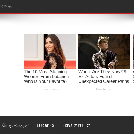
ළ
රේ ගීතයේ පද පෙළ
ෙළ
ළ
තයේ පද පෙළ
l world cup song lyrics
 පද පෙළ
පෙළ
්දා ගීතයේ පද පෙළ
සිංහල බ්ලොග්
OUR APPS
PRIVACY POLICY
ීතයේ පද පෙළ