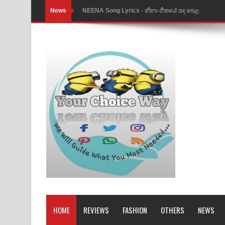
News
Ahimi Wimai Himi Song Lyrics - අහිමි විමයි හිමි ගී
Mathaka Parana Song Lyrics - මතක පාරනා ගීතයේ
Nimnadhen Song Lyrics - නිම්නාදෙන් ගීතයේ පද පෙ
Obamai Mage Adare Song Lyrics - ඔබමයි මගේ ආද
Pansal Gihin Song Lyrics - පන්සල් ගිහිං ගීතයේ පද ප
Ankeliya Song Lyrics - අංකෙළිය ගීතයේ පද පෙළ
DEAR GOD Song Lyrics - ඩියර් ගෝඩ් ගීතයේ පද පෙ
MANAMALA KATHA Song Lyrics - මනමාල කතා ගී
Dai Dai Lyrics - Shakira, Burna Boy | 2026 footbal
Lassana Amma Song Lyrics - ලස්සන අම්මා ගීතයේ
HOME
REVIEWS
FASHION
OTHERS
NEWS
Gemak Deela Song Lyrics - ගේමක් දීලා ගීතයේ පද 