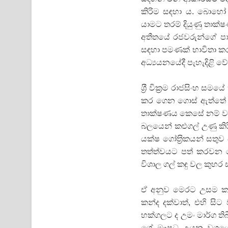
කිරිම සඳහා ය. බොහෝ ද
යාමට තරම් දියුණු තාක්
අතීතයේ රජවරුන්ගේ පා
සඳහා පමණක් භාවිතා කර 
අධ්‍යයනයේදී පැහැදිළි වේ
ශ‍්‍රී වික‍්‍රම රාජසිංහ 
කර ගෙන ගොස් ඇත්තේ ද,
තාක්ෂණය කෙසේ නම් වන
බලයෙන් කළුගල් උණු ක
යක්ෂ ගෝත‍්‍රිකයන් සතු
තත්ත්වයට පත් කරවන බෙ
විශාල ගල් කඳු වල කුහර 
ඒ අනුව මෙරට උසම කන
කන්ද දක්වාත්, එහි සිට
හක්ගලට ද උමං මාර්ග ති
ගේ ඖෂධ උයන වශයෙන්