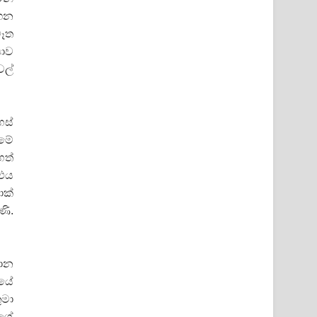
ගෙන
මෑත
ෂාව
වල්
හස්
ිමේ
ෙත්
 එය
ොක්
ණි.
මාන
ියේ
ුමා
ගේ