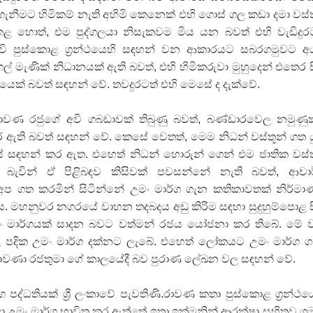
ැනීමට හිමිකම් නැති අහිමි කෙනෙක් එහි ගොස් ගල කඩා දමා වස්
ළ හොත්, එම පුද්ගලයා නිසැකවම මිය යන බවත් එහි වැඩිදුර
කවි පුස්කොළ ග‍්‍රන්ථයෙහි සඳහන් වන ආකාරයට සබරගමුවට අ
ගල් මැණික් නිධානයක් ඇති බවත්, එහි හිමිකරුවා මුහුදෙන් එතෙර 
යෙක් බවත් සඳහන් වේ. තවදුරටත් එහි මෙසේ ද දැක්වේ.
වණ රජුගේ අවි ගබඩාවක් තිබුණු බවත්, බණ්ඩාරවෙල නමුණු
 ඇති බවත් සඳහන් වේ. කෙසේ වෙතත්, මෙම නිධන් වස්තූන් ගත ය
‍රන්ථයේ සඳහන් කර ඇත. එහෙත් නිධන් හොරුන් ගෙන් එම ජාතික වස්
බැවින් ඒ පිළිබඳව කිසිවක් පවසන්නේ නැති බවත්, ආචා
 ගත කරමින් සිටින්නේ උමං මාර්ග ගැන කතිකාවතක් නිර්ම
 මහනුවර නගරයේ වාහන තදබදය අඩු කිරිම සඳහා සුදුහුම්පොළ 
මං මාර්ගයක් සාදන බවට වත්මන් රජය යෝජනා කර තිබේ. මේ
පදික උමං මාර්ග දක්නට ලැබේ. එහෙත් ලෝකයට උමං මාර්ග 
 රාවණා රජතුමා ගේ කාලයේදී බව පුරාණ ලේඛන වල සඳහන් වේ.
්ග පද්ධතියක් ශ්‍රී ලංකාවේ පැවතිණි.රාවණ කතා පුස්කොළ ග‍්‍රන්ථය
උමං මාර්ග භාවිත කර ඇත්තේ ඉතා ඉක්මනින් ආරක්ෂා සහිතව ග