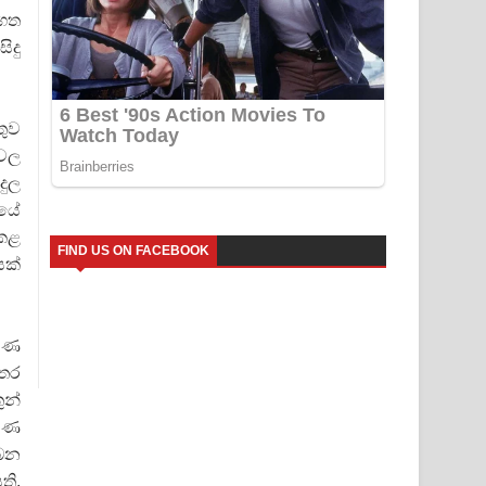
්ගත
ිදු
තුව
 වල
දුල
ුයේ
 කළ
FIND US ON FACEBOOK
යක්
ාවණ
හතර
ුන්
ාවණ
බෙන
ති.