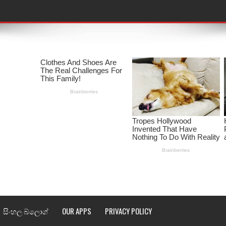
තයේ පද පෙළ
 පද පෙළ
ළ
රේ ගීතයේ පද පෙළ
ෙළ
ළ
තයේ පද පෙළ
l world cup song lyrics
 පද පෙළ
සිංහල බ්ලොග්
OUR APPS
PRIVACY POLICY
පෙළ