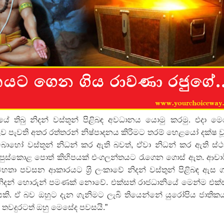
 පෙළ
ද පෙළ
ේ තිබු නිදන් වස්තූන් පිළිබඳ අවධානය යොමු කරමු. එදා ම
ුලව පැවති අතර රත්තරන් නිෂ්පාදනය කිරිමට තරම් හෙළයෝ දක්ෂ ව
ද පෙළ
බොහෝ වස්තූන් නිධන් කර ඇති බවත්, ඒවා නිධන් කර ඇති ස්
ි පුස්කොළ පොත් කිහිපයක් එංගලන්තයට රැගෙන ගොස් ඇත. ආචා
ා පවසන ආකාරයට ශ‍්‍රි ලංකාවේ නිදන් වස්තුන් පිළිබඳ ඇස 
ද පෙළ
ිදන් හොරුන් පමණක් නොවේ. එක්සත් රාජධානියේ මෙන්ම එක්
ිසකි. ඒ බව ඔහුට දැන ගැනිමට ලැබි තියෙන්නේ යුරෝපිය ජාතික
 තවදුරටත් ඔහු මෙසේද පවසයි.”
 පද පෙළ