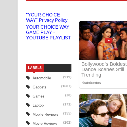
Niwuna Numba Hinda Song Lyrics - නිවුනා නුඹ හින
"YOUR CHOICE
WAY" Privacy Policy
Numba Dun Aadare Song Lyrics - නුඹ දුන් ආදරේ ග
YOUR CHOICE WAY
GAME PLAY -
Liyamuda Dan Anagathe Song Lyrics - ලියමුද දැන
YOUTUBE PLAYLIST
Doni Song Lyrics - දෝණි ගීතයේ පද පෙළ
Benthara Palame Song Lyrics - බෙන්තර පාලමේ ගී
LABELS
Sanda Babalena Song Lyrics - සඳ බැබලෙන ගීතයේ
(919)
Automobile
Adare Wadi Nisa Song Lyrics - ආදරේ වැඩි නිසා ගී
(1683)
Gadgets
UNUHUMA Song Lyrics - උණුහුම ගීතයේ පද පෙළ
(20)
Games
(171)
Laptop
Katakara Song Lyrics - කටකාර ගීතයේ පද පෙළ
(355)
Mobile Reviews
Tharu Yaye Dilena Song Lyrics - තරු යායේ දිලෙනා
(202)
Movie Reviews