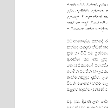
එනම් මෙම වස්තුව ලබා ග
ලබා ගැනීමට උත්සාහ ක
උපදෙස් දී ඇත.නිදන් 
රක්වාන කඳුවැටියේ පසිං
පැමිණෙන යක්ෂ ගෝත්‍රික
ඕමාරාගොල්ල කන්දේ රා
කන්දේ යගදාව නිධන් කර
ක‍්‍රම හා විධි එම ග‍්
ආරක්ෂා කර ගත යුතු 
ඔබේසේකරයෝ පවසති.අප
වෙමින් පවතින කාලයකය.
තැන්නේකුඹුර දක්වා උ
විටත් බොහෝ නගර වල 
පළමුව හඳුන්වා දුන්නේ
එදා ඉතා දියුණු උමං මාර
සඳහන් වන ආකාරයට එදා 