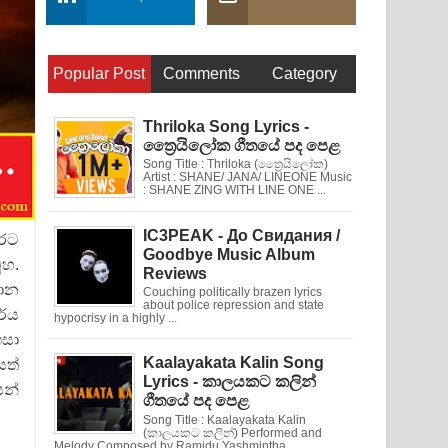
Popular Post
Comments
Category
Thriloka Song Lyrics -
ත්‍රෛයිලෝක ගීතයේ පද පෙළ
Song Title : Thriloka (ත්‍රෛයිලෝක)
Artist : SHANE/ JANA/ LINEONE Music
: SHANE ZING WITH LINE ONE ...
IC3PEAK - До Свидания /
ෙරට
Goodbye Music Album
ූහ.
Reviews
ථාන
Couching politically brazen lyrics
about police repression and state
ර්ය
hypocrisy in a highly ...
ගසා
Kaalayakata Kalin Song
සත්
Lyrics - කාලයකට කලින්
යන්
ගීතයේ පද පෙළ
Song Title : Kaalayakata Kalin
(කාලයකට කලින්) Performed and
Melody Composed by Ramidu Yashmintha ...