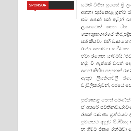
යටත් විජිත යුගයේ ශ‍්‍
SPONSOR
Kaalaya Song Lyrics - කාලය ගීතයේ පද පෙළ
අගනා පුස්කොළ ග‍්‍රන්
එම පොත් පත් තුළින් රට
Aramuna Song Lyrics - අරමුණ ගීතයේ පද පෙළ
ලංකාවෙන් ගෙන ගිය 
කෞතුකාගාරයේ නිරුපද්‍
Sandata Duka Hithila Song Lyrics - සඳට දුක හිතිලා
පත් කියවා, එහි වාසය කරන
Sihina Song Lyrics - සිහින ගීතයේ පද පෙළ
රාජ්‍ය නොවන සංවිධාන
ඒවා රැගෙන යාමටයි.”එ
Father Song Lyrics - ෆාදර් ගීතයේ පද පෙළ
හමු වී ඇත්තේ වරක් දෙ
ගෙන් කිහිප දෙනෙක් රා
Dannawada Mawa Song Lyrics - දන්නවාද මාව ගීත
ඇතුළු ලියකියවිලි 
NEENA Song Lyrics - නීනා ගීතයේ පද පෙළ
වැවිලිකරුවන්, රජයේ ස
පුස්කොළ පොත් පමණක් නො
ඒ අතරේ පවතිනවා.රාවණා ය
රැසක් රාවණා ග‍්‍රන්ථය
පුවතකට අනුව සීගිරියද 
නැගීමට එකළ රන්මුවා සෝප