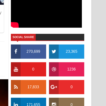
SOCIAL SHARE
270,699
23,365
0
1236
17,833
0
171,655
0