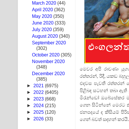
March 2020
(44)
Swetha Sande Song Lyrics - ශ්වේත සඳේ ගීතයේ පද
April 2020
(362)
May 2020
(350)
Ma Igili Giya Lyrics - මා ඉගිලී ගියා ගීතයේ පද පෙළ
June 2020
(333)
July 2020
(359)
Ras Balan Song Lyrics - රැස් බලන් ගීතයේ පද පෙළ
August 2020
(340)
September 2020
Hoda sihiyen Song Lyrics - හොද සිහියෙන් ගීතයේ ප
(302)
October 2020
Awanken Song Lyrics - අවංකෙන් ගීතයේ පද පෙළ
(305)
November 2020
(348)
Pa Sina Song Lyrics - පෑ සිනා ගීතයේ පද පෙළ
මෙවර අපි රාවණා යුගය
December 2020
රත්තරන්, රිදී, යකඩ බහ
(385)
Pemwanthiye Song Lyrics - පෙම්වන්තියේ ගීතයේ ප
එදවස පැවති රත්තරන් 
►
2021
(6975)
පිළිබඳ සටහන් තබා ඇත
Manobhawa Song Lyrics - මනෝභව ගීතයේ පද පෙළ
►
2022
(6405)
මිරැන්ඩෝ ඔබේසේකර මහත
►
2023
(668)
Akahe Indala Song Lyrics - ආකාහේ ඉඳලා ගීතයේ ප
ගෙන සිටින්නේ මෙරට න
►
2024
(215)
ජනපදයේ ද කිසියම් පිර
►
2025
(120)
Raawaya Song Lyrics - රාවය ගීතයේ පද පෙළ
►
2026
(33)
ගෙන් බවත් සඳහන් කරයි.
Saddeta Denna Song Lyrics - සද්දෙට දෙන්න ගීතයේ