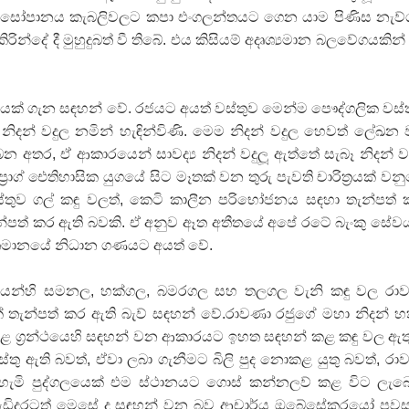
ුවා සෝපානය කැබලිවලට කපා එංගලන්තයට ගෙන යාම පිණිස නැව
්දේ දී මුහුදුබත් වී තිබේ. එය කිසියම් අදෘශ්‍යමාන බලවේගයකින් ස
නයක් ගැන සඳහන් වේ. රජයට අයත් වස්තුව මෙන්ම පෞද්ගලික වස්
දන් වදුල නමින් හැඳින්විණි. මෙම නිදන් වදුල හෙවත් ලේඛන
තිබෙන අතර, ඒ ආකාරයෙන් සාවද්‍ය නිදන් වදුලූ ඇත්තේ සැබෑ නිදන් ව
‍රාග් ඓතිහාසික යුගයේ සිට මෑතක් වන තුරු පැවති චාරිත‍්‍රයක් වන
වස්තුව ගල් කඳු වලත්, කෙටි කාලීන පරිභෝජනය සඳහා තැන්පත්
්පත් කර ඇති බවකි. ඒ අනුව ඈත අතීතයේ අපේ රටේ බැංකු සේව
ර්තමානයේ නිධාන ගණයට අයත් වේ.
රන්ථයන්හි සමනල, හක්ගල, බමරගල සහ තලගල වැනි කඳු වල ර
සක් තැන්පත් කර ඇති බැව් සඳහන් වේ.රාවණා රජුගේ මහා නිදන් 
 ග‍්‍රන්ථයෙහි සඳහන් වන ආකාරයට ඉහත සඳහන් කළ කඳු වල ඇත
්තු ඇති බවත්, ඒවා ලබා ගැනීමට බිලි පුද නොකළ යුතු බවත්, ර
හැමි පුද්ගලයෙක් එම ස්ථානයට ගොස් කන්නලව් කළ විට ලැ
වැඩිදුරටත් මෙසේ ද සඳහන් වන බව ආචාර්ය ඔබේසේකරයෝ පවස