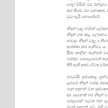
බෙල් විසින් එම රන්ම
කර තිබේ. එම නෞකාව කිරින
වුවා දැයි නොතේරේ.
නිදන් වදුල නමින් ලේඛ
නිදන් ගත කළ ලේඛනය නි
සාවද්‍ය නිදන් වදුලූ ද 
ආරක්ෂා කර ගැනිමට ය. ප‍්
දීර්ඝ කාලීන තැන්පත් 
වස්තුව පොළොවෙත් තැන
තිබී ඇති අතර, ඒවාද ව
ඉපැරණි පුස්කොළ ග‍්‍
යුගයේ නිදන් වස්තු රැ
ගැන සඳහන් වන පුස්කොළ
දස දෙනෙක් බර නිදන් වස
පරපුරෙන් පැවත එන දැ
බවත් සඳහන් වේ. එහි 