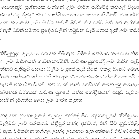
ෙනෙකුට ප්‍රශ්නයක් වන්නේ උමං මාර්ග සෑදීමේදී කළුගල් විද
ෂණයක් එදා තිබුණු බවට සාක්ෂි සොයා ගත නොහැකි වීමයි. එහෙත් 
ලන කාලයේද උමං මාර්ග පැවති බවත්, එය රජවරුන් ගේ ආරක්
ඇති බවත් සමහර ප‍්‍රදේශ වලින් හමුවන වැසී ගොස් ඇති උමං කට
.
සමයේ කිරිමුහුදට ද උමං මාර්ගයක් තිබී ඇත. වීදියේ බණ්ඩාර කුමාරයා නිද
 උමං මාර්ගයක් භාවිත කරමිනි. රාවණා යුගයේදී උමං මාර්ග සෑද
්නට ඇතිදැයි සොයා බැලීම වැදගත් යැයි සිතේ. එකළ ඖෂධ බෙහ
ිරීමේ තාක්ෂණයක් පැවති බව ආචාර්ය ඔබේසේකරන්ගේ අදහසයි.
ව පැවති ඒකාධිකාරියකි. කළු ගලක් පාන් ගෙඩියක් මෙන් මුදු මොළ
හෙත් වර්ගයක් රාවණ යුගයේ යක්ෂ ගෝත‍්‍රිකයන් සතුව පැවතු
සාදමින් දර්ශනීය ලෙස උමං මාර්ග තැනුහ.
්ද වන නුවරඑළියේ තලගල කන්දේ සිට නුවරඑළියේ කිකිළිය
 වැලිමඩ ඌව පරණගම ස්ත‍්‍රීපුර කන්ද දක්වාත්, එහි සිට නුවරඑළ
බී ඇත. වර්තමාන හග්ගල උද්භිද උද්‍යානය ඈත අතීතයේ රාවණ රජත
 පැවති බව පුරාණ තල්පත් වල ලියවී ඇත. රාවණ රජතුමා 