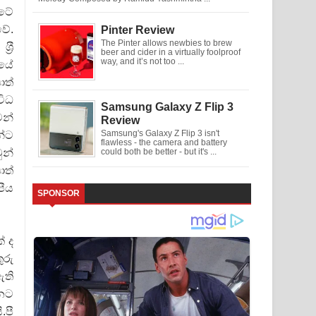
රටේ
වේ.
Pinter Review
The Pinter allows newbies to brew
‍රී
beer and cider in a virtually foolproof
way, and it’s not too ...
යේ
ොත්
විධ
Samsung Galaxy Z Flip 3
ෙන්
Review
න්ට
Samsung's Galaxy Z Flip 3 isn't
flawless - the camera and battery
ුන්
could both be better - but it's ...
ොත්
ීය
SPONSOR
් ද
ුරු
ඇති
ුනට
.පී