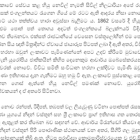
රී ලංකාවේ සේවය කළ හියු නෙවිල් නැමති සිවිල් නිලධාරියා අපේ 
ථ රැසක් එංගලන්තයට රැගෙන ගියේ මේ රටට ඇති ආදරය නිසා නො
ේ යථා තත්ත්වය හාරා අවුස්සා බැලීමට ය. 1862 වසරේ දී හියූ ශ‍්
එම පොත් පත් තොගය අදටත් එංගලන්තයේ බ්ලැක්ෆයර් වීදි
රිතව තිබෙනවා. එක්සත් රාජධානියේ වෙසෙන වස්තූලෝභීන් එම ප
 ගීතයේ පද පෙළ
 සිය ඥාති මිත‍්‍රාදින්ට ඒවායේ ජායාරූප පිටපත් ලබා දී ඇති අතර, වි
 හරහා ඔවුන් ලංකාවට පැමිණෙන්නේ අපට උදව් කිරීමේ මුවාව
වැනි යුරෝපීය ජාතිකයින් කිහිප දෙනෙකුම ආචාර්ය ඔබේසේකරය
වරක් නොවේ. විවිධ සමිති සංවිධාන හරහා ලක්දිවට පැමිණි ඔව
වණා ඉතිහාසය දැන ගැනීමට ඔහු හමු වී ඇත. ලංකාවේ පුස්කොළ ප
යේ පද පෙළ
රැගෙන ගොස් ඇත්තේ හියූ නෙවිල් පමණක් නොවේ. යුරෝප
ේවකයන් ද ඒ අතරේ සිටිනවා.
ව රන්පත්, රිදීපත්, තඹපත් වල ලියැවුණු වටිනා පොත්පත් රැසක
ුගයේ නිදන් වස්තූන් සහ ශ‍්‍රී ලංකාවේ ප‍්‍රාග් ඉතිහාස ගත තොරත
ට ද ඇතුළත් කර තිබෙන බව සඳහන් වේ. ආචාර්ය මිරැන්ඩෝ කියවා 
නිදන් වස්තූන් පිරි පෞරාණික ස්ථානයක් වන අතර, සීගිරි ගල මුද
ානයක් තිබී ඇත. හිටපු පුරාවිද්‍යා කොමසාරිස්වරයෙකු වූ එච්.සී