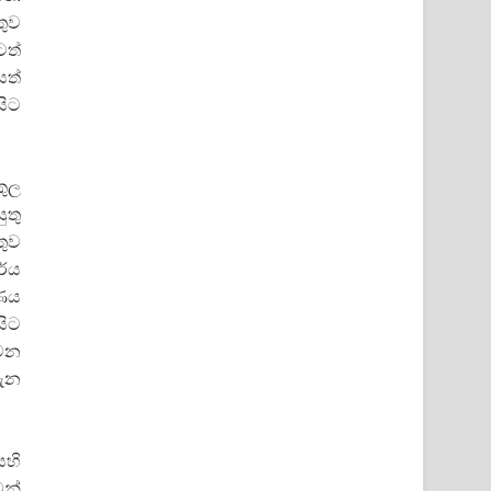
තුව
ටත්
යත්
සිට
කුල
ුතු
තුව
ර්ය
ාණය
සිට
 වන
ගැන
ෙහි
මන්