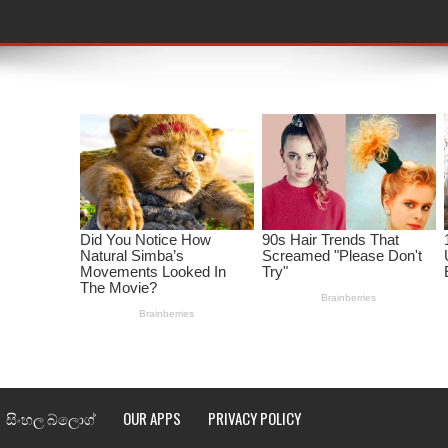
තයේ පද පෙළ
 පද පෙළ
ළ
රේ ගීතයේ පද පෙළ
ෙළ
ළ
තයේ පද පෙළ
l world cup song lyrics
 පද පෙළ
සිංහල බ්ලොග්
OUR APPS
PRIVACY POLICY
පෙළ