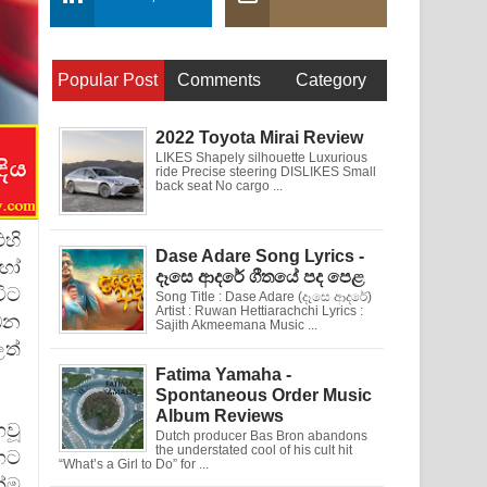
Popular Post
Comments
Category
2022 Toyota Mirai Review
LIKES Shapely silhouette Luxurious
ride Precise steering DISLIKES Small
back seat No cargo ...
එහි
Dase Adare Song Lyrics -
හෝ
දෑසෙ ආදරේ ගීතයේ පද පෙළ
ිට
Song Title : Dase Adare (දෑසෙ ආදරේ)
Artist : Ruwan Hettiarachchi Lyrics :
ධන
Sajith Akmeemana Music ...
ලත්
Fatima Yamaha -
Spontaneous Order Music
Album Reviews
වූ
Dutch producer Bas Bron abandons
the understated cool of his cult hit
අගට
“What’s a Girl to Do” for ...
්ම