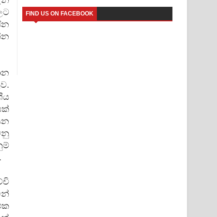
ලට
FIND US ON FACEBOOK
පේන
්න
ාන
ව.
ීය
ක්
ියන
නු
ම්
.
චි
නේ
 එක