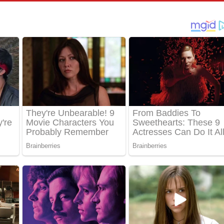
්දා ගීතයේ පද පෙළ
ීතයේ පද පෙළ
් අනාගතේ ගීතයේ පද පෙළ
තයේ පද පෙළ
 පද පෙළ
තයේ පද පෙළ
 ගීතයේ පද පෙළ