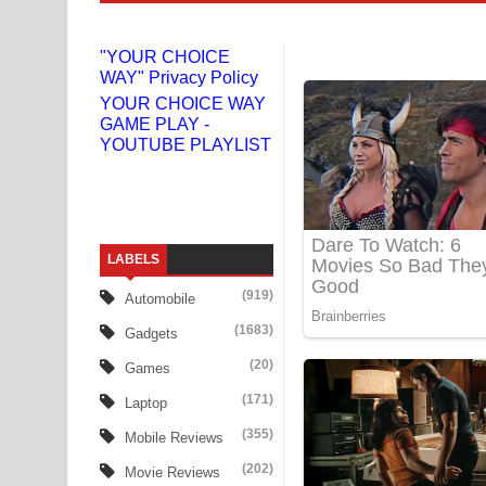
Niwuna Numba Hinda Song Lyrics - නිවුනා නුඹ හින
"YOUR CHOICE
WAY" Privacy Policy
Numba Dun Aadare Song Lyrics - නුඹ දුන් ආදරේ ග
YOUR CHOICE WAY
GAME PLAY -
Liyamuda Dan Anagathe Song Lyrics - ලියමුද දැන
YOUTUBE PLAYLIST
Doni Song Lyrics - දෝණි ගීතයේ පද පෙළ
Benthara Palame Song Lyrics - බෙන්තර පාලමේ ගී
LABELS
Sanda Babalena Song Lyrics - සඳ බැබලෙන ගීතයේ
(919)
Automobile
Adare Wadi Nisa Song Lyrics - ආදරේ වැඩි නිසා ගී
(1683)
Gadgets
UNUHUMA Song Lyrics - උණුහුම ගීතයේ පද පෙළ
(20)
Games
(171)
Laptop
Katakara Song Lyrics - කටකාර ගීතයේ පද පෙළ
(355)
Mobile Reviews
Tharu Yaye Dilena Song Lyrics - තරු යායේ දිලෙනා
(202)
Movie Reviews