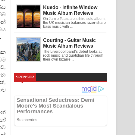
ණය
Kuedo - Infinite Window
Music Album Reviews
ඔබ
On Jamie Teasdale’s third solo album,
න්
the UK musician balances razor-sharp
bass music with ...
ෙය
.
Courting - Guitar Music
Music Album Reviews
යක
The Liverpool band’s debut looks at
rock music and quotidian life through
ටම
their own bizarre ...
්,
වන
SPONSOR
ත්,
ාව
ඉන්
හෝ
කට
න්