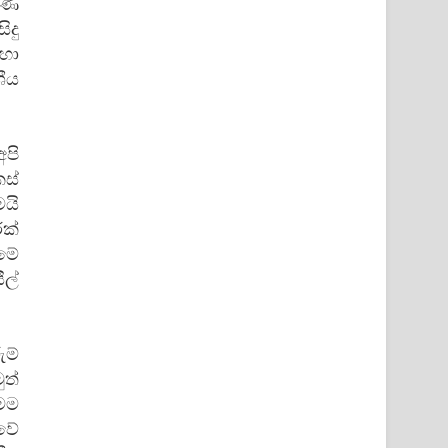
ණි
දු
මහා
ීය
පි
කස්
යි
ක්
මේ
ල්
ුම්
ුත්
 මම
වේ