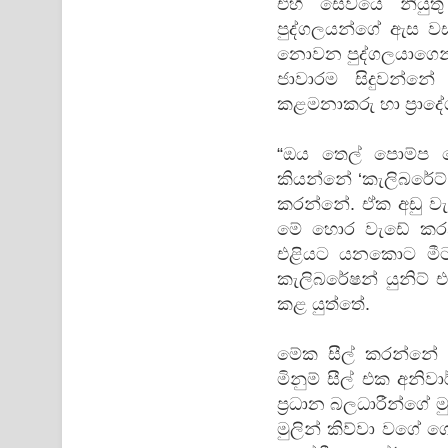
එහි සේවයේ නියුතු
පුද්ගලයන්ගේ ඇස වස
නොවන පුද්ගලයාගෙන් 
ජාවාරම සිදුවන්නේ 
කළමනාකරු හා ප්‍රාද
“ඔය තෙල් ‍පොම්ප
කියන්නේ ‘කැලිබරේට්
කරන්නේ. ඒක අඩු වැ
මේ හොර වැඩේ කරන
එළියට යනකොට මීටර
කැලිබරේෂන් යුනිට්
කළ යුත්තේ.
මේක සීල් කරන්නේ කිර
මිනුම් සීල් එක අනිව
ප්‍රධාන බලධාරීන්ගේ 
මුලින් කිව්වා වගේ