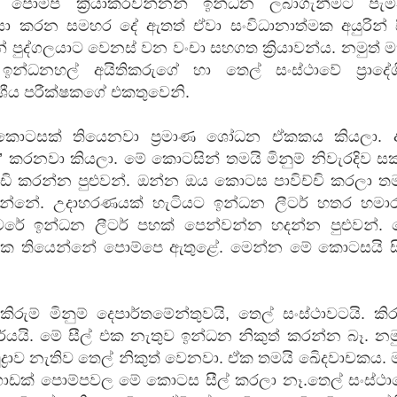
 ‍පොම්ප ක්‍රියාකරවන්නන් ඉන්ධන ලබාගැනීමට පැමි
ා කරන සමහර දේ ඇතත් ඒවා සංවිධානාත්මක අයුරින් සි
පුද්ගලයාට වෙනස් වන වංචා සහගත ක්‍රියාවන්ය. නමුත් 
ඉන්ධනහල් අයිතිකරුගේ හා තෙල් සංස්ථාවේ ප්‍රාදේශ
ේශීය පරීක්ෂකගේ එකතුවෙනි.
 කොටසක් තියෙනවා ප්‍රමාණ ශෝධන ඒකකය කියලා. අ
’ කරනවා කියලා. මේ කොටසින් තමයි මිනුම් නිවැරදිව ස
ඩි කරන්න පුළුවන්. ඔන්න ඔය කොටස පාවිච්චි කරලා තම
්නේ. උදාහරණයක් හැටියට ඉන්ධන ලීටර් හතර හමාර
ේ ඉන්ධන ලීටර් පහක් පෙන්වන්න හදන්න පුළුවන්. 
 එක තියෙන්නේ ‍පොම්පෙ ඇතුළේ. මෙන්න මේ කොටසයි සී
ුම් මිනුම් දෙපාර්තමේන්තුවයි, තෙල් සංස්ථාවටයි. කිර
ාර්යයි. මේ සීල් එක නැතුව ඉන්ධන නිකුත් කරන්න බෑ. නම
මුද්‍රාව නැතිව තෙල් නිකුත් වෙනවා. ඒක තමයි ඛිෙදවාචකය.
 ගොඩක් ‍පොම්පවල මේ කොටස සීල් කරලා නෑ.තෙල් සංස්ථා