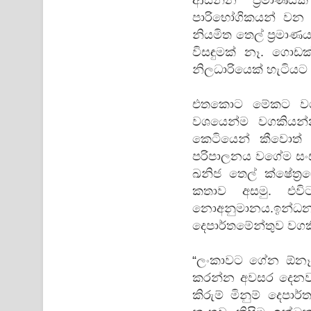
පාරිභෝගිකයන් වන 
නියමිත තෙල් ප්‍රමා
විසඳුමක් නෑ. ගොඩ
නිලධාරියෙක් හැටියට
එතකොට මේකට වගක
වශයෙන්ම වගකියන්න
කෙටියෙන් කීවොත් ක
පරිපාලනය වගේම සංස
ඛනිජ තෙල් ක්ෂේත්‍ර
කතාව අසමු. එව
නොඅනුමානය.ඉන්ධන 
දෙපාර්තමේන්තුව වග
“ලංකාවට ගේන ඕනෑම
කරන්න අවසර දෙනවා 
කිරුම් මිනුම් දෙපාර