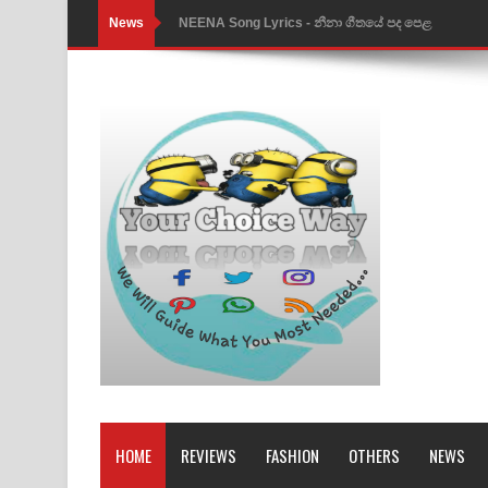
News
Ahimi Wimai Himi Song Lyrics - අහිමි විමයි හිමි ගී
Mathaka Parana Song Lyrics - මතක පාරනා ගීතයේ
Nimnadhen Song Lyrics - නිම්නාදෙන් ගීතයේ පද පෙ
Obamai Mage Adare Song Lyrics - ඔබමයි මගේ ආද
Pansal Gihin Song Lyrics - පන්සල් ගිහිං ගීතයේ පද ප
Ankeliya Song Lyrics - අංකෙළිය ගීතයේ පද පෙළ
DEAR GOD Song Lyrics - ඩියර් ගෝඩ් ගීතයේ පද පෙ
MANAMALA KATHA Song Lyrics - මනමාල කතා ගී
Dai Dai Lyrics - Shakira, Burna Boy | 2026 footbal
Lassana Amma Song Lyrics - ලස්සන අම්මා ගීතයේ
HOME
REVIEWS
FASHION
OTHERS
NEWS
Gemak Deela Song Lyrics - ගේමක් දීලා ගීතයේ පද 