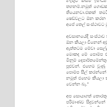
නැතුව කිසිම ඉන්ධ
තහනම්.නමුත් ගොඩක් 
තියෙනවා.එකක් තමය
ෂෙඩ්වලට ඕන කරන ස
අපේ තෙල් සංස්ථාවට ම
අවසානයේදි සංස්ථාව
ඕන කියලා චීනෙන් අඩ
ඇත්තටම මේවා සෙල්ල
මොකද මේ ‍පොම්ප එක
මිනුම් දෙපාර්තමේන්ත
පුළුවන්. එහෙම වුණු
‍පොම්ප සීල් කරන්නේ
නමුත් එහෙම කියලා ක
වෙන්න බෑ.”
අප සොයාගත් තොරතු
පරිමාණව සිදුවන්නේ