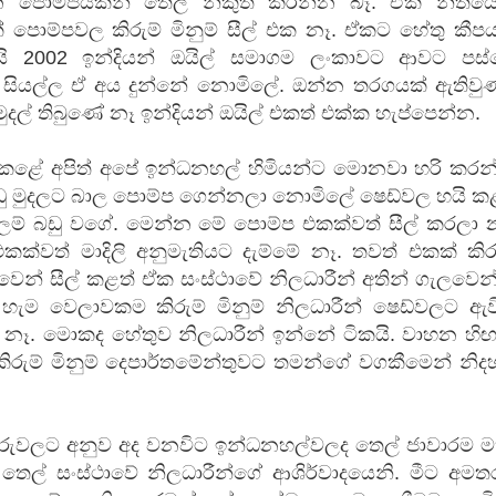
න ‍පොම්පයකින් තෙල් නිකුත් කරන්න බෑ. ඒක නීතියෙ
‍පොම්පවල කිරුම් මිනුම් සීල් එක නෑ. ඒකට හේතු කීප
ි 2002 ඉන්දියන් ඔයිල් සමාගම ලංකාවට ආවට පස්
ියල්ල ඒ අය දුන්නේ නොමි‍ලේ. ඔන්න තරගයක් ඇතිවුණ
ුදල් තිබුණේ නෑ ඉන්දියන් ඔයිල් එකත් එක්ක හැප්පෙන්න.
 කළේ අපිත් අපේ ඉන්ධනහල් හිමියන්ට මොනවා හරි කරන
ු මුදලට බාල ‍පොම්ප ගෙන්නලා නොමි‍ලේ ෂෙඩ්වල හයි ක
ම් බඩු වගේ. මෙන්න මේ ‍පොම්ප එකක්වත් සීල් කරලා න
ක්වත් මාදිලි අනුමැතියට දැම්මේ නෑ. තවත් එකක් කිරු
ුවෙන් සීල් කළත් ඒක සංස්ථාවේ නිලධාරීන් අතින් ගැලවෙ
 හැම වෙලාවකම කිරුම් මිනුම් නිලධාරීන් ෂෙඩ්වලට ඇව
 නෑ. මොකද හේතුව නිලධාරීන් ඉන්නේ ටිකයි. වාහන හිඟ
ිරුම් මිනුම් දෙපාර්තමේන්තුවට තමන්ගේ වගකීමෙන් නිද
රුවලට අනුව අද වනවිට ඉන්ධනහල්වලද තෙල් ජාවාරම ම
 තෙල් සංස්ථාවේ නිලධාරීන්ගේ ආශිර්වාදයෙනි. මීට අමත