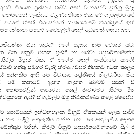
අපට තියෙන ප්‍රශ්නය තමයි අපේ වාහනේට දුන්නු මුද
ණය ‍පොම්පෙන් ටැංකියට වැදුණද කියන එක. මේ ගැටලුවට 
ක් අයගේ හිතේ තියෙන්නේ සැකයක්.මේ ක්ෂේත්‍රයේ ඉන
 මම දන්නවා සමහර ෂෙඩ්වලින් තෙල් අඩුවෙන් ගහන බව.
ියන්න ඕන කවුද? මගේ අදහස නම් මේකට ප්‍රධ
 ඕන මිනුම් ඒකක ප්‍රමිති හා සේවා දෙපාර්තමේන්තු
ිරුම් මිනුම් එක. ඒ වගේම තෙල් සංස්ථාවේ ප්‍රාදේශ
්ථාව ගත්තු සමහර වැරදි තීරණ.”වසර තිහකට අධික කාලය
යේ අත්දැකීම් ඇති මේ විධායක ශ්‍රේණියේ නිලධාරියා ක
ිට මේ කතාවේ ඇත්ත නැත්ත ඔබටම පසක් ව
‍පොම්පවලින් කෙරෙන තෙල් ජාවාරමට කිරුම් මිනු
කිවයුත්තේ ඇයි? ඒ ගැටලුව ඔහු නිරාකරණය කළේ මෙසේය
 ‍පොම්පයක් ඉන්ධනහලක මිනුම් ඒකකයක් ලෙස පාවිච්
නම් මාදිලි අනුමැතිය ගන්න ඕන. මේ අනුමැතිය දෙන්
්තමේන්තුව මගින්. කිරුම් මිනුම් දෙපාර්තමේන්තුවේ සීල්