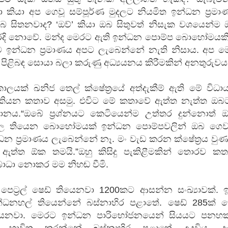
 කියා අප ගෙවූ සම්පූර්ණ මුදලට නියමිත ඉන්ධන ප්‍රමා
බ සිතනවාද? ‘ඔව්’ කියා ඔබ සිතුවත් නිසැක වශයෙන්ම 
වැරදි නොවේ. මන්ද මෙරට ඇති ඉන්ධන ‍පොම්ප බොහෝමයකි
ම ඉන්ධන ප්‍රමාණය අපට ලැබෙන්නේ නැති නිසාය. අප ම
 ගීතයේ පද පෙළ
 පිළිබඳ සොයා බලා කරුණු අධ්‍යයනය කිරීමකින් අනතුරුවය
ලයක් ඛනිජ තෙල් ක්ෂේත්‍රයේ අත්දැකීම් ඇති මේ විධා
යා කියන කතාව අසමු. එවිට මේ කතාවේ ඇත්ත නැත්ත ඔබ
නය.“ඔබේ ප්‍රශ්නයට කෙටියෙන්ම උත්තර දුන්නොත් ඔව
්වල තියෙන බොහෝමයක් ඉන්ධන ‍පොම්පවලින් ඔබ ගෙ
යේ පද පෙළ
්ධන ප්‍රමාණය ලැබෙන්නේ නෑ. මං වැඩ කරන ක්ෂේත්‍රය වුණ
 ඇත්ත ඕක තමයි.”ඔහු කිසිදු පැකිළීමකින් තොරව කත
බාධා නොකර මම නිහඬ වීමි.
ේ පෙට්‍රල් ෂෙඩ් තියෙනවා 1200කට ආසන්න සංඛ්‍යාවක්. 
ඉන්ධනහල් තියෙන්නේ බස්නාහිර පළාතේ. ෂෙඩ් 285ක් 
තියෙනවා. මෙරට ඉන්ධන පාරිභෝජනයෙන් සියයට පනහ
් භාවිත කරන්නේ බස්නාහිර පළාතේ උදවිය. දැ