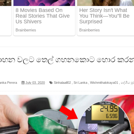
ද පෙළ
 පෙළ
ද පෙළ
 වාහන වලට තෙල් ගහනකොට හොර කර
ෙළ
anka Perera
July 03, 2020
Sinhalaall02
,
Sri Lanka
,
Wishmithalokaya01
,
දේශීය පු
න් ලියන්න ගීතයේ පද පෙළ
පෙළ