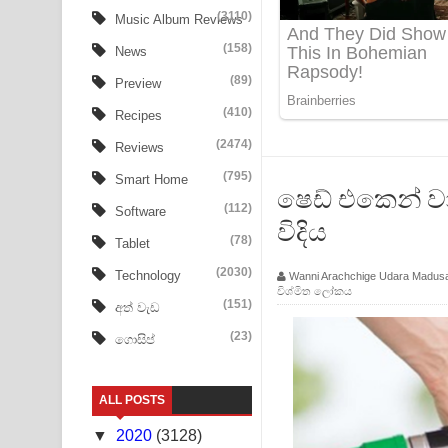
Ow Man Sosa Song Lyrics - ඔව් මං සෝසා ගීතයේ ප
(3110)
Music Album Reviews
(158)
Heavy Weight Song Lyrics
News
(89)
Preview
Aye Lanweela Song Lyrics - ආයේ ලංවීලා ගීතයේ පද
(410)
Recipes
Ala purannata Song Lyrics - ආල පුරන්නට ගීතයේ ප
(2474)
Reviews
FEVER DREAM Lyrics - Alex Warren
(795)
Smart Home
ෂෙඩ් එකෙන්
(112)
Software
BTS : Hooligan Lyrics
විදිය
(78)
Tablet
Apa Hamuwee Song Lyrics - අප හමුවී ගීතයේ පද ප
(2030)
Technology
Wanni Arachchige Udara Madus
විශ්මිත ලෝකය
PATHINIYE Song Lyrics - පතිනියනේ ගීතයේ පද පෙළ
(151)
අත් වැඩ
(23)
ගොසිප්
Sorry Sir Song Lyrics - සොරි සර් ගීතයේ පද පෙළ
Mathaka Aluthin Liyanna Song Lyrics - මතක අලුති
ALL POSTS
Sandak Awith Song Lyrics - සඳක් ඇවිත් ගීතයේ පද 
▼
2020
(3128)