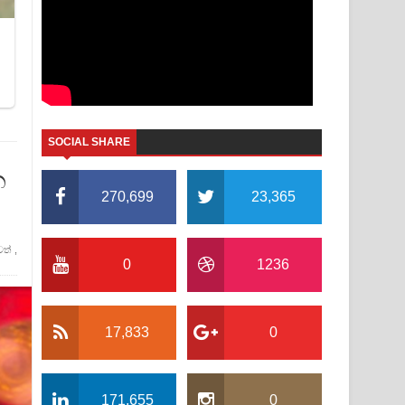
SOCIAL SHARE
න
270,699
23,365
වත්
,
0
1236
17,833
0
171,655
0