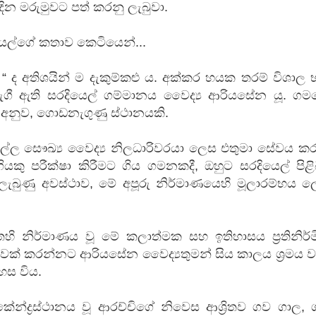
දින මරුමුවට පත් කරනු ලැබුවා.
ෙල්ගේ කතාව කෙටියෙන්...
“ ද අතිශයින් ම දැකුම්කළු ය. අක්කර හයක තරම් විශාල භ
ගී ඇති සරදියෙල් ගම්මානය වෛද්‍ය ආරියසේන යූ. ගම
අනුව, ගොඩනැගුණු ස්ථානයකි.
්ල සෞඛ්‍ය වෛද්‍ය නිලධාරිවරයා ලෙස එතුමා සේවය ක
යකු පරීක්ෂා කිරීමට ගිය ගමනකදී, ඔහුට සරදියෙල් පිළ
ලැබුණු අවස්ථාව, මේ අපූරු නිර්මාණයෙහි මූලාරම්භය ල
හි නිර්මාණය වූ මේ කලාත්මක සහ ඉතිහාසය ප්‍රතිනිර්
ෑවක් කරන්නට ආරියසේන වෛද්‍යතුමන් සිය කාලය ශ්‍රමය 
ස විය.
න්ද්‍රස්ථානය වූ ආරච්චිගේ නිවෙස ආශ්‍රිතව ගව ගාල,