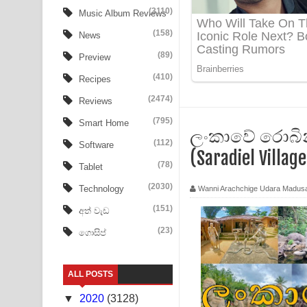
Aye Lanweela Song Lyrics - ආයේ ලංවීලා ගීතයේ පද
(3110)
Music Album Reviews
(158)
Ala purannata Song Lyrics - ආල පුරන්නට ගීතයේ ප
News
(89)
Preview
FEVER DREAM Lyrics - Alex Warren
(410)
Recipes
BTS : Hooligan Lyrics
(2474)
Reviews
Apa Hamuwee Song Lyrics - අප හමුවී ගීතයේ පද ප
(795)
Smart Home
ලංකාවේ රොබින්
(112)
Software
PATHINIYE Song Lyrics - පතිනියනේ ගීතයේ පද පෙළ
(Saradiel Village
(78)
Tablet
Sorry Sir Song Lyrics - සොරි සර් ගීතයේ පද පෙළ
(2030)
Technology
Wanni Arachchige Udara Madus
Mathaka Aluthin Liyanna Song Lyrics - මතක අලුති
(151)
අත් වැඩ
(23)
ගොසිප්
Sandak Awith Song Lyrics - සඳක් ඇවිත් ගීතයේ පද 
Swetha Sande Song Lyrics - ශ්වේත සඳේ ගීතයේ පද
ALL POSTS
Ma Igili Giya Lyrics - මා ඉගිලී ගියා ගීතයේ පද පෙළ
▼
2020
(3128)