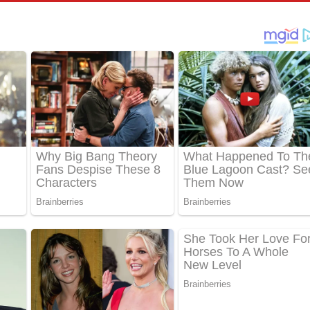
් අනාගතේ ගීතයේ පද පෙළ
තයේ පද පෙළ
 පද පෙළ
තයේ පද පෙළ
 ගීතයේ පද පෙළ
ද පෙළ