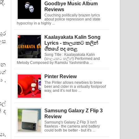
ී.
Goodbye Music Album
Reviews
Couching politically brazen lyrics
about police repression and state
hypocrisy in a highly ...
සූර
Kaalayakata Kalin Song
ලෙස
Lyrics - කාලයකට කලින්
ගීතයේ පද පෙළ
Song Title : Kaalayakata Kalin
(කාලයකට කලින්) Performed and
Melody Composed by Ramidu Yashmintha ...
වන
ගේ
Pinter Review
ා ,
The Pinter allows newbies to brew
beer and cider in a virtually foolproof
way, and it’s not too ...
ෙල්
ේ ද
Samsung Galaxy Z Flip 3
Review
Samsung's Galaxy Z Flip 3 isn't
flawless - the camera and battery
could both be better - but it's ...
යා,