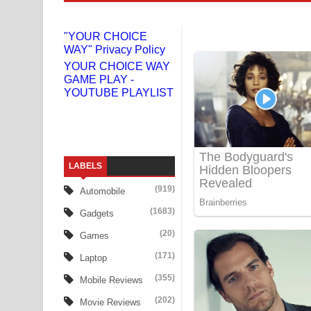
Liyamuda Dan Anagathe Song Lyrics - ලියමුද දැන
"YOUR CHOICE
WAY" Privacy Policy
Doni Song Lyrics - දෝණි ගීතයේ පද පෙළ
YOUR CHOICE WAY
GAME PLAY -
Benthara Palame Song Lyrics - බෙන්තර පාලමේ ගී
YOUTUBE PLAYLIST
Sanda Babalena Song Lyrics - සඳ බැබලෙන ගීතයේ
Adare Wadi Nisa Song Lyrics - ආදරේ වැඩි නිසා ගී
LABELS
UNUHUMA Song Lyrics - උණුහුම ගීතයේ පද පෙළ
(919)
Automobile
Katakara Song Lyrics - කටකාර ගීතයේ පද පෙළ
(1683)
Gadgets
Tharu Yaye Dilena Song Lyrics - තරු යායේ දිලෙනා
(20)
Games
(171)
Laptop
Ow Man Sosa Song Lyrics - ඔව් මං සෝසා ගීතයේ ප
(355)
Mobile Reviews
Heavy Weight Song Lyrics
(202)
Movie Reviews