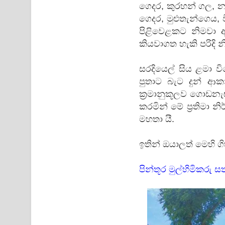
ගෙදර, කුරහන් ගල, න
ගෙදර, මුළුතැන්ගෙය, 
පිළිවෙළකට නිමවා 
කියවාගත හැකි පරිදි 
සරදියෙල් සිය ළමා 
පුතාට බැට දුන් ආ
ක්‍රමානුකූලව ගොඩනැඟ
කරමින් මේ ප්‍රතිමා 
මහතා යී.
ඉතින් ඔයාලත් මෙහි 
පින්තූර මුල්හිමිකරු සත