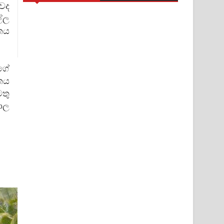
වෙද
ල්ල
තය
ගේ
තය
මතු
පාල