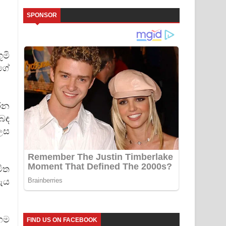
SPONSOR
ූමි
ගේ
රන
ිබඳ
ෙස
මිත
වැය
 ගම
FIND US ON FACEBOOK