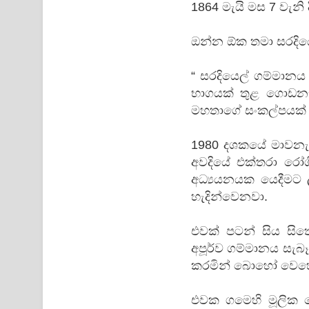
1864 මැයි මස 7 වැනි 
ඔන්න ඕක තමා සරදිය
“ සරදියෙල් ගම්මානය 
භාගයක් තුළ ගොඩනැ
මහතාගේ සංකල්පයක් 
1980 දශකයේ මාවනැල
අවදියේ එක්තරා රෝගි
අධ්‍යයනයක යෙදීමට 
හැදින්වෙනවා.
එවක් පටන් සිය සිතෙ
අපූර්ව ගම්මානය සැබ
කරමින් බොහෝ වෙහෙ
එවක ගමෙහි මූලික කේ