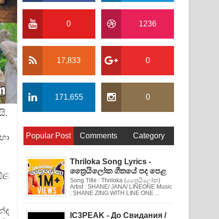
0
1236
17,833
0
171,655
0
ි.
Popular Post
Comments
Category
දහා
Thriloka Song Lyrics -
ත්‍රෛයිලෝක ගීතයේ පද පෙළ
ුළ
Song Title : Thriloka (ත්‍රෛයිලෝක)
Artist : SHANE/ JANA/ LINEONE Music
: SHANE ZING WITH LINE ONE ...
න්ද
IC3PEAK - До Свидания /