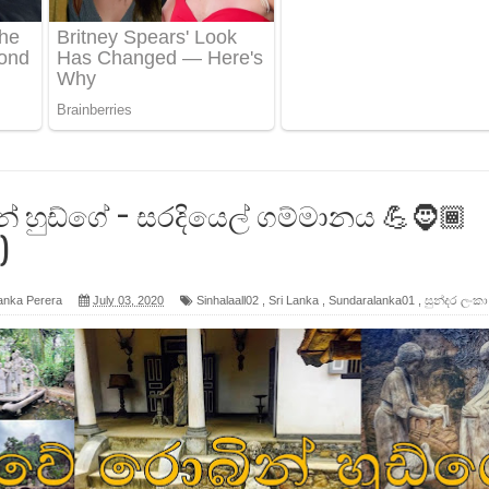
 පෙළ
ද පෙළ
ෙළ
 හුඩ්ගේ - සරදියෙල් ගම්මානය 💪🧔🏾
)
anka Perera
July 03, 2020
Sinhalaall02
,
Sri Lanka
,
Sundaralanka01
,
සුන්දර ලංකා
න් ලියන්න ගීතයේ පද පෙළ
පෙළ
 පෙළ