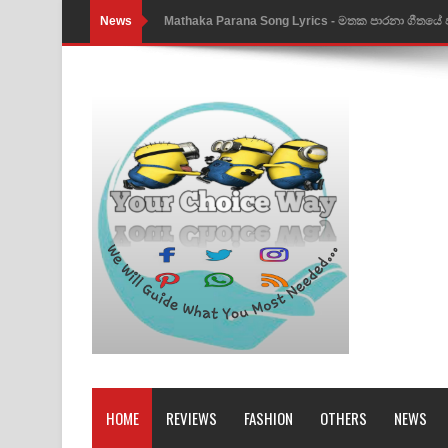
News
Nimnadhen Song Lyrics - නිම්නාදෙන් ගීතයේ පද පෙ
Obamai Mage Adare Song Lyrics - ඔබමයි මගේ ආද
Pansal Gihin Song Lyrics - පන්සල් ගිහිං ගීතයේ පද ප
Ankeliya Song Lyrics - අංකෙළිය ගීතයේ පද පෙළ
DEAR GOD Song Lyrics - ඩියර් ගෝඩ් ගීතයේ පද පෙ
MANAMALA KATHA Song Lyrics - මනමාල කතා ගී
Dai Dai Lyrics - Shakira, Burna Boy | 2026 footbal
Lassana Amma Song Lyrics - ලස්සන අම්මා ගීතයේ
Gemak Deela Song Lyrics - ගේමක් දීලා ගීතයේ පද 
Niwuna Numba Hinda Song Lyrics - නිවුනා නුඹ හින
HOME
REVIEWS
FASHION
OTHERS
NEWS
Numba Dun Aadare Song Lyrics - නුඹ දුන් ආදරේ ග