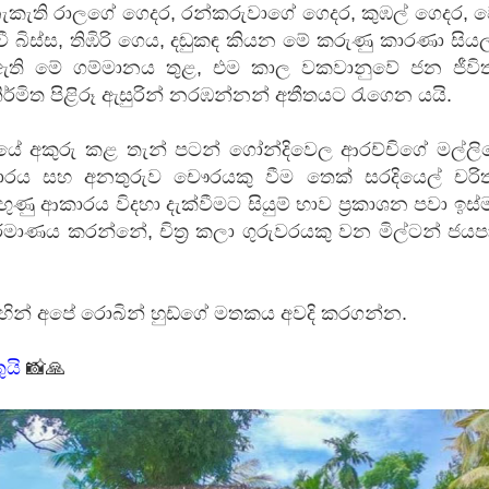
ැකැති රාලගේ ගෙදර, රන්කරුවාගේ ගෙදර, කුඹල් ගෙදර, 
වී බිස්ස, තිඹිරි ගෙය, දඬුකඳ කියන මේ කරුණු කාරණා සිය
ඇති මේ ගම්මානය තුළ, එම කාල වකවානුවේ ජන ජීවි
නිර්මිත පිළිරූ ඇසුරින් නරඹන්නන් අතීතයට රැගෙන යයි.
වියේ අකුරු කළ තැන් පටන් ගෝන්දිවෙල ආරච්චිගේ මල්ලි
කාරය සහ අනතුරුව චෞරයකු වීම තෙක් සරදියෙල් චරි
ුණු ආකාරය විදහා දැක්වීමට සියුම් භාව ප්‍රකාශන පවා ඉස්
නිර්මාණය කරන්නේ, චිත්‍ර කලා ගුරුවරයකු වන මිල්ටන් ජය
ගිහින් අපේ රොබින් හුඩ්ගේ මතකය අවදි කරගන්න.
ුයි
📸🙏