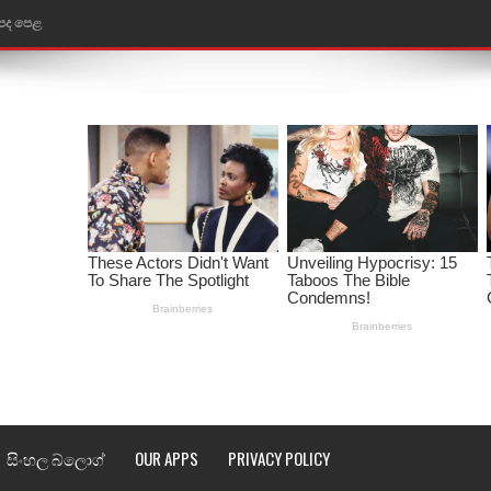
ළ
රේ ගීතයේ පද පෙළ
ෙළ
ළ
තයේ පද පෙළ
l world cup song lyrics
 පද පෙළ
පෙළ
්දා ගීතයේ පද පෙළ
සිංහල බ්ලොග්
OUR APPS
PRIVACY POLICY
ීතයේ පද පෙළ