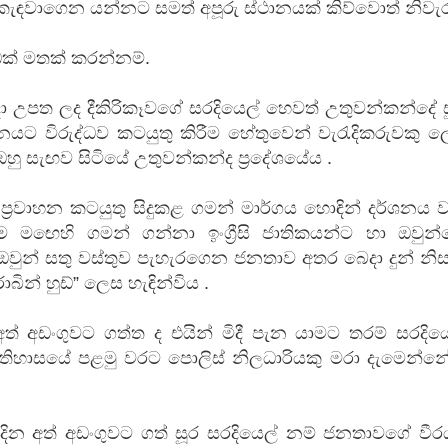
 කැඳවාගෙන යන්නට සමත් අපූරු ස්ථානයක් කිව්වොත් නිවැරද
 ගීතයේ පද පෙළ
ක් මතක් කරන්නම්.
 දා උපත ලද දීකිරිකෑවගේ සරදියෙල් හෙවත් උතුවන්කන්දේ 
පාලනයට විරුද්ධව කටයුතු කිරීම හේතුවෙන් වැරැදිකරුවකු 
ඔහු සැඟව සිටියේ උතුවන්කන්ද ප්‍රදේශයේය .
යේ පද පෙළ
‍රවාහන කටයුතු සිදුකළ ගමන් මාර්ගය හොඳින් දර්ශනය 
 මඟෙහි ගමන් ගන්නා ඉංග්‍රීසි ජාතිකයන්ට හා ඔවුන්
තයේ පද පෙළ
,ඔවුන් සතු වස්තුව පැහැරගෙන ජනතාව අතර බෙදා දුන් නිස
ින් හුඩ්” ලෙස හැඳින්විය .
 පද පෙළ
අත් අඩංගුවට ගත්ත ද එයින් මිදී පැන යාමට තරම් සරදිය
ඉතිහාසයේ පළමු වරට පොලිස් නිලධාරියකු මරා දැමෙන්න
 දින අත් අඩංගුවට ගත් සූර සරදියෙල් නම් ජනතාවගේ වීර