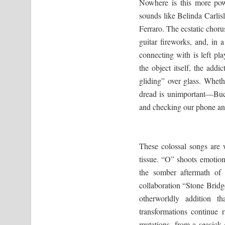
Nowhere is this more pow
sounds like Belinda Carlis
Ferraro. The ecstatic chor
guitar fireworks, and, in 
connecting with is left pl
the object itself, the addi
gliding” over glass. Whethe
dread is unimportant—Buch
and checking our phone and
These colossal songs are 
tissue. “O” shoots emotiona
the somber aftermath of
collaboration “Stone Bridg
otherworldly addition 
transformations continue 
mutations, from a seasick