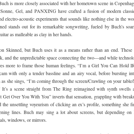
, Buch is more closely associated with her hometown scene in Copenhag
Sonne, Gel, and PANXING have crafted a fusion of modern classic
d electro-acoustic experiments that sounds like nothing else in the wo
nned stands out for its remarkable songwriting, fueled by Buch’s soar
guitar as malleable as clay in her hands.
on Skinned, but Buch uses it as a means rather than an end. These 
eak, and the unpredictable space connecting the two—and while technol
rves more to frame those human feelings. “I’m a Girl You Can Hold I
am with only a tender bassline and an airy vocal, before bursting int
 as she sings, “I’m coming through the screen/Crawling on your table
 It’s a scene straight from The Ring reimagined with synth swells 
t Get Over You With You” inverts that sensation, grappling with break
 the unsettling voyeurism of clicking an ex’s profile, something she f
pening lines. Buch may sing a lot about screens, but depending on 
ls, windows, or mirrors.