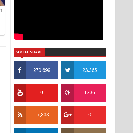
SOCIAL SHARE
270,699
23,365
0
1236
17,833
0