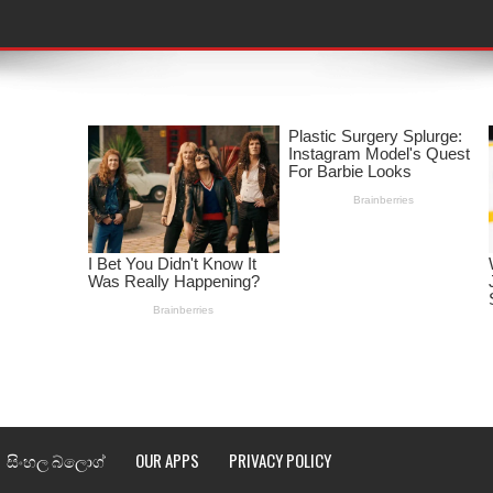
තයේ පද පෙළ
 පද පෙළ
ළ
රේ ගීතයේ පද පෙළ
ෙළ
ළ
තයේ පද පෙළ
l world cup song lyrics
සිංහල බ්ලොග්
OUR APPS
PRIVACY POLICY
 පද පෙළ