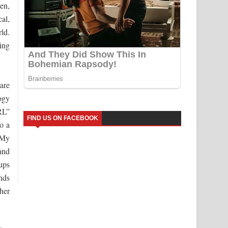
en,
al,
rld.
ing
are
ogy
RL”
FIND US ON FACEBOOK
o a
/My
and
ups
inds
her