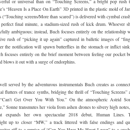
erful or universal than on “Touching Screens,” a bright pop rush t
le’s “Heaven Is a Place On Earth” 3D printed in the plastic mold of Ja
us (“Touching screens/More than scared”) is delivered with cymbal crash
a perfect final minute, a stadium-sized rush of kick drum. Whoever sh
ayfully ambiguous; instead, Buch focuses entirely on the relationship w
ctive rush of “picking it up again” captured in balletic images of “fin
r the notification will spawn butterflies in the stomach or inflict sin
 focuses entirely on the brief moment between feeling our pocket b
 blows it out with a surge of endorphins.
well served by the adventurous instrumentals Buch creates as connect
l flutters of trance synths, bridging the thrill of “Touching Screens”
 “Can’t Get Over You With You.” On the atmospheric Astrid So
e,” Sonne transmutes her viola from ashen drones to silvery high notes,
that expands her own spectacular 2018 debut, Human Lines. 
right up to closer “MW,” a track littered with false endings and qu
 guitar riff to a reprise of “Can You Hear My Heart Leave” to a crash