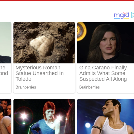
පෙළ
්දා ගීතයේ පද පෙළ
ීතයේ පද පෙළ
් අනාගතේ ගීතයේ පද පෙළ
තයේ පද පෙළ
 පද පෙළ
තයේ පද පෙළ