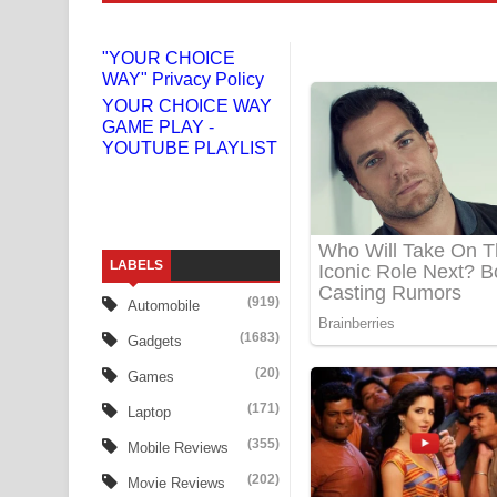
Gemak Deela Song Lyrics - ගේමක් දීලා ගීතයේ පද 
"YOUR CHOICE
WAY" Privacy Policy
Niwuna Numba Hinda Song Lyrics - නිවුනා නුඹ හින
YOUR CHOICE WAY
GAME PLAY -
Numba Dun Aadare Song Lyrics - නුඹ දුන් ආදරේ ග
YOUTUBE PLAYLIST
Liyamuda Dan Anagathe Song Lyrics - ලියමුද දැන
Doni Song Lyrics - දෝණි ගීතයේ පද පෙළ
LABELS
Benthara Palame Song Lyrics - බෙන්තර පාලමේ ගී
(919)
Automobile
Sanda Babalena Song Lyrics - සඳ බැබලෙන ගීතයේ
(1683)
Gadgets
Adare Wadi Nisa Song Lyrics - ආදරේ වැඩි නිසා ගී
(20)
Games
(171)
Laptop
UNUHUMA Song Lyrics - උණුහුම ගීතයේ පද පෙළ
(355)
Mobile Reviews
Katakara Song Lyrics - කටකාර ගීතයේ පද පෙළ
(202)
Movie Reviews