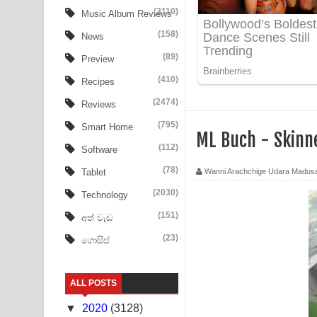
Tharu Yaye Dilena Song Lyrics - තරු යායේ දිලෙනා
(3110)
Music Album Reviews
(158)
Ow Man Sosa Song Lyrics - ඔව් මං සෝසා ගීතයේ ප
News
(89)
Preview
Heavy Weight Song Lyrics
(410)
Recipes
Aye Lanweela Song Lyrics - ආයේ ලංවීලා ගීතයේ පද
(2474)
Reviews
Ala purannata Song Lyrics - ආල පුරන්නට ගීතයේ ප
(795)
Smart Home
ML Buch - Skinn
(112)
Software
FEVER DREAM Lyrics - Alex Warren
(78)
Wanni Arachchige Udara Madus
Tablet
BTS : Hooligan Lyrics
(2030)
Technology
Apa Hamuwee Song Lyrics - අප හමුවී ගීතයේ පද ප
(151)
අත් වැඩ
(23)
ගොසිප්
PATHINIYE Song Lyrics - පතිනියනේ ගීතයේ පද පෙළ
Sorry Sir Song Lyrics - සොරි සර් ගීතයේ පද පෙළ
ALL POSTS
Mathaka Aluthin Liyanna Song Lyrics - මතක අලුති
▼
2020
(3128)