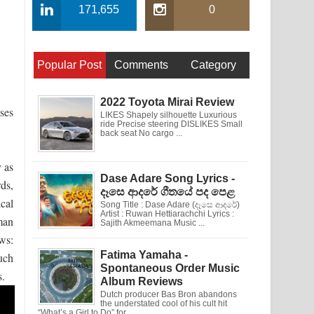
171,655
0
Popular Post
Comments
Category
2022 Toyota Mirai Review
uses
LIKES Shapely silhouette Luxurious
ride Precise steering DISLIKES Small
back seat No cargo ...
 as
Dase Adare Song Lyrics -
ds,
දෑසෙ ආදරේ ගීතයේ පද පෙළ
cal
Song Title : Dase Adare (දෑසෙ ආදරේ)
Artist : Ruwan Hettiarachchi Lyrics :
man
Sajith Akmeemana Music ...
ws:
Fatima Yamaha -
uch
Spontaneous Order Music
s.
Album Reviews
Dutch producer Bas Bron abandons
the understated cool of his cult hit
“What’s a Girl to Do” for ...