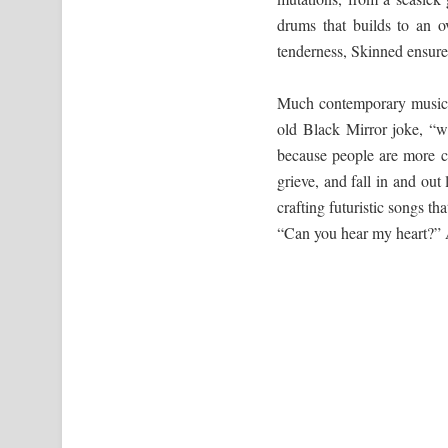
drums that builds to an o
tenderness, Skinned ensures
Much contemporary music t
old Black Mirror joke, “w
because people are more 
grieve, and fall in and ou
crafting futuristic songs tha
“Can you hear my heart?” A