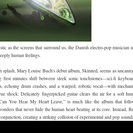
පෙළ
 පෙළ
istic as the screens that surround us, the Danish electro-pop musician 
deeply human feelings.
ද පෙළ
nth splash, Mary Louise Buch’s debut album, Skinned, seems as uncanny
ng first minutes shift between sleek sonic touchstones—sci-fi keyboar
gs, echoing drum crashes, and a warped, robotic vocal—with mechani
ue shock: Delicately fingerpicked guitar clears the air for a soft hu
ද පෙළ
“Can You Hear My Heart Leave,” is much like the album that follo
onders that never hide the human heart beating at its core. Instead, B
onjunction, creating a striking collision of experimental and pop sound
ද පෙළ