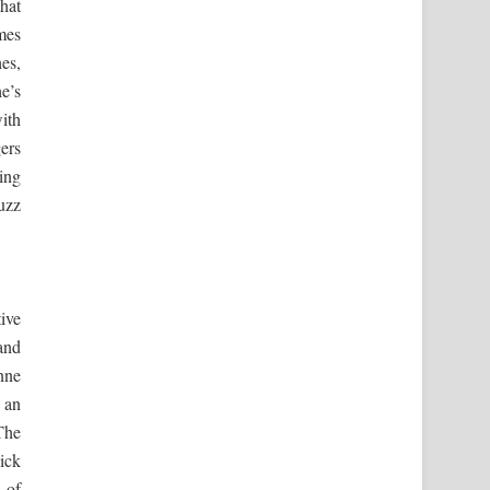
hat
mes
es,
e’s
ith
gers
king
uzz
ive
 and
nne
 an
The
ick
 of