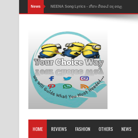
News
NEENA Song Lyrics - නීනා ගීතයේ පද පෙළ
Ahimi Wimai Himi Song Lyrics - අහිමි විමයි හිමි ගී
Mathaka Parana Song Lyrics - මතක පාරනා ගීතයේ
Nimnadhen Song Lyrics - නිම්නාදෙන් ගීතයේ පද පෙ
Obamai Mage Adare Song Lyrics - ඔබමයි මගේ ආද
Pansal Gihin Song Lyrics - පන්සල් ගිහිං ගීතයේ පද ප
Ankeliya Song Lyrics - අංකෙළිය ගීතයේ පද පෙළ
DEAR GOD Song Lyrics - ඩියර් ගෝඩ් ගීතයේ පද පෙ
MANAMALA KATHA Song Lyrics - මනමාල කතා ගී
Dai Dai Lyrics - Shakira, Burna Boy | 2026 footbal
HOME
REVIEWS
FASHION
OTHERS
NEWS
Lassana Amma Song Lyrics - ලස්සන අම්මා ගීතයේ