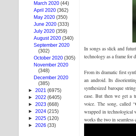
March 2020
(44)
Sandak Awith Song Lyrics - සඳක් ඇවිත් ගීතයේ පද 
April 2020
(362)
May 2020
(350)
Swetha Sande Song Lyrics - ශ්වේත සඳේ ගීතයේ පද
June 2020
(333)
July 2020
(359)
Ma Igili Giya Lyrics - මා ඉගිලී ගියා ගීතයේ පද පෙළ
August 2020
(340)
September 2020
Ras Balan Song Lyrics - රැස් බලන් ගීතයේ පද පෙළ
In songs as slick and futur
(302)
technology as a frame for 
October 2020
Hoda sihiyen Song Lyrics - හොද සිහියෙන් ගීතයේ ප
(305)
November 2020
(348)
Awanken Song Lyrics - අවංකෙන් ගීතයේ පද පෙළ
From its dramatic first sy
December 2020
an android. Its disorienti
(385)
Pa Sina Song Lyrics - පෑ සිනා ගීතයේ පද පෙළ
synthesized baroque strin
►
2021
(6975)
ease. But then we get a tr
Pemwanthiye Song Lyrics - පෙම්වන්තියේ ගීතයේ ප
►
2022
(6405)
voice. The song, called 
►
2023
(668)
Manobhawa Song Lyrics - මනෝභව ගීතයේ පද පෙළ
wrapped in technological w
►
2024
(215)
►
2025
(120)
works the two in seamless c
Akahe Indala Song Lyrics - ආකාහේ ඉඳලා ගීතයේ ප
►
2026
(33)
Raawaya Song Lyrics - රාවය ගීතයේ පද පෙළ