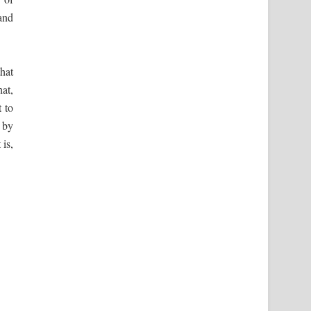
and
hat
at,
 to
 by
 is,