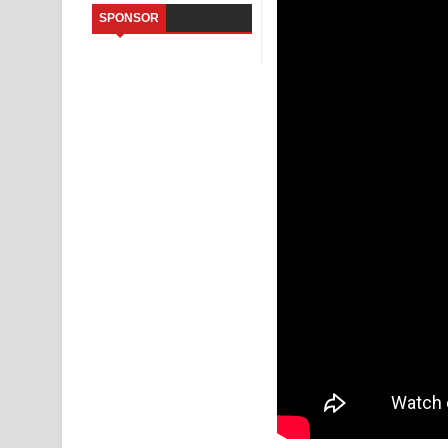
SPONSOR
Saddeta Denna Song Lyrics - සද්දෙට දෙන්න ගීතයේ
Kaalaya Song Lyrics - කාලය ගීතයේ පද පෙළ
Aramuna Song Lyrics - අරමුණ ගීතයේ පද පෙළ
Sandata Duka Hithila Song Lyrics - සඳට දුක හිතිලා
Sihina Song Lyrics - සිහින ගීතයේ පද පෙළ
Father Song Lyrics - ෆාදර් ගීතයේ පද පෙළ
Dannawada Mawa Song Lyrics - දන්නවාද මාව ගීත