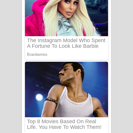
යායේ දිලෙනා ගීතයේ පද පෙළ
Ow Man Sosa Song Lyrics - ඔව් මං
සෝසා ගීතයේ පද පෙළ
Heavy Weight Song Lyrics
Aye Lanweela Song Lyrics - ආයේ
ලංවීලා ගීතයේ පද පෙළ
Ala purannata Song Lyrics - ආල
පුරන්නට ගීතයේ පද පෙළ
FEVER DREAM Lyrics - Alex Warren
BTS : Hooligan Lyrics