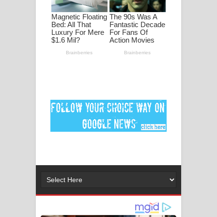
ගීතයේ පද පෙළ
Ankeliya Song Lyrics - අංකෙළිය ගීතයේ
පද පෙළ
DEAR GOD Song Lyrics - ඩියර් ගෝඩ්
ගීතයේ පද පෙළ
MANAMALA KATHA Song Lyrics -
මනමාල කතා ගීතයේ පද පෙළ
Dai Dai Lyrics - Shakira, Burna Boy |
2026 football world cup song lyrics
Lassana Amma Song Lyrics - ලස්සන