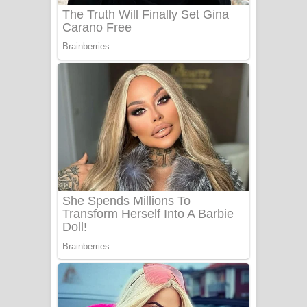
Benthara Palame Song Lyrics -
බෙන්තර පාලමේ ගීතයේ පද පෙළ
Sanda Babalena Song Lyrics - සඳ
බැබලෙන ගීතයේ පද පෙළ
Adare Wadi Nisa Song Lyrics - ආදරේ
වැඩි නිසා ගීතයේ පද පෙළ
UNUHUMA Song Lyrics - උණුහුම
ගීතයේ පද පෙළ
Katakara Song Lyrics - කටකාර ගීතයේ
පද පෙළ
Tharu Yaye Dilena Song Lyrics - තරු