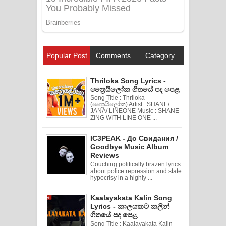
Popular Post
Comments
Category
Thriloka Song Lyrics -
ත්‍රෛයිලෝක ගීතයේ පද පෙළ
Song Title : Thriloka
(ත්‍රෛයිලෝක) Artist : SHANE/
JANA/ LINEONE Music : SHANE
ZING WITH LINE ONE ...
IC3PEAK - До Свидания /
Goodbye Music Album
Reviews
Couching politically brazen lyrics
about police repression and state
hypocrisy in a highly ...
Kaalayakata Kalin Song
Lyrics - කාලයකට කලින්
ගීතයේ පද පෙළ
Song Title : Kaalayakata Kalin