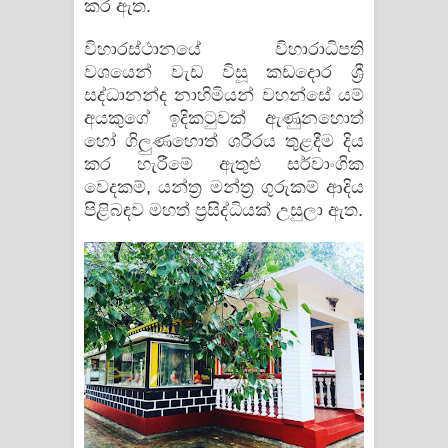
කර ඇත.
විහාරස්ථානයේ විහාරාධිපති
වශයෙන් වැඩ විසූ කඩදොර ශ්‍රී
සද්ධානන්ද නාහිමියන් වහන්සේ යම්
අයකුගේ ඉදිකටුවක් ඇණුනහොත්
හෝ ගිලුණහොත් ශරීරය තුළදීම දිය
කර හැරීමේ ඇතුළු සර්වාංගික
වෙදකම්, යන්ත්‍ර මන්ත්‍ර ගුරුකම් ආදිය
පිළිබඳව මහත් ප්‍රසිද්ධියක් උසුලා ඇත.