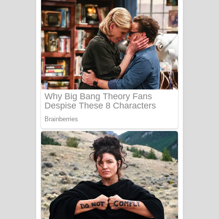
අම්මා ගීතයේ පද පෙළ
Gemak Deela Song Lyrics - ගේමක් දීලා
ගීතයේ පද පෙළ
Niwuna Numba Hinda Song Lyrics -
නිවුනා නුඹ හින්දා ගීතයේ පද පෙළ
Numba Dun Aadare Song Lyrics - නුඹ
දුන් ආදරේ ගීතයේ පද පෙළ
Liyamuda Dan Anagathe Song Lyrics
- ලියමුද දැන් අනාගතේ ගීතයේ පද පෙළ
Doni Song Lyrics - දෝණි ගීතයේ පද
පෙළ