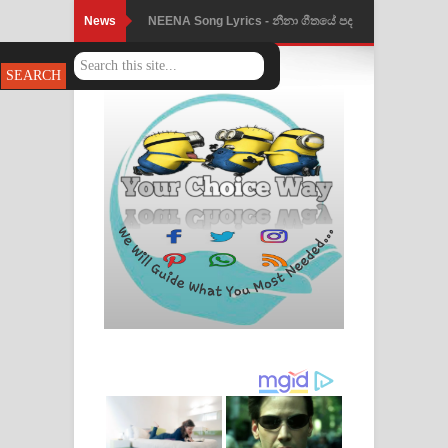
News
NEENA Song Lyrics - නීනා ගීතයේ පද
පෙළ
Ahimi Wimai Himi Song Lyrics - අහිමි
විමයි හිමි ගීතයේ පද පෙළ
Mathaka Parana Song Lyrics - මතක
පාරනා ගීතයේ පද පෙළ
Nimnadhen Song Lyrics - නිම්නාදෙන්
ගීතයේ පද පෙළ
Obamai Mage Adare Song Lyrics -
ඔබමයි මගේ ආදරේ ගීතයේ පද පෙළ
Pansal Gihin Song Lyrics - පන්සල් ගිහිං