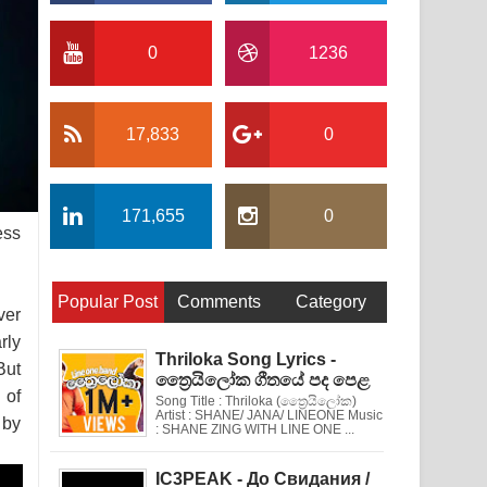
0
1236
17,833
0
171,655
0
ess
Popular Post
Comments
Category
ver
rly
Thriloka Song Lyrics -
But
ත්‍රෛයිලෝක ගීතයේ පද පෙළ
 of
Song Title : Thriloka (ත්‍රෛයිලෝක)
Artist : SHANE/ JANA/ LINEONE Music
 by
: SHANE ZING WITH LINE ONE ...
IC3PEAK - До Свидания /