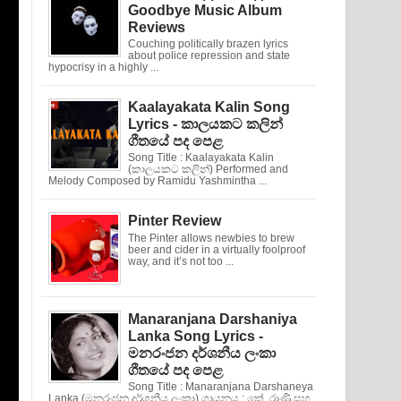
Goodbye Music Album
Reviews
Couching politically brazen lyrics
about police repression and state
hypocrisy in a highly ...
Kaalayakata Kalin Song
Lyrics - කාලයකට කලින්
ගීතයේ පද පෙළ
Song Title : Kaalayakata Kalin
(කාලයකට කලින්) Performed and
Melody Composed by Ramidu Yashmintha ...
Pinter Review
The Pinter allows newbies to brew
beer and cider in a virtually foolproof
way, and it’s not too ...
Manaranjana Darshaniya
Lanka Song Lyrics -
මනරංජන දර්ශනීය ලංකා
ගීතයේ පද පෙළ
Song Title : Manaranjana Darshaneya
Lanka (මනරංජන දර්ශනීය ලංකා) ගායනය : කේ. රාණි සහ