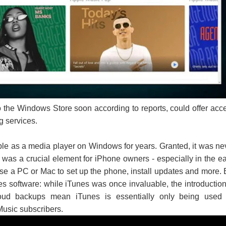
ද පෙළ
ද පෙළ
the Windows Store soon according to reports, could offer acc
g services.
ද පෙළ
le as a media player on Windows for years. Granted, it was ne
it was a crucial element for iPhone owners - especially in the ea
e a PC or Mac to set up the phone, install updates and more. 
 පද පෙළ
s software: while iTunes was once invaluable, the introduction
ud backups mean iTunes is essentially only being used
usic subscribers.