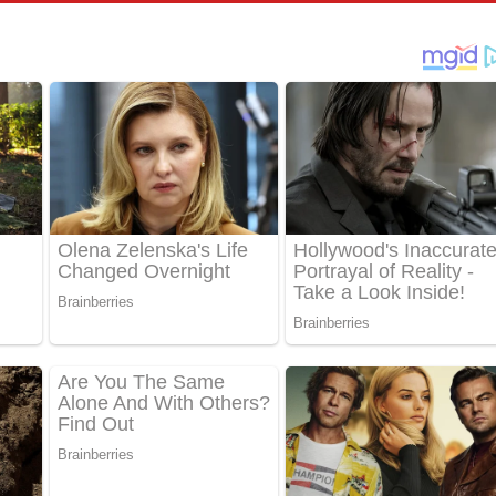
් අනාගතේ ගීතයේ පද පෙළ
තයේ පද පෙළ
 පද පෙළ
තයේ පද පෙළ
 ගීතයේ පද පෙළ
ද පෙළ