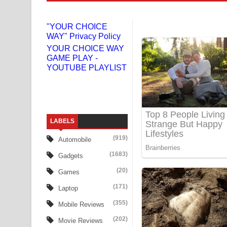
Liyamuda Dan Anagathe Song Lyrics - ලියමුද දැන
"YOUR CHOICE
WAY" Privacy Policy
Doni Song Lyrics - දෝණි ගීතයේ පද පෙළ
YOUR CHOICE WAY
GAME PLAY -
Benthara Palame Song Lyrics - බෙන්තර පාලමේ ගී
YOUTUBE PLAYLIST
Sanda Babalena Song Lyrics - සඳ බැබලෙන ගීතයේ
Adare Wadi Nisa Song Lyrics - ආදරේ වැඩි නිසා ගී
LABELS
UNUHUMA Song Lyrics - උණුහුම ගීතයේ පද පෙළ
(919)
Automobile
Katakara Song Lyrics - කටකාර ගීතයේ පද පෙළ
(1683)
Gadgets
Tharu Yaye Dilena Song Lyrics - තරු යායේ දිලෙනා
(20)
Games
(171)
Laptop
Ow Man Sosa Song Lyrics - ඔව් මං සෝසා ගීතයේ ප
(355)
Mobile Reviews
Heavy Weight Song Lyrics
(202)
Movie Reviews