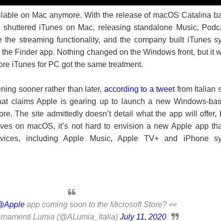
available on Mac anymore. With the release of macOS Catalina b
ly shuttered iTunes on Mac, releasing standalone Music, Podc
 the streaming functionality, and the company built iTunes s
nto the Finder app. Nothing changed on the Windows front, but it 
fore iTunes for PC got the same treatment.
ing sooner rather than later,
according to a tweet
from Italian s
hat claims Apple is gearing up to launch a new Windows-ba
re. The site admittedly doesn’t detail what the app will offer, 
ves on macOS, it’s not hard to envision a new Apple app that
ervices, including Apple Music, Apple TV+ and iPhone s
@Apple
app coming soon to the Microsoft Store? 👀
rnamenti Lumia (@ALumia_Italia)
July 11, 2020