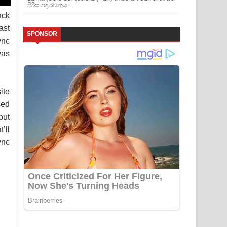
පිරිස පද රචනය ...
ack
ast
SPONSOR
ync
was
ite
sed
but
’ll
ync