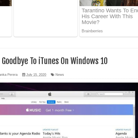
 පෙළ
ද පෙළ
ෙළ
y Goodbye To iTunes On Windows 10
anka Perera
July 15, 2020
News
න් ලියන්න ගීතයේ පද පෙළ
පෙළ
 පෙළ