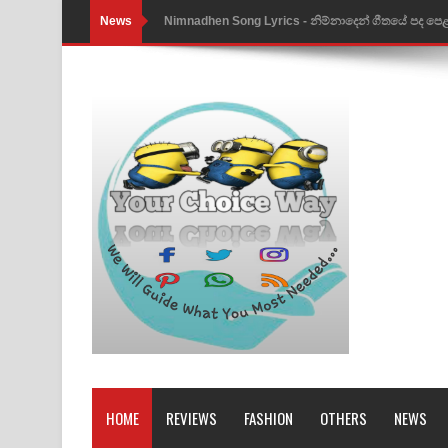
News
Nimnadhen Song Lyrics - නිම්නාදෙන් ගීතයේ පද පෙ
Obamai Mage Adare Song Lyrics - ඔබමයි මගේ ආද
Pansal Gihin Song Lyrics - පන්සල් ගිහිං ගීතයේ පද ප
Ankeliya Song Lyrics - අංකෙළිය ගීතයේ පද පෙළ
DEAR GOD Song Lyrics - ඩියර් ගෝඩ් ගීතයේ පද පෙ
MANAMALA KATHA Song Lyrics - මනමාල කතා ගී
Dai Dai Lyrics - Shakira, Burna Boy | 2026 footbal
Lassana Amma Song Lyrics - ලස්සන අම්මා ගීතයේ
Gemak Deela Song Lyrics - ගේමක් දීලා ගීතයේ පද 
Niwuna Numba Hinda Song Lyrics - නිවුනා නුඹ හින
HOME
REVIEWS
FASHION
OTHERS
NEWS
Numba Dun Aadare Song Lyrics - නුඹ දුන් ආදරේ ග