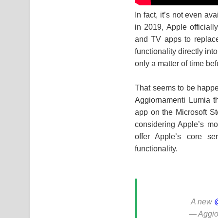
In fact, it’s not even 
in 2019, Apple official
and TV apps to replace
functionality directly i
only a matter of time be
That seems to be happen
Aggiornamenti Lumia t
app on the Microsoft Sto
considering Apple’s mo
offer Apple’s core s
functionality.
A new
— Aggio