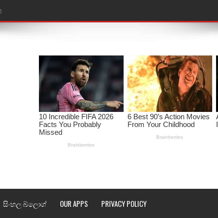
ළ
රේ ගීතයේ පද පෙළ
ෙළ
ළ
තයේ පද පෙළ
l world cup song lyrics
 පද පෙළ
පෙළ
්දා ගීතයේ පද පෙළ
සිංහල බ්ලොග්
OUR APPS
PRIVACY POLICY
ීතයේ පද පෙළ