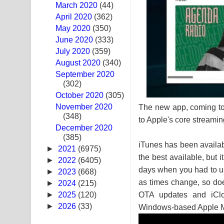
March 2020
(44)
Ras Balan Song Lyrics - රැස් බලන් ගීතයේ පද පෙළ
April 2020
(362)
May 2020
(350)
Hoda sihiyen Song Lyrics - හොද සිහියෙන් ගීතයේ ප
June 2020
(333)
July 2020
(359)
Awanken Song Lyrics - අවංකෙන් ගීතයේ පද පෙළ
August 2020
(340)
September 2020
Pa Sina Song Lyrics - පෑ සිනා ගීතයේ පද පෙළ
(302)
October 2020
Pemwanthiye Song Lyrics - පෙම්වන්තියේ ගීතයේ ප
(305)
November 2020
The new app, coming to 
(348)
Manobhawa Song Lyrics - මනෝභව ගීතයේ පද පෙළ
to Apple's core streamin
December 2020
(385)
Akahe Indala Song Lyrics - ආකාහේ ඉඳලා ගීතයේ ප
iTunes has been availab
►
2021
(6975)
the best available, but 
Raawaya Song Lyrics - රාවය ගීතයේ පද පෙළ
►
2022
(6405)
days when you had to us
►
2023
(668)
Saddeta Denna Song Lyrics - සද්දෙට දෙන්න ගීතයේ
as times change, so doe
►
2024
(215)
►
2025
(120)
OTA updates and iClo
Kaalaya Song Lyrics - කාලය ගීතයේ පද පෙළ
►
2026
(33)
Windows-based Apple M
Aramuna Song Lyrics - අරමුණ ගීතයේ පද පෙළ