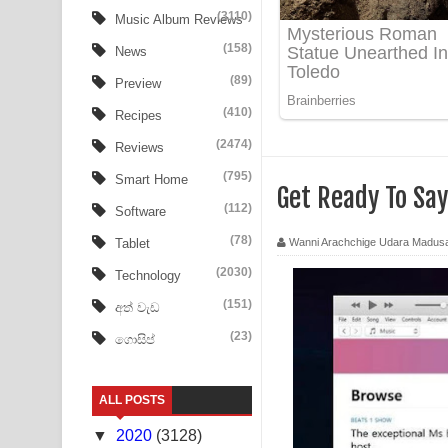
Aye Lanweela Song Lyrics - ආයේ ලංවීලා ගීතයේ පද
(3110)
Music Album Reviews
(158)
Ala purannata Song Lyrics - ආල පුරන්නට ගීතයේ ප
News
(89)
Preview
FEVER DREAM Lyrics - Alex Warren
(410)
Recipes
BTS : Hooligan Lyrics
(2474)
Reviews
Apa Hamuwee Song Lyrics - අප හමුවී ගීතයේ පද ප
(795)
Smart Home
Get Ready To Sa
(112)
Software
PATHINIYE Song Lyrics - පතිනියනේ ගීතයේ පද පෙළ
(78)
Wanni Arachchige Udara Madus
Tablet
Sorry Sir Song Lyrics - සොරි සර් ගීතයේ පද පෙළ
(2030)
Technology
Mathaka Aluthin Liyanna Song Lyrics - මතක අලුති
(151)
අත් වැඩ
(23)
ගොසිප්
Sandak Awith Song Lyrics - සඳක් ඇවිත් ගීතයේ පද 
Swetha Sande Song Lyrics - ශ්වේත සඳේ ගීතයේ පද
ALL POSTS
Ma Igili Giya Lyrics - මා ඉගිලී ගියා ගීතයේ පද පෙළ
▼
2020
(3128)