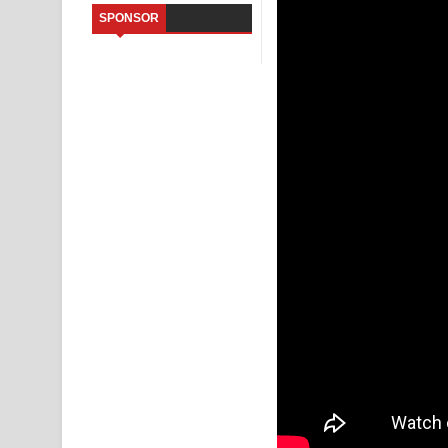
SPONSOR
Sandata Duka Hithila Song Lyrics - සඳට දුක හිතිලා
Sihina Song Lyrics - සිහින ගීතයේ පද පෙළ
Father Song Lyrics - ෆාදර් ගීතයේ පද පෙළ
Dannawada Mawa Song Lyrics - දන්නවාද මාව ගීත
NEENA Song Lyrics - නීනා ගීතයේ පද පෙළ
Ahimi Wimai Himi Song Lyrics - අහිමි විමයි හිමි ගී
Mathaka Parana Song Lyrics - මතක පාරනා ගීතයේ