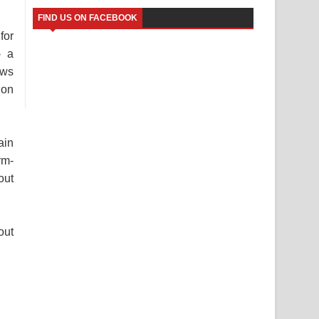
FIND US ON FACEBOOK
for
- a
ows
ion
ain
rm-
out
out