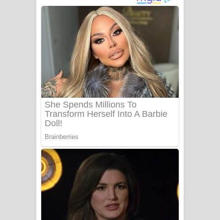
ගීතයේ පද පෙළ
Niwuna Numba Hinda Song Lyrics -
නිවුනා නුඹ හින්දා ගීතයේ පද පෙළ
Numba Dun Aadare Song Lyrics - නුඹ
දුන් ආදරේ ගීතයේ පද පෙළ
Liyamuda Dan Anagathe Song Lyrics
- ලියමුද දැන් අනාගතේ ගීතයේ පද පෙළ
Doni Song Lyrics - දෝණි ගීතයේ පද
පෙළ
Benthara Palame Song Lyrics -
බෙන්තර පාලමේ ගීතයේ පද පෙළ