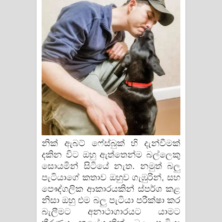
පෙළ
නික් ඇබට් ෆේස්බුක් හි දැන්වීමක්
දකින විට ඔහු ඇත්තෙන්ම බල්ලෙකු
සොයමින් සිටියේ නැත. නමුත් බලු
පැටියාගේ කතාව ඔහුව ගැඹුරින්, සහ
පෞද්ගලික ආකාරයකින් ස්පර්ශ කළ
නිසා ඔහු එම බලු පැටියා පරීක්ෂා කර
බැලීමට අනාථාගාරයට යාමට