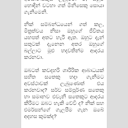
හොඳින් වටහා ගත් මිනිසෙකු සොයා
ගැනීමෙනි.
නික් සම්බන්ධයෙන් ගත් කල,
මිත්‍රත්වය නිසා ඔහුගේ ජීවිතය
යහපත් අතට හැරී ඇත. ඔහුට දැන්
සතුටක් දැනෙන අතර ඔහුගේ
බල්ලාට මුළු හදවතින්ම ආදරය
කරනවා.
ඔබටත් කවදහරි ශාරීරික ආබාධයක්
සහිත සතෙකු හදා ගැනීමට
අවස්ථාවක් ලැබුණොත් එය
කරනවාද? සර්ව සම්පූර්ණ සතෙකු
හා සමානව එවැනි සතෙකුට ආදරය
කිරීමට ඔබට හැකි වේවි ද? නික් සහ
එමර්සන්ගේ ගැලපීම ගැන ඔබේ
අදහස කුමක්ද?