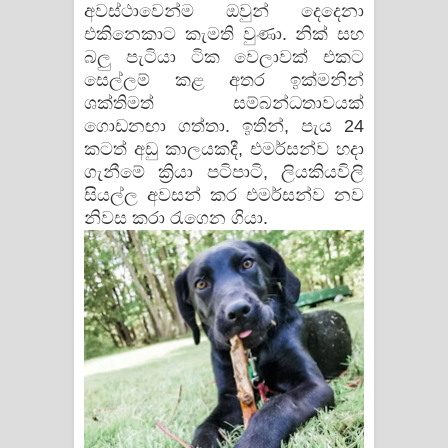
අවස්ථාවෙන්ම ඔවුන් දෙදෙනා
එකිනෙකාට කැමති වුණා. නික් සහ
බලු පැටියා ටික වෙලාවක් එකට
සෙල්ලම් කළ අතර ඉක්මනින්
ශක්තිමත් සම්බන්ධතාවයක්
ගොඩනඟා ගත්තා. ඉතින්, පැය 24
කටත් අඩු කාලයකදී, එමර්සන්ව හදා
ගැනීමේ ක්‍රියා පටිපාටි, ලියකියවිලි
සියල්ල අවසන් කර එමර්සන්ව නව
නිවස කරා රැගෙන ගියා.