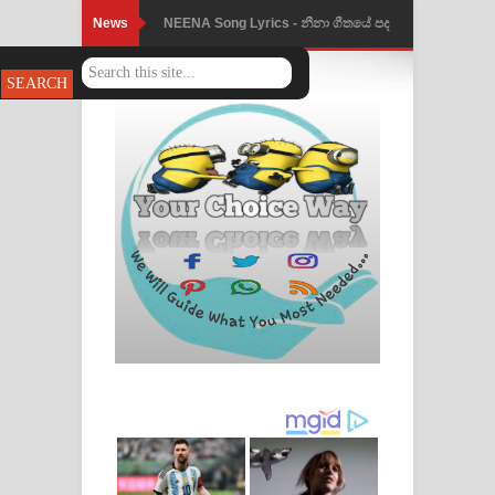
News
Ahimi Wimai Himi Song Lyrics - අහිමි
විමයි හිමි ගීතයේ පද පෙළ
Mathaka Parana Song Lyrics - මතක
පාරනා ගීතයේ පද පෙළ
Nimnadhen Song Lyrics - නිම්නාදෙන්
ගීතයේ පද පෙළ
Obamai Mage Adare Song Lyrics -
ඔබමයි මගේ ආදරේ ගීතයේ පද පෙළ
Pansal Gihin Song Lyrics - පන්සල් ගිහිං
ගීතයේ පද පෙළ
Ankeliya Song Lyrics - අංකෙළිය ගීතයේ