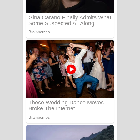
Sanda Babalena Song Lyrics - සඳ
බැබලෙන ගීතයේ පද පෙළ
Adare Wadi Nisa Song Lyrics - ආදරේ
වැඩි නිසා ගීතයේ පද පෙළ
UNUHUMA Song Lyrics - උණුහුම
ගීතයේ පද පෙළ
Katakara Song Lyrics - කටකාර ගීතයේ
පද පෙළ
Tharu Yaye Dilena Song Lyrics - තරු
යායේ දිලෙනා ගීතයේ පද පෙළ
Ow Man Sosa Song Lyrics - ඔව් මං