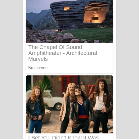
සෝසා ගීතයේ පද පෙළ
Heavy Weight Song Lyrics
Aye Lanweela Song Lyrics - ආයේ
ලංවීලා ගීතයේ පද පෙළ
Ala purannata Song Lyrics - ආල
පුරන්නට ගීතයේ පද පෙළ
FEVER DREAM Lyrics - Alex Warren
BTS : Hooligan Lyrics
Apa Hamuwee Song Lyrics - අප හමුවී
ගීතයේ පද පෙළ