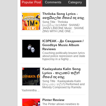
Popular Post
Comments
Category
Thriloka Song Lyrics -
ත්‍රෛයිලෝක ගීතයේ පද පෙළ
Song Title : Thriloka
(ත්‍රෛයිලෝක) Artist : SHANE/
JANA/ LINEONE Music : SHANE
ZING WITH LINE ONE ...
IC3PEAK - До Свидания /
Goodbye Music Album
Reviews
Couching politically brazen lyrics
about police repression and state
hypocrisy in a highly ...
Kaalayakata Kalin Song
Lyrics - කාලයකට කලින්
ගීතයේ පද පෙළ
Song Title : Kaalayakata Kalin
(කාලයකට කලින්) Performed and
Melody Composed by Ramidu
Yashmintha ...
Pinter Review
The Pinter allows newbies to