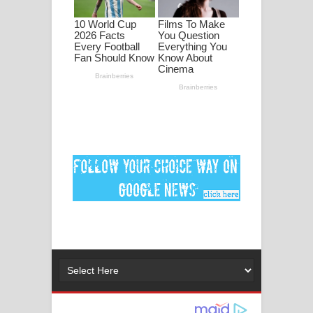
පද පෙළ
DEAR GOD Song Lyrics - ඩියර් ගෝඩ්
ගීතයේ පද පෙළ
MANAMALA KATHA Song Lyrics -
මනමාල කතා ගීතයේ පද පෙළ
Dai Dai Lyrics - Shakira, Burna Boy |
2026 football world cup song lyrics
Lassana Amma Song Lyrics - ලස්සන
අම්මා ගීතයේ පද පෙළ
Gemak Deela Song Lyrics - ගේමක් දීලා