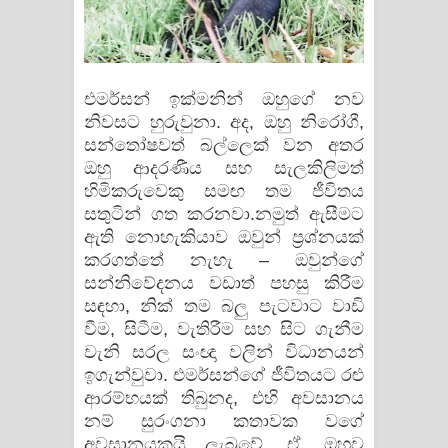
එමර්සන් ඉක්මනින් ඔහුගේ නව
නිවසට හුරුවුනා. අද, ඔහු නිරෝගී,
සන්තෝෂවත් බල්ලෙක් වන අතර
ඔහු ආදරණීය සහ සැලකිලිමත්
හිමිකරුවෙකු සමඟ තම ජීවිතය
සතුටින් ගත කරනවා.නමුත් ඇසීමට
ඇති නොහැකියාව ඔවුන් ප්‍රශ්නයක්
කරගත්තේ නැහැ – ඔවුන්ගේ
සන්නිවේදනය වඩාත් පහසු කිරීම
සඳහා, නික් තම බලු පැටවාට වාඩි
වීම, සිටීම, වැතිරීම සහ සිට ගැනීම
වැනි සරල සංඥා වලින් විධානයන්
ඉගැන්වුවා. එමර්සන්ගේ ජීවිතයට රළු
ආරම්භයක් තිබුනද, එහි අවසානය
නම් සුරංගනා කතාවක වගේ
අවසානයකුයි ලැබුවේ. ඒ, ඔහුව