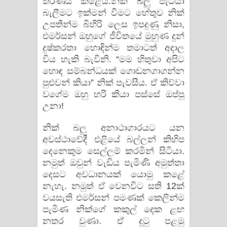
තීරණය කළේය.නික් බලු පැටියා
බැලීමට ඉක්මන් වීමට හේතුව නික්‌
උපතින්ම බිහිරි ලෙස ඉපදුණු නිසා,
එමර්සන් ඔහුගේ ජීවිතයේ මුහුණ දුන්
දුෂ්කරතා හොඳින්ම තමාටත් අදාල
විය හැකි බැවිනි. “මම හිතුවා අපිට
හොඳ සම්බන්ධයක් ගොඩනගාගන්න
පුළුවන් කියා” නික් පැවසීය. ඒ කිව්වා
වගේම ඔහු හරි කියා පස්සේ ඔප්පු
උනා!
නික් බලු අනාථාගාරයට යන
අවස්ථාවේදී එළියේ බල්ලන් කිහිප
දෙනෙකුම සෙල්ලම් කරමින් සිටියා.
නමුත් ඔවුන් වැඩිය පැමිණි අමුත්තා
දෙසට අවධානයක් යොමු කළේ
නැහැ. නමුත් ඒ වෙනවිට සති 12ක්
වයසැති එමර්සන් පමණක් කෙලින්ම
පැමිණ නික්ගේ කකුල් දෙක ළඟ
නතර වුණා. ඒ දුටු පළමු