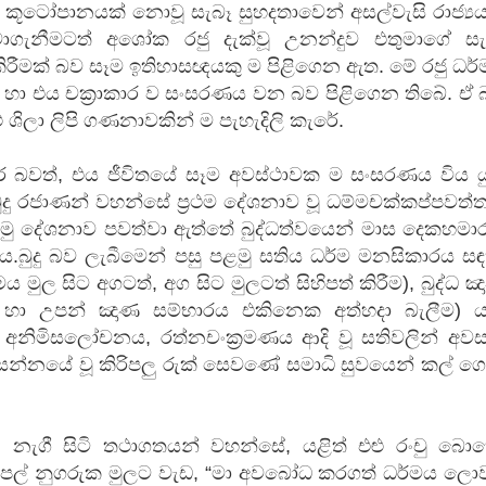
කූටෝපානයක් නොවූ සැබෑ සුහදතාවෙන් අසල්වැසි රාජ්‍ය
ගැනීමටත් අශෝක රජු දැක්වූ උනන්දුව එතුමාගේ සැ
ු කිරීමක් බව සෑම ඉතිහාසඥයකු ම පිළිගෙන ඇත. මේ රජු ධර
 හා එය චක්‍රාකාර ව සංසරණය වන බව පිළිගෙන තිබේ. ඒ
ළු ශිලා ලිපි ගණනාවකින් ම පැහැදිලි කැරේ.
කාර බවත්, එය ජීවිතයේ සෑම අවස්ථාවක ම සංසරණය විය ය
බුදු රජාණන් වහන්සේ ප්‍රථම දේශනාව වූ ධම්මචක්කප්පවත
 පළමු දේශනාව පවත්වා ඇත්තේ බුද්ධත්වයෙන් මාස දෙකහම
බුදු බව ලැබීමෙන් පසු පළමු සතිය ධර්ම මනසිකාරය සඳ
මුල සිට අගටත්, අග සිට මුලටත් සිහිපත් කිරීම), බුද්ධ 
්වය හා උපන් ඤාණ සම්භාරය එකිනෙක අත්හදා බැලීම) 
අනිමිසලෝචනය, රත්නචංක්‍රමණය ආදි වූ සතිවලින් අවස
න්නයේ වූ කිරිපලු රුක් සෙවණේ සමාධි සුවයෙන් කල් ගෙ
නැගී සිටි තථාගතයන් වහන්සේ, යළිත් එළු රංචු බො
අජපල් නුගරුක මුලට වැඩ, “මා අවබෝධ කරගත් ධර්මය ලො