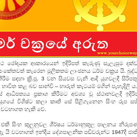
පෙළ
 පෙළ
ද පෙළ
ථ රෝදයක ආකාරයෙන් ඉදිරිපත් කැරුණු සැලැසුම දක්
ම සංකේතවත් කැරෙන මූලිකතම ලාංඡනය ධර්ම චක්‍රය යි. බුද්
රීම සඳහා ක්‍රි.පූ. 3 වන සියවස වැනි ආදි යුගවලදී සිරිපත
ය භාවිත කළ බව සාන්චි – භාරුත් කැටයම් මගින් පැහැදිලි ය
 ආධිපත්‍යය ප්‍රකාශ කිරීමට අවශ්‍ය වූ ස්ථානවලදී ඉදිරි
ද පෙළ
ගයේ විශිෂ්ට කලා කෘති සේ පිළිගැනෙන සිංහ රූප සහ
න් වටහාගත හැකි වේ.
ද පෙළ
ී සිංහ කුලුනුවල ශීර්ෂය ධර්මානුකූල පාලනය නිරූප
ැ යි වටහාගත් ඉන්දීය දේශපාලනික පඬිවරුන්ට 1947දී ජා