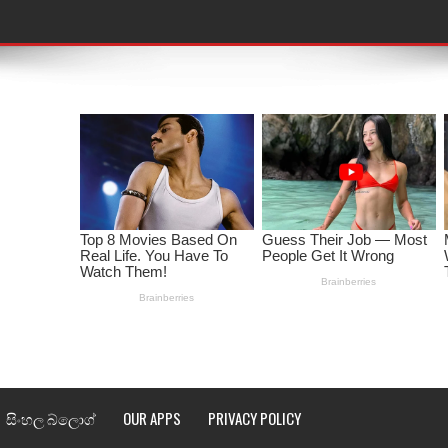
තයේ පද පෙළ
 පද පෙළ
ළ
රේ ගීතයේ පද පෙළ
ෙළ
ළ
තයේ පද පෙළ
l world cup song lyrics
සිංහල බ්ලොග්
OUR APPS
PRIVACY POLICY
 පද පෙළ