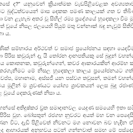
ෙසේ ද?” යනුවෙන් ක්‍රියාත්මක වැඩපිළිවෙළක අවශ්‍යතා
ිට බුද්ධත්වයෙන් මාස දෙකක පමණ කාලයක් ගත ව තිබිණ
 වන ළැහැබ අතර වූ සිහිල් රම්‍ය ප්‍රදේශයේ හුදෙකලා වීම ම
වූයේ නිසල ජලයෙහි පියුම් මතු වන්නාක් බඳු නැවුම් සිතිව
ා ය.
ැණික් සම්භාරය අර්ථවත් ව සමාජ ප්‍රයෝජනය සඳහා යෙදව
 පිරිස කවුරුන් දැ යි තෝරන දානපතියකු සේ බුදුන් වහන
ය කොතනක, කවුරුන්ගෙන්, කවර ආකාරයකින් ආරම්භ 
ය කරගැනීමට මේ නිසල හුදෙකලා කාලය ප්‍රයෝජනයට ගත්
 වප්ප, මහානාම, අස්සජී යන පස්වග තවුසන්, තමන් වහන්
මුලින් ම ශ්‍රවණයට යෝග්‍ය ශ්‍රාවකයන් ලෙස බුදු රජා
 වූයේ දෙකරුණක් නිසා ය.
්සේ අතිදුෂ්කර ව්‍රත සමාදානවල යෙදුණ සමයෙහි ඉතා ස
ිරිස වූහ. බෝසතුන් රජගහ නුවරට අයත් මහ වන පෙදෙසි
ෙන විට, දැඩි පිළිවෙත් නිවනට මග නොවන බව හැඳින ඒ
, ලද ආහාරයක් අනුභවය පටන් ගන්නවාත් සමඟ මේ පස්දෙ