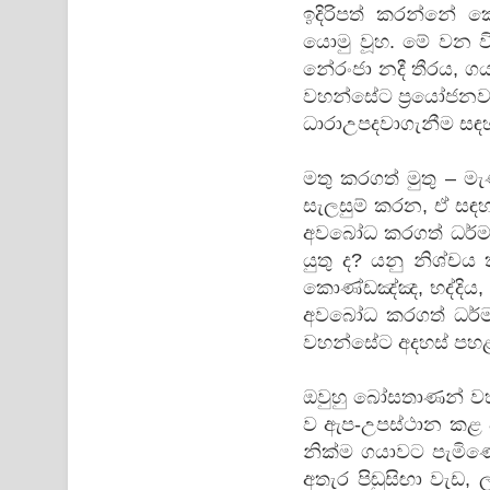
ඉදිරිපත් කරන්නේ ක
යොමු වූහ. මේ වන ව
නේරංජා නදී තීරය, ගයා
වහන්සේට ප්‍රයෝජනවත් 
ධාරාඋපදවාගැනීම සඳහ
මතු කරගත් මුතු – ම
සැලසුම් කරන, ඒ සඳහා
අවබෝධ කරගත් ධර්ම
යුතු ද? යනු නිශ්ච
කොණ්ඩඤ්ඤ, භද්දිය,
අවබෝධ කරගත් ධර්මය 
වහන්සේට අදහස් පහළ
ඔවුහු බෝසතාණන් වහන
ව ඇප-උපස්ථාන කළ ප
නික්ම ගයාවට පැමිණ
අතැර පිඬුසිඟා වැඩ