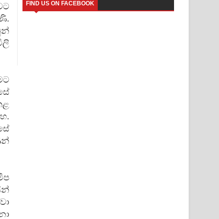
FIND US ON FACEBOOK
වට
ි.
ුන්
ිලි
ීමට
්සේ
කළ
හ.
සේ
ණන්
මීප
න්
වා
නා