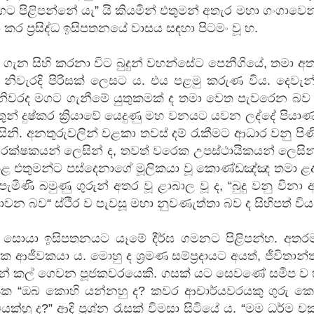
 මගට පිළිපන්නේ යැ” යි කියමින් එතුමන් අතැර මහා ගංගාවෙන
කර ප්‍රසිද්ධ ඉසිපතනයේ වාසය සඳහා පිටමං වූ හ.
් ගැන සිහි කරනා විට බුදුන් වහන්සේට පෙනීගියේ, තමා අ
ී, නිවැරදි පිරිසක් ලෙසට ය. එය පළමු කරුණ විය. දෙවැ
 නිවරද මගට ගැනීමේ යුතුකමක් ද තමා වෙත පැවරෙන බව 
න් දුෂ්කර ක්‍රියාවේ යෙදුණු මහ වනයට යවන ලද්දේ පියා
විසිනි. අනතුරුවලින් වළකා තවස් දම් රැකීමට ආධාර වනු පි
රක්ෂකයන් ලෙසින් ද, තවත් වරෙක උපස්ථායිකයන් ලෙසින්
 කළ එතුමන්ට පස්දෙනාගේ මූලිකයා වූ කොණ්ඩඤ්ඤ තමා ළද
මිණි බමුණු ගුරුන් අතර වූ ළාබාල වූ ද, “බුදු වනු විනා 
බව“ ස්ථිර ව පැවසූ මහා නුවණැත්තා බව ද සිහිපත් විය
න් සොයා ඉසිපතනයට යෑමේ දීර්ඝ ගමනට පිළිපන්හ. අතර
ක ආජීවකයා ය. මොහු ද ශ්‍රමණ සම්ප්‍රදායට අයත්, ජීවිතාන
යෙන් කල් ගෙවන පූජකවරයෙකි. ගසක් යට සෙවණේ සමීප ව 
පක “ඔබ කොහි යන්නහු ද? කවර ආචාර්යවරයකු ගුරු ක
ක්හු ද?” ආදි ප්‍රශ්න රැසක් විමසා සිටියේ ය. “මම ධර්ම චක්