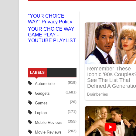
Gemak Deela Song Lyrics - ගේමක් දීලා ගීතයේ පද 
"YOUR CHOICE
WAY" Privacy Policy
Niwuna Numba Hinda Song Lyrics - නිවුනා නුඹ හින
YOUR CHOICE WAY
GAME PLAY -
Numba Dun Aadare Song Lyrics - නුඹ දුන් ආදරේ ග
YOUTUBE PLAYLIST
Liyamuda Dan Anagathe Song Lyrics - ලියමුද දැන
Doni Song Lyrics - දෝණි ගීතයේ පද පෙළ
LABELS
Benthara Palame Song Lyrics - බෙන්තර පාලමේ ගී
(919)
Automobile
Sanda Babalena Song Lyrics - සඳ බැබලෙන ගීතයේ
(1683)
Gadgets
Adare Wadi Nisa Song Lyrics - ආදරේ වැඩි නිසා ගී
(20)
Games
(171)
Laptop
UNUHUMA Song Lyrics - උණුහුම ගීතයේ පද පෙළ
(355)
Mobile Reviews
Katakara Song Lyrics - කටකාර ගීතයේ පද පෙළ
(202)
Movie Reviews