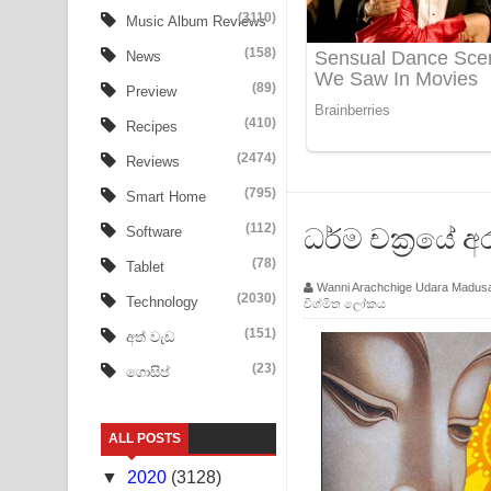
Tharu Yaye Dilena Song Lyrics - තරු යායේ දිලෙනා
(3110)
Music Album Reviews
(158)
Ow Man Sosa Song Lyrics - ඔව් මං සෝසා ගීතයේ ප
News
(89)
Preview
Heavy Weight Song Lyrics
(410)
Recipes
Aye Lanweela Song Lyrics - ආයේ ලංවීලා ගීතයේ පද
(2474)
Reviews
Ala purannata Song Lyrics - ආල පුරන්නට ගීතයේ ප
(795)
Smart Home
(112)
ධර්ම චක්‍රයේ අ
Software
FEVER DREAM Lyrics - Alex Warren
(78)
Tablet
BTS : Hooligan Lyrics
Wanni Arachchige Udara Madus
(2030)
Technology
විශ්මිත ලෝකය
Apa Hamuwee Song Lyrics - අප හමුවී ගීතයේ පද ප
(151)
අත් වැඩ
(23)
ගොසිප්
PATHINIYE Song Lyrics - පතිනියනේ ගීතයේ පද පෙළ
Sorry Sir Song Lyrics - සොරි සර් ගීතයේ පද පෙළ
ALL POSTS
Mathaka Aluthin Liyanna Song Lyrics - මතක අලුති
▼
2020
(3128)