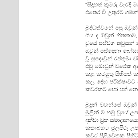
“සිදුහත් කුමරු වැරදි
එතෙර වී උතුරට ගමන් 
බුද්ධත්වනේ පසු ඔවුන
ගිය ද ඔවුන් හිතකාම
වූයේ පස්වග තවුසන්
ඔවුන් පස්දෙනා බෝසතු
වූ සුදොවුන් රජතුමා 
එවූ මොවුන් වරෙක ආ
කළ කටයුතු සිහිපත්
කල දේහ පරීක්ෂාවට පැ
කවරකට හෝ පත් නොවන 
බුදුන් වහන්සේ ඔවු
මුලින් ම හමු වූයේ උප
දක්වා ව්‍රත සමාදාන
කතාබහට මුලපිරූ උ
කවර පිළිවෙතක පිහිටිය