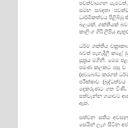
පවත්වාගෙන යෑමටත්, 
සමඟ සබඳතා පවත්වා
ධාර්මිකත්වය පිළිබිඹ
බලයක්, ශක්තියක් බව
කාලිංග ගිරි ලිපිය ඇතු
ධර්ම ශක්තිය චක්‍රා
බවත් පැහැදිලි කළේ 
සූත්‍රය මගිනි. මෙම
පමණ කලකට පසු ව ය.
(අවබෝධ කරගත් ධර්මය 
පරීක්ෂාව (බුද්ධත
දෙකරුණට ගත විණි. 
සත්වැන්න ගයාවට ආස
ඇත.
සත්වන සතිය අවසන 
සෙයින් ලැග සිටින 