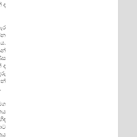
් ද
තැර
න්න
ය.
ණන්
ණිස
 ද
රු
අන්
.
මග
්තය
හිඳ
ොට
‍රය