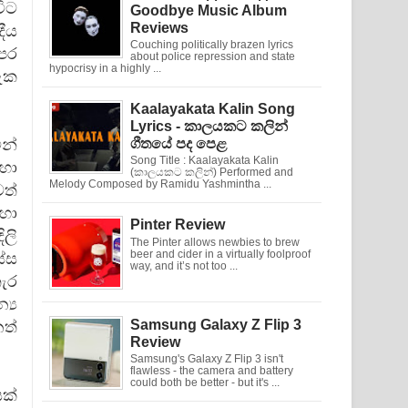
විට
Goodbye Music Album
Reviews
දීය
Couching politically brazen lyrics
රපර
about police repression and state
hypocrisy in a highly ...
රුක
Kaalayakata Kalin Song
Lyrics - කාලයකට කලින්
ින්
ගීතයේ පද පෙළ
Song Title : Kaalayakata Kalin
හා
(කාලයකට කලින්) Performed and
Melody Composed by Ramidu Yashmintha ...
වත්
 හා
Pinter Review
ලි
The Pinter allows newbies to brew
beer and cider in a virtually foolproof
ස්ස
way, and it’s not too ...
තැර
්‍ය
Samsung Galaxy Z Flip 3
ත්
Review
Samsung's Galaxy Z Flip 3 isn't
flawless - the camera and battery
could both be better - but it's ...
යක්