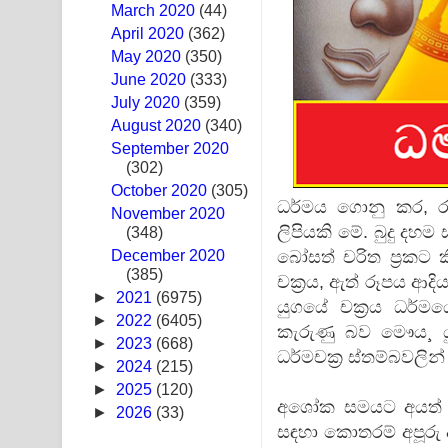
March 2020
(44)
Sandak Awith Song Lyrics - සඳක් ඇවිත් ගීතයේ පද 
April 2020
(362)
May 2020
(350)
Swetha Sande Song Lyrics - ශ්වේත සඳේ ගීතයේ පද
June 2020
(333)
July 2020
(359)
Ma Igili Giya Lyrics - මා ඉගිලී ගියා ගීතයේ පද පෙළ
August 2020
(340)
September 2020
Ras Balan Song Lyrics - රැස් බලන් ගීතයේ පද පෙළ
(302)
October 2020
Hoda sihiyen Song Lyrics - හොද සිහියෙන් ගීතයේ ප
(305)
ධර්මය ගොනු කර, ර
November 2020
ලිපියකි මේ. බුදු දහ
(348)
Awanken Song Lyrics - අවංකෙන් ගීතයේ පද පෙළ
බෝසත් චරිත ප්‍රකට කි
December 2020
(385)
Pa Sina Song Lyrics - පෑ සිනා ගීතයේ පද පෙළ
චක්‍රය, ඇත් රූපය ආදි
►
2021
(6975)
යුගයේ චක්‍රය ධර්මයේ
Pemwanthiye Song Lyrics - පෙම්වන්තියේ ගීතයේ ප
►
2022
(6405)
කැරුණු බව මෞය¸ යු
►
2023
(668)
ධර්මචක්‍ර ස්තම්බවලි
Manobhawa Song Lyrics - මනෝභව ගීතයේ පද පෙළ
►
2024
(215)
►
2025
(120)
Akahe Indala Song Lyrics - ආකාහේ ඉඳලා ගීතයේ ප
අශෝක සමයට අයත් එක
►
2026
(33)
සඳහා කොතරම් අපූරු ද
Raawaya Song Lyrics - රාවය ගීතයේ පද පෙළ