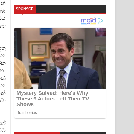
යන්
SPONSOR
බෑ
්මය
 බව
ුතු
්තන
ාරක
හා
ඤාණ
යන
න්
වා
හෝ
වට