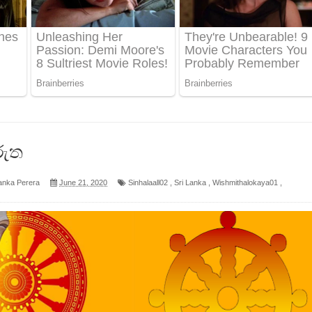
 ගීතයේ පද පෙළ
ද පෙළ
 පෙළ
ද පෙළ
රුත
anka Perera
June 21, 2020
Sinhalaall02
,
Sri Lanka
,
Wishmithalokaya01
,
ෙළ
න් ලියන්න ගීතයේ පද පෙළ