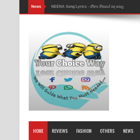
News
NEENA Song Lyrics - නීනා ගීතයේ පද පෙළ
Ahimi Wimai Himi Song Lyrics - අහිමි විමයි හිමි ගී
Mathaka Parana Song Lyrics - මතක පාරනා ගීතයේ
Nimnadhen Song Lyrics - නිම්නාදෙන් ගීතයේ පද පෙ
Obamai Mage Adare Song Lyrics - ඔබමයි මගේ ආද
Pansal Gihin Song Lyrics - පන්සල් ගිහිං ගීතයේ පද ප
Ankeliya Song Lyrics - අංකෙළිය ගීතයේ පද පෙළ
DEAR GOD Song Lyrics - ඩියර් ගෝඩ් ගීතයේ පද පෙ
MANAMALA KATHA Song Lyrics - මනමාල කතා ගී
Dai Dai Lyrics - Shakira, Burna Boy | 2026 footbal
HOME
REVIEWS
FASHION
OTHERS
NEWS
Lassana Amma Song Lyrics - ලස්සන අම්මා ගීතයේ