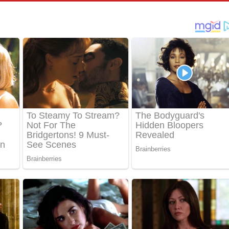
පෙළ
්දා ගීතයේ පද පෙළ
ීතයේ පද පෙළ
් අනාගතේ ගීතයේ පද පෙළ
තයේ පද පෙළ
 පද පෙළ
තයේ පද පෙළ