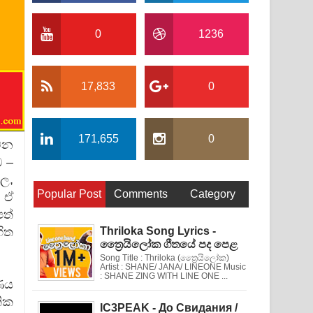
0
1236
17,833
0
171,655
0
වන
ධ –
ුල,
Popular Post
Comments
Category
. ඒ
පත්
ිත
Thriloka Song Lyrics -
ත්‍රෛයිලෝක ගීතයේ පද පෙළ
Song Title : Thriloka (ත්‍රෛයිලෝක)
Artist : SHANE/ JANA/ LINEONE Music
: SHANE ZING WITH LINE ONE ...
ණය
තික
IC3PEAK - До Свидания /