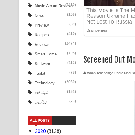
Heavy Weight Song Lyrics
(3110)
Music Album Reviews
(158)
Aye Lanweela Song Lyrics - ආයේ ලංවීලා ගීතයේ පද
News
(89)
Preview
Ala purannata Song Lyrics - ආල පුරන්නට ගීතයේ ප
(410)
Recipes
FEVER DREAM Lyrics - Alex Warren
(2474)
Reviews
BTS : Hooligan Lyrics
(795)
Smart Home
Screened Out Mo
(112)
Software
Apa Hamuwee Song Lyrics - අප හමුවී ගීතයේ පද ප
(78)
Wanni Arachchige Udara Madus
Tablet
PATHINIYE Song Lyrics - පතිනියනේ ගීතයේ පද පෙළ
(2030)
Technology
Sorry Sir Song Lyrics - සොරි සර් ගීතයේ පද පෙළ
(151)
අත් වැඩ
(23)
ගොසිප්
Mathaka Aluthin Liyanna Song Lyrics - මතක අලුති
Sandak Awith Song Lyrics - සඳක් ඇවිත් ගීතයේ පද 
ALL POSTS
Swetha Sande Song Lyrics - ශ්වේත සඳේ ගීතයේ පද
▼
2020
(3128)