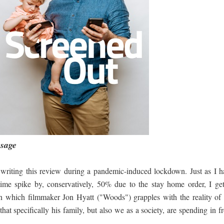
ද පෙළ
ද පෙළ
esage
ද පෙළ
e writing this review during a pandemic-induced lockdown. Just as I h
ime spike by, conservatively, 50% due to the stay home order, I get
n which filmmaker Jon Hyatt ("Woods") grapples with the reality of 
 පද පෙළ
hat specifically his family, but also we as a society, are spending in f