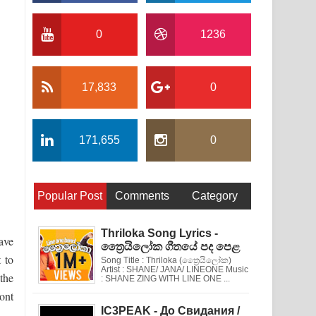
0
1236
17,833
0
171,655
0
Popular Post
Comments
Category
Thriloka Song Lyrics -
ave
ත්‍රෛයිලෝක ගීතයේ පද පෙළ
 to
Song Title : Thriloka (ත්‍රෛයිලෝක)
Artist : SHANE/ JANA/ LINEONE Music
the
: SHANE ZING WITH LINE ONE ...
ront
IC3PEAK - До Свидания /