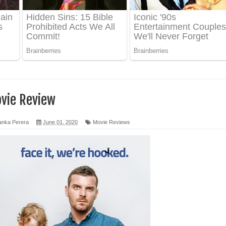
 පෙළ
ද පෙළ
vie Review
ෙළ
anka Perera
June 01, 2020
Movie Reviews
න් ලියන්න ගීතයේ පද පෙළ
පෙළ
 පෙළ