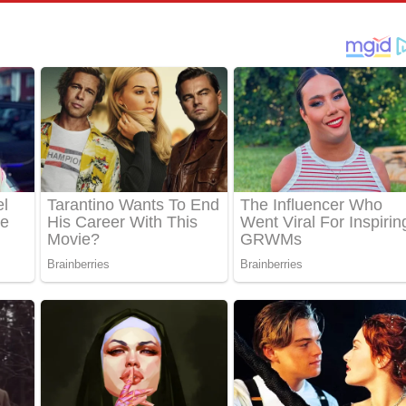
ීතයේ පද පෙළ
් අනාගතේ ගීතයේ පද පෙළ
තයේ පද පෙළ
 පද පෙළ
තයේ පද පෙළ
 ගීතයේ පද පෙළ
ද පෙළ