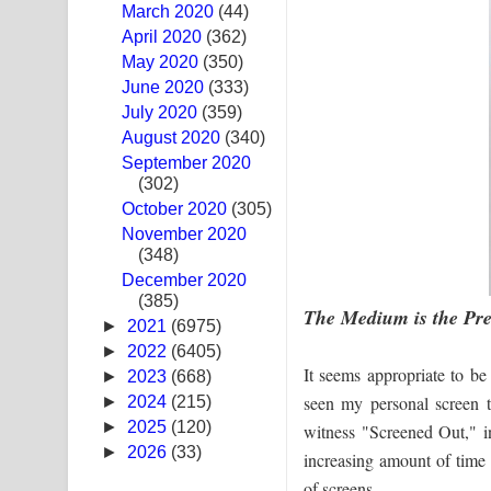
March 2020
(44)
Ma Igili Giya Lyrics - මා ඉගිලී ගියා ගීතයේ පද පෙළ
April 2020
(362)
May 2020
(350)
Ras Balan Song Lyrics - රැස් බලන් ගීතයේ පද පෙළ
June 2020
(333)
July 2020
(359)
Hoda sihiyen Song Lyrics - හොද සිහියෙන් ගීතයේ ප
August 2020
(340)
September 2020
Awanken Song Lyrics - අවංකෙන් ගීතයේ පද පෙළ
(302)
October 2020
Pa Sina Song Lyrics - පෑ සිනා ගීතයේ පද පෙළ
(305)
November 2020
(348)
Pemwanthiye Song Lyrics - පෙම්වන්තියේ ගීතයේ ප
December 2020
(385)
Manobhawa Song Lyrics - මනෝභව ගීතයේ පද පෙළ
The Medium is the Pr
►
2021
(6975)
Akahe Indala Song Lyrics - ආකාහේ ඉඳලා ගීතයේ ප
►
2022
(6405)
It seems appropriate to b
►
2023
(668)
Raawaya Song Lyrics - රාවය ගීතයේ පද පෙළ
seen my personal screen t
►
2024
(215)
►
2025
(120)
witness "Screened Out," i
Saddeta Denna Song Lyrics - සද්දෙට දෙන්න ගීතයේ
►
2026
(33)
increasing amount of time t
Kaalaya Song Lyrics - කාලය ගීතයේ පද පෙළ
of screens.