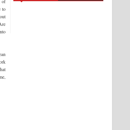
 of
 to
out
Are
nto
ean
ork
that
ime,