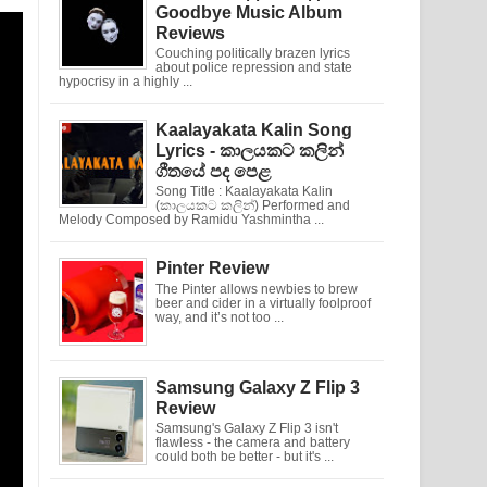
Goodbye Music Album
Reviews
Couching politically brazen lyrics
about police repression and state
hypocrisy in a highly ...
Kaalayakata Kalin Song
Lyrics - කාලයකට කලින්
ගීතයේ පද පෙළ
Song Title : Kaalayakata Kalin
(කාලයකට කලින්) Performed and
Melody Composed by Ramidu Yashmintha ...
Pinter Review
The Pinter allows newbies to brew
beer and cider in a virtually foolproof
way, and it’s not too ...
Samsung Galaxy Z Flip 3
Review
Samsung's Galaxy Z Flip 3 isn't
flawless - the camera and battery
could both be better - but it's ...