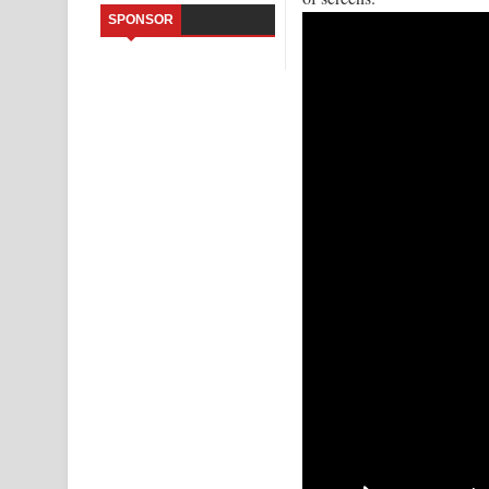
SPONSOR
Aramuna Song Lyrics - අරමුණ ගීතයේ පද පෙළ
Sandata Duka Hithila Song Lyrics - සඳට දුක හිතිලා
Sihina Song Lyrics - සිහින ගීතයේ පද පෙළ
Father Song Lyrics - ෆාදර් ගීතයේ පද පෙළ
Dannawada Mawa Song Lyrics - දන්නවාද මාව ගීත
NEENA Song Lyrics - නීනා ගීතයේ පද පෙළ
Ahimi Wimai Himi Song Lyrics - අහිමි විමයි හිමි ගී