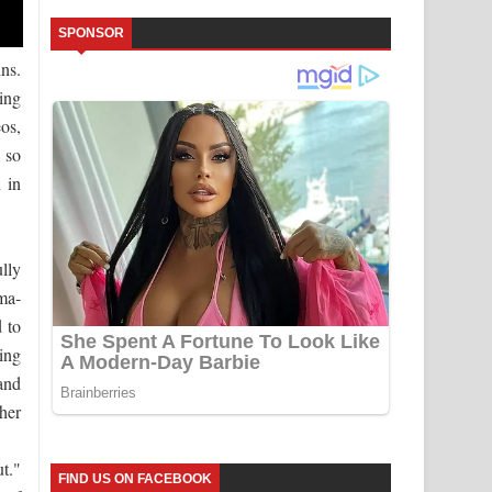
SPONSOR
ns.
ing
eos,
 so
 in
lly
ma-
 to
ing
 and
her
t."
FIND US ON FACEBOOK