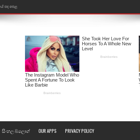
 පද පෙළ
ළ
රේ ගීතයේ පද පෙළ
ෙළ
ළ
තයේ පද පෙළ
l world cup song lyrics
 පද පෙළ
පෙළ
සිංහල බ්ලොග්
OUR APPS
PRIVACY POLICY
්දා ගීතයේ පද පෙළ