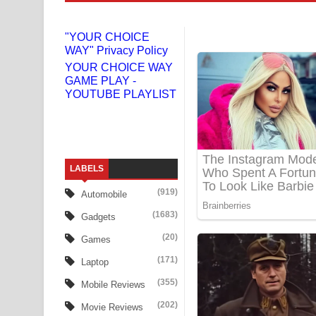
Numba Dun Aadare Song Lyrics - නුඹ දුන් ආදරේ ග
"YOUR CHOICE
WAY" Privacy Policy
Liyamuda Dan Anagathe Song Lyrics - ලියමුද දැන
YOUR CHOICE WAY
GAME PLAY -
Doni Song Lyrics - දෝණි ගීතයේ පද පෙළ
YOUTUBE PLAYLIST
Benthara Palame Song Lyrics - බෙන්තර පාලමේ ගී
Sanda Babalena Song Lyrics - සඳ බැබලෙන ගීතයේ
LABELS
Adare Wadi Nisa Song Lyrics - ආදරේ වැඩි නිසා ගී
(919)
Automobile
UNUHUMA Song Lyrics - උණුහුම ගීතයේ පද පෙළ
(1683)
Gadgets
Katakara Song Lyrics - කටකාර ගීතයේ පද පෙළ
(20)
Games
(171)
Laptop
Tharu Yaye Dilena Song Lyrics - තරු යායේ දිලෙනා
(355)
Mobile Reviews
Ow Man Sosa Song Lyrics - ඔව් මං සෝසා ගීතයේ ප
(202)
Movie Reviews