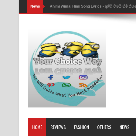
News
Mathaka Parana Song Lyrics - මතක පාරනා ගීතයේ
Nimnadhen Song Lyrics - නිම්නාදෙන් ගීතයේ පද පෙ
Obamai Mage Adare Song Lyrics - ඔබමයි මගේ ආද
Pansal Gihin Song Lyrics - පන්සල් ගිහිං ගීතයේ පද ප
Ankeliya Song Lyrics - අංකෙළිය ගීතයේ පද පෙළ
DEAR GOD Song Lyrics - ඩියර් ගෝඩ් ගීතයේ පද පෙ
MANAMALA KATHA Song Lyrics - මනමාල කතා ගී
Dai Dai Lyrics - Shakira, Burna Boy | 2026 footbal
Lassana Amma Song Lyrics - ලස්සන අම්මා ගීතයේ
Gemak Deela Song Lyrics - ගේමක් දීලා ගීතයේ පද 
HOME
REVIEWS
FASHION
OTHERS
NEWS
Niwuna Numba Hinda Song Lyrics - නිවුනා නුඹ හින