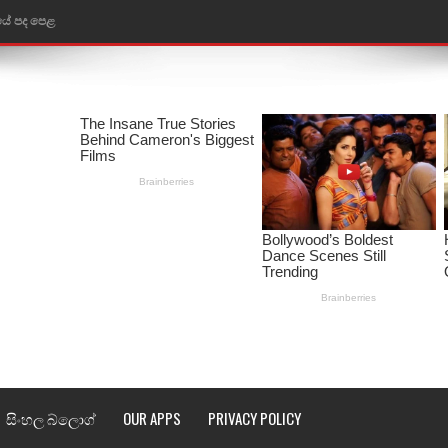
තයේ පද පෙළ
 පද පෙළ
ළ
රේ ගීතයේ පද පෙළ
ෙළ
ළ
තයේ පද පෙළ
l world cup song lyrics
 පද පෙළ
සිංහල බ්ලොග්
OUR APPS
PRIVACY POLICY
පෙළ