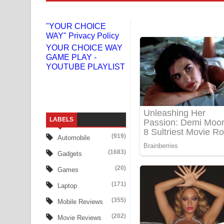
Niwuna Numba Hinda Song Lyrics - නිවුනා නුඹ හින
"YOUR CHOICE
WAY" Privacy Policy
Numba Dun Aadare Song Lyrics - නුඹ දුන් ආදරේ ග
YOUR CHOICE WAY
GAME PLAY -
Liyamuda Dan Anagathe Song Lyrics - ලියමුද දැන
YOUTUBE PLAYLIST
Doni Song Lyrics - දෝණි ගීතයේ පද පෙළ
Benthara Palame Song Lyrics - බෙන්තර පාලමේ ගී
LABELS
Sanda Babalena Song Lyrics - සඳ බැබලෙන ගීතයේ
(919)
Automobile
Adare Wadi Nisa Song Lyrics - ආදරේ වැඩි නිසා ගී
(1683)
Gadgets
UNUHUMA Song Lyrics - උණුහුම ගීතයේ පද පෙළ
(20)
Games
(171)
Laptop
Katakara Song Lyrics - කටකාර ගීතයේ පද පෙළ
(355)
Mobile Reviews
Tharu Yaye Dilena Song Lyrics - තරු යායේ දිලෙනා
(202)
Movie Reviews