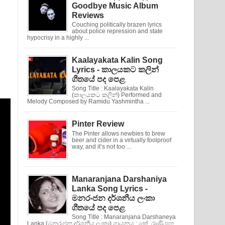
Goodbye Music Album
Reviews
Couching politically brazen lyrics
about police repression and state
hypocrisy in a highly ...
Kaalayakata Kalin Song
Lyrics - කාලයකට කලින්
ගීතයේ පද පෙළ
Song Title : Kaalayakata Kalin
(කාලයකට කලින්) Performed and
Melody Composed by Ramidu Yashmintha ...
Pinter Review
The Pinter allows newbies to brew
beer and cider in a virtually foolproof
way, and it’s not too ...
Manaranjana Darshaniya
Lanka Song Lyrics -
මනරංජන දර්ශනීය ලංකා
ගීතයේ පද පෙළ
Song Title : Manaranjana Darshaneya
Lanka (මනරංජන දර්ශනීය ලංකා) ගායනය : කේ. රාණි සහ