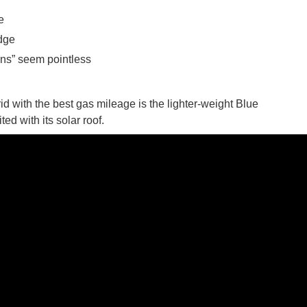
e
dge
ons” seem pointless
 ගීතයේ පද පෙළ
d with the best gas mileage is the lighter-weight Blue
ted with its solar roof.
යේ පද පෙළ