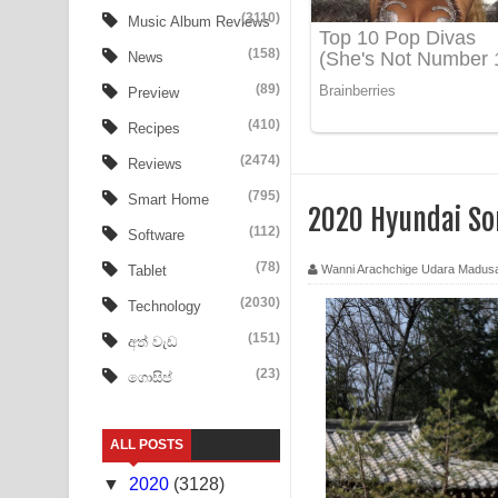
Ow Man Sosa Song Lyrics - ඔව් මං සෝසා ගීතයේ ප
(3110)
Music Album Reviews
(158)
Heavy Weight Song Lyrics
News
(89)
Preview
Aye Lanweela Song Lyrics - ආයේ ලංවීලා ගීතයේ පද
(410)
Recipes
Ala purannata Song Lyrics - ආල පුරන්නට ගීතයේ ප
(2474)
Reviews
FEVER DREAM Lyrics - Alex Warren
(795)
Smart Home
2020 Hyundai So
(112)
Software
BTS : Hooligan Lyrics
(78)
Wanni Arachchige Udara Madus
Tablet
Apa Hamuwee Song Lyrics - අප හමුවී ගීතයේ පද ප
(2030)
Technology
PATHINIYE Song Lyrics - පතිනියනේ ගීතයේ පද පෙළ
(151)
අත් වැඩ
(23)
ගොසිප්
Sorry Sir Song Lyrics - සොරි සර් ගීතයේ පද පෙළ
Mathaka Aluthin Liyanna Song Lyrics - මතක අලුති
ALL POSTS
Sandak Awith Song Lyrics - සඳක් ඇවිත් ගීතයේ පද 
▼
2020
(3128)