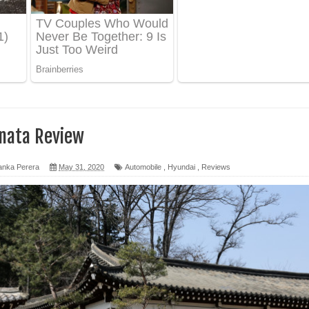
ද පෙළ
 පෙළ
ද පෙළ
nata Review
anka Perera
May 31, 2020
Automobile
,
Hyundai
,
Reviews
ෙළ
න් ලියන්න ගීතයේ පද පෙළ
පෙළ