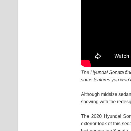
The Hyundai Sonata finds
some features you won’t 
Although midsize sedans
showing with the redesig
The 2020 Hyundai Sona
exterior look of this sed
last-generation Sonata.