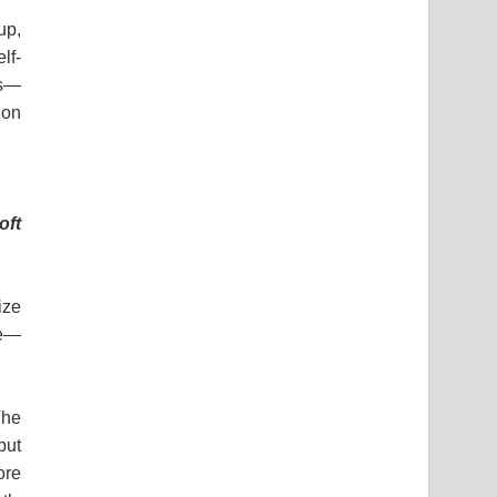
up,
lf-
es—
 on
oft
ize
ve—
The
but
ore