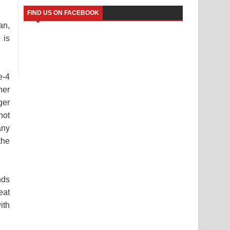
FIND US ON FACEBOOK
an,
 is
e-4
her
ger
not
any
the
nds
eat
ith