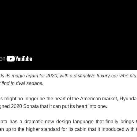
 its magic again for 2020, with a distinctive luxury-car vibe plu
find in rival sedans.
 might no longer be the heart of the American market, Hyundai
ned 2020 Sonata that it can put its heart into one.
ta has a dramatic new design language that finally brings 
an up to the higher standard for its cabin that it introduced with 