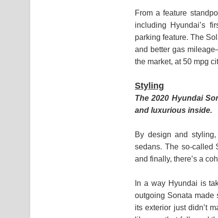
From a feature standpoi
including Hyundai’s f
parking feature. The So
and better gas mileage—
the market, at 50 mpg ci
Styling
The 2020 Hyundai Sona
and luxurious inside.
By design and styling,
sedans. The so-called
and finally, there’s a co
In a way Hyundai is tak
outgoing Sonata made s
its exterior just didn’