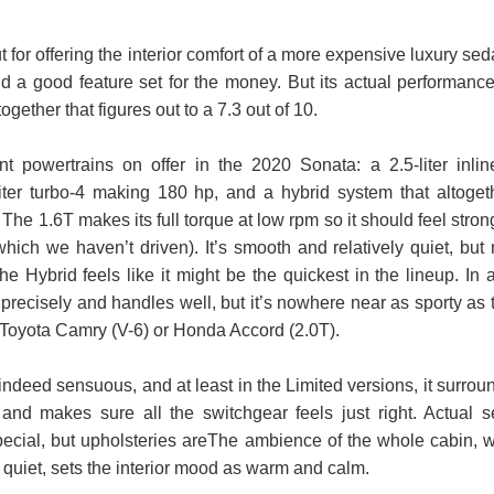
 for offering the interior comfort of a more expensive luxury sed
nd a good feature set for the money. But its actual performance
ogether that figures out to a 7.3 out of 10.
nt powertrains on offer in the 2020 Sonata: a 2.5-liter inlin
iter turbo-4 making 180 hp, and a hybrid system that altoget
e 1.6T makes its full torque at low rpm so it should feel stron
hich we haven’t driven). It’s smooth and relatively quiet, but 
he Hybrid feels like it might be the quickest in the lineup. In 
precisely and handles well, but it’s nowhere near as sporty as 
e Toyota Camry (V-6) or Honda Accord (2.0T).
 indeed sensuous, and at least in the Limited versions, it surrou
 and makes sure all the switchgear feels just right. Actual s
special, but upholsteries areThe ambience of the whole cabin, w
uiet, sets the interior mood as warm and calm.