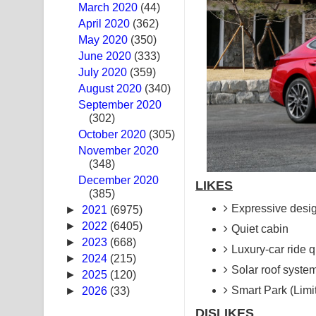
March 2020
(44)
Swetha Sande Song Lyrics - ශ්වේත සඳේ ගීතයේ පද
April 2020
(362)
May 2020
(350)
Ma Igili Giya Lyrics - මා ඉගිලී ගියා ගීතයේ පද පෙළ
June 2020
(333)
July 2020
(359)
Ras Balan Song Lyrics - රැස් බලන් ගීතයේ පද පෙළ
August 2020
(340)
September 2020
Hoda sihiyen Song Lyrics - හොද සිහියෙන් ගීතයේ ප
(302)
October 2020
Awanken Song Lyrics - අවංකෙන් ගීතයේ පද පෙළ
(305)
November 2020
(348)
Pa Sina Song Lyrics - පෑ සිනා ගීතයේ පද පෙළ
December 2020
LIKES
(385)
Pemwanthiye Song Lyrics - පෙම්වන්තියේ ගීතයේ ප
Expressive desi
►
2021
(6975)
Manobhawa Song Lyrics - මනෝභව ගීතයේ පද පෙළ
►
2022
(6405)
Quiet cabin
►
2023
(668)
Luxury-car ride q
Akahe Indala Song Lyrics - ආකාහේ ඉඳලා ගීතයේ ප
►
2024
(215)
Solar roof system
►
2025
(120)
Raawaya Song Lyrics - රාවය ගීතයේ පද පෙළ
Smart Park (Limi
►
2026
(33)
Saddeta Denna Song Lyrics - සද්දෙට දෙන්න ගීතයේ
DISLIKES