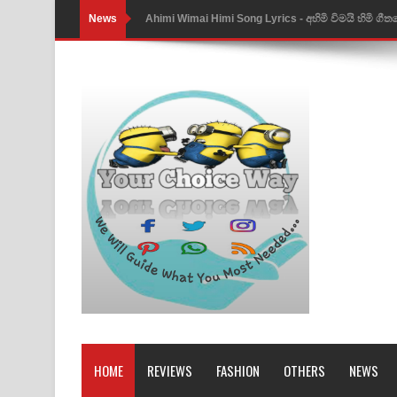
News
Ahimi Wimai Himi Song Lyrics - අහිමි විමයි හිමි ගී
Mathaka Parana Song Lyrics - මතක පාරනා ගීතයේ
Nimnadhen Song Lyrics - නිම්නාදෙන් ගීතයේ පද පෙ
Obamai Mage Adare Song Lyrics - ඔබමයි මගේ ආද
Pansal Gihin Song Lyrics - පන්සල් ගිහිං ගීතයේ පද ප
Ankeliya Song Lyrics - අංකෙළිය ගීතයේ පද පෙළ
DEAR GOD Song Lyrics - ඩියර් ගෝඩ් ගීතයේ පද පෙ
MANAMALA KATHA Song Lyrics - මනමාල කතා ගී
Dai Dai Lyrics - Shakira, Burna Boy | 2026 footbal
Lassana Amma Song Lyrics - ලස්සන අම්මා ගීතයේ
HOME
REVIEWS
FASHION
OTHERS
NEWS
Gemak Deela Song Lyrics - ගේමක් දීලා ගීතයේ පද 