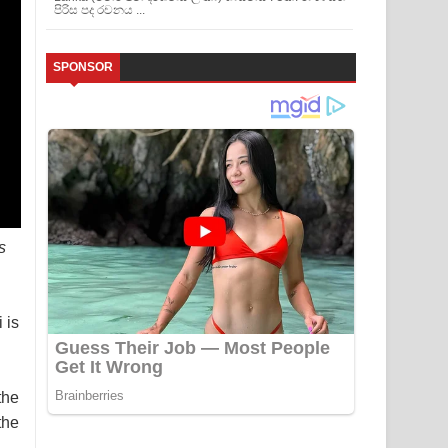
පිරිස පද රචනය ...
SPONSOR
s
 is
the
the