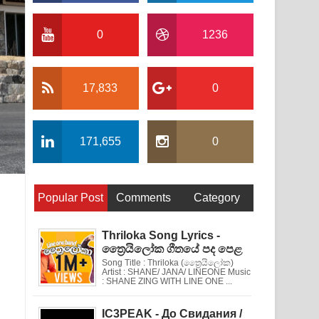
0
1236
17,833
0
171,655
0
Popular Post
Comments
Category
Thriloka Song Lyrics -
ත්‍රෛයිලෝක ගීතයේ පද පෙළ
Song Title : Thriloka (ත්‍රෛයිලෝක)
Artist : SHANE/ JANA/ LINEONE Music
: SHANE ZING WITH LINE ONE ...
IC3PEAK - До Свидания /