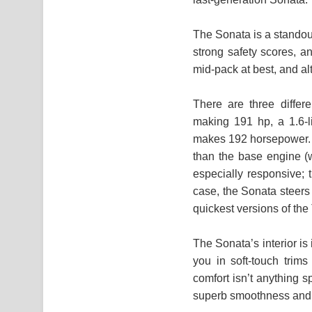
The Sonata is a standout
strong safety scores, a
mid-pack at best, and alt
There are three differe
making 191 hp, a 1.6-l
makes 192 horsepower. Th
than the base engine (w
especially responsive; t
case, the Sonata steers 
quickest versions of th
The Sonata’s interior is
you in soft-touch trims
comfort isn’t anything 
superb smoothness and q