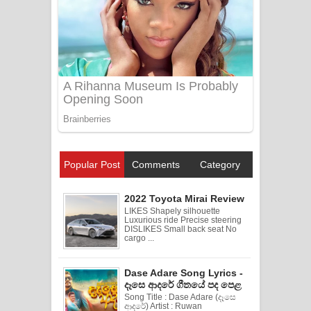
Popular Post
Comments
Category
2022 Toyota Mirai Review
LIKES Shapely silhouette
Luxurious ride Precise steering
DISLIKES Small back seat No
cargo ...
Dase Adare Song Lyrics -
දෑසෙ ආදරේ ගීතයේ පද පෙළ
Song Title : Dase Adare (දෑසෙ
ආදරේ) Artist : Ruwan