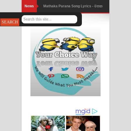
News
Mathaka Parana Song Lyrics - මතක
පාරනා ගීතයේ පද පෙළ
Nimnadhen Song Lyrics - නිම්නාදෙන්
ගීතයේ පද පෙළ
Obamai Mage Adare Song Lyrics -
ඔබමයි මගේ ආදරේ ගීතයේ පද පෙළ
Pansal Gihin Song Lyrics - පන්සල් ගිහිං
ගීතයේ පද පෙළ
Ankeliya Song Lyrics - අංකෙළිය ගීතයේ
පද පෙළ
DEAR GOD Song Lyrics - ඩියර් ගෝඩ්