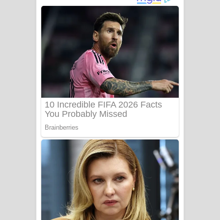
නිවුනා නුඹ හින්දා ගීතයේ පද පෙළ
Numba Dun Aadare Song Lyrics - නුඹ
දුන් ආදරේ ගීතයේ පද පෙළ
Liyamuda Dan Anagathe Song Lyrics
- ලියමුද දැන් අනාගතේ ගීතයේ පද පෙළ
Doni Song Lyrics - දෝණි ගීතයේ පද
පෙළ
Benthara Palame Song Lyrics -
බෙන්තර පාලමේ ගීතයේ පද පෙළ
Sanda Babalena Song Lyrics - සඳ
බැබලෙන ගීතයේ පද පෙළ