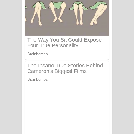
Aye Lanweela Song Lyrics - ආයේ
ලංවීලා ගීතයේ පද පෙළ
Ala purannata Song Lyrics - ආල
පුරන්නට ගීතයේ පද පෙළ
FEVER DREAM Lyrics - Alex Warren
BTS : Hooligan Lyrics
Apa Hamuwee Song Lyrics - අප හමුවී
ගීතයේ පද පෙළ
PATHINIYE Song Lyrics - පතිනියනේ
ගීතයේ පද පෙළ