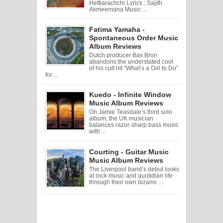
Hettiarachchi Lyrics : Sajith
Akmeemana Music ...
Fatima Yamaha -
Spontaneous Order Music
Album Reviews
Dutch producer Bas Bron
abandons the understated cool
of his cult hit “What’s a Girl to Do”
for ...
Kuedo - Infinite Window
Music Album Reviews
On Jamie Teasdale’s third solo
album, the UK musician
balances razor-sharp bass music
with ...
Courting - Guitar Music
Music Album Reviews
The Liverpool band’s debut looks
at rock music and quotidian life
through their own bizarre ...