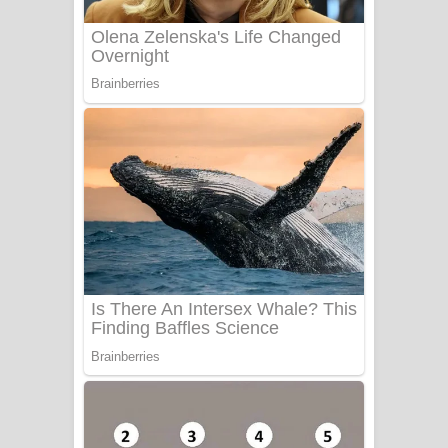
Adare Wadi Nisa Song Lyrics - ආදරේ
වැඩි නිසා ගීතයේ පද පෙළ
UNUHUMA Song Lyrics - උණුහුම
ගීතයේ පද පෙළ
Katakara Song Lyrics - කටකාර ගීතයේ
පද පෙළ
Tharu Yaye Dilena Song Lyrics - තරු
යායේ දිලෙනා ගීතයේ පද පෙළ
Ow Man Sosa Song Lyrics - ඔව් මං
සෝසා ගීතයේ පද පෙළ
Heavy Weight Song Lyrics