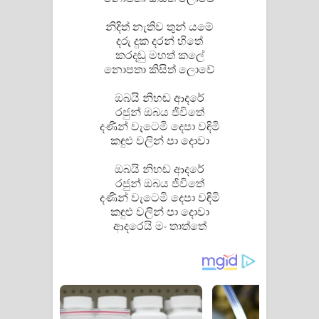
විමයි හිමි ගීතයේ පද පෙළ
නිදිත්‌ නැතිව තුන්‌ යමේ
දරු දුක දරන්‌ හිතේ
කරදඬු මහත්‌ කලේ
නොපතා කිසිත්‌ ලොවේ
ඔබයි නිහඬ ආදරේ
රජුන්‌ ඔබය ජිවිතේ
දණින්‌ වැටෙමි දෙපා වඳිමි
කඳුළු වලින්‌ පා දොවා
ඔබයි නිහඬ ආදරේ
රජුන්‌ ඔබය ජිවිතේ
දණින්‌ වැටෙමි දෙපා වඳිමි
කඳුළු වලින්‌ පා දොවා
ආදරෙයි මං තාත්තේ