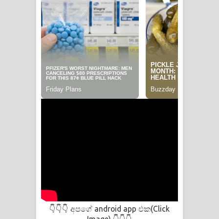
අපගේ android app එක(Click
👇👇👇
Image)