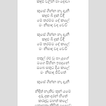
කඳුළු වලින්‌ පා දොවා
Sandata Duka Hithila Song Lyrics -
කුසේ ගින්න නෑ දැනී
සඳට දුක හිතිලා ගීතයේ පද පෙළ
කදුළු බි දුක්‌ විඳී
මේ තරම්ම දේ කලේ
Sihina Song Lyrics - සිහින ගීතයේ පද
මං නිසාද වද වෙවී
පෙළ
කුසේ ගින්න නෑ දැනී
කදුළු බි දුක්‌ විඳී
Father Song Lyrics - ෆාදර් ගීතයේ පද
මේ තරම්ම දේ කලේ
මං නිසාද වද වෙවී
පෙළ
පතුල්‌ රළු වු පා යුගේ
Dannawada Mawa Song Lyrics -
මගෙ සිහින ඉපදුනේ
ඔබෙ සතුට දිය කලේ
දන්නවාද මාව ගීතයේ පද පෙළ
මං නිසාද ජිවිතේ
NEENA Song Lyrics - නීනා ගීතයේ පද
කුසේ ගින්න නෑ දැනී
නිදිත්‌ නැතිව තුන්‌ යමේ
පෙළ
දරු දුක දරන්‌ හිතේ
කරදඬු මහත්‌ කලේ
Ahimi Wimai Himi Song Lyrics - අහිමි
නොපතා කිසිත්‌ ලොවේ