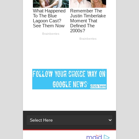
ගීතයේ පද පෙළ
MANAMALA KATHA Song Lyrics -
මනමාල කතා ගීතයේ පද පෙළ
Dai Dai Lyrics - Shakira, Burna Boy |
2026 football world cup song lyrics
Lassana Amma Song Lyrics - ලස්සන
අම්මා ගීතයේ පද පෙළ
Gemak Deela Song Lyrics - ගේමක් දීලා
ගීතයේ පද පෙළ
Niwuna Numba Hinda Song Lyrics -