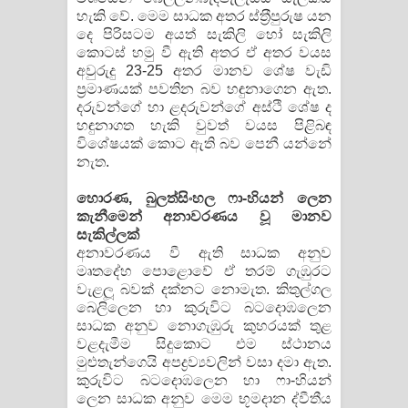
හැකි වේ. මෙම සාධක අතර ස්ත‍්‍රීපුරුෂ යන
දෙ පිරිසටම අයත් සැකිලි හෝ සැකිලි
කොටස් හමු වී ඇති අතර ඒ අතර වයස
අවුරුදු 23-25 අතර මානව ශේෂ වැඩි
ප‍්‍රමාණයක් පවතින බව හඳුනාගෙන ඇත.
දරුවන්ගේ හා ළදරුවන්ගේ අස්ථි ශේෂ ද
හඳුනාගත හැකි වුවත් වයස පිළිබඳ
විශේෂයක් කොට ඇති බව පෙනී යන්නේ
නැත.
හොරණ, බුලත්සිංහල ෆා-හියන් ‌ලෙන
කැනීමෙන් අනාවරණය වූ මානව
සැකිල්ලක්
අනාවරණය වී ඇති සාධක අනුව
මෘතදේහ පොළොවේ ඒ තරම් ගැඹුරට
වැළලූ බවක් දක්නට නොමැත. කිතුල්ගල
බෙලිලෙන හා කුරුවිට බටදොඹලෙන
සාධක අනුව නොගැඹුරු කුහරයක් තුළ
වළදැමීම සිදුකොට එම ස්ථානය
මුළුතැන්ගෙයි අපද්‍රව්‍යවලින් වසා දමා ඇත.
කුරුවිට බටදොඹලෙන හා ෆා-හියන්
ලෙන සාධක අනුව මෙම භූමදාන ද්වීතීය