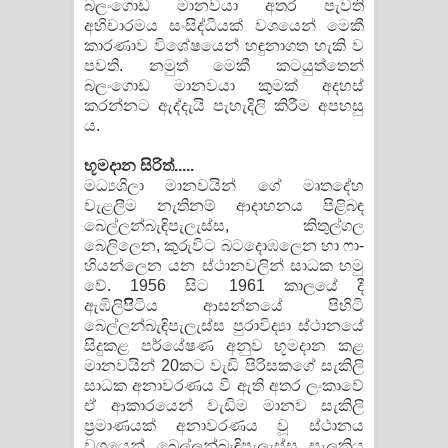
බලංගොඩ මානවයා අතර පැවති
අභිචාරමය සංසිද්ධියක් වශයෙන් මෙකී
කාරණාව විශේෂයෙන් හඳුනාගත හැකි ව
පවති. නමුත් මෙකී කටයුත්තෙන්
බලංගොඩ මානවයා කුමක් අදහස්
කරන්නට ඇද්දැයි පැහැදිලි කිරීම අපහසු
ය.
භූමදාන සිරිත්.....
මධ්‍යශිලා මානවයින් ගේ මෘතදේහ
වැළලීම නැතිනම් ආදාහනය පිළිබඳ
බෙල්ලන්බැඳිපැලැස්ස, කිතුල්ගල
බෙලිලෙන, කුරුවිට බටදොඹලෙන හා ෆා-
හියන්ලෙන යන ස්ථානවලින් සාධක හමු
වේ. 1956 සිට 1961 කාලයේ දී
ඇඹිලිපිිිිටිය ආසන්නයේ පිහිටි
බෙල්ලන්බැඳිපැලැස්ස පුරාවිද්‍යා ස්ථානයේ
සිදුකළ පර්යේෂණ අනුව භූමදාන කළ
මානවයින් 20කට වැඩි පිරිසකගේ සැකිලි
සාධක අනාවරණය වී ඇති අතර ලංකාවේ
ඒ ආකාරයෙන් වැඩිම මානව සැකිලි
ප‍්‍රමාණයක් අනාවරණය වූ ස්ථානය
වශයෙන් බෙල්ලන්බැඳිපැලැස්ස සැලකිය