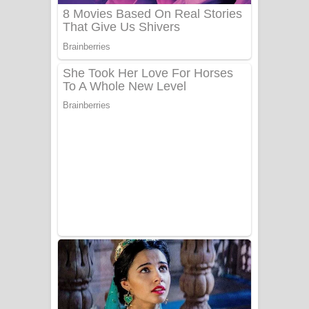
Sanda Babalena Song Lyrics - සඳ
බැබලෙන ගීතයේ පද පෙළ
Adare Wadi Nisa Song Lyrics - ආදරේ
වැඩි නිසා ගීතයේ පද පෙළ
UNUHUMA Song Lyrics - උණුහුම
ගීතයේ පද පෙළ
Katakara Song Lyrics - කටකාර ගීතයේ
පද පෙළ
Tharu Yaye Dilena Song Lyrics - තරු
යායේ දිලෙනා ගීතයේ පද පෙළ
Ow Man Sosa Song Lyrics - ඔව් මං