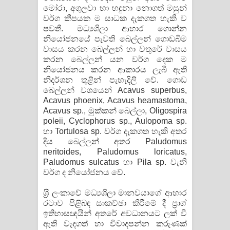
මෝරා, අගුලවා හා හඳුනා නොගත් මසුන්
වර්ග කීපයක ම සාධක දැකගත හැකි ව
පවතී. මධ්‍යශිලා ආහාර ගොන්න
නියෝජනයේ පැවති බෙල්ලන් ගොඩබිම
වාසය කරන බෙල්ලන් හා වතුරේ වාසය
කරන බෙල්ලන් යන වර්ග දෙක ම
නියෝජනය කරන ආකාරය ලැබී ඇති
නිදර්ශන තුළින් පැහැදිලි වේ. ගොඩ
බෙල්ලන් වශයෙන් Acavus superbus,
Acavus phoenix, Acavus heamastoma,
Acavus sp., මුක්කන් බෙල්ලා, Oligospira
poleii, Cyclophorus sp., Aulopoma sp.
හා Tortulosa sp. වර්ග දැකගත හැකි අතර
දිය බෙල්ලන් අතර Paludomus
neritoides, Paludomus loricatus,
Paludomus sulcatus හා Pila sp. වැනි
වර්ග ද නියෝජනය වේ.
ශ‍්‍රී ලංකාවේ මධ්‍යශිලා මානවයාගේ ආහාර
රටාව පිළිබඳ සාකච්ඡා කිරීමේ දී ප‍්‍රාග්
ඉතිහාසඥයින් අතරේ අවධානයට ලක් වී
ඇති වැදගත් හා විවාදපන්න කරුණක්