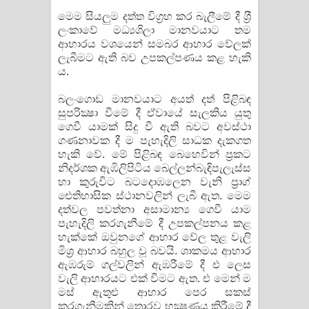
මෙම සියලුම දත්ත විග‍්‍රහ කර බැලීමේ දී ශ‍්‍රී
ලංකාවේ මධ්‍යශිලා මානවයාට තම
ආහාරය වශයෙන් සමබර ආහාර වේලක්
ලැබීමට ඇති බව උපකල්පණය කළ හැකි
ය.
බලංගොඩ මානවයාට අයත් දත් පිළිබඳ
සුපරික්‍ෂා වීමේ දී ඒවායේ සැලකිය යුතු
ගෙවී යාමක් සිදු වී ඇති බවට අවස්ථා
ගණනාවක දී ම පැහැදිලි සාධක දැකගත
හැකි වේ. මේ පිළිබඳ බෙහෙවින් ප‍්‍රකට
නිදර්ශක ඇඹිලිපිටිය බෙල්ලන්බැඳිපැලැස්ස
හා කුරුවිට බටදොඹලෙන වැනි ප‍්‍රාග්
ඓතිහාසික ස්ථානවලින් ලැබී ඇත. මෙම
දත්වල පවත්නා අසාමාන්‍ය ගෙවී යාම
පැහැදිලි කරගැනීමේ දී උපකල්පනය කළ
හැක්කේ ඔවුනගේ ආහාර වේල තුළ වැලි
මිශ‍්‍ර ආහාර බහුල වූ බවයි. ශාකමය ආහාර
ඇඹරුම් ගල්වලින් ඇඹරීමේ දී එ ලෙස
වැලි ආහාරයට එක් වීමට ඇත. එ මෙන් ම
මස් ඇතුළු ආහාර පෙර සකස්
කරගැනීමකින් තොරව භක්‍ෂණය කිරීමේ දී