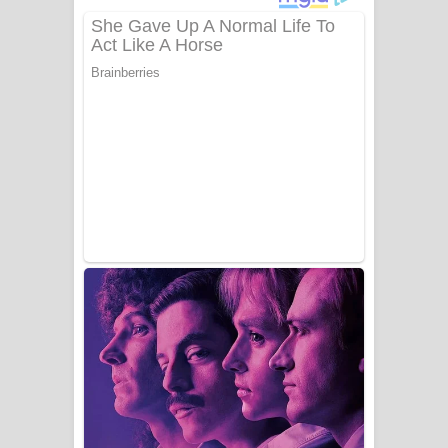
ගීතයේ පද පෙළ
Niwuna Numba Hinda Song Lyrics -
නිවුනා නුඹ හින්දා ගීතයේ පද පෙළ
Numba Dun Aadare Song Lyrics - නුඹ
දුන් ආදරේ ගීතයේ පද පෙළ
Liyamuda Dan Anagathe Song Lyrics
- ලියමුද දැන් අනාගතේ ගීතයේ පද පෙළ
Doni Song Lyrics - දෝණි ගීතයේ පද
පෙළ
Benthara Palame Song Lyrics -
බෙන්තර පාලමේ ගීතයේ පද පෙළ