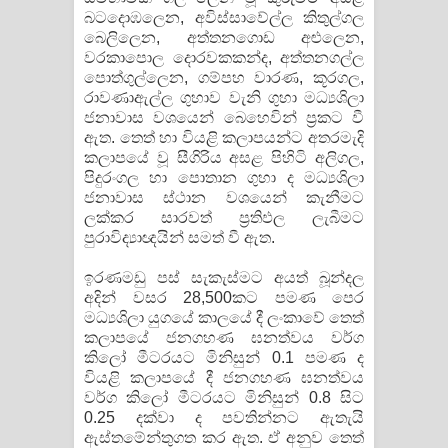
බටදොඹලෙන, අවිස්සාවේල්ල කිතුල්ගල
බෙලිලෙන, අත්තනගොඩ අළුලෙන,
වරකාපොල දොරවකකන්ද, අත්තනගල්ල
පොත්ගුල්ලෙන, ගම්පහ වාරණ, කූරගල,
රාවණාඇල්ල ගුහාව වැනි ගුහා මධ්‍යශිලා
ජනාවාස වශයෙන් බෙහෙවින් ප‍්‍රකට වී
ඇත. තෙත් හා වියළි කලාපයන්ට අතරමැදි
කලාපයේ වූ සීගිරිය අසළ පිහිටි අලිගල,
පිදුරංගල හා පොතාන ගුහා ද මධ්‍යශිලා
ජනාවාස ස්ථාන වශයෙන් කැනීමට
ලක්කර සාරවත් ප‍්‍රතිඵල ලැබීමට
පුරාවිද්‍යාඥයින් සමත් වී ඇත.
ඉරණමඩු පස් සැකැස්මට අයත් බූන්දල
අදින් වසර 28,500කට පමණ පෙර
මධ්‍යශිලා යුගයේ කාලයේ දී ලංකාවේ තෙත්
කලාපයේ ජනගහණ ඝනත්වය වර්ග
කිලෝ මීටරයට මිනිසුන් 0.1 පමණ ද
වියළි කලාපයේ දී ජනගහණ ඝනත්වය
වර්ග කිලෝ මීටරයට මිනිසුන් 0.8 සිට
0.25 දක්වා ද පවතින්නට ඇතැයි
ඇස්තමේන්තුගත කර ඇත. ඒ අනුව තෙත්