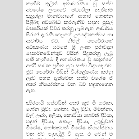
කැනීම් තුළින් අනාවරණය වූ සත්ව
අවශේෂ ලංකාවේ මධ්‍යශිලා නැතිනම්
ක්‍ෂූද්‍රශිලා මානවයාගේ ආහාර ගොන්න
පිළිබඳ අවබෝධ කරගැනීම සඳහා පුළුල්
වපසරියක් විවර කරනු ලැබ ඇත. ආචාර්ය
සිරාන් දැරණියගලගේ උපදේශකත්වය හා
ආචාර්ය එච්. නිමල් පෙරේරාගේ
අධීක්‍ෂණය යටතේ ශ‍්‍රී ලංකා පුරාවිද්‍යා
දෙපාර්තමේන්තුව විසින් සිදුකරනු ලැබූ
එකී කැනීමේ දී අනාවරණය වූ සතුන්ගේ
අස්ථි සාධක ප‍්‍රවීන පුරා සත්ව විද්‍යාඥ එච්.
ජූඞ් පෙරේරා විසින් විශ්ලේෂණය කරනු
ලදුව පහත දැක්වෙන සත්ව විශේෂ ඒ
අතර නියෝජනය වන බව හඳුනාගෙන
ඇත.
ක්‍ෂීරපායි සත්වයින් අතර කුළු මී හරකා,
ගෝන මුවා, ගෝනා, ඕලූ මුවා, මීමින්නා,
වල් ඌරා, අලියා, කොටියා හෙවත් දිවියා,
හඳුන් දිවියා, කොළ දිවියා, උගුඩුවන්
විශේෂ, හෝතබුවන් විශේෂ නියෝජනය
වන බව පැහැදිලි වී ඇත. එ මෙන් ම