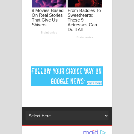
පද පෙළ
DEAR GOD Song Lyrics - ඩියර් ගෝඩ්
ගීතයේ පද පෙළ
MANAMALA KATHA Song Lyrics -
මනමාල කතා ගීතයේ පද පෙළ
Dai Dai Lyrics - Shakira, Burna Boy |
2026 football world cup song lyrics
Lassana Amma Song Lyrics - ලස්සන
අම්මා ගීතයේ පද පෙළ
Gemak Deela Song Lyrics - ගේමක් දීලා