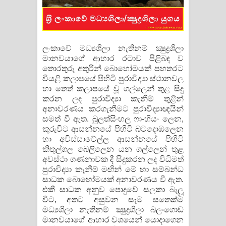
Manobhawa Song Lyrics - මනෝභව
ගීතයේ පද පෙළ
ලංකාවේ මධ්‍යශිලා නැතිනම් ක්‍ෂුද්‍රශිලා
මානවයාගේ ආහාර රටාව පිළිබඳ ව
Akahe Indala Song Lyrics - ආකාහේ
තොරතුරු අතුරින් බොහෝමයක් පහතරට
වියළි කලාපයේ පිහිටි පුරාවිද්‍යා ස්ථානවල
ඉඳලා ගීතයේ පද පෙළ
හා තෙත් කලාපයේ වූ ගල්ලෙන් තුළ සිදු
කරන ලද පුරාවිද්‍යා කැනීම් තුළින්
Raawaya Song Lyrics - රාවය ගීතයේ
අනාවරණය කරගැනීමට පුරාවිද්‍යාඥයින්
සමත් වී ඇත. බුලත්සිංහල ෆා-හියං ලෙන,
පද පෙළ
කුරුවිට ආසන්නයේ පිහිටි බටදොඹලෙන
හා අවිස්සාවේල්ල ආසන්නයේ පිහිටි
Saddeta Denna Song Lyrics - සද්දෙට
කිතුල්ගල බෙලිලෙන යන ගල්ලෙන් තුළ
අවස්ථා ගණනාවක දී සිදුකරන ලද විධිමත්
දෙන්න ගීතයේ පද පෙළ
පුරාවිද්‍යා කැනීම් මඟින් මේ හා සම්බන්ධ
සාධක බොහෝමයක් අනාවරණය වී ඇත.
Kaalaya Song Lyrics - කාලය ගීතයේ පද
එකී සාධක අනුව පොදුවේ සලකා බැලූ
විට, අතට අසුවන සෑම සතෙක්ම
පෙළ
මධ්‍යශිලා නැතිනම් ක්‍ෂුද්‍රශිලා බලංගොඩ
මානවයාගේ ආහාර වශයෙන් යොදාගෙන