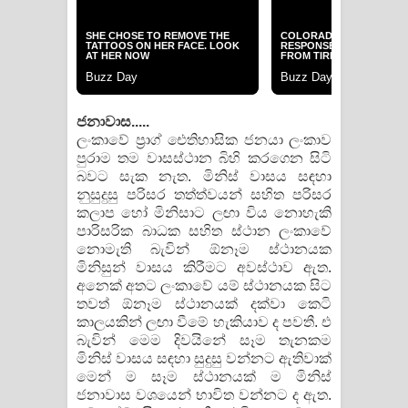
ජනාවාස.....
ලංකාවේ ප‍්‍රාග් ඓතිහාසික ජනයා ලංකාව
පුරාම තම වාසස්ථාන බිහි කරගෙන සිටි
බවට සැක නැත. මිනිස් වාසය සඳහා
නුසුදුසු පරිසර තත්ත්වයන් සහිත පරිසර
කලාප හෝ මිනිසාට ලඟා විය නොහැකි
පාරිසරික බාධක සහිත ස්ථාන ලංකාවේ
නොමැති බැවින් ඕනෑම ස්ථානයක
මිනිසුන් වාසය කිරීමට අවස්ථාව ඇත.
අනෙක් අතට ලංකාවේ යම් ස්ථානයක සිට
තවත් ඕනෑම ස්ථානයක් දක්වා කෙටි
කාලයකින් ලඟා වීමේ හැකියාව ද පවතී. එ
බැවින් මෙම දිවයිනේ සෑම තැනකම
මිනිස් වාසය සඳහා සුදුසු වන්නට ඇතිවාක්
මෙන් ම සෑම ස්ථානයක් ම මිනිස්
ජනාවාස වශයෙන් භාවිත වන්නට ද ඇත.