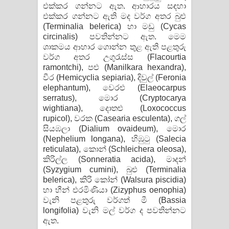
එක්කර ගන්නට ඇත. ආහාරය සඳහා
එක්කර ගන්නට ඇති මද වර්ග අතර බුළු
(Terminalia belerica) හා මඩු (Cycas
circinalis) පවතින්නට ඇත. මෙම
ශාකමය ආහාර ගොන්න තුළ ඇති පළතුරු
වර්ග අතර උගුරැස්ස (Flacourtia
ramontchi), පළු (Manilkara hexandra),
වීර (Hemicyclia sepiaria), දිවුල් (Feronia
elephantum), වෙරළු (Elaeocarpus
serratus), මොර (Cryptocarya
wightiana), දොතළු (Loxococcus
rupicol), වරක (Casearia esculenta), ගල්
සියඹලා (Dialium ovaideum), මොර
(Nephelium longana), හිඹුටු (Salecia
reticulata), කොන් (Schleichera oleosa),
කිරිල්ල (Sonneratia acida), මාදන්
(Syzygium cumini), බුළු (Terminalia
belerica), කිරි කෝන් (Walsura piscidia)
හා හීන් එරමිණියා (Zizyphus oenophia)
වැනි පළතුරු වර්ගත් මී (Bassia
longifolia) වැනි මල් වර්ග ද පවතින්නට
ඇත.