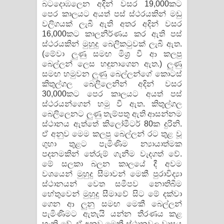
බටදොඹලෙන අදින් වසර 19,000කට
පෙර කාලයට අයත් පස් ස්ථරයකින් මඩු
වලිගයක් ලැබී ඇති අතර අදින් වසර
16,000කට කාලනීර්ණය කර ඇති පස්
ස්ථරයකින් මුහුදු බෙලිකටුවක් ලැබී ඇත.
(මේවා ලුණු සමඟ මිශ‍්‍ර වී ආ කලපු
බෙල්ලන් ලෙස හඳුනාගෙන ඇත.) ලුණු
සමඟ හමුවන ලුණු බෙල්ලන්ගේ කොටස්
කිතුල්ගල බෙලිලෙනින් අදින් වසර
30,000කට පෙර කාලයට අයත් පස්
ස්ථරයන්ගෙන් හමු වී ඇත. කිතුල්ගල
බෙලිලෙනට ලුණු තැම්පතු ඇති ආසන්නම
ස්ථානය ඇත්තේ කිලෝමීටර් 80ක දුරිනි.
ඒ අනුව මෙම කලපු බෙල්ලන් රට තුළ වූ
ගුහා තුළට පැමිණිම න්‍යායාත්මක
පදනමකින් තේරුම් ගැනීම වැදගත් වේ.
මේ සලකා බලන කාලයේ දී අවම
වශයෙන් මුහුදු සීමාවන් මෙකී පුරාවිද්‍යා
ස්ථානයන් වෙත සමීපව නොතිබීම
හේතුවෙන් මුහුදු සීමාවේ සිට මේ දක්වා
ගෙන ආ ලුනු සමඟ මෙකී බෙල්ලන්
පැමිණිමට ඇතැයි යන්න තීරණය කළ
හැකි වේ. ඒ අනුව මෙකී ස්ථානවල වාසය