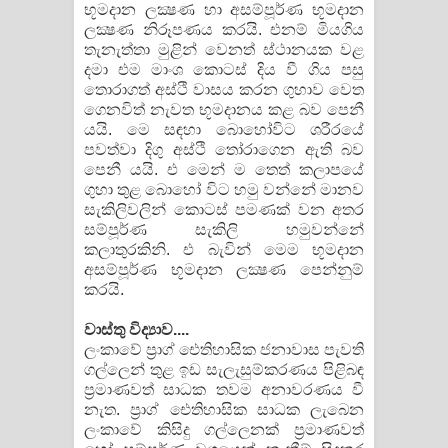
භූමදාන ලක්‍ෂණ හා අසම්පූර්ණ භූමදාන
ලක්‍ෂණ නිරූපණය කරයි. එනම් මියගිය
තැනැත්තා මුළින් වෙනත් ස්ථානයක වළ
දමා එම මාංශ කොටස් දිය වී ගිය පසු
තොරාගත් අස්ථි වාසය කරන ගුහාව වෙත
ගෙනවිත් නැවත භූමදානය කළ බව පෙනී
යයි. මෙ සඳහා බොහෝවිට ශරීරයේ
පවත්වා දිගු අස්ථි තෝරාගෙන ඇති බව
පෙනී යයි. එ මෙන් ම තෙත් කලාපයේ
ගුහා තුළ බොහෝ විට හමු වන්නේ මානව
සැකිලිවලින් කොටස් පමණක් වන අතර
සම්පූර්ණ සැකිලි හමුවන්නේ
කලාතුරකිනි. එ බැවින් මෙම භූමදාන
අසම්පූර්ණ භූමදාන ලක්‍ෂණ පෙන්නුම්
කරයි.
වාස්තු විද්‍යාව....
ලංකාවේ ප‍්‍රාග් ඓතිහාසික ජනාවාස පැවති
ගල්ලෙන් තුළ ඉඩ සැලැසුම්කරණය පිළිබඳ
ප‍්‍රමාණවත් සාධක තවම අනාවරණය වී
නැත. ප‍්‍රාග් ඓතිහාසික සාධක ලැබෙන
ලංකාවේ කිසිදු ගල්ලෙනක් ප‍්‍රමාණවත්