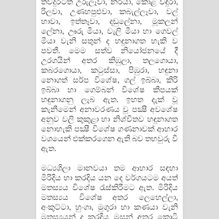
තවදුරටත් උරුලෑවා, නරියා, කොළ වඳුරා,
රිලවා, උණහපුළුවා, කබැල්ලෑවා, වල්
හාවා, ඉත්තෑවා, දඬුලේනා, මූකලන්
ලේනා, ඌරු මීයා, වැලි මීයා හා ගෙවල්
මීයා වැනි සතුන් ද හඳුනාගත හැකි ව
පවතී. මෙම සත්ව නියෝජනයේ දී
උරගයින් අතර කිඹුලා, තලගොයා,
කබරගොයා, කටුස්සා, පිඹුරා, හඳුනා
නොගත් සර්ප විශේෂ, ගල් ඉබ්බා, කිරි
ඉබ්බා හා ගෙම්බන් විශේෂ කීපයක්
හඳුනාගනු ලැබ ඇත. ඉහත දැක් වූ
කැනීමෙන් අනාවරණය වූ පක්‍ෂී අවශේෂ
අනුව වලි කුකුළා හා නිශ්චිතව හඳුනාගත
නොහැකි පක්‍ෂී විශේෂ ගණනාවක් ආහාර
වශයෙන් එක්කරගෙන ඇති බව තහවුරු වී
ඇත.
මධ්‍යශිලා මානවයා තම ආහාර සඳහා
මිරිදිය හා කරදිය යන දෙ වර්ගයටම අයත්
මතස්‍යය විශේෂ රැස්කිරීමට ඇත. මිරිදිය
මතස්‍යය විශේෂ අතර ලෙහෙල්ලා,
අංකුට්ටා, හුංගා, මුගුරා හා කණයා වැනි
මතස්‍යයන් ද කරදිය මසුන් අතර කොටි