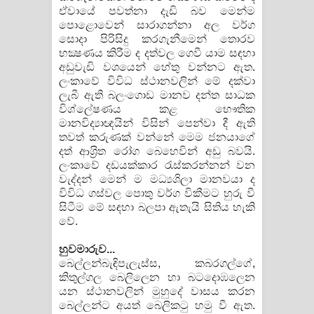
ඒවායේ පවත්නා දැඩි බව මෙන්ම
පොළොවෙන් සාරාගන්නා අල වර්ග
සොදා පිරිසිදු කරගැනීමෙන් තොරව
භක්‍ෂණය කිරීම ද දත්වල ගෙවී යාම සඳහා
අඩුවැඩි වශයෙන් හේතු වන්නට ඇත.
ලංකාවේ විවිධ ස්ථානවලින් මේ දක්වා
ලැබී ඇති බලංගොඩ මානව දන්ත සාධක
විශ්ලේෂණය කළ භෞතික
මානවිද්‍යාඥයින් විසින් පෙන්වා දී ඇති
තවත් කරුණක් වන්නේ මෙම ජනයාගේ
දත් ආශ‍්‍රිත රෝග බෙහෙවින් අඩු බවයි.
ලංකාවේ දඩයක්කාර රැස්කරන්නන් වන
වැද්දන් මෙන් ම මධ්‍යශිලා මානවයා ද
විවිධ ගස්වල පොතු වර්ග විකීමට හුරු වී
සිටීම මේ සඳහා බලපා ඇතැයි සිතිය හැකි
වේ.
හුවමාරුව...
බෙල්ලන්බැඳිපැලැස්ස, කබරගල්ගේ,
කිතුල්ගල බෙලිලෙන හා බටදොඹලෙන
යන ස්ථානවලින් මුහුදේ වාසය කරන
බෙල්ලන්ට අයත් බෙලිකටු හමු වී ඇත.