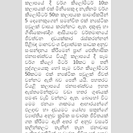
කලාපයේ දී වර්ග කිලෝමීටර් 10ක
කලාපයක් එක් මිනිසෙකු ද නැතිනම් වර්ග
කිලෝමීටර් 50ක කලාපයක සාමාජිකයින්
5 දෙනෙකුගෙන් සමන්විත එක් න්‍යස්ටික
පවුලක් වාසය කරන්නට ඇත. දකුණු හා
ගිණිකොණදිග ආසියාවේ වර්තමානයේ
ජීවත්වන දඩයක්කාර රැස්කරන්නන්
පිළිබඳ මානවවංශ විද්‍යාත්මක සාධක අනුව
සංසන්දනය කිරීමෙන් ප‍්‍රාග් ඓතිහාසික
ජනඝණත්වය වියළි කලාපයේ දී සෑම
වර්ග කිලෝ මීටර් 10කට ම තනි
පුද්ගලයෙකු හෝ සෑම වර්ග කිලෝමීටර්
50කටම එක් න්‍යෂ්ටික පවුලක් ජීවත්
වන්නට ඇති බව පෙනී යයි. පහතරට
වියළි කලාපයේ ජනඝණත්වය ඉහත
ඇස්තමේන්තුවට වඩා හතර ගුණයක්
පමණ වැඩි වන්නට ඇත. බොහෝ විට
මෙම ජනයා ශාකමය ආහාරයන්ගේ
ඵලදාව හා දඩයමට යෝග්‍ය සතුන්ගේ
ව්‍යාප්තිය අනුව ක‍්‍රමික සංචාරක ජීවිතයක්
ගත කිරීමට ඇති අතර ඒ අනුව වසරේ
කලින්කලට තැනින් තැන ජනාවාස