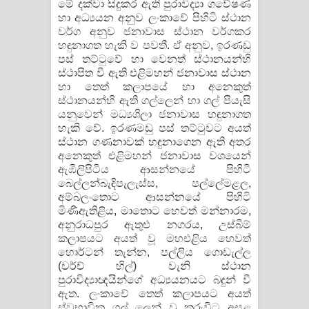
මේ දක්වා සිදුකර ඇති පුරාවිද්‍යා ගවේෂණ
හා අධ්‍යයන අනුව ලංකාවේ පිහිටි ස්ථාන
වර්ග අනුව ජනාවාස ස්ථාන වර්ගකර
හඳුනාගත හැකි ව පවතී. ඒ අනුව, ඉරණඩු
පස් තට්ටුවේ හා වෙනත් ස්ථානයන්හි
ස්ථාපිත වී ඇති එළිමහන් ජනාවාස ස්ථාන
හා තෙත් කලාපයේ හා අනෙකුත්
ස්ථානයන්හි ඇති ගල්ලෙන් හා ගල් පියැසි
යනුවෙන් මධ්‍යශිලා ජනාවාස හඳුනාගත
හැකි වේ. ඉරණමඩු පස් තට්ටුවට අයත්
ස්ථාන ගණනාවක් හඳුනාගෙන ඇති අතර
අනෙකුත් එළිමහන් ජනාවාස වශයෙන්
ඇඹිලිපිටිය ආසන්නයේ පිහිටි
බෙල්ලන්බැඳිපැලැස්ස, පල්ලේමළල,
අම්බලංතොට ආසන්නයේ පිහිටි
මිණීඇතිළිය, මාතොට හෙවත් මන්නාරම,
අනුරාධපුර ඇතුළු නගරය, උස්බිම්
කලාපයට අයත් වූ මහඑළිය හෙවත්
හොර්ටන් තැන්න, පල්ලිය ගොඩැල්ල
(චර්ච් හිල්) වැනි ස්ථාන
පුරාවිද්‍යාඥයින්ගේ අධ්‍යයනයට බඳුන් වී
ඇත. ලංකාවේ තෙත් කලාපයට අයත්
ස්වභාවික ගල් ලෙන් වූ කුරුවිට අසළ