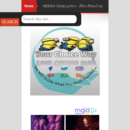
News
Ahimi Wimai Himi Song Lyrics - අහිමි
විමයි හිමි ගීතයේ පද පෙළ
Mathaka Parana Song Lyrics - මතක
පාරනා ගීතයේ පද පෙළ
Nimnadhen Song Lyrics - නිම්නාදෙන්
ගීතයේ පද පෙළ
Obamai Mage Adare Song Lyrics -
ඔබමයි මගේ ආදරේ ගීතයේ පද පෙළ
Pansal Gihin Song Lyrics - පන්සල් ගිහිං
ගීතයේ පද පෙළ
Ankeliya Song Lyrics - අංකෙළිය ගීතයේ