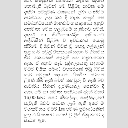
හෝ සම්පූර්ණ වශයෙන් කැනීම් සිදුකර
නොමැති බැවින් මේ පිළිබඳ සාධක මේ
දක්වා පරිපූර්ණ වශයෙන් ලබා ගැනීමට
අවස්ථාව උදා කර දී නැත. නමුත් මේ
සම්බන්ධයෙන් මානවවංශ සාදෘෂ්‍යය අනුව
අනුමාන වෙත එලැඹීමේ හැකියාව පවතී.
දකුණු හා ගිණිකොණදිග ආසියාවේ
ආදිවාසින් පිළිබඳ ව අවධානය යොමු
කිරීමේ දී ඔවුන් ජීවත් වූ පොදු ගල්ලෙන්
තුළ සෑම පවුල් ඒකකයක් සඳහා ම නියමිත
බිම් කොටසක් පැවැති බව හඳුනාගෙන
ඇත. ඒ අනුව සෑම පුද්ගලයෙකු සඳහාම
මීටර් 0.5ක පමණ වපසරියක් තිබූ බවත්
සෑම පවුලක් සඳහාම නියමිත වෙනම
ලිපක් තිබී ඇති බවත් තහවුරු වී ඇති බව
ආචාර්ය සිරාන් දැරණියගල පෙන්වා දී
ඇත. මේ හා සමාන තත්වයක් අදින් වසර
16,000කට පෙර කිතුල්ගල බෙලිලෙනේ
පැවැති බවට සාධක ලැබී ඇති අතර ම
විශ්කම්භය මීටර් 1ක පමණ ප‍්‍රමාණයකින්
යුතු එකිනෙකට වෙන් වූ ලිප් තිබූ බවට ද
සාධක ඇත.