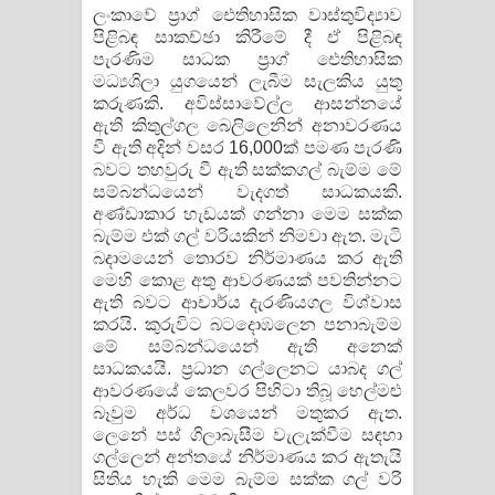
ලංකාවේ ප‍්‍රාග් ඓතිහාසික වාස්තුවිද්‍යාව
පිළිබඳ සාකච්ඡා කිරීමේ දී ඒ පිළිබඳ
පැරණිම සාධක ප‍්‍රාග් ඓතිහාසික
මධ්‍යශිලා යුගයෙන් ලැබීම සැලකිය යුතු
කරුණකි. අවිස්සාවේල්ල ආසන්නයේ
ඇති කිතුල්ගල බෙලිලෙනින් අනාවරණය
වී ඇති අදින් වසර 16,000ක් පමණ පැරණි
බවට තහවුරු වී ඇති සක්කගල් බැම්ම මේ
සම්බන්ධයෙන් වැදගත් සාධකයකි.
අණ්ඩාකාර හැඩයක් ගන්නා මෙම සක්ක
බැම්ම එක් ගල් වරියකින් නිමවා ඇත. මැටි
බදාමයෙන් තොරව නිර්මාණය කර ඇති
මෙහි කොළ අතු ආවරණයක් පවතින්නට
ඇති බවට ආචාර්ය දැරණියගල විශ්වාස
කරයි. කුරුවිට බටදොඹලෙන පනාබැම්ම
මේ සම්බන්ධයෙන් ඇති අනෙක්
සාධකයයි. ප‍්‍රධාන ගල්ලෙනට යාබද ගල්
ආවරණයේ කෙලවර පිහිටා තිබූ හෙල්මළු
බෑවුම අර්ධ වශයෙන් මතුකර ඇත.
ලෙනේ පස් ගිලාබැසීම වැලැක්වීම සඳහා
ගල්ලෙන් අන්තයේ නිර්මාණය කර ඇතැයි
සිතිය හැකි මෙම බැම්ම සක්ක ගල් වරි