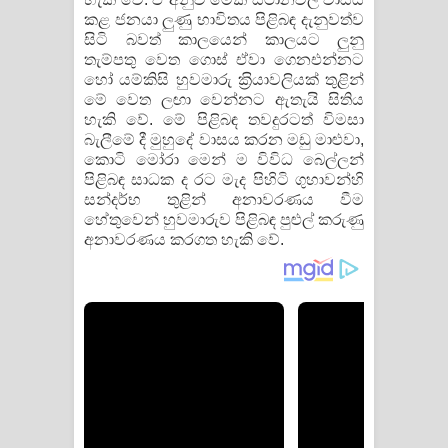
කළ ජනයා ලුණු භාවිතය පිළිබඳ දැනුවත්ව
සිටි බවත් කාලයෙන් කාලයට ලුනු
තැම්පතු වෙත ගොස් ඒවා ගෙනඑන්නට
හෝ යම්කිසි හුවමාරු ක‍්‍රියාවලියක් තුළින්
මේ වෙත ලඟා වෙන්නට ඇතැයි සිතිය
හැකි වේ. මේ පිළිබඳ තවදුරටත් විමසා
බැලීමේ දී මුහුදේ වාසය කරන මඩු මාළුවා,
කොටි මෝරා මෙන් ම විවිධ බෙල්ලන්
පිළිබඳ සාධක ද රට මැද පිහිටි ගුහාවන්හි
සන්දර්භ තුළින් අනාවරණය වීම
හේතුවෙන් හුවමාරුව පිළිබඳ පුළුල් කරුණු
අනාවරණය කරගත හැකි වේ.