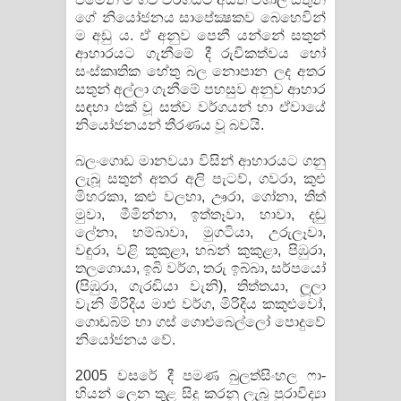
ගේ නියෝජනය සාපේක්‍ෂකව බෙහෙවින්
පෙළ
ම අඩු ය. ඒ අනුව පෙනී යන්නේ සතුන්
ආහාරයට ගැනීමේ දී රුචිකත්වය හෝ
සංස්කෘතික හේතු බල නොපාන ලද අතර
සතුන් අල්ලා ගැනීමේ පහසුව අනුව ආහාර
සඳහා එක් වූ සත්ව වර්ගයන් හා ඒවායේ
නියෝජනයන් තීරණය වූ බවයි.
බලංගොඩ මානවයා විසින් ආහාරයට ගනු
ලැබූ සතුන් අතර අලි පැටව්, ගවරා, කුළු
මිහරකා, කළු වලහා, ඌරා, ගෝනා, තිත්
මුවා, මීමින්නා, ඉත්තෑවා, හාවා, දඬු
ලේනා, හම්බාවා, මුගටියා, උරුලෑවා,
වඳුරා, වළි කුකුළා, හබන් කුකුළා, පිඹුරා,
තලගොයා, ඉබි වර්ග, තරු ඉබ්බා, සර්පයෝ
(පිඹුරා, ගැරඬියා වැනි), තිත්තයා, ලූලා
වැනි මිරිදිය මාළු වර්ග, මිරිදිය කකුළුවෝ,
ගොඩබ්ම් හා ගස් ගොළුබෙල්ලෝ පොදුවේ
නියෝජනය වේ.
2005 වසරේ දී පමණ බුලත්සිංහල ෆා-
හියන් ලෙන තුළ සිදු කරනු ලැබූ පුරාවිද්‍යා