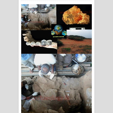
ගීතයේ පද පෙළ
Ras Balan Song Lyrics - රැස් බලන්
ගීතයේ පද පෙළ
Hoda sihiyen Song Lyrics - හොද
සිහියෙන් ගීතයේ පද පෙළ
Awanken Song Lyrics - අවංකෙන්
ගීතයේ පද පෙළ
Pa Sina Song Lyrics - පෑ සිනා ගීතයේ
පද පෙළ
Pemwanthiye Song Lyrics -
පෙම්වන්තියේ ගීතයේ පද පෙළ