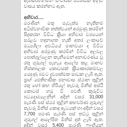
ඇතිකරගනිමින් සංචාරක ජීවිතයක් අනුව
වාසය කරන්නට ඇත.
අභිචාර.....
මරණින් මතු පැවැත්ම නැතිනම්
අධිස්වභාවික තත්ත්වයන් අරමුණු කරමින්
සිදුකරන විවිධ ක‍්‍රියා අභිචාර වශයෙන්
සරළව හඳුනාගත හැකි අතර ලංකාවේ
මධ්‍යශිලා අවධියේ මානවයා ද විවිධ
අභිචාර අරමුණු කරමින් විවිධ අලවල
‌පොත්ගුල්ලෙන කැනීමෙන් අනාවරණය වූ
රතු ගුරුගල් පැහැය ආලේප කළ මානව
හිස්කබලක ‌කොටසක් ක‍්‍රියාකාරකම්වල
යෙදුණු බවට ද්‍රව්‍යාත්මක සාධක ලැබී ඇත.
ප‍්‍රාග් ඓතිහාසික ජනාවාස ස්ථාන තුළින්
රතු හෝ කහ හිරියල් තැවරූ මිනිස් අස්ථි
කොටස් හමු වී පවතී. කුරුවිට
බටදොඹලෙනින් අදින් වසර 31,000
පැරණි පස් ස්ථර තුළින් කහවර්ණ ගුරුගල්
තැවරූ මිනිස් කොදු ඇටයක් හා අදින් වසර
7,700 පමණ පැරණි පස් තට්ටු තුළින්
ගුරුගල් ආලේපිත මිනිස් දත් ලැබී ඇත.
අදින් වසර 5,400 පැරණි ෆා-හියන්