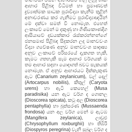
ආහාර පිළිබඳ විධිමත් හා ප‍්‍රමාණවත්
ද්‍රව්‍යාත්මක සාධක පුරාවිද්‍යා කැනීම් තුළින්
අනාවරණය කර ගැනීමට පුරාවිද්‍යාඥයින්
මේ දක්වා සමත් වී නොමැත. එහෙත්
ලංකාවේ මෙන් ම දකුණු හා ගිණිකොණදිග
ආසියාවේ දඩයක්කාර රැස්කරන්නන්ගේ
ජනසමාජ පිළිබඳ සිදුකරන ලද මානවවංශ
විද්‍යා ගවේෂණ අනුව මානවවංශ සාදෘෂ්‍ය
අනුව ලංකාවේ පරිසරයේ දැකගත හැකි,
කෑමට ගතහැකි සෑම ආහාර වර්ගයක් ම
තම ආහාර සඳහා යොදාගත් බවට සැකයක්
නොමැත. ඒ අනුව ආහාරයට දික්කැකුණ
ඇට (Canarium zeylanicum), වල් දෙල්
(Artocarpus nobilis), කිතුල් (Caryota
urens) හා ඇටි කෙහෙල් (Musa
paradisika) යන ඇට වර්ග ද ගොනල
(Dioscorea spicata), කටු අල (Dioscorea
pentaphylla) හා බුත්සරණ (Mussaenda
frondosa) යන අල වර්ග මෙන් ම ඇටඹ
(Mangifera zeylanica), ලාවුළු
(Chrysophyllum roxburghii) හා තිඹිරි
(Diospyros peregrina) වැනි සුබුලු වර්ග ද