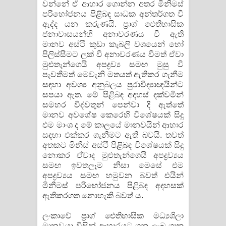
වන්නේ ඒ ආහාර ගොන්න අතර මිනිමස්
පරිභෝජනය පිළිබඳ සාධක අන්තර්ගත වී
ඇද්ද යන කරුණයි. ප‍්‍රාග් ඓතිහාසික
ජනාවාසයන්හි අනාවරණය වී ඇති
මානව අස්ථි කුඩා කැබලි වශයෙන් හෝ
පිලිස්සීමට ලක් වී අනාවරණය වීමත් ඒවා
මුළුතැන්ගෙයි අපද්‍රව්‍ය සමඟ මුසු වී
පැවතීමත් මෙවැනි මතයත් ඇතිකර ගැනීම
සඳහා අවශ්‍ය අනුබලය පුරාවිද්‍යාඥයින්ට
සපයා ඇත. මේ පිළිබඳ අදහස් දක්වමින්
සමහර විද්වතුන් පෙන්වා දී ඇත්තේ
මානව අවශේෂ කෙරෙහි විශේෂයක් සිදු
එම මාංශ ද මේ කාලයේ මානවයින් ආහාර
සඳහා එක්කර ගැනීමට ඇති බවයි. තවත්
අතකට මිනිස් අස්ථි පිළිබඳ විශේෂයක් සිදු
නොකර ඒවාද මුළුතැන්ගෙයි අපද්‍රව්‍යය
සමඟ ඉවතලෑම නිසා මෙසේ එම
අපද්‍රව්‍යය සමඟ හමුවන බවත් එයින්
මිනීමස් පරිභෝජනය පිළිබඳ අදහසක්
ඇතිකරගත නොහැකි බවත් ය.
ලංකාවේ ප‍්‍රාග් ඓතිහාසික මධ්‍යශිලා
මානවයා විසින් ආහාරයට ගනු ලැබූ ශාක