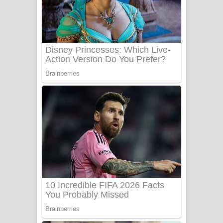
සෝසා ගීතයේ පද පෙළ
Heavy Weight Song Lyrics
Aye Lanweela Song Lyrics - ආයේ
ලංවීලා ගීතයේ පද පෙළ
Ala purannata Song Lyrics - ආල
පුරන්නට ගීතයේ පද පෙළ
FEVER DREAM Lyrics - Alex Warren
BTS : Hooligan Lyrics
Apa Hamuwee Song Lyrics - අප හමුවී
ගීතයේ පද පෙළ