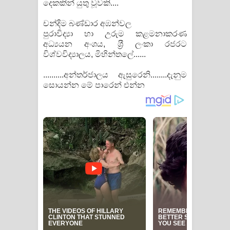
දෙකකින් යුතු වූවකි....
චන්දිම බණ්ඩාර අඹන්වල
පුරාවිද්‍යා හා උරුම කළමනාකරණ
අධ්‍යයන අංශය, ශ‍්‍රී ලංකා රජරට
විශ්වවිද්‍යාලය, මිහින්තලේ......
..........අන්තර්ජාලය ඇසුරෙනි........දැනුම
සොයන්න මේ පාරෙන් එන්න