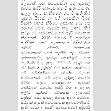
ලෙනෙහි පස් තට්ටුවකින් රතු ගුරුගල්
තැවරූ අස්ථි කොටස් හමු වී ඇත. රාවණා
ඇල්ල ගුහාව කැනීමෙන් හමු වී ඇති හිස්
මුදුනේ සිදුරක් හා එහි පසෙකින් සියුම්
සිදුරක් සකස් කිරීමට උත්සාහ දැරූ රතු
ගුරුගල් වර්ණ ආලේප කළ මානව හිස්
කබල මේ සම්බන්ධයෙන් කැපී පෙනෙන
නිදසුනකි. 2010 වසරේ දි පුරාවිද්‍යා
පශ්චාත් උපාධි ආයතනයේ මහාචාර්ය
ගාමිණි අදිකාරි මහතාගේ
අධ්‍යක්‍ෂකත්වයෙන් කැනීම් කළ ගම්පහ,
අත්තනගල්ල අලවල පොත්ගුල් ලෙන
කැනීමේ දී ද ඉහළ මට්ටමේ අවුල් පස්
ස්ථරයකින් ලැබුණු හිස් කබල් කොටස ද
මේ සම්බන්ධයෙන් පවතින වැදගත්
නිදර්ශකයකි. මේ ලෙස ගුරුගල් ආලේප
කිරීම සඳහා යොදාගෙන ඇත්තේ
තෝරාගත් විශේෂ අස්ථි වීම ද සලකා
බැලිය යුත්තකි. වර්තමාන ලංකාවේ
වැද්දන් හෝ සිංහල ජනයා අතර මෙවැනි
සිරිතක් පැවති බවට සාධක අනාවරණය වී
ඇති බවක් ද පෙනී නොයාමෙන් අදිවාසි