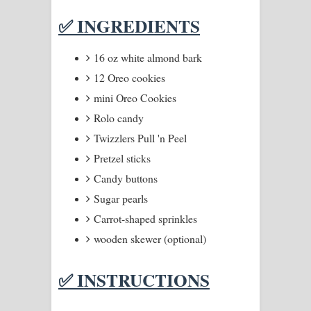
✅ INGREDIENTS
Manobhawa Song Lyrics - මනෝභව
ගීතයේ පද පෙළ
16 oz white almond bark
12 Oreo cookies
Akahe Indala Song Lyrics - ආකාහේ
mini Oreo Cookies
ඉඳලා ගීතයේ පද පෙළ
Rolo candy
Twizzlers Pull 'n Peel
Raawaya Song Lyrics - රාවය ගීතයේ
Pretzel sticks
පද පෙළ
Candy buttons
Sugar pearls
Saddeta Denna Song Lyrics - සද්දෙට
Carrot-shaped sprinkles
දෙන්න ගීතයේ පද පෙළ
wooden skewer (optional)
Kaalaya Song Lyrics - කාලය ගීතයේ පද
✅ INSTRUCTIONS
පෙළ