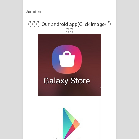
Jennifer
👇👇👇 Our android app(Click Image) 👇
👇👇