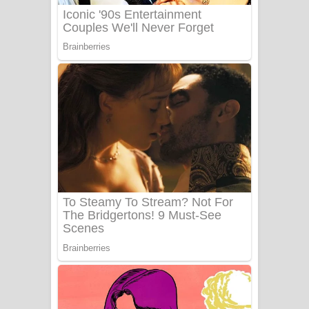
Sanda Babalena Song Lyrics - සඳ
බැබලෙන ගීතයේ පද පෙළ
Adare Wadi Nisa Song Lyrics - ආදරේ
වැඩි නිසා ගීතයේ පද පෙළ
UNUHUMA Song Lyrics - උණුහුම
ගීතයේ පද පෙළ
Katakara Song Lyrics - කටකාර ගීතයේ
පද පෙළ
Tharu Yaye Dilena Song Lyrics - තරු
යායේ දිලෙනා ගීතයේ පද පෙළ
Ow Man Sosa Song Lyrics - ඔව් මං