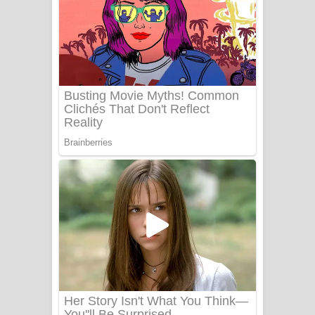
සෝසා ගීතයේ පද පෙළ
Heavy Weight Song Lyrics
Aye Lanweela Song Lyrics - ආයේ
ලංවීලා ගීතයේ පද පෙළ
Ala purannata Song Lyrics - ආල
පුරන්නට ගීතයේ පද පෙළ
FEVER DREAM Lyrics - Alex Warren
BTS : Hooligan Lyrics
Apa Hamuwee Song Lyrics - අප හමුවී
ගීතයේ පද පෙළ