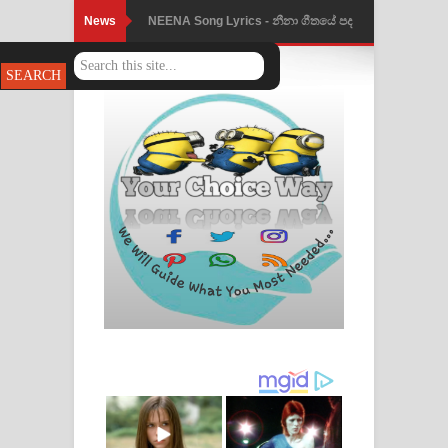
News
Ahimi Wimai Himi Song Lyrics - අහිමි
විමයි හිමි ගීතයේ පද පෙළ
Mathaka Parana Song Lyrics - මතක
පාරනා ගීතයේ පද පෙළ
Nimnadhen Song Lyrics - නිම්නාදෙන්
ගීතයේ පද පෙළ
Obamai Mage Adare Song Lyrics -
ඔබමයි මගේ ආදරේ ගීතයේ පද පෙළ
Pansal Gihin Song Lyrics - පන්සල් ගිහිං
ගීතයේ පද පෙළ
Ankeliya Song Lyrics - අංකෙළිය ගීතයේ