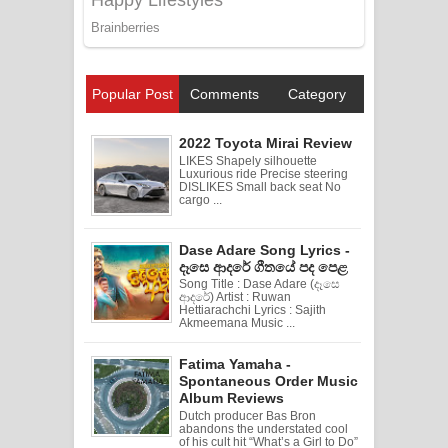
Popular Post
Comments
Category
2022 Toyota Mirai Review
LIKES Shapely silhouette
Luxurious ride Precise steering
DISLIKES Small back seat No
cargo ...
Dase Adare Song Lyrics -
දෑසෙ ආදරේ ගීතයේ පද පෙළ
Song Title : Dase Adare (දෑසෙ
ආදරේ) Artist : Ruwan
Hettiarachchi Lyrics : Sajith
Akmeemana Music ...
Fatima Yamaha -
Spontaneous Order Music
Album Reviews
Dutch producer Bas Bron
abandons the understated cool
of his cult hit “What’s a Girl to Do”