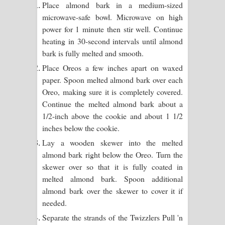
Place almond bark in a medium-sized
Aramuna Song Lyrics - අරමුණ ගීතයේ
microwave-safe bowl. Microwave on high
පද පෙළ
power for 1 minute then stir well. Continue
heating in 30-second intervals until almond
Sandata Duka Hithila Song Lyrics -
bark is fully melted and smooth.
Place Oreos a few inches apart on waxed
සඳට දුක හිතිලා ගීතයේ පද පෙළ
paper. Spoon melted almond bark over each
Sihina Song Lyrics - සිහින ගීතයේ පද
Oreo, making sure it is completely covered.
Continue the melted almond bark about a
පෙළ
1/2-inch above the cookie and about 1 1/2
inches below the cookie.
Father Song Lyrics - ෆාදර් ගීතයේ පද
Lay a wooden skewer into the melted
පෙළ
almond bark right below the Oreo. Turn the
skewer over so that it is fully coated in
Dannawada Mawa Song Lyrics -
melted almond bark. Spoon additional
almond bark over the skewer to cover it if
දන්නවාද මාව ගීතයේ පද පෙළ
needed.
NEENA Song Lyrics - නීනා ගීතයේ පද
Separate the strands of the Twizzlers Pull 'n