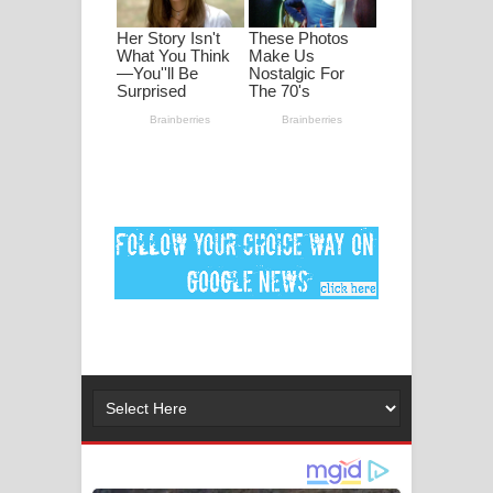
පද පෙළ
DEAR GOD Song Lyrics - ඩියර් ගෝඩ්
ගීතයේ පද පෙළ
MANAMALA KATHA Song Lyrics -
මනමාල කතා ගීතයේ පද පෙළ
Dai Dai Lyrics - Shakira, Burna Boy |
2026 football world cup song lyrics
Lassana Amma Song Lyrics - ලස්සන
අම්මා ගීතයේ පද පෙළ
Gemak Deela Song Lyrics - ගේමක් දීලා