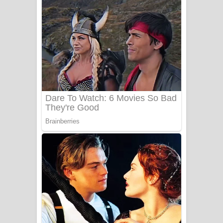
ගීතයේ පද පෙළ
Niwuna Numba Hinda Song Lyrics -
නිවුනා නුඹ හින්දා ගීතයේ පද පෙළ
Numba Dun Aadare Song Lyrics - නුඹ
දුන් ආදරේ ගීතයේ පද පෙළ
Liyamuda Dan Anagathe Song Lyrics
- ලියමුද දැන් අනාගතේ ගීතයේ පද පෙළ
Doni Song Lyrics - දෝණි ගීතයේ පද
පෙළ
Benthara Palame Song Lyrics -
බෙන්තර පාලමේ ගීතයේ පද පෙළ