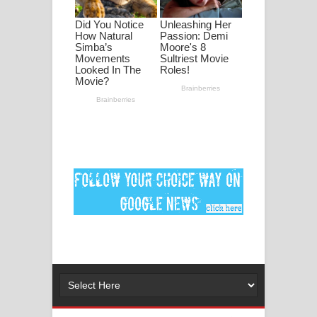
ගීතයේ පද පෙළ
Ankeliya Song Lyrics - අංකෙළිය ගීතයේ
පද පෙළ
DEAR GOD Song Lyrics - ඩියර් ගෝඩ්
ගීතයේ පද පෙළ
MANAMALA KATHA Song Lyrics -
මනමාල කතා ගීතයේ පද පෙළ
Dai Dai Lyrics - Shakira, Burna Boy |
2026 football world cup song lyrics
Lassana Amma Song Lyrics - ලස්සන