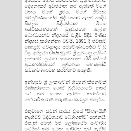
අබියසට ගොස්‌ සතිපට්‌ඨාන සූත්‍ර දේශනාව
දේශනාකර අධිෂ්ඨාන කර ඇත්තේ මගේ
ධනය මගේ ශ්‍රමය, මගේ ජීවිතය
සම්පූර්ණයෙන්ම බුද්ධගයාව ඇතුළු දඹදිව
සියලුම සිද්ධස්‌ථාන මිථ්‍යා
දෘෂ්ටිකයන්ගෙන් මුදවාගෙන ලෝක
බොද්ධයන්ට නිදහසේ වැඳීම පිදීම පිණිස
නිදහස්‌ කරගන්නා බවයි. 1891 දී එවකට
කොළඹ විෙද්‍යාදය පරිවේණාධිපතිව වැඩ
විසූ අතිපූජ්‍ය හික්‌කඩුවේ ශ්‍රී සුමංගල දක්‍ෂිණ
ලංකාවේ ප්‍රධාන සංඝනායක හිමියන්ගේ
ප්‍රධානත්වයෙන් බුද්ධගයා මහාබෝධි
සමාගම ආරම්භ කරන්නට යෙදුණි.
ඉන්පසුව ශ්‍රී ලංකාවෙන් භික්‍ෂුන් කීපනමක්‌
එක්‌කරගෙන ගොස්‌ බුද්ධගයාවේ නතර
කර තම සටන ආරම්භ කරන්නට
හේවාවිතාරණ තරුණයා කටයුතු කළේය.
එතුමාගේ සටන් පාඨය වූයේ “සිංහලයිනි
නැඟිටිව් බුද්ධගයාව බේරාගනිව්” යන්නයි.
එතැන් පටන් මුළු ලෝකයේම සංචාරය
කරමින් තම සටන සාර්ථක කර ගැනීම