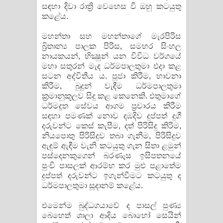
සඳහා දිවා රාත්‍රි වෙහෙස වී ඔහු කටයුතු
කළේය.
මහන්තා සහ මහන්තාගේ මැරපිරිස
බ්‍රිතාන්‍ය පාලක පිරිස, සමහර සිංහල
නායකයන්, භික්‍ෂුන් යන විවිධ වර්ගයේ
මහා සතුරන් මැද ධර්මපාලතුමා එදා කළ
සටන අද්විතීය ය. පූජා කිරීම, භාවනා
කිරීම, බුදුන් වැඳීම ධර්මපාලතුමා
ක්‍රමානුකූලව සිදු කළ කෙනෙකි. එතුමාගේ
ධර්මදූත සේවය ආගම ප්‍රචාරය කිරීම
සඳහා පමණක්‌ නොව දඹදිව දුප්පත් දුගී
දරුවන්ට කෙස්‌ කැපීම, දත් පිරිසිදු කිරිම,
නියපොතු පිරිසිදුව තබා ගැනීම, පිරිසිදුව
ඇඳුම් ඇඳීම වැනි කටයුතු ගැන සිතා ළමුන්
පස්‌දෙනකුගෙන් බරණැස ඉසිපතනයේ
පුංචි පාසලක්‌ ආරම්භ කර මුළු පළාතේම
දුප්පත් දරුවන්ට ඉගැන්වීමට කටයුතු ද
ධර්මපාලතුමා සූදානම් කළේය.
එමෙන්ම බුද්ධගයාවේ ද පාසල් පුණ්‍ය
බෙහෙත් ශාලා ආදිය බොහෝ සෙයින්