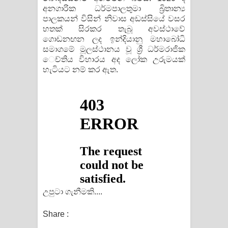
අනගාරික ධර්මපාලතුමා බ්‍රිතාන්‍ය
පාලකයන් විසින් නිවාස අඩස්‌සියේ වසර
හතක්‌ සිරකර තැබූ අවස්‌ථාවේ
ගොඩනඟන ලද ඉන්දියානු මහාබෝධි
සමාගමේ මූලස්‌ථානය වූ ශ්‍රී ධර්මරාජික
ෙච්තිය විහාරය අද ලෝක උරුමයක්‌
හැටියට නම් කර ඇත.
උපුටා ගැනීමකි....
Share :