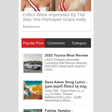
Popular Post
Comments
Category
2022 Toyota Mirai Review
LIKES Shapely silhouette
Luxurious ride Precise steering
DISLIKES Small back seat No
cargo ...
Dase Adare Song Lyrics -
දෑසෙ ආදරේ ගීතයේ පද පෙළ
Song Title : Dase Adare (දෑසෙ
ආදරේ) Artist : Ruwan
Hettiarachchi Lyrics : Sajith
Akmeemana Music ...
Fatima Yamaha -