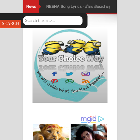
News
NEENA Song Lyrics - නීනා ගීතයේ පද
පෙළ
Ahimi Wimai Himi Song Lyrics - අහිමි
විමයි හිමි ගීතයේ පද පෙළ
Mathaka Parana Song Lyrics - මතක
පාරනා ගීතයේ පද පෙළ
Nimnadhen Song Lyrics - නිම්නාදෙන්
ගීතයේ පද පෙළ
Obamai Mage Adare Song Lyrics -
ඔබමයි මගේ ආදරේ ගීතයේ පද පෙළ
Pansal Gihin Song Lyrics - පන්සල් ගිහිං