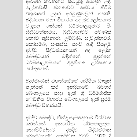
ආරම්භ කරන්නට කටයුතු යොදන ලදී.
ලෝකවාසී ජනතාවට සේවය කිරීම
එතුමාගේ උදාර අරමුණුවලින් එකකි.
බුද්ධගයා මහා විහාරය අද මුළුලෝකයාම
වැඳපුදා ගන්නේ ධර්මපාලතුමාට පිං
සිද්ධවන්නටය. බුද්ධගයාවට පමණක්‌
නොව කුසිනාරා, ලුම්බිණි. සැවැත්නුවර,
කෝසම්බි, සංකස්‌ස, සාංචි ආදී සියලුම
දඹදිව සිද්ධස්‌ථානයන් අද ලෝක
බෞද්ධයන් වඳින්නේ පුදන්නේ
ධර්මපාලතුමාගේ අප්‍රතිහත උත්සාහය
හේතුවෙනි.
බුදුරජාණන් වහන්සේගේ ශාරීරික ධාතූන්
තැන්පත් කර ඉන්දියාවේ බටහිර
බෙංගාලයේ සාදා ඇති ශ්‍රී ධර්මරාජික
ෙච්තිය විහාරය බෙංගාලයේ ඇති ප්‍රථම
බෞද්ධ විහාරයයි.
දඹදිව බෞද්ධ, හින්දු සැමදෙනාම විශ්වාස
කරන්නේ අනගාරික ධර්මපාලතුමා
නොසිටින්නට දඹදිව සිද්ධස්‌ථාන
බෞද්ධයන්ට අහිමිවන බවයි. 1920 දී