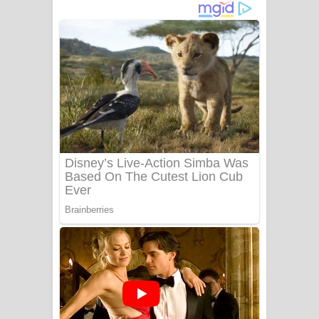
අම්මා ගීතයේ පද පෙළ
Gemak Deela Song Lyrics - ගේමක් දීලා
ගීතයේ පද පෙළ
Niwuna Numba Hinda Song Lyrics -
නිවුනා නුඹ හින්දා ගීතයේ පද පෙළ
Numba Dun Aadare Song Lyrics - නුඹ
දුන් ආදරේ ගීතයේ පද පෙළ
Liyamuda Dan Anagathe Song Lyrics
- ලියමුද දැන් අනාගතේ ගීතයේ පද පෙළ
Doni Song Lyrics - දෝණි ගීතයේ පද
පෙළ