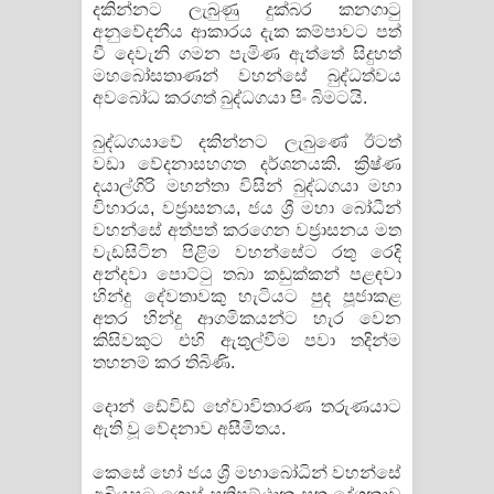
දකින්නට ලැබුණු දුක්‌බර කනගාටු
අනුවේදනීය ආකාරය දැක කම්පාවට පත්
වී දෙවැනි ගමන පැමිණ ඇත්තේ සිදුහත්
මහබෝසතාණන් වහන්සේ බුද්ධත්වය
අවබෝධ කරගත් බුද්ධගයා පිං බිමටයි.
බුද්ධගයාවේ දකින්නට ලැබුණේ ඊටත්
වඩා වේදනාසහගත දර්ශනයකි. ක්‍රිෂ්ණ
දයාල්ගිරි මහන්තා විසින් බුද්ධගයා මහා
විහාරය, වජ්‍රාසනය, ජය ශ්‍රී මහා බෝධීන්
වහන්සේ අත්පත් කරගෙන වජ්‍රාසනය මත
වැඩසිටින පිළිම වහන්සේට රතු රෙදි
අන්දවා පොට්‌ටු තබා කඩුක්‌කන් පළඳවා
හින්දු දේවතාවකු හැටියට පුද පූජාකළ
අතර හින්දු ආගමිකයන්ට හැර වෙන
කිසිවකුට එහි ඇතුල්වීම පවා තදින්ම
තහනම් කර තිබිණි.
දොන් ඩේවිඩ් හේවාවිතාරණ තරුණයාට
ඇති වූ වේදනාව අසීමිතය.
කෙසේ හෝ ජය ශ්‍රී මහාබෝධින් වහන්සේ