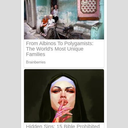
යායේ දිලෙනා ගීතයේ පද පෙළ
Ow Man Sosa Song Lyrics - ඔව් මං
සෝසා ගීතයේ පද පෙළ
Heavy Weight Song Lyrics
Aye Lanweela Song Lyrics - ආයේ
ලංවීලා ගීතයේ පද පෙළ
Ala purannata Song Lyrics - ආල
පුරන්නට ගීතයේ පද පෙළ
FEVER DREAM Lyrics - Alex Warren
BTS : Hooligan Lyrics