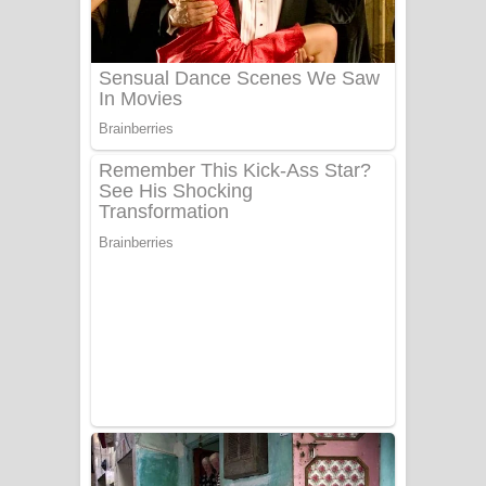
Benthara Palame Song Lyrics -
බෙන්තර පාලමේ ගීතයේ පද පෙළ
Sanda Babalena Song Lyrics - සඳ
බැබලෙන ගීතයේ පද පෙළ
Adare Wadi Nisa Song Lyrics - ආදරේ
වැඩි නිසා ගීතයේ පද පෙළ
UNUHUMA Song Lyrics - උණුහුම
ගීතයේ පද පෙළ
Katakara Song Lyrics - කටකාර ගීතයේ
පද පෙළ
Tharu Yaye Dilena Song Lyrics - තරු