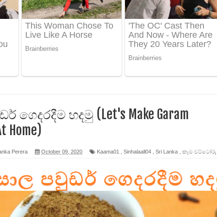
 ගීතයේ පද පෙළ
ද පෙළ
 පෙළ
ද පෙළ
ර් ගෙදරදීම හදමු (Let's Make Garam
At Home)
ෙළ
anka Perera
October 09, 2020
Kaama01
,
Sinhalaall04
,
Sri Lanka
,
කෑම වට්ටෝරු
න් ලියන්න ගීතයේ පද පෙළ