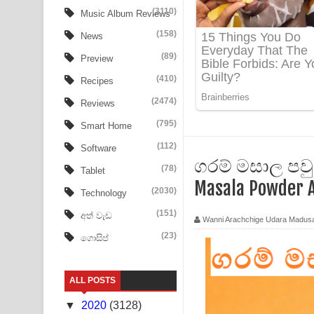
Tharu Yaye Dilena Song Lyrics - තරු යායේ දිලෙනා
(3110)
Music Album Reviews
(158)
Ow Man Sosa Song Lyrics - ඔව් මං සෝසා ගීතයේ ප
News
(89)
Preview
Heavy Weight Song Lyrics
(410)
Recipes
Aye Lanweela Song Lyrics - ආයේ ලංවීලා ගීතයේ පද
(2474)
Reviews
Ala purannata Song Lyrics - ආල පුරන්නට ගීතයේ ප
(795)
Smart Home
(112)
Software
FEVER DREAM Lyrics - Alex Warren
ගරම් මසාල පවුඩ
(78)
Tablet
BTS : Hooligan Lyrics
Masala Powder 
(2030)
Technology
Apa Hamuwee Song Lyrics - අප හමුවී ගීතයේ පද ප
(151)
අත් වැඩ
Wanni Arachchige Udara Madus
(23)
ගොසිප්
PATHINIYE Song Lyrics - පතිනියනේ ගීතයේ පද පෙළ
Sorry Sir Song Lyrics - සොරි සර් ගීතයේ පද පෙළ
ALL POSTS
Mathaka Aluthin Liyanna Song Lyrics - මතක අලුති
▼
2020
(3128)