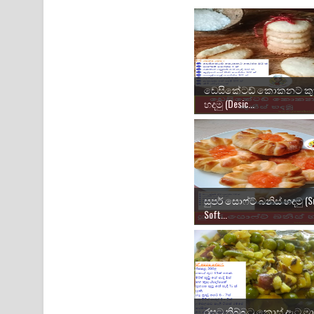
ඩෙසිකේටඩ් කොකනට් කුක
හදමු (Desic...
සුපර් සොෆ්ට් බනිස් හදමු (S
Soft...
රසට තිබ්බටු කොස් ඇට මා