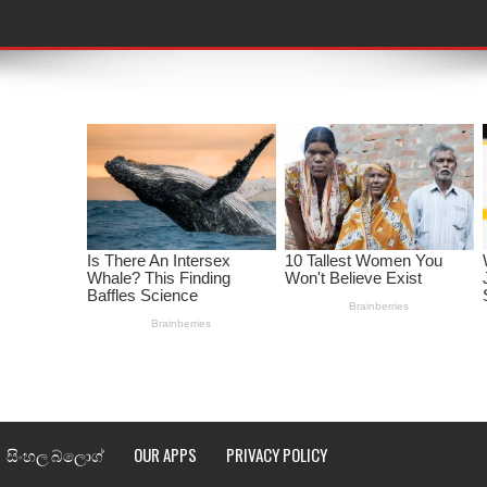
තයේ පද පෙළ
 පද පෙළ
ළ
රේ ගීතයේ පද පෙළ
ෙළ
ළ
තයේ පද පෙළ
l world cup song lyrics
සිංහල බ්ලොග්
OUR APPS
PRIVACY POLICY
 පද පෙළ