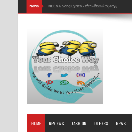
News
NEENA Song Lyrics - නීනා ගීතයේ පද පෙළ
Ahimi Wimai Himi Song Lyrics - අහිමි විමයි හිමි ගී
Mathaka Parana Song Lyrics - මතක පාරනා ගීතයේ
Nimnadhen Song Lyrics - නිම්නාදෙන් ගීතයේ පද පෙ
Obamai Mage Adare Song Lyrics - ඔබමයි මගේ ආද
Pansal Gihin Song Lyrics - පන්සල් ගිහිං ගීතයේ පද ප
Ankeliya Song Lyrics - අංකෙළිය ගීතයේ පද පෙළ
DEAR GOD Song Lyrics - ඩියර් ගෝඩ් ගීතයේ පද පෙ
MANAMALA KATHA Song Lyrics - මනමාල කතා ගී
Dai Dai Lyrics - Shakira, Burna Boy | 2026 footbal
HOME
REVIEWS
FASHION
OTHERS
NEWS
Lassana Amma Song Lyrics - ලස්සන අම්මා ගීතයේ