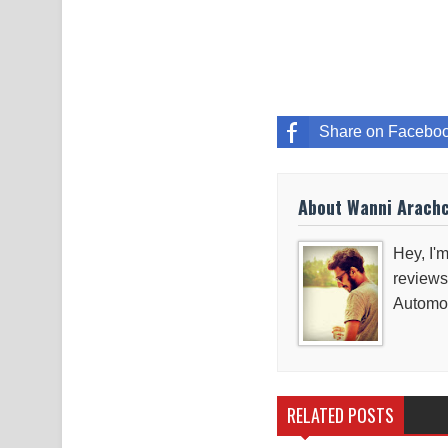
Share on Facebo
About Wanni Arach
Hey, I'm
reviews
Automob
RELATED POSTS