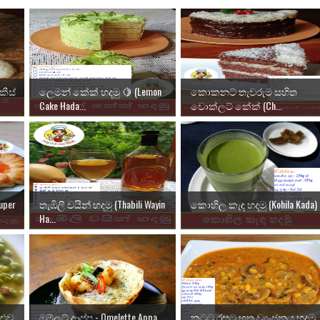
ීස්
ලෙමන් කේක් හදමු 🍋 (Lemon
කොකනට් තැවරුම සහිත
Cake Hada...
චොක්ලට් කේක් (Ch...
uper
තැඹිලි වයින් හදමු (Thabili Wayin
කොහිල කැඳ හදමු (Kohila Kada)
Ha...
ළුව
ඔම්ලට් ආප්ප - Omelette Appa
කටට රසට හතු ව්‍යංජනය හදමු