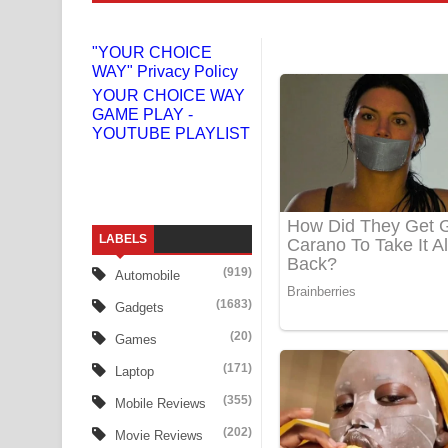
Gemak Deela Song Lyrics - ගේමක් දීලා ගීතයේ පද 
"YOUR CHOICE
WAY" Privacy Policy
Niwuna Numba Hinda Song Lyrics - නිවුනා නුඹ හින
YOUR CHOICE WAY
GAME PLAY -
Numba Dun Aadare Song Lyrics - නුඹ දුන් ආදරේ ග
YOUTUBE PLAYLIST
Liyamuda Dan Anagathe Song Lyrics - ලියමුද දැන
Doni Song Lyrics - දෝණි ගීතයේ පද පෙළ
LABELS
Benthara Palame Song Lyrics - බෙන්තර පාලමේ ගී
(919)
Automobile
Sanda Babalena Song Lyrics - සඳ බැබලෙන ගීතයේ
(1683)
Gadgets
Adare Wadi Nisa Song Lyrics - ආදරේ වැඩි නිසා ගී
(20)
Games
(171)
Laptop
UNUHUMA Song Lyrics - උණුහුම ගීතයේ පද පෙළ
(355)
Mobile Reviews
Katakara Song Lyrics - කටකාර ගීතයේ පද පෙළ
(202)
Movie Reviews