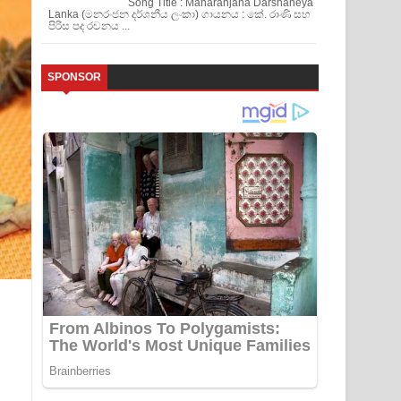
Song Title : Manaranjana Darshaneya
Lanka (මනරංජන දර්ශනීය ලංකා) ගායනය : කේ. රාණි සහ
පිරිස පද රචනය ...
SPONSOR