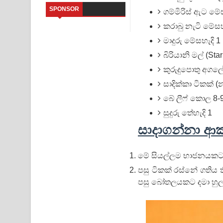
SPONSOR
ගම්මිරිස් ඇට මේස
Saddeta Denna Song Lyrics - සද්දෙට දෙන්න ගීතයේ
කරාබු නැටි මේසහ
Kaalaya Song Lyrics - කාලය ගීතයේ පද පෙළ
මාදුරු මේසහැදි 1
බිරියානි මල් (Sta
Aramuna Song Lyrics - අරමුණ ගීතයේ පද පෙළ
කුරුදුපොතු අගලේ
Sandata Duka Hithila Song Lyrics - සඳට දුක හිතිලා
සාදික්කා ටිකක් (
බේ ලීෆ් කොල 8-
Sihina Song Lyrics - සිහින ගීතයේ පද පෙළ
සුදුරු තේහැදි 1
Father Song Lyrics - ෆාදර් ගීතයේ පද පෙළ
සාදාගන්නා ආ
Dannawada Mawa Song Lyrics - දන්නවාද මාව ගීත
මේ සියල්ලම භාජනයකට ද
පසු ටිකක් රස්නේ ගතිය
පසු බෝතලයකට දමා හුල