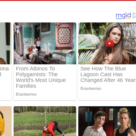
පෙළ
්දා ගීතයේ පද පෙළ
ීතයේ පද පෙළ
් අනාගතේ ගීතයේ පද පෙළ
තයේ පද පෙළ
 පද පෙළ
තයේ පද පෙළ