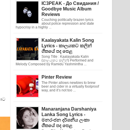
IC3PEAK - До Свидания /
Goodbye Music Album
Reviews
Couching politically brazen lyrics
about police repression and state
hypocrisy in a highly ...
Kaalayakata Kalin Song
Lyrics - කාලයකට කලින්
ගීතයේ පද පෙළ
Song Title : Kaalayakata Kalin
(කාලයකට කලින්) Performed and
Melody Composed by Ramidu Yashmintha ...
Pinter Review
The Pinter allows newbies to brew
beer and cider in a virtually foolproof
way, and it’s not too ...
නාට
Manaranjana Darshaniya
Lanka Song Lyrics -
මනරංජන දර්ශනීය ලංකා
ගීතයේ පද පෙළ