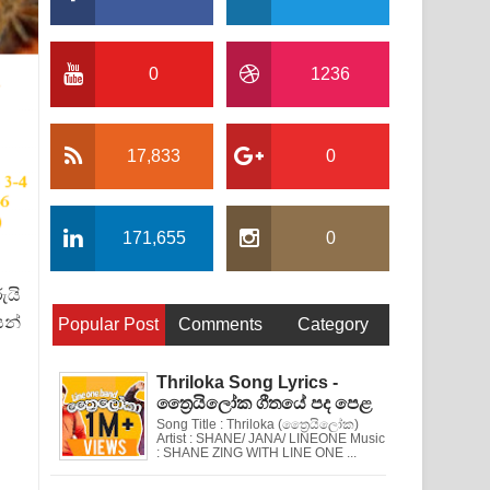
0
1236
17,833
0
171,655
0
ුයි
යන්
Popular Post
Comments
Category
Thriloka Song Lyrics -
ත්‍රෛයිලෝක ගීතයේ පද පෙළ
Song Title : Thriloka (ත්‍රෛයිලෝක)
Artist : SHANE/ JANA/ LINEONE Music
: SHANE ZING WITH LINE ONE ...