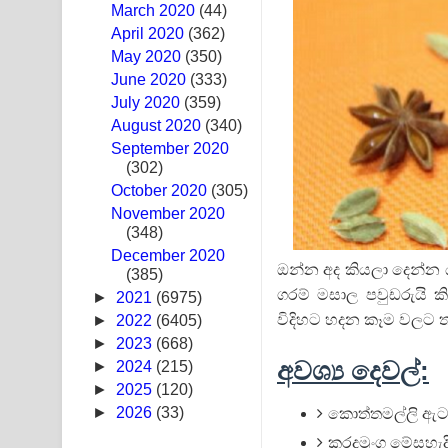
March 2020
(44)
Sandak Awith Song Lyrics - සඳක් ඇවිත් ගීතයේ පද 
April 2020
(362)
May 2020
(350)
Swetha Sande Song Lyrics - ශ්වේත සඳේ ගීතයේ පද
June 2020
(333)
July 2020
(359)
Ma Igili Giya Lyrics - මා ඉගිලී ගියා ගීතයේ පද පෙළ
August 2020
(340)
September 2020
Ras Balan Song Lyrics - රැස් බලන් ගීතයේ පද පෙළ
(302)
October 2020
Hoda sihiyen Song Lyrics - හොද සිහියෙන් ගීතයේ ප
(305)
November 2020
(348)
Awanken Song Lyrics - අවංකෙන් ගීතයේ පද පෙළ
December 2020
ඔන්න අද කියලා දෙන්න ය
(385)
Pa Sina Song Lyrics - පෑ සිනා ගීතයේ පද පෙළ
ගරම් මසාල පවුඩරුයි 
►
2021
(6975)
Pemwanthiye Song Lyrics - පෙම්වන්තියේ ගීතයේ ප
විදිහට හදන කෑම වලට 
►
2022
(6405)
►
2023
(668)
Manobhawa Song Lyrics - මනෝභව ගීතයේ පද පෙළ
අවශ්‍ය දෙවල්:
►
2024
(215)
►
2025
(120)
Akahe Indala Song Lyrics - ආකාහේ ඉඳලා ගීතයේ ප
►
2026
(33)
කොත්තමල්ලි ඇට 
කරදමුංගු මේසහැදි
Raawaya Song Lyrics - රාවය ගීතයේ පද පෙළ