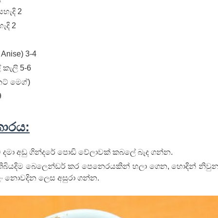
හැදි 2
 පද පෙළ
ැදි 2
r Anise) 3-4
 කැලි 5-6
 ගීතයේ පද පෙළ
නට් මෙග්)
9
කාරය:
යේ පද පෙළ
මා අඩු ගින්දරේ පොඩි වේලාවක් කබලේ බැද ගන්න.
 තිබියදිම බෙලෙන්ඩර් කර පෙනෙරයකින් හලා ගෙන, හොදින් නිවු
ං නොවදින ලෙස අසුරා ගන්න.