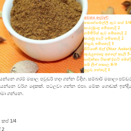
පෙළ
 පෙළ
ද පෙළ
න්නෙ ගරම් මසාල පවුඩර් හදා ගන්න විදිහ. සම්බාර් මසාලා පව්ඩර
කියන්නෙ වර්ග දෙකක්. පටලවා ගන්න එපා. මේක ගොඩක් ඉන්දි
ද පෙළ
තමා ගන්නෙ.
ද පෙළ
කප් 1/4
 2